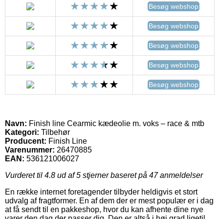
Besøg webshop
Besøg webshop
Besøg webshop
Besøg webshop
Besøg webshop
Navn:
Finish line Cearmic kædeolie m. voks – race & mtb
Kategori:
Tilbehør
Producent:
Finish Line
Varenummer:
26470885
EAN:
536121006027
Vurderet til
4.8
ud af 5 stjerner baseret på
47
anmeldelser
En række internet foretagender tilbyder heldigvis et stort
udvalg af fragtformer. En af dem der er mest populær er i dag
at få sendt til en pakkeshop, hvor du kan afhente dine nye
varer den dag der passer dig. Den er altså i høj grad ligetil,