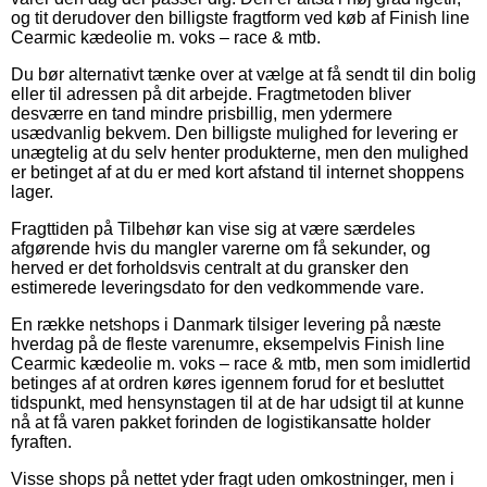
og tit derudover den billigste fragtform ved køb af Finish line
Cearmic kædeolie m. voks – race & mtb.
Du bør alternativt tænke over at vælge at få sendt til din bolig
eller til adressen på dit arbejde. Fragtmetoden bliver
desværre en tand mindre prisbillig, men ydermere
usædvanlig bekvem. Den billigste mulighed for levering er
unægtelig at du selv henter produkterne, men den mulighed
er betinget af at du er med kort afstand til internet shoppens
lager.
Fragttiden på Tilbehør kan vise sig at være særdeles
afgørende hvis du mangler varerne om få sekunder, og
herved er det forholdsvis centralt at du gransker den
estimerede leveringsdato for den vedkommende vare.
En række netshops i Danmark tilsiger levering på næste
hverdag på de fleste varenumre, eksempelvis Finish line
Cearmic kædeolie m. voks – race & mtb, men som imidlertid
betinges af at ordren køres igennem forud for et besluttet
tidspunkt, med hensynstagen til at de har udsigt til at kunne
nå at få varen pakket forinden de logistikansatte holder
fyraften.
Visse shops på nettet yder fragt uden omkostninger, men i