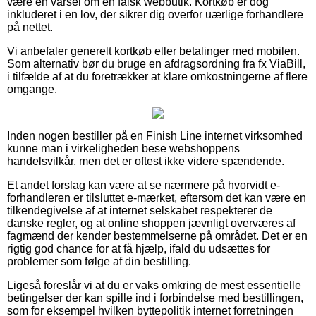
være en varsel om en falsk webbutik. Kortkøb er dog
inkluderet i en lov, der sikrer dig overfor uærlige forhandlere
på nettet.
Vi anbefaler generelt kortkøb eller betalinger med mobilen.
Som alternativ bør du bruge en afdragsordning fra fx ViaBill,
i tilfælde af at du foretrækker at klare omkostningerne af flere
omgange.
Inden nogen bestiller på en Finish Line internet virksomhed
kunne man i virkeligheden bese webshoppens
handelsvilkår, men det er oftest ikke videre spændende.
Et andet forslag kan være at se nærmere på hvorvidt e-
forhandleren er tilsluttet e-mærket, eftersom det kan være en
tilkendegivelse af at internet selskabet respekterer de
danske regler, og at online shoppen jævnligt overværes af
fagmænd der kender bestemmelserne på området. Det er en
rigtig god chance for at få hjælp, ifald du udsættes for
problemer som følge af din bestilling.
Ligeså foreslår vi at du er vaks omkring de mest essentielle
betingelser der kan spille ind i forbindelse med bestillingen,
som for eksempel hvilken byttepolitik internet forretningen