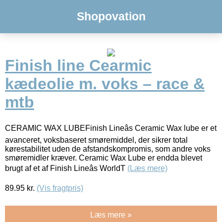
Shopovation
Finish line Cearmic
kædeolie m. voks – race &
mtb
CERAMIC WAX LUBEFinish Lineâs Ceramic Wax lube er et
avanceret, voksbaseret smøremiddel, der sikrer total
kørestabilitet uden de afstandskompromis, som andre voks
smøremidler kræver. Ceramic Wax Lube er endda blevet
brugt af et af Finish Lineâs WorldT
(Læs mere)
89.95
kr.
(Vis fragtpris)
Læs mere »