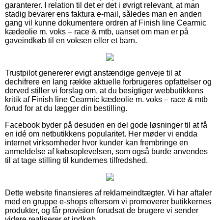
garanterer. I relation til det er det i øvrigt relevant, at man
stadig bevarer ens faktura e-mail, således man en anden
gang vil kunne dokumentere ordren af Finish line Cearmic
kædeolie m. voks – race & mtb, uanset om man er på
gaveindkøb til en voksen eller et barn.
Trustpilot genererer evigt anstændige genveje til at
dechifrere en lang række aktuelle forbrugeres opfattelser og
derved stiller vi forslag om, at du besigtiger webbutikkens
kritik af Finish line Cearmic kædeolie m. voks – race & mtb
forud for at du lægger din bestilling.
Facebook byder på desuden en del gode løsninger til at få
en idé om netbutikkens popularitet. Her møder vi endda
internet virksomheder hvor kunder kan frembringe en
anmeldelse af købsoplevelsen, som også burde anvendes
til at tage stilling til kundernes tilfredshed.
Dette website finansieres af reklameindtægter. Vi har aftaler
med en gruppe e-shops eftersom vi promoverer butikkernes
produkter, og får provision forudsat de brugere vi sender
videre realiserer et indkøb.