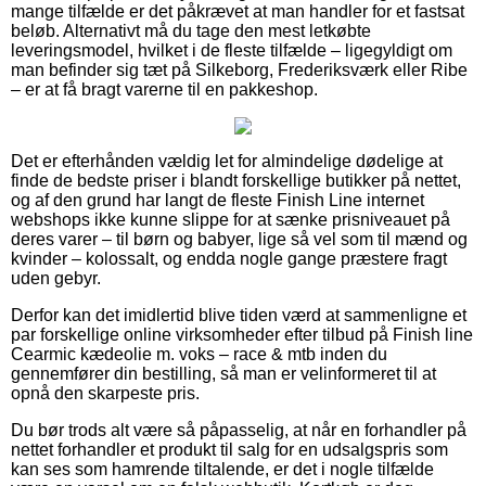
mange tilfælde er det påkrævet at man handler for et fastsat
beløb. Alternativt må du tage den mest letkøbte
leveringsmodel, hvilket i de fleste tilfælde – ligegyldigt om
man befinder sig tæt på Silkeborg, Frederiksværk eller Ribe
– er at få bragt varerne til en pakkeshop.
Det er efterhånden vældig let for almindelige dødelige at
finde de bedste priser i blandt forskellige butikker på nettet,
og af den grund har langt de fleste Finish Line internet
webshops ikke kunne slippe for at sænke prisniveauet på
deres varer – til børn og babyer, lige så vel som til mænd og
kvinder – kolossalt, og endda nogle gange præstere fragt
uden gebyr.
Derfor kan det imidlertid blive tiden værd at sammenligne et
par forskellige online virksomheder efter tilbud på Finish line
Cearmic kædeolie m. voks – race & mtb inden du
gennemfører din bestilling, så man er velinformeret til at
opnå den skarpeste pris.
Du bør trods alt være så påpasselig, at når en forhandler på
nettet forhandler et produkt til salg for en udsalgspris som
kan ses som hamrende tiltalende, er det i nogle tilfælde