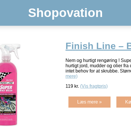
Shopovation
Finish Line –
Nem og hurtigt rengøring ! Supe
hurtigt jord, mudder og olier fr
intet behov for at skrubbe. Stør
mere)
119
kr.
(Vis fragtpris)
Læs mere »
Kø