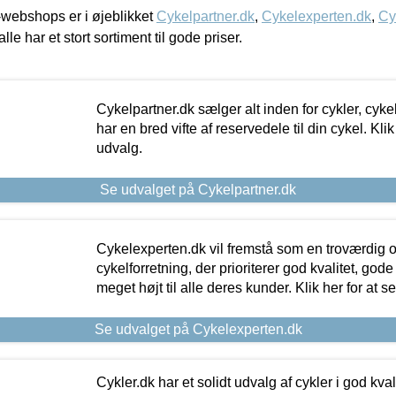
webshops er i øjeblikket
Cykelpartner.dk
,
Cykelexperten.dk
,
Cy
alle har et stort sortiment til gode priser.
Cykelpartner.dk sælger alt inden for cykler, cyke
har en bred vifte af reservedele til din cykel. Klik
udvalg.
Se udvalget på Cykelpartner.dk
Cykelexperten.dk vil fremstå som en troværdig o
cykelforretning, der prioriterer god kvalitet, god
meget højt til alle deres kunder. Klik her for at s
Se udvalget på Cykelexperten.dk
Cykler.dk har et solidt udvalg af cykler i god kvalit