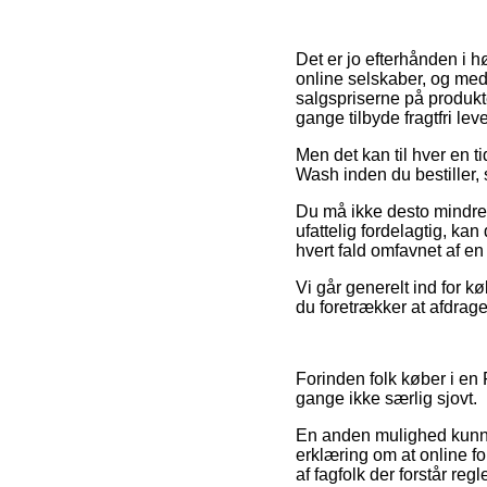
Det er jo efterhånden i h
online selskaber, og med
salgspriserne på produkte
gange tilbyde fragtfri lev
Men det kan til hver en ti
Wash inden du bestiller, 
Du må ikke desto mindre v
ufattelig fordelagtig, ka
hvert fald omfavnet af en
Vi går generelt ind for k
du foretrækker at afdrag
Forinden folk køber i en
gange ikke særlig sjovt.
En anden mulighed kunne 
erklæring om at online fo
af fagfolk der forstår reg