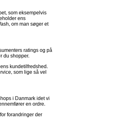
øbet, som eksempelvis
beholder ens
 Wash, om man søger et
sumenters ratings og på
ør du shopper.
ingens kundetilfredshed.
vice, som lige så vel
shops i Danmark idet vi
gennemfører en ordre.
for forandringer der