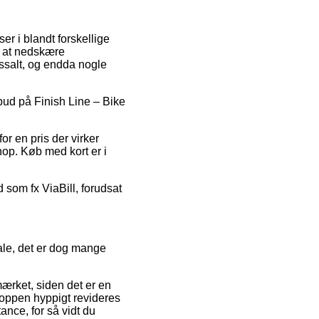
er i blandt forskellige
l at nedskære
ossalt, og endda nogle
ilbud på Finish Line – Bike
or en pris der virker
hop. Køb med kort er i
 som fx ViaBill, forudsat
ale, det er dog mange
ærket, siden det er en
shoppen hyppigt revideres
ance, for så vidt du