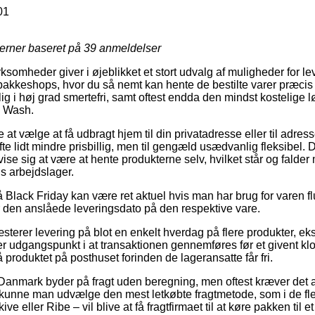
01
jerner baseret på
39
anmeldelser
rksomheder giver i øjeblikket et stort udvalg af muligheder for le
pakkeshops, hvor du så nemt kan hente de bestilte varer præcis 
 i høj grad smertefri, samt oftest endda den mindst kostelige lø
e Wash.
t vælge at få udbragt hjem til din privatadresse eller til adress
te lidt mindre prisbillig, men til gengæld usædvanlig fleksibel.
 vise sig at være at hente produkterne selv, hvilket står og falder
ns arbejdslager.
Black Friday kan være ret aktuel hvis man har brug for varen fl
 ser den anslåede leveringsdato på den respektive vare.
sterer levering på blot en enkelt hverdag på flere produkter, ek
 udgangspunkt i at transaktionen gennemføres før et givent klo
få produktet på posthuset forinden de lageransatte får fri.
Danmark byder på fragt uden beregning, men oftest kræver det a
kunne man udvælge den mest letkøbte fragtmetode, som i de fle
ve eller Ribe – vil blive at få fragtfirmaet til at køre pakken til 