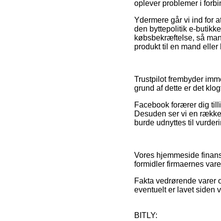
oplever problemer i forb
Ydermere går vi ind for 
den byttepolitik e-butikk
købsbekræftelse, så man 
produkt til en mand eller
Trustpilot frembyder imm
grund af dette er det klo
Facebook forærer dig tilli
Desuden ser vi en række 
burde udnyttes til vurder
Vores hjemmeside finansi
formidler firmaernes var
Fakta vedrørende varer o
eventuelt er lavet siden
BITLY: