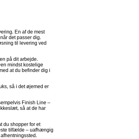
vering. En af de mest
når det passer dig.
sning til levering ved
en på dit arbejde.
 Den mindst kostelige
 med at du befinder dig i
uks, så i det øjemed er
sempelvis Finish Line –
kkeslæt, så at de har
t du shopper for et
ste tilfælde – uafhængig
et afhentningssted.