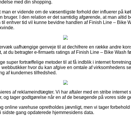
indelse med din shopping.
at man er vidende om de væsentligste forhold der influerer på k
en bruger. I den relation er det samtidig afgørende, at man altid 
til enhver tid vil kunne bevidne handlen af Finish Line – Bike
 kvinde.
ervæk uafhængige genveje til at dechifrere en række andre kon
gt, at du betragter e-firmaets ratings af Finish Line – Bike Wash f
ge super fortræffelige metoder til at få indblik i internet forretn
webbutikker hvor du kan afgive en omtale af virksomhedens ser
ing af kundernes tilfredshed.
eres af reklameindtægter. Vi har aftaler med en stribe internet 
er, og tager godtgørelse når en af de besøgende på vores side 
g online varehuse opretholdes jævnligt, men vi tager forbehold 
 vi sidste gang opdaterede hjemmesidens data.