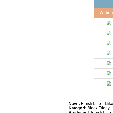
Websh
Navn:
Finish Line – Bik
Kategori:
Black Friday
Producent:
Finish Line