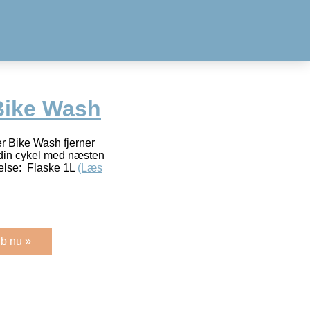
 Bike Wash
r Bike Wash fjerner
a din cykel med næsten
relse: Flaske 1L
(Læs
b nu »