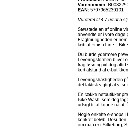
Varenummer:
B003225
EAN:
5707965230101
Vurderet til
4.7
ud af 5 st
Størstedelen af online vi
anvendte er i vore dage 
Fragtmuligheden er nemlig
køb af Finish Line – Bik
Du burde ydermere prøve a
Leveringsformen bliver of
fragtløsning vil dog altid
kort afstand af e-butikke
Leveringshastigheden på 
det faktisk vigtigt at vi
En række netbutikker præ
Bike Wash, som dog tager
udsigt til at kunne nå at 
Nogle enkelte e-shops i 
konkret beløb. Desuden 
om man er i Silkeborg, Ski