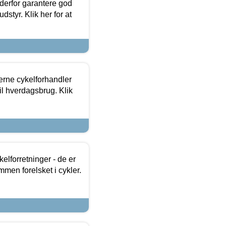
 derfor garantere god
dstyr. Klik her for at
erne cykelforhandler
til hverdagsbrug. Klik
lforretninger - de er
mmen forelsket i cykler.