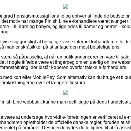
øj grad hensigtsmæssigt for alle og enhver at finde de bedste pris
 det motiv har mange Finish Line e-forhandlere været tvunget ti
rne – til børn og babyer, og ligeledes til damer og herrer – kol
ering.
d vise sig gunstigt at besigtige visse internet forhandlere efter t
så man er skråsikker på at antage den mest betalelige pris.
ære så påpasselig, at når en butik annoncerer en vare til salg f
n det i nogle tilfælde være et fingerpeg om en uærlig online webs
 foranstaltning, der bistår køberen overfor falske e-forhandlere.
øb med kort eller MobilePay. Som alternativ kan du bruge et tilbud
e omkostningerne over et længere tidsrum.
 Finish Line webbutik kunne man reelt kigge på dens handelsaft
være at undersøge hvorvidt e-forretningen er verificeret af e-m
rhandleren opretholder de officielle danske regler, foruden at 
lementet på området. Desuden tilbydes du lejlighed til at få assist