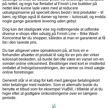
på nettet, og ergo har flertallet af Finish Line butikker på
nettet ikke kunne lade være med at reducere
udsalgspriserne på specielt deres bedst i test produkter – til
børn, og tillige også til damer og herrer – kolossalt, og endda
nogle gange garantere levering uden gebyr.
Dog kan det stadigvæk vise sig indbringende at udforske
diverse e-shops efter udsalg på Finish Line – Bike Wash
Koncentrat før du shopper, således at man er garanteret at få
fat i den laveste pris.
Du bør alligevel være opmærksom på, at hvis en e-
forhandler afsætter et produkt til salg for en pris der virker
kolossalt beskeden, så burde det ofte være en varsel om en
svindel online virksomhed. Bestillinger med kort er imidlertid
omfattet af Indsigelsesordningen, der værner os imod uægte
online forretninger.
Generelt slår vi et slag for køb med gængse betalingskort
eller betalinger med mobilen. Som et alternativ burde du
benytte et tilbud som for eksempel ViaBill, i tilfælde af at du
higer efter at godtgøre omkostningerne over en længere
periode.