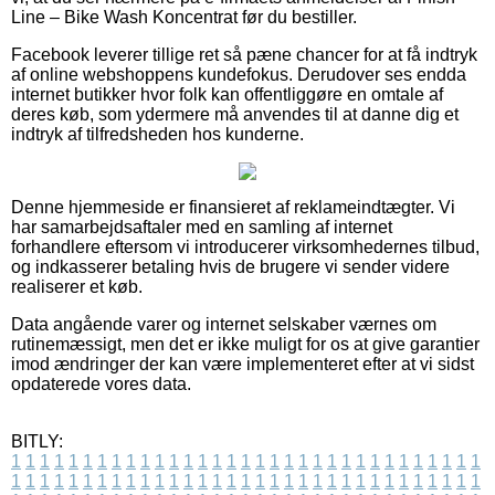
Line – Bike Wash Koncentrat før du bestiller.
Facebook leverer tillige ret så pæne chancer for at få indtryk
af online webshoppens kundefokus. Derudover ses endda
internet butikker hvor folk kan offentliggøre en omtale af
deres køb, som ydermere må anvendes til at danne dig et
indtryk af tilfredsheden hos kunderne.
Denne hjemmeside er finansieret af reklameindtægter. Vi
har samarbejdsaftaler med en samling af internet
forhandlere eftersom vi introducerer virksomhedernes tilbud,
og indkasserer betaling hvis de brugere vi sender videre
realiserer et køb.
Data angående varer og internet selskaber værnes om
rutinemæssigt, men det er ikke muligt for os at give garantier
imod ændringer der kan være implementeret efter at vi sidst
opdaterede vores data.
BITLY:
1
1
1
1
1
1
1
1
1
1
1
1
1
1
1
1
1
1
1
1
1
1
1
1
1
1
1
1
1
1
1
1
1
1
1
1
1
1
1
1
1
1
1
1
1
1
1
1
1
1
1
1
1
1
1
1
1
1
1
1
1
1
1
1
1
1