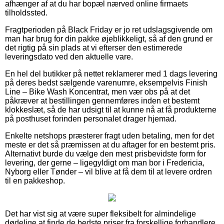
afhænger af at du har bopæl nærved online firmaets
tilholdssted.
Fragtperioden på Black Friday er jo ret udslagsgivende om
man har brug for din pakke øjeblikkeligt, så af den grund er
det rigtig på sin plads at vi efterser den estimerede
leveringsdato ved den aktuelle vare.
En hel del butikker på nettet reklamerer med 1 dags levering
på deres bedst sælgende varenumre, eksempelvis Finish
Line – Bike Wash Koncentrat, men vær obs på at det
påkræver at bestillingen gennemføres inden et bestemt
klokkeslæt, så de har udsigt til at kunne nå at få produkterne
på posthuset forinden personalet drager hjemad.
Enkelte netshops præsterer fragt uden betaling, men for det
meste er det så præmissen at du aftager for en bestemt pris.
Alternativt burde du vælge den mest prisbevidste form for
levering, der gerne – ligegyldigt om man bor i Fredericia,
Nyborg eller Tønder – vil blive at få dem til at levere ordren
til en pakkeshop.
Det har vist sig at være super fleksibelt for almindelige
dødelige at finde de bedste priser fra forskellige forhandlere