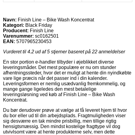
Navn:
Finish Line – Bike Wash Koncentrat
Kategori:
Black Friday
Producent:
Finish Line
Varenummer:
sc0162501
EAN:
5707965230453
Vurderet til
4.2
ud af 5 stjerner baseret på
22
anmeldelser
En stor portion e-handler tilbyder i øjeblikket diverse
leveringsmåder. Det mest populære er nu om stunder
afhentningssteder, hvor det er muligt at hente din nyindkøbte
vare lige præcis når det passer ind i din kalender.
Leveringsformen er nemlig usædvanlig fremkommelig, og
mange gange ligeledes den mest betalelige
leveringsløsning ved køb af Finish Line – Bike Wash
Koncentrat.
Du bør derudover prøve at vælge at få leveret hjem til hvor
du bor eller ud til din arbejdsplads. Fragtmuligheden viser
sig desværre en tak mindre prisbillig, men tillige rigtig
hensigtsmæssig. Den mindst kostelige fragttype vil dog
utvivlsomt være at hente produkterne selv, men dette