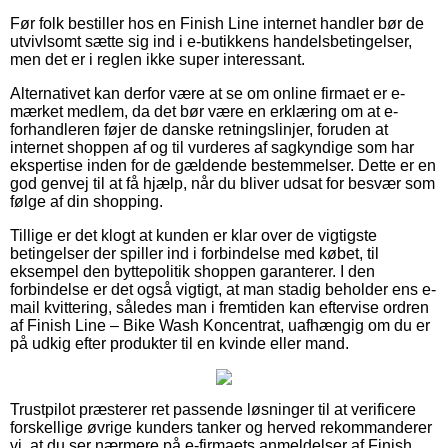
Før folk bestiller hos en Finish Line internet handler bør de
utvivlsomt sætte sig ind i e-butikkens handelsbetingelser,
men det er i reglen ikke super interessant.
Alternativet kan derfor være at se om online firmaet er e-
mærket medlem, da det bør være en erklæring om at e-
forhandleren føjer de danske retningslinjer, foruden at
internet shoppen af og til vurderes af sagkyndige som har
ekspertise inden for de gældende bestemmelser. Dette er en
god genvej til at få hjælp, når du bliver udsat for besvær som
følge af din shopping.
Tillige er det klogt at kunden er klar over de vigtigste
betingelser der spiller ind i forbindelse med købet, til
eksempel den byttepolitik shoppen garanterer. I den
forbindelse er det også vigtigt, at man stadig beholder ens e-
mail kvittering, således man i fremtiden kan eftervise ordren
af Finish Line – Bike Wash Koncentrat, uafhængig om du er
på udkig efter produkter til en kvinde eller mand.
Trustpilot præsterer ret passende løsninger til at verificere
forskellige øvrige kunders tanker og herved rekommanderer
vi, at du ser nærmere på e-firmaets anmeldelser af Finish