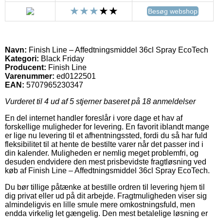
Besøg webshop
Navn:
Finish Line – Affedtningsmiddel 36cl Spray EcoTech
Kategori:
Black Friday
Producent:
Finish Line
Varenummer:
ed0122501
EAN:
5707965230347
Vurderet til
4
ud af 5 stjerner baseret på
18
anmeldelser
En del internet handler foreslår i vore dage et hav af
forskellige muligheder for levering. En favorit iblandt mange
er lige nu levering til et afhentningssted, fordi du så har fuld
fleksibilitet til at hente de bestilte varer når det passer ind i
din kalender. Muligheden er nemlig meget problemfri, og
desuden endvidere den mest prisbevidste fragtløsning ved
køb af Finish Line – Affedtningsmiddel 36cl Spray EcoTech.
Du bør tillige påtænke at bestille ordren til levering hjem til
dig privat eller ud på dit arbejde. Fragtmuligheden viser sig
almindeligvis en lille smule mere omkostningsfuld, men
endda virkelig let gængelig. Den mest betalelige løsning er