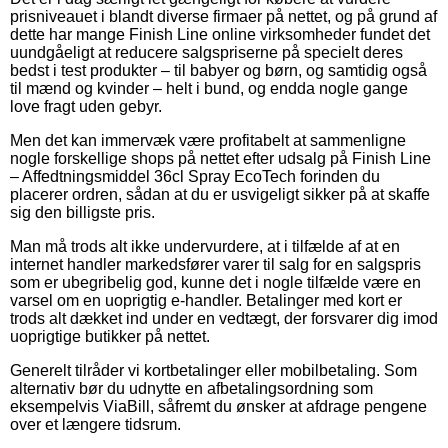
prisniveauet i blandt diverse firmaer på nettet, og på grund af
dette har mange Finish Line online virksomheder fundet det
uundgåeligt at reducere salgspriserne på specielt deres
bedst i test produkter – til babyer og børn, og samtidig også
til mænd og kvinder – helt i bund, og endda nogle gange
love fragt uden gebyr.
Men det kan immervæk være profitabelt at sammenligne
nogle forskellige shops på nettet efter udsalg på Finish Line
– Affedtningsmiddel 36cl Spray EcoTech forinden du
placerer ordren, sådan at du er usvigeligt sikker på at skaffe
sig den billigste pris.
Man må trods alt ikke undervurdere, at i tilfælde af at en
internet handler markedsfører varer til salg for en salgspris
som er ubegribelig god, kunne det i nogle tilfælde være en
varsel om en uoprigtig e-handler. Betalinger med kort er
trods alt dækket ind under en vedtægt, der forsvarer dig imod
uoprigtige butikker på nettet.
Generelt tilråder vi kortbetalinger eller mobilbetaling. Som
alternativ bør du udnytte en afbetalingsordning som
eksempelvis ViaBill, såfremt du ønsker at afdrage pengene
over et længere tidsrum.