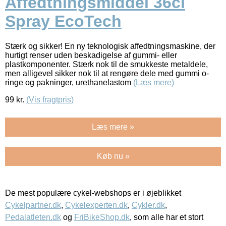
Affedtningsmiddel 36cl
Spray EcoTech
Stærk og sikker! En ny teknologisk affedtningsmaskine, der
hurtigt renser uden beskadigelse af gummi- eller
plastkomponenter. Stærk nok til de smukkeste metaldele,
men alligevel sikker nok til at rengøre dele med gummi o-
ringe og pakninger, urethanelastom
(Læs mere)
99
kr.
(Vis fragtpris)
Læs mere »
Køb nu »
De mest populære cykel-webshops er i øjeblikket
Cykelpartner.dk
,
Cykelexperten.dk
,
Cykler.dk
,
Pedalatleten.dk
og
FriBikeShop.dk
, som alle har et stort