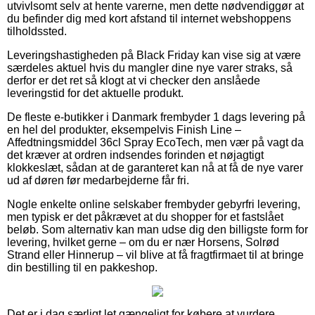
utvivlsomt selv at hente varerne, men dette nødvendiggør at
du befinder dig med kort afstand til internet webshoppens
tilholdssted.
Leveringshastigheden på Black Friday kan vise sig at være
særdeles aktuel hvis du mangler dine nye varer straks, så
derfor er det ret så klogt at vi checker den anslåede
leveringstid for det aktuelle produkt.
De fleste e-butikker i Danmark frembyder 1 dags levering på
en hel del produkter, eksempelvis Finish Line –
Affedtningsmiddel 36cl Spray EcoTech, men vær på vagt da
det kræver at ordren indsendes forinden et nøjagtigt
klokkeslæt, sådan at de garanteret kan nå at få de nye varer
ud af døren før medarbejderne får fri.
Nogle enkelte online selskaber frembyder gebyrfri levering,
men typisk er det påkrævet at du shopper for et fastslået
beløb. Som alternativ kan man udse dig den billigste form for
levering, hvilket gerne – om du er nær Horsens, Solrød
Strand eller Hinnerup – vil blive at få fragtfirmaet til at bringe
din bestilling til en pakkeshop.
Det er i dag særligt let gængeligt for købere at vurdere