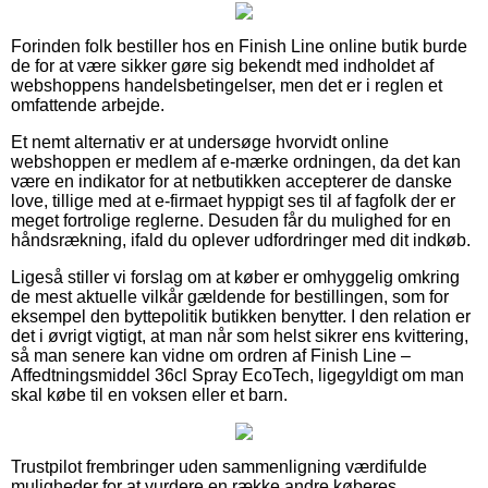
Forinden folk bestiller hos en Finish Line online butik burde
de for at være sikker gøre sig bekendt med indholdet af
webshoppens handelsbetingelser, men det er i reglen et
omfattende arbejde.
Et nemt alternativ er at undersøge hvorvidt online
webshoppen er medlem af e-mærke ordningen, da det kan
være en indikator for at netbutikken accepterer de danske
love, tillige med at e-firmaet hyppigt ses til af fagfolk der er
meget fortrolige reglerne. Desuden får du mulighed for en
håndsrækning, ifald du oplever udfordringer med dit indkøb.
Ligeså stiller vi forslag om at køber er omhyggelig omkring
de mest aktuelle vilkår gældende for bestillingen, som for
eksempel den byttepolitik butikken benytter. I den relation er
det i øvrigt vigtigt, at man når som helst sikrer ens kvittering,
så man senere kan vidne om ordren af Finish Line –
Affedtningsmiddel 36cl Spray EcoTech, ligegyldigt om man
skal købe til en voksen eller et barn.
Trustpilot frembringer uden sammenligning værdifulde
muligheder for at vurdere en række andre køberes