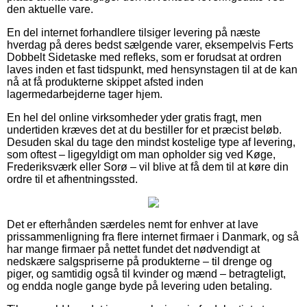
den aktuelle vare.
En del internet forhandlere tilsiger levering på næste
hverdag på deres bedst sælgende varer, eksempelvis Ferts
Dobbelt Sidetaske med refleks, som er forudsat at ordren
laves inden et fast tidspunkt, med hensynstagen til at de kan
nå at få produkterne skippet afsted inden
lagermedarbejderne tager hjem.
En hel del online virksomheder yder gratis fragt, men
undertiden kræves det at du bestiller for et præcist beløb.
Desuden skal du tage den mindst kostelige type af levering,
som oftest – ligegyldigt om man opholder sig ved Køge,
Frederiksværk eller Sorø – vil blive at få dem til at køre din
ordre til et afhentningssted.
Det er efterhånden særdeles nemt for enhver at lave
prissammenligning fra flere internet firmaer i Danmark, og så
har mange firmaer på nettet fundet det nødvendigt at
nedskære salgspriserne på produkterne – til drenge og
piger, og samtidig også til kvinder og mænd – betragteligt,
og endda nogle gange byde på levering uden betaling.