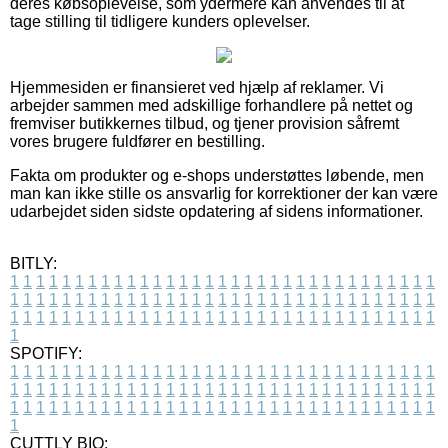
deres købsoplevelse, som ydermere kan anvendes til at
tage stilling til tidligere kunders oplevelser.
Hjemmesiden er finansieret ved hjælp af reklamer. Vi
arbejder sammen med adskillige forhandlere på nettet og
fremviser butikkernes tilbud, og tjener provision såfremt
vores brugere fuldfører en bestilling.
Fakta om produkter og e-shops understøttes løbende, men
man kan ikke stille os ansvarlig for korrektioner der kan være
udarbejdet siden sidste opdatering af sidens informationer.
BITLY:
1
1
1
1
1
1
1
1
1
1
1
1
1
1
1
1
1
1
1
1
1
1
1
1
1
1
1
1
1
1
1
1
1
1
1
1
1
1
1
1
1
1
1
1
1
1
1
1
1
1
1
1
1
1
1
1
1
1
1
1
1
1
1
1
1
1
1
1
1
1
1
1
1
1
1
1
1
1
1
1
1
1
1
1
1
1
1
1
1
1
1
1
1
1
1
1
1
1
1
1
SPOTIFY:
1
1
1
1
1
1
1
1
1
1
1
1
1
1
1
1
1
1
1
1
1
1
1
1
1
1
1
1
1
1
1
1
1
1
1
1
1
1
1
1
1
1
1
1
1
1
1
1
1
1
1
1
1
1
1
1
1
1
1
1
1
1
1
1
1
1
1
1
1
1
1
1
1
1
1
1
1
1
1
1
1
1
1
1
1
1
1
1
1
1
1
1
1
1
1
1
1
1
1
1
CUTTLY BIO: