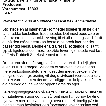
Kategori:
Ferts > Kurve & Tasker > Tilbehør
Producent:
Varenummer:
13803
EAN:
Vurderet til
4.9
ud af 5 stjerner baseret på
6
anmeldelser
Størstedelen af internet virksomheder tildeler til alt held en
lang række forskellige fragtmetoder. Det mest populære er
på nuværende tidspunkt levering til et afhentningssted, fordi
du på den måde nemt kan hente dine produkter når det
passer dig bedst. Denne er altså ret så let gængelig, samt
typisk ligeledes den mest letkøbte leveringsmetode ved køb
af Ferts Dobbelt Sidetaske med refleks.
Du bør endvidere forsøge at få det leveret til din lejlighed
eller ud til dit arbejde. Metoden er sædvanligvis en tand
mere omkostningsfuld, men desuden meget bekvem. Den
billigste leveringsløsning vil dog utvivlsomt være at du selv
henter varerne, men det nødvendiggør at du fysisk befinder
dig nærved online webshoppens arbejdslager.
Leveringsdygtigheden på Ferts > Kurve & Tasker > Tilbehør
er naturligvis super central såfremt man har behov for dine
nye varer med det samme, og herved er det rimelig på sin
plads at man besigtiger den forventede leveringsdato ved