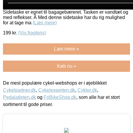
Sidetaske er egnet til bagagebæreret. Tasken er vandtæt og
med reflekser. Â Med denne sidetaske har du rig mulighed
for at tage ma
(Læs mere)
199
kr.
(Vis fragtpris)
Læs mere »
Køb nu »
De mest populære cykel-webshops er i øjeblikket
Cykelpartner.dk
,
Cykelexperten.dk
,
Cykler.dk
,
Pedalatleten.dk
og
FriBikeShop.dk
, som alle har et stort
sortiment til gode priser.