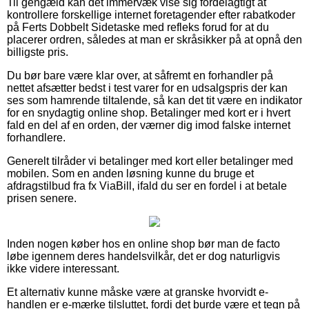
Til gengæld kan det immervæk vise sig fordelagtigt at
kontrollere forskellige internet foretagender efter rabatkoder
på Ferts Dobbelt Sidetaske med refleks forud for at du
placerer ordren, således at man er skråsikker på at opnå den
billigste pris.
Du bør bare være klar over, at såfremt en forhandler på
nettet afsætter bedst i test varer for en udsalgspris der kan
ses som hamrende tiltalende, så kan det tit være en indikator
for en snydagtig online shop. Betalinger med kort er i hvert
fald en del af en orden, der værner dig imod falske internet
forhandlere.
Generelt tilråder vi betalinger med kort eller betalinger med
mobilen. Som en anden løsning kunne du bruge et
afdragstilbud fra fx ViaBill, ifald du ser en fordel i at betale
prisen senere.
Inden nogen køber hos en online shop bør man de facto
løbe igennem deres handelsvilkår, det er dog naturligvis
ikke videre interessant.
Et alternativ kunne måske være at granske hvorvidt e-
handlen er e-mærke tilsluttet, fordi det burde være et tegn på