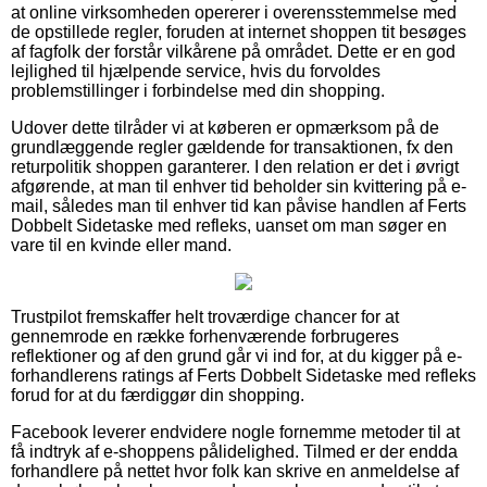
at online virksomheden opererer i overensstemmelse med
de opstillede regler, foruden at internet shoppen tit besøges
af fagfolk der forstår vilkårene på området. Dette er en god
lejlighed til hjælpende service, hvis du forvoldes
problemstillinger i forbindelse med din shopping.
Udover dette tilråder vi at køberen er opmærksom på de
grundlæggende regler gældende for transaktionen, fx den
returpolitik shoppen garanterer. I den relation er det i øvrigt
afgørende, at man til enhver tid beholder sin kvittering på e-
mail, således man til enhver tid kan påvise handlen af Ferts
Dobbelt Sidetaske med refleks, uanset om man søger en
vare til en kvinde eller mand.
Trustpilot fremskaffer helt troværdige chancer for at
gennemrode en række forhenværende forbrugeres
reflektioner og af den grund går vi ind for, at du kigger på e-
forhandlerens ratings af Ferts Dobbelt Sidetaske med refleks
forud for at du færdiggør din shopping.
Facebook leverer endvidere nogle fornemme metoder til at
få indtryk af e-shoppens pålidelighed. Tilmed er der endda
forhandlere på nettet hvor folk kan skrive en anmeldelse af