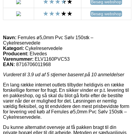
Besøg webshop
Besøg webshop
Navn:
Ferrules ø5,0mm Pvc Sølv 150stk –
Cykelreservedele
Kategori:
Cykelreservedele
Producent:
Elvedes
Varenummer:
ELV1160PVC53
EAN:
8716706011968
Vurderet til
3.9
ud af 5 stjerner baseret på
10
anmeldelser
En lang række internet outlets tilbyder heldigvis en række
forskellige former for fragt. En sikker vinder er p.t. levering til
en pakkeshop, og så skal du blot gå forbi efter de bestilte
varer når der er mulighed for det. Løsningen er nemlig
vældig fleksibel, og tit endvidere den mest prisbevidste form
for levering ved køb af Ferrules ø5,0mm Pvc Sølv 150stk –
Cykelreservedele.
Du kunne alternativt overveje at få pakken bragt til din
private bopæl eller til dit arbejde. Metoden er sædvanligvis