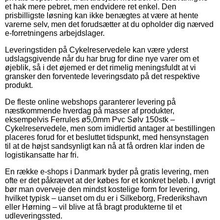
et hak mere pebret, men endvidere ret enkel. Den
prisbilligste løsning kan ikke benægtes at være at hente
varerne selv, men det forudsætter at du opholder dig nærved
e-forretningens arbejdslager.
Leveringstiden på Cykelreservedele kan være yderst
udslagsgivende når du har brug for dine nye varer om et
øjeblik, så i det øjemed er det rimelig meningsfuldt at vi
gransker den forventede leveringsdato på det respektive
produkt.
De fleste online webshops garanterer levering på
næstkommende hverdag på masser af produkter,
eksempelvis Ferrules ø5,0mm Pvc Sølv 150stk –
Cykelreservedele, men som imidlertid antager at bestillingen
placeres forud for et besluttet tidspunkt, med hensynstagen
til at de højst sandsynligt kan nå at få ordren klar inden de
logistikansatte har fri.
En række e-shops i Danmark byder på gratis levering, men
ofte er det påkrævet at der købes for et konkret beløb. I øvrigt
bør man overveje den mindst kostelige form for levering,
hvilket typisk – uanset om du er i Silkeborg, Frederikshavn
eller Hørning – vil blive at få bragt produkterne til et
udleveringssted.