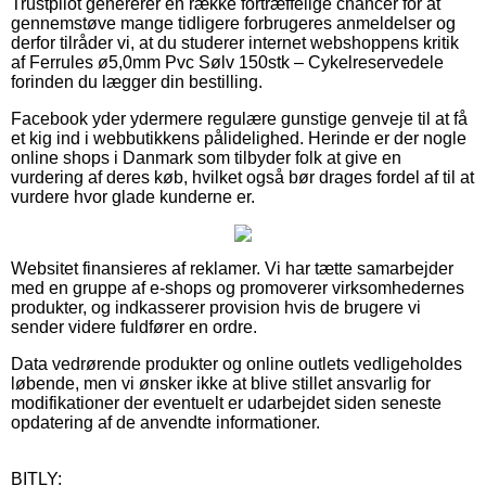
Trustpilot genererer en række fortræffelige chancer for at
gennemstøve mange tidligere forbrugeres anmeldelser og
derfor tilråder vi, at du studerer internet webshoppens kritik
af Ferrules ø5,0mm Pvc Sølv 150stk – Cykelreservedele
forinden du lægger din bestilling.
Facebook yder ydermere regulære gunstige genveje til at få
et kig ind i webbutikkens pålidelighed. Herinde er der nogle
online shops i Danmark som tilbyder folk at give en
vurdering af deres køb, hvilket også bør drages fordel af til at
vurdere hvor glade kunderne er.
Websitet finansieres af reklamer. Vi har tætte samarbejder
med en gruppe af e-shops og promoverer virksomhedernes
produkter, og indkasserer provision hvis de brugere vi
sender videre fuldfører en ordre.
Data vedrørende produkter og online outlets vedligeholdes
løbende, men vi ønsker ikke at blive stillet ansvarlig for
modifikationer der eventuelt er udarbejdet siden seneste
opdatering af de anvendte informationer.
BITLY: