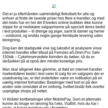
Det er jo efterhånden ualmindeligt fleksibelt for alle og
enhver at finde de laveste priser hos flere e-handler, og med
det motiv har en hel del Elvedes online butikker ikke kunne
slippe for at nedskære salgspriserne på specielt deres bedst
i test produkter – til drenge og piger, samt til damer og herrer
– voldsomt, og endda nogle gange frembyde levering uden
beregning.
Dog kan det stadigvæk vise sig lukrativt at analysere visse
internet handler efter tilbud på Ferrules ø5,0mm Pvc Sølv
150stk – Cykelreservedele forinden du køber, så du er
skråsikker på at opnå den mindst kostelige pris.
Man skal alligevel ikke glemme, at ifald en internet handler
markedsfører bedst i test varer til salg for en salgspris der er
usædvanlig lav, er det undertiden være en indikation på en
uærlig internet forhandler. Betalinger med kort er på den
anden side omsluttet af en ordning, hvilket bistår folk overfor
uoprigtige shops på nettet.
Vi tilråder kortbetalinger eller MobilePay. Som et alternativ
kunne du bruge en løsning fra f.eks. ViaBill, hvis du har i
sinde at betale beløbet ude i fremtiden.