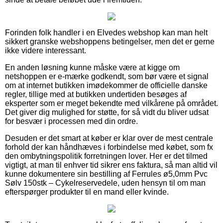
Forinden folk handler i en Elvedes webshop kan man helt
sikkert granske webshoppens betingelser, men det er gerne
ikke videre interessant.
En anden løsning kunne måske være at kigge om
netshoppen er e-mærke godkendt, som bør være et signal
om at internet butikken imødekommer de officielle danske
regler, tillige med at butikken undertiden besøges af
eksperter som er meget bekendte med vilkårene på området.
Det giver dig mulighed for støtte, for så vidt du bliver udsat
for besvær i processen med din ordre.
Desuden er det smart at køber er klar over de mest centrale
forhold der kan håndhæves i forbindelse med købet, som fx
den ombytningspolitik forretningen lover. Her er det tilmed
vigtigt, at man til enhver tid sikrer ens faktura, så man altid vil
kunne dokumentere sin bestilling af Ferrules ø5,0mm Pvc
Sølv 150stk – Cykelreservedele, uden hensyn til om man
efterspørger produkter til en mand eller kvinde.