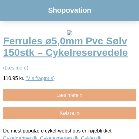
Shopovation
Ferrules ø5,0mm Pvc Sølv
150stk – Cykelreservedele
(Læs mere)
110.95
kr.
(Vis fragtpris)
Læs mere »
Køb nu »
De mest populære cykel-webshops er i øjeblikket
Cykelpartner.dk
,
Cykelexperten.dk
,
Cykler.dk
,