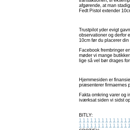
transaktionen, til eksemp
afgørende, at man stadig
Fedt Pistol extender 10cm
Trustpilot yder evigt gav
observationer og derfor e
10cm før du placerer din 
Facebook frembringer end
møder vi mange butikker 
lige så vel bør drages for
Hjemmesiden er finansier
præsenterer firmaernes p
Fakta omkring varer og i
iværksat siden vi sidst o
BITLY:
1
1
1
1
1
1
1
1
1
1
1
1
1
1
1
1
1
1
1
1
1
1
1
1
1
1