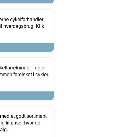
erne cykelforhandler
til hverdagsbrug. Klik
lforretninger - de er
mmen forelsket i cykler.
 med et godt sortiment
g til priser hvor de
alg.