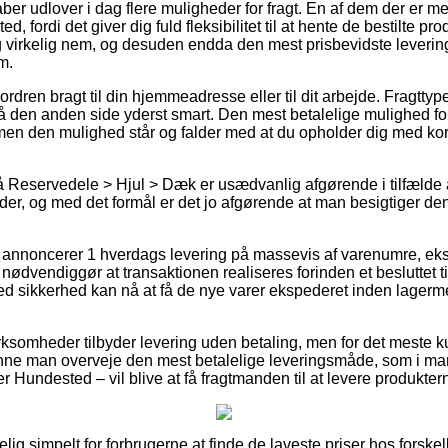
ber udlover i dag flere muligheder for fragt. En af dem der er mes
ted, fordi det giver dig fuld fleksibilitet til at hente de bestilte pr
 virkelig nem, og desuden endda den mest prisbevidste leverin
m.
å ordren bragt til din hjemmeadresse eller til dit arbejde. Fragtty
å den anden side yderst smart. Den mest betalelige mulighed for 
en den mulighed står og falder med at du opholder dig med kort 
 Reservedele > Hjul > Dæk er usædvanlig afgørende i tilfælde 
er, og med det formål er det jo afgørende at man besigtiger de
s annoncerer 1 hverdags levering på massevis af varenumre, ek
ødvendiggør at transaktionen realiseres forinden et besluttet 
ed sikkerhed kan nå at få de nye varer ekspederet inden lager
rksomheder tilbyder levering uden betaling, men for det meste ku
nne man overveje den mest betalelige leveringsmåde, som i man
r Hundested – vil blive at få fragtmanden til at levere produktern
ig simpelt for forbrugerne at finde de laveste priser hos forskell