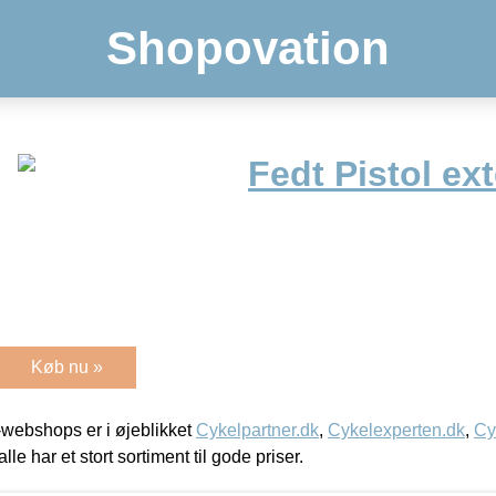
Shopovation
Fedt Pistol ex
Køb nu »
webshops er i øjeblikket
Cykelpartner.dk
,
Cykelexperten.dk
,
Cy
alle har et stort sortiment til gode priser.