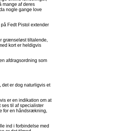
 på mange af deres
ndda nogle gange love
på Fedt Pistol extender
r grænseløst tiltalende,
med kort er heldigvis
e en afdragsordning som
 det er dog naturligvis et
is er en indikation om at
ses til af specialister
 for en håndsrækning,
le ind i forbindelse med