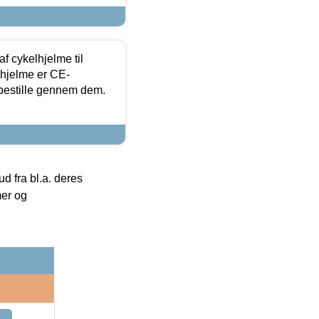
f cykelhjelme til
lhjelme er CE-
 bestille gennem dem.
 fra bl.a. deres
mer og