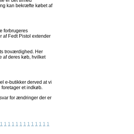
se er det tilmed
ng kan bekræfte købet af
de forbrugeres
r af Fedt Pistol extender
ts troværdighed. Her
 af deres køb, hvilket
l e-butikker derved at vi
foretager et indkøb.
svar for ændringer der er
1
1
1
1
1
1
1
1
1
1
1
1
1