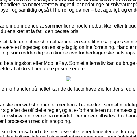
forhandlere på nettet været tvunget til at nedbringe prisniveauet
abyer, og samtidig også til herrer og damer – betragteligt, og e
e indbringende at sammenligne nogle netbutikker efter tilbud 
 er sikret at få fat i den bedste pris.
at ifald en online shop afhænder en vare til en salgspris som e
de være et fingerpeg om en snydagtig online forretning. Handler 
ltning, som redder dig som kunde overfor bedrageriske netshops.
med betalingskort eller MobilePay. Som et alternativ kan du brug
fælde af at du vil honorere prisen senere.
 en forhandler på nettet kan de de facto have øje for dens regler,
 granske om webshoppen er medlem af e-mærket, som almindeligv
r sig efter de officielle regler, og at e-forhandleren rutinemæssigt 
 knowhow om lovene på området. Derudover tilbydes du chance
emer i processen med din shopping.
kunden er sat ind i de mest essentielle reglementer der kan spil