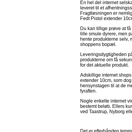
En hel del internet selska
leveret til et afhentningss
Fragtløsningen er nemlig
Fedt Pistol extender 10c
Du kan tillige prøve at f
lille smule dyrere, men p
hente produkterne selv, m
shoppens bopæl.
Leveringsdygtigheden på
produkterne om få sekund
for det aktuelle produkt.
Adskillige internet shop
extender 10cm, som dog n
hensynstagen til at de m
fyraften.
Nogle enkelte internet vi
bestemt beløb. Ellers ku
ved Taastrup, Nyborg elle
Det er efterhånden temmel