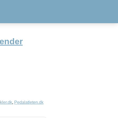
tender
kler.dk
,
Pedalatleten.dk