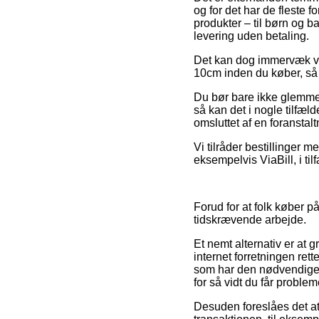
og for det har de fleste 
produkter – til børn og b
levering uden betaling.
Det kan dog immervæk vær
10cm inden du køber, så du
Du bør bare ikke glemme, 
så kan det i nogle tilfæl
omsluttet af en foransta
Vi tilråder bestillinger 
eksempelvis ViaBill, i til
Forud for at folk køber på
tidskrævende arbejde.
Et nemt alternativ er at
internet forretningen rette
som har den nødvendige
for så vidt du får probl
Desuden foreslåes det at 