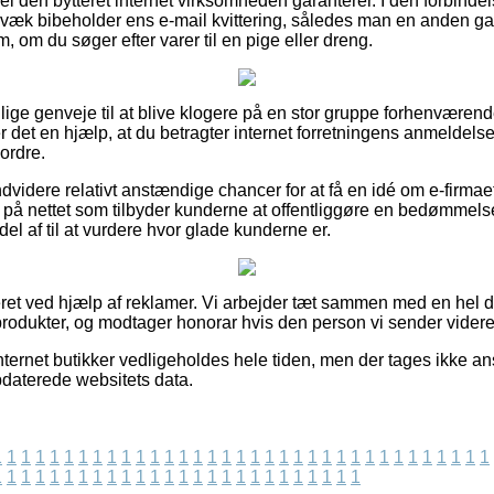
el den bytteret internet virksomheden garanterer. I den forbindel
væk bibeholder ens e-mail kvittering, således man en anden ga
, om du søger efter varer til en pige eller dreng.
nlige genveje til at blive klogere på en stor gruppe forhenværen
r det en hjælp, at du betragter internet forretningens anmeldelse
ordre.
videre relativt anstændige chancer for at få en idé om e-firmae
på nettet som tilbyder kunderne at offentliggøre en bedømmelse
del af til at vurdere hvor glade kunderne er.
et ved hjælp af reklamer. Vi arbejder tæt sammen med en hel de
rodukter, og modtager honorar hvis den person vi sender videre 
nternet butikker vedligeholdes hele tiden, men der tages ikke an
pdaterede websitets data.
1
1
1
1
1
1
1
1
1
1
1
1
1
1
1
1
1
1
1
1
1
1
1
1
1
1
1
1
1
1
1
1
1
1
1
1
1
1
1
1
1
1
1
1
1
1
1
1
1
1
1
1
1
1
1
1
1
1
1
1
1