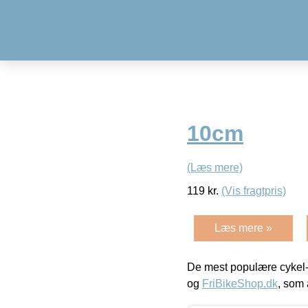
10cm
(Læs mere)
119
kr.
(Vis fragtpris)
Læs mere »
De mest populære cykel-
og
FriBikeShop.dk
, som 