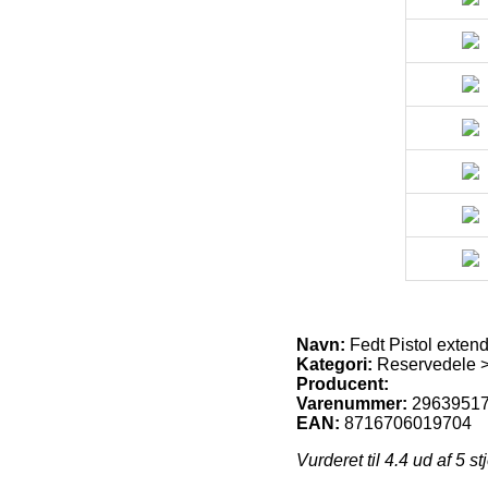
Navn:
Fedt Pistol exten
Kategori:
Reservedele >
Producent:
Varenummer:
2963951
EAN:
8716706019704
Vurderet til
4.4
ud af 5 st