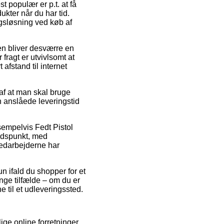
t populær er p.t. at få
odukter når du har tid.
gsløsning ved køb af
pen bliver desværre en
fragt er utvivlsomt at
afstand til internet
af at man skal bruge
n anslåede leveringstid
sempelvis Fedt Pistol
tidspunkt, med
medarbejderne har
n ifald du shopper for et
ge tilfælde – om du er
e til et udleveringssted.
ige online forretninger,