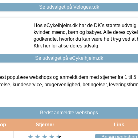
Se udvalget på Velogear.dk
Hos eCykelhjelm.dk har de DK's største udvalg a
kvinder, mænd, børn og babyer. Alle deres cyke
godkendte, hvorfor du kan være helt tryg ved at
Klik her for at se deres udvalg.
Se udvalget på eCykelhjelm.dk
t populære webshops og anmeldt dem med stjerner fra 1 til 5 ud
rrelse, kundeservice, brugervenlighed, betingelser, leveringsfor
Bedst anmeldte webshops
op
Stjerner
Link
Besøg webshop