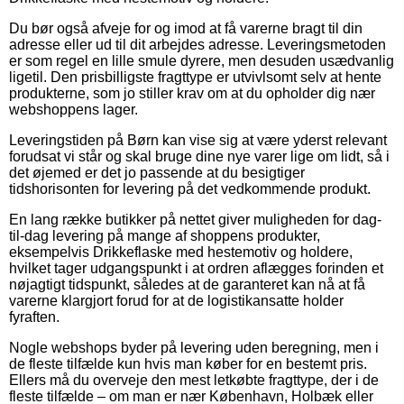
Du bør også afveje for og imod at få varerne bragt til din
adresse eller ud til dit arbejdes adresse. Leveringsmetoden
er som regel en lille smule dyrere, men desuden usædvanlig
ligetil. Den prisbilligste fragttype er utvivlsomt selv at hente
produkterne, som jo stiller krav om at du opholder dig nær
webshoppens lager.
Leveringstiden på Børn kan vise sig at være yderst relevant
forudsat vi står og skal bruge dine nye varer lige om lidt, så i
det øjemed er det jo passende at du besigtiger
tidshorisonten for levering på det vedkommende produkt.
En lang række butikker på nettet giver muligheden for dag-
til-dag levering på mange af shoppens produkter,
eksempelvis Drikkeflaske med hestemotiv og holdere,
hvilket tager udgangspunkt i at ordren aflægges forinden et
nøjagtigt tidspunkt, således at de garanteret kan nå at få
varerne klargjort forud for at de logistikansatte holder
fyraften.
Nogle webshops byder på levering uden beregning, men i
de fleste tilfælde kun hvis man køber for en bestemt pris.
Ellers må du overveje den mest letkøbte fragttype, der i de
fleste tilfælde – om man er nær København, Holbæk eller