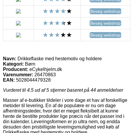
Besøg webshop
Besøg webshop
Besøg webshop
Navn:
Drikkeflaske med hestemotiv og holdere
Kategori:
Børn
Producent:
eCykelhjelm.dk
Varenummer:
26470863
EAN:
5028044479328
Vurderet til
4.5
ud af 5 stjerner baseret på
44
anmeldelser
Masser af e-butikker tildeler i vore dage et hav af forskellige
metoder til levering. En af de populære er nu om dage
afhentningssteder, hvor det er meget fleksibelt at kunne
hente de bestilte produkter lige præcis når det passer ind i
din kalender. Leveringsformen er jo ultra nem, og endda
desuden den prisbilligste leveringsmulighed ved køb af
Drikkeflaske med hestemotiv og holdere.