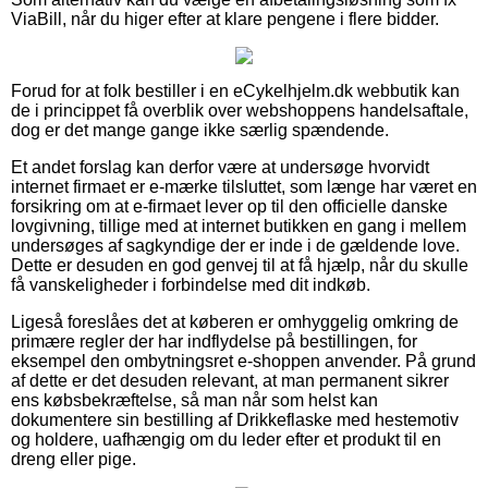
ViaBill, når du higer efter at klare pengene i flere bidder.
Forud for at folk bestiller i en eCykelhjelm.dk webbutik kan
de i princippet få overblik over webshoppens handelsaftale,
dog er det mange gange ikke særlig spændende.
Et andet forslag kan derfor være at undersøge hvorvidt
internet firmaet er e-mærke tilsluttet, som længe har været en
forsikring om at e-firmaet lever op til den officielle danske
lovgivning, tillige med at internet butikken en gang i mellem
undersøges af sagkyndige der er inde i de gældende love.
Dette er desuden en god genvej til at få hjælp, når du skulle
få vanskeligheder i forbindelse med dit indkøb.
Ligeså foreslåes det at køberen er omhyggelig omkring de
primære regler der har indflydelse på bestillingen, for
eksempel den ombytningsret e-shoppen anvender. På grund
af dette er det desuden relevant, at man permanent sikrer
ens købsbekræftelse, så man når som helst kan
dokumentere sin bestilling af Drikkeflaske med hestemotiv
og holdere, uafhængig om du leder efter et produkt til en
dreng eller pige.