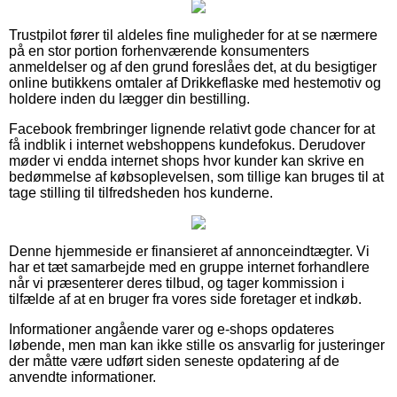
Trustpilot fører til aldeles fine muligheder for at se nærmere
på en stor portion forhenværende konsumenters
anmeldelser og af den grund foreslåes det, at du besigtiger
online butikkens omtaler af Drikkeflaske med hestemotiv og
holdere inden du lægger din bestilling.
Facebook frembringer lignende relativt gode chancer for at
få indblik i internet webshoppens kundefokus. Derudover
møder vi endda internet shops hvor kunder kan skrive en
bedømmelse af købsoplevelsen, som tillige kan bruges til at
tage stilling til tilfredsheden hos kunderne.
Denne hjemmeside er finansieret af annonceindtægter. Vi
har et tæt samarbejde med en gruppe internet forhandlere
når vi præsenterer deres tilbud, og tager kommission i
tilfælde af at en bruger fra vores side foretager et indkøb.
Informationer angående varer og e-shops opdateres
løbende, men man kan ikke stille os ansvarlig for justeringer
der måtte være udført siden seneste opdatering af de
anvendte informationer.