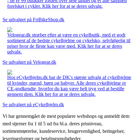
- de er 99 butikker fordelt over hele landet og er alle sammen
forelsket i cykler. Klik her for at se deres udvalg.
Se udvalget på FriBikeShop.dk
Velogear.dk stræber efter at være en cykelbutik, med et godt
sortiment af de bedste cykelhjelme og cykelsko, selvfølgelig til
priser hvor de fleste kan være med. Klik her for at se deres
udvalg.
Se udvalget på Velogear.dk
Hos eCykelhjelm.dk har de DK's største udvalg af cykelhjelme
til kvinder, mænd, børn og babyer. Alle deres cykelhjelme er
CE-godkendte, hvorfor du kan være helt tryg ved at bestille
gennem dem. Klik her for at se deres udvalg.
Se udvalget på eCykelhjelm.dk
Vi har gennemgået de mest populære webshops og anmeldt dem
med stjerner fra 1 til 5 ud fra bl.a. deres prisniveau,
sortimentstørrelse, kundeservice, brugervenlighed, betingelser,
leveringsformer og betalingsmuligheder.