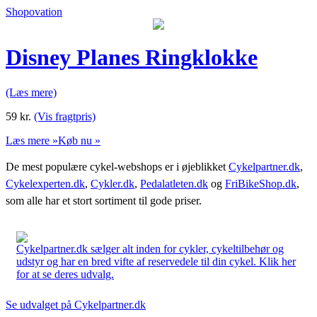
Shopovation
Disney Planes Ringklokke
(Læs mere)
59
kr.
(Vis fragtpris)
Læs mere »
Køb nu »
De mest populære cykel-webshops er i øjeblikket
Cykelpartner.dk
,
Cykelexperten.dk
,
Cykler.dk
,
Pedalatleten.dk
og
FriBikeShop.dk
,
som alle har et stort sortiment til gode priser.
Cykelpartner.dk sælger alt inden for cykler, cykeltilbehør og
udstyr og har en bred vifte af reservedele til din cykel. Klik her
for at se deres udvalg.
Se udvalget på Cykelpartner.dk