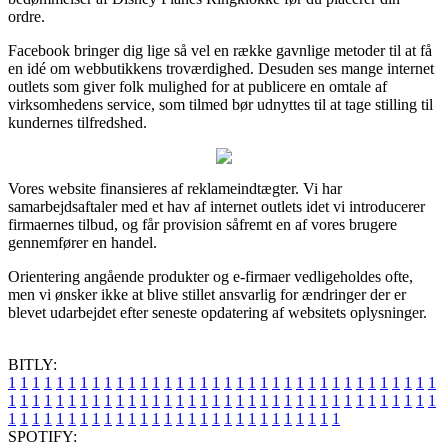
ordre.
Facebook bringer dig lige så vel en række gavnlige metoder til at få
en idé om webbutikkens troværdighed. Desuden ses mange internet
outlets som giver folk mulighed for at publicere en omtale af
virksomhedens service, som tilmed bør udnyttes til at tage stilling til
kundernes tilfredshed.
Vores website finansieres af reklameindtægter. Vi har
samarbejdsaftaler med et hav af internet outlets idet vi introducerer
firmaernes tilbud, og får provision såfremt en af vores brugere
gennemfører en handel.
Orientering angående produkter og e-firmaer vedligeholdes ofte,
men vi ønsker ikke at blive stillet ansvarlig for ændringer der er
blevet udarbejdet efter seneste opdatering af websitets oplysninger.
BITLY:
1
1
1
1
1
1
1
1
1
1
1
1
1
1
1
1
1
1
1
1
1
1
1
1
1
1
1
1
1
1
1
1
1
1
1
1
1
1
1
1
1
1
1
1
1
1
1
1
1
1
1
1
1
1
1
1
1
1
1
1
1
1
1
1
1
1
1
1
1
1
1
1
1
1
1
1
1
1
1
1
1
1
1
1
1
1
1
1
1
1
1
1
1
1
1
1
1
1
1
1
SPOTIFY: