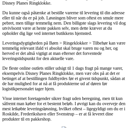
Disney Planes Ringklokke.
Du kunne også påtænke at bestille varerne til levering til din adresse
eller til når du er på job. Løsningen bliver som oftest en smule mere
pebret, men tillige temmelig nem. Den billigste slags levering vil dog
utvivlsomt være at hente pakken selv, men dette kræver at du
opholder dig lige ved internet butikkens hjemsted.
Leveringsdygtigheden på Børn > Ringeklokker > Tilbehør kan være
temmelig relevant ifald vi absolut skal bruge varen nu og her, og
herved er det altså vigtigt at man efterser det forventede
leveringstidspunkt for den aktuelle vare.
De fleste online outlets stiller udsigt til 1 dags fragt på mange varer,
eksempelvis Disney Planes Ringklokke, men vær obs på at det er
betinget af at bestillingen fuldbyrdes før et givent tidspunkt, sådan at
de har mulighed for at nå at få produkterne ud af døren før
logistikpersonalet tager hjem.
Visse internet foretagender sikrer fragt uden beregning, men tit kun
såfremt man køber for et bestemt beløb. I øvrigt kan du overveje den
mest letkøbte leveringsløsning, hvilket oftest – ligegyldigt om du er i
Roskilde, Frederikshavn eller Svenstrup – er at få leveret dine
produkter til en pakkeshop.