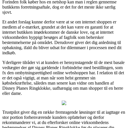
Forinden folk køber hos en netshop kan man i reglen gennemse
butikkens forretningsaftale, dog er det for det meste ikke særlig
sjovt.
Et andet forslag kunne derfor være at se om internet shoppen er
medlem af e-mærket, grundet at det kan være en garanti for at
internet butikken imødekommer de danske love, og at internet
virksomheden hyppigt besøges af fagfolk som behersker
bestemmelserne på området. Derudover giver det dig anledning til
opbakning, ifald du bliver udsat for dilemmaer i processen med dit
indkøb.
Yderligere tilråder vi at kunden er hensynstagende til de mest basale
vedtægter der gør sig gældende i forbindelse med bestillingen, som
fx den ombytningsrettighed online webshoppen har. I relation til det
er det også vigtigt, at man når som helst gemmer sin
købsbekræftelse, således man senere kan vidne om handlen af
Disney Planes Ringklokke, uafhængig om man shopper til en herre
eller dame.
Trustpilot giver dig en række fremragende løsninger til at iagttage en
stor portion forhenværende kunders opfattelser og derfor
rekommanderer vi, at du efterforsker online virksomhedens
bedømmelser af Disney Planes Ringklokke før du placerer din