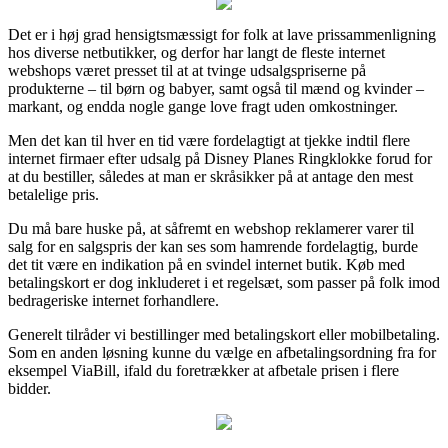
Det er i høj grad hensigtsmæssigt for folk at lave prissammenligning
hos diverse netbutikker, og derfor har langt de fleste internet
webshops været presset til at at tvinge udsalgspriserne på
produkterne – til børn og babyer, samt også til mænd og kvinder –
markant, og endda nogle gange love fragt uden omkostninger.
Men det kan til hver en tid være fordelagtigt at tjekke indtil flere
internet firmaer efter udsalg på Disney Planes Ringklokke forud for
at du bestiller, således at man er skråsikker på at antage den mest
betalelige pris.
Du må bare huske på, at såfremt en webshop reklamerer varer til
salg for en salgspris der kan ses som hamrende fordelagtig, burde
det tit være en indikation på en svindel internet butik. Køb med
betalingskort er dog inkluderet i et regelsæt, som passer på folk imod
bedrageriske internet forhandlere.
Generelt tilråder vi bestillinger med betalingskort eller mobilbetaling.
Som en anden løsning kunne du vælge en afbetalingsordning fra for
eksempel ViaBill, ifald du foretrækker at afbetale prisen i flere
bidder.