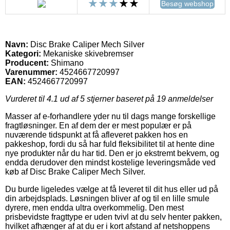
Besøg webshop
Navn:
Disc Brake Caliper Mech Silver
Kategori:
Mekaniske skivebremser
Producent:
Shimano
Varenummer:
4524667720997
EAN:
4524667720997
Vurderet til
4.1
ud af 5 stjerner baseret på
19
anmeldelser
Masser af e-forhandlere yder nu til dags mange forskellige
fragtløsninger. En af dem der er mest populær er på
nuværende tidspunkt at få afleveret pakken hos en
pakkeshop, fordi du så har fuld fleksibilitet til at hente dine
nye produkter når du har tid. Den er jo ekstremt bekvem, og
endda derudover den mindst kostelige leveringsmåde ved
køb af Disc Brake Caliper Mech Silver.
Du burde ligeledes vælge at få leveret til dit hus eller ud på
din arbejdsplads. Løsningen bliver af og til en lille smule
dyrere, men endda ultra overkommelig. Den mest
prisbevidste fragttype er uden tvivl at du selv henter pakken,
hvilket afhænger af at du er i kort afstand af netshoppens