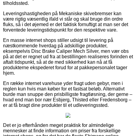
tilholdssted.
Leveringshastigheden på Mekaniske skivebremser kan
være rigtig væsentlig ifald vi står og skal bruge din ordre
fluks, så i det øjemed er det faktisk fornuftigt at man ser det
forventede leveringstidspunkt for den respektive vare.
En masse internet shops stiller udsigt til levering på
næstkommende hverdag på adskillige produkter,
eksempelvis Disc Brake Caliper Mech Silver, men vær obs
på at det er regnet ud fra at bestillingen realiseres forinden et
aftalt tidspunkt, så at de med sikkerhed kan nå at få
produkterne ekspederet forud for at pakkepersonalet tager
hjem.
En række internet varehuse yder fragt uden gebyr, men i
reglen kun hvis man køber for et fastsat beløb. Alternativt
burde man snuppe den prisbilligste fragtløsning, der gerne –
hvad end man bor nær Esbjerg, Thisted eller Fredensborg –
er at få bragt dine produkter til et udleveringssted.
Det er jo efterhånden meget praktisk for almindelige
mennesker at finde information om priser fra forskellige