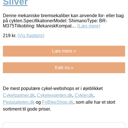
Silver
Denne mekaniske bremsekaliber kan anvende for- eller bag
på cyklen.SpecifikationerModel: ShimanoType: BR-
M375Tilkobling: MekaniskKompat…
(Læs mere)
219
kr.
(Vis fragtpris)
Læs mere »
Køb nu »
De mest populære cykel-webshops er i øjeblikket
Cykelpartner.dk
,
Cykelexperten.dk
,
Cykler.dk
,
Pedalatleten.dk
og
FriBikeShop.dk
, som alle har et stort
sortiment til gode priser.