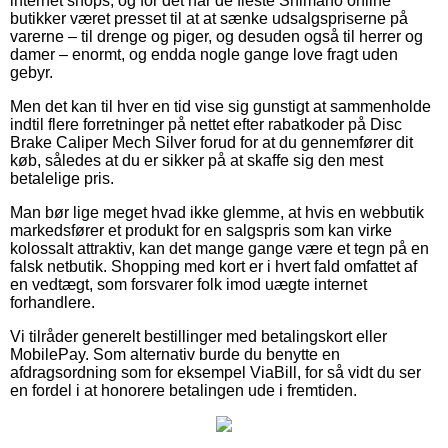
internet shops, og for det har de fleste Shimano online
butikker været presset til at at sænke udsalgspriserne på
varerne – til drenge og piger, og desuden også til herrer og
damer – enormt, og endda nogle gange love fragt uden
gebyr.
Men det kan til hver en tid vise sig gunstigt at sammenholde
indtil flere forretninger på nettet efter rabatkoder på Disc
Brake Caliper Mech Silver forud for at du gennemfører dit
køb, således at du er sikker på at skaffe sig den mest
betalelige pris.
Man bør lige meget hvad ikke glemme, at hvis en webbutik
markedsfører et produkt for en salgspris som kan virke
kolossalt attraktiv, kan det mange gange være et tegn på en
falsk netbutik. Shopping med kort er i hvert fald omfattet af
en vedtægt, som forsvarer folk imod uægte internet
forhandlere.
Vi tilråder generelt bestillinger med betalingskort eller
MobilePay. Som alternativ burde du benytte en
afdragsordning som for eksempel ViaBill, for så vidt du ser
en fordel i at honorere betalingen ude i fremtiden.