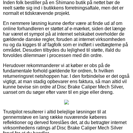
Inden folk bestiller på en Shimano butik på nettet bør de
reelt sætte sig ind i butikkens forretningsaftale, men det er
normalt et tidskrævende projekt.
En nemmere løsning kunne derfor være at finde ud af om
online forhandleren er støttet af e-mærket, siden det længe
har været et sympol på at internet selskabet overholder de
gældende danske regler, foruden at internet virksomheden
nu og da kigges til af fagfolk som er indført i vedtægterne på
området. Desuden tilbydes du lejlighed til støtte, ifald du
forvoldes dilemmaer i processen med din ordre.
Herudover rekommanderer vi at køber er obs på de
fundamentale forhold gældende for ordren, fx hvilken
returneringsret netshoppen har. I den forbindelse er det også
vigtigt, at man stadig opbevarer ens faktura, så man altid vil
kunne bevise sin ordre af Disc Brake Caliper Mech Silver,
uanset om du søger efter varer til en pige eller dreng.
Trustpilot resulterer i altid belejlige løsninger til at
gennemstøve en lang række nuværende køberes
reflektioner og derved foreslåes det, at du betragter internet
virksomhedens ratings af Disc Brake Caliper Mech Silver