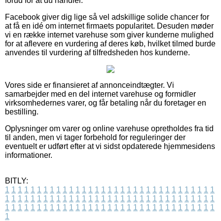
forud for at du handler.
Facebook giver dig lige så vel adskillige solide chancer for
at få en idé om internet firmaets popularitet. Desuden møder
vi en række internet varehuse som giver kunderne mulighed
for at aflevere en vurdering af deres køb, hvilket tilmed burde
anvendes til vurdering af tilfredsheden hos kunderne.
Vores side er finansieret af annonceindtægter. Vi
samarbejder med en del internet varehuse og formidler
virksomhedernes varer, og får betaling når du foretager en
bestilling.
Oplysninger om varer og online varehuse opretholdes fra tid
til anden, men vi tager forbehold for reguleringer der
eventuelt er udført efter at vi sidst opdaterede hjemmesidens
informationer.
BITLY:
1
1
1
1
1
1
1
1
1
1
1
1
1
1
1
1
1
1
1
1
1
1
1
1
1
1
1
1
1
1
1
1
1
1
1
1
1
1
1
1
1
1
1
1
1
1
1
1
1
1
1
1
1
1
1
1
1
1
1
1
1
1
1
1
1
1
1
1
1
1
1
1
1
1
1
1
1
1
1
1
1
1
1
1
1
1
1
1
1
1
1
1
1
1
1
1
1
1
1
1