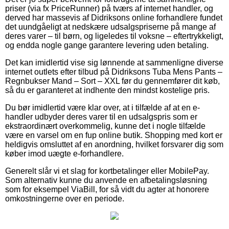
priser (via fx PriceRunner) på tværs af internet handler, og
derved har massevis af Didriksons online forhandlere fundet
det uundgåeligt at nedskære udsalgspriserne på mange af
deres varer – til børn, og ligeledes til voksne – eftertrykkeligt,
og endda nogle gange garantere levering uden betaling.
Det kan imidlertid vise sig lønnende at sammenligne diverse
internet outlets efter tilbud på Didriksons Tuba Mens Pants –
Regnbukser Mand – Sort – XXL før du gennemfører dit køb,
så du er garanteret at indhente den mindst kostelige pris.
Du bør imidlertid være klar over, at i tilfælde af at en e-
handler udbyder deres varer til en udsalgspris som er
ekstraordinært overkommelig, kunne det i nogle tilfælde
være en varsel om en fup online butik. Shopping med kort er
heldigvis omsluttet af en anordning, hvilket forsvarer dig som
køber imod uægte e-forhandlere.
Generelt slår vi et slag for kortbetalinger eller MobilePay.
Som alternativ kunne du anvende en afbetalingsløsning
som for eksempel ViaBill, for så vidt du agter at honorere
omkostningerne over en periode.