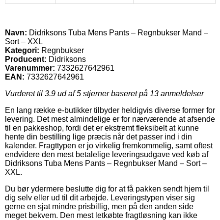
Navn:
Didriksons Tuba Mens Pants – Regnbukser Mand –
Sort – XXL
Kategori:
Regnbukser
Producent:
Didriksons
Varenummer:
7332627642961
EAN:
7332627642961
Vurderet til
3.9
ud af 5 stjerner baseret på
13
anmeldelser
En lang række e-butikker tilbyder heldigvis diverse former for
levering. Det mest almindelige er for nærværende at afsende
til en pakkeshop, fordi det er ekstremt fleksibelt at kunne
hente din bestilling lige præcis når det passer ind i din
kalender. Fragttypen er jo virkelig fremkommelig, samt oftest
endvidere den mest betalelige leveringsudgave ved køb af
Didriksons Tuba Mens Pants – Regnbukser Mand – Sort –
XXL.
Du bør ydermere beslutte dig for at få pakken sendt hjem til
dig selv eller ud til dit arbejde. Leveringstypen viser sig
gerne en sjat mindre prisbillig, men på den anden side
meget bekvem. Den mest letkøbte fragtløsning kan ikke