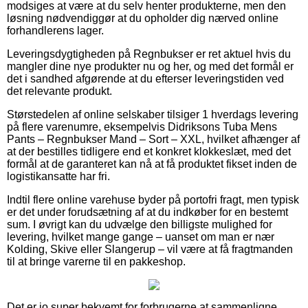
modsiges at være at du selv henter produkterne, men den
løsning nødvendiggør at du opholder dig nærved online
forhandlerens lager.
Leveringsdygtigheden på Regnbukser er ret aktuel hvis du
mangler dine nye produkter nu og her, og med det formål er
det i sandhed afgørende at du efterser leveringstiden ved
det relevante produkt.
Størstedelen af online selskaber tilsiger 1 hverdags levering
på flere varenumre, eksempelvis Didriksons Tuba Mens
Pants – Regnbukser Mand – Sort – XXL, hvilket afhænger af
at der bestilles tidligere end et konkret klokkeslæt, med det
formål at de garanteret kan nå at få produktet fikset inden de
logistikansatte har fri.
Indtil flere online varehuse byder på portofri fragt, men typisk
er det under forudsætning af at du indkøber for en bestemt
sum. I øvrigt kan du udvælge den billigste mulighed for
levering, hvilket mange gange – uanset om man er nær
Kolding, Skive eller Slangerup – vil være at få fragtmanden
til at bringe varerne til en pakkeshop.
Det er jo super bekvemt for forbrugerne at sammenligne