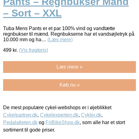
Pants – Regnbukser Mand
– Sort – XXL
Tuba Mens Pants er et par 100% vind og vandtætte
regnbukser til mænd. Regnbukserne har et vandsøjletryk på
10.000 mm og ha…
(Læs mere)
499
kr.
(Vis fragtpris)
Læs mere »
Køb nu »
De mest populære cykel-webshops er i øjeblikket
Cykelpartner.dk
,
Cykelexperten.dk
,
Cykler.dk
,
Pedalatleten.dk
og
FriBikeShop.dk
, som alle har et stort
sortiment til gode priser.