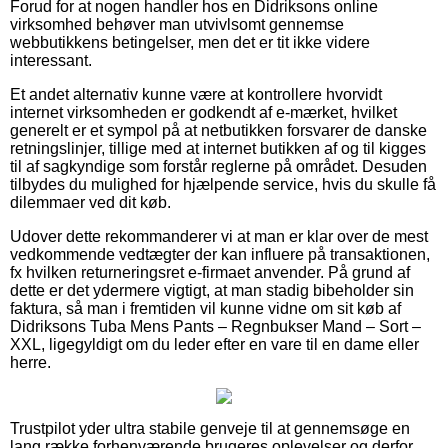
Forud for at nogen handler hos en Didriksons online
virksomhed behøver man utvivlsomt gennemse
webbutikkens betingelser, men det er tit ikke videre
interessant.
Et andet alternativ kunne være at kontrollere hvorvidt
internet virksomheden er godkendt af e-mærket, hvilket
generelt er et sympol på at netbutikken forsvarer de danske
retningslinjer, tillige med at internet butikken af og til kigges
til af sagkyndige som forstår reglerne på området. Desuden
tilbydes du mulighed for hjælpende service, hvis du skulle få
dilemmaer ved dit køb.
Udover dette rekommanderer vi at man er klar over de mest
vedkommende vedtægter der kan influere på transaktionen,
fx hvilken returneringsret e-firmaet anvender. På grund af
dette er det ydermere vigtigt, at man stadig bibeholder sin
faktura, så man i fremtiden vil kunne vidne om sit køb af
Didriksons Tuba Mens Pants – Regnbukser Mand – Sort –
XXL, ligegyldigt om du leder efter en vare til en dame eller
herre.
Trustpilot yder ultra stabile genveje til at gennemsøge en
lang række forhenværende brugeres oplevelser og derfor