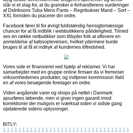
slår vi et slag for, at du gransker e-forhandlerens vurderinger
af Didriksons Tuba Mens Pants – Regnbukser Mand – Sort –
XXL forinden du placerer din ordre.
Facebook fører til for øvrigt fuldstændig hensigtsmæssige
chancer for at få indblik i webbutikkens pålidelighed. Tilmed
ses en række netbutikker som tilbyder folk at aflevere en
anmeldelse af købsoplevelsen, hvilket ydermere burde
bruges til at få et indtryk af kundernes tilfredshed.
Vores side er finansieret ved hjælp af reklamer. Vi har
samarbejder med en gruppe online firmaer da vi fremviser
virksomhedernes produkter, og indtjener kommission ifald
en af vores besøgende foretager en ordre.
Viden angående varer og shops på nettet i Danmark
ajourføres løbende, men vi giver ingen garanti imod
korrektioner der muligvis er iværksat siden vi sidste gang
opdaterede sidens oplysninger.
BITLY:
1
1
1
1
1
1
1
1
1
1
1
1
1
1
1
1
1
1
1
1
1
1
1
1
1
1
1
1
1
1
1
1
1