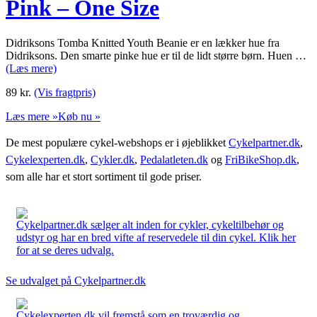
Pink – One Size
Didriksons Tomba Knitted Youth Beanie er en lækker hue fra
Didriksons. Den smarte pinke hue er til de lidt større børn. Huen …
(Læs mere)
89
kr.
(Vis fragtpris)
Læs mere »
Køb nu »
De mest populære cykel-webshops er i øjeblikket
Cykelpartner.dk
,
Cykelexperten.dk
,
Cykler.dk
,
Pedalatleten.dk
og
FriBikeShop.dk
,
som alle har et stort sortiment til gode priser.
Cykelpartner.dk sælger alt inden for cykler, cykeltilbehør og
udstyr og har en bred vifte af reservedele til din cykel. Klik her
for at se deres udvalg.
Se udvalget på Cykelpartner.dk
Cykelexperten.dk vil fremstå som en troværdig og