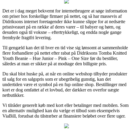
Det er i dag meget bekvemt for internetbrugere at søge information
om priser hos forskellige firmaer på nettet, og så har massevis af
Didriksons internet foretagender ikke kunne slippe for at nedsætte
prisniveauet på en række af deres varer – til babyer og børn, og
desuden også til voksne – eftertrykkeligt, og endda nogle gange
frembyde fragtfri levering.
Til gengæld kan det til hver en tid vise sig lønsomt at sammenholde
flere forhandlere på nettet efter rabat på Didriksons Tomba Knitted
Youth Beanie – Hue Junior – Pink – One Size før du bestiller,
således at man er sikker på at modtage den billigste pris.
Du skal blot huske på, at når en online webshop tilbyder produkter
til salg for en salgspris som er ubegribelig gunstig, kan det
undertiden være et symbol på en fup online shop. Bestillinger med
kort er dog omfattet af et lovbud, der dækker en overfor uægte
netbutikker.
Vi tilråder generelt køb med kort eller betalinger med mobilen. Som
en alternativ mulighed kan du vælge et tilbud som eksempelvis
ViaBill, forudsat du tilstræber at finansiere beløbet over flere uger.