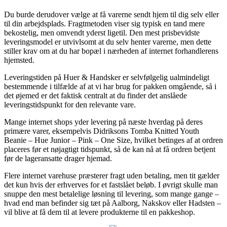
Du burde derudover vælge at få varerne sendt hjem til dig selv eller
til din arbejdsplads. Fragtmetoden viser sig typisk en tand mere
bekostelig, men omvendt yderst ligetil. Den mest prisbevidste
leveringsmodel er utvivlsomt at du selv henter varerne, men dette
stiller krav om at du har bopæl i nærheden af internet forhandlerens
hjemsted.
Leveringstiden på Huer & Handsker er selvfølgelig ualmindeligt
bestemmende i tilfælde af at vi har brug for pakken omgående, så i
det øjemed er det faktisk centralt at du finder det anslåede
leveringstidspunkt for den relevante vare.
Mange internet shops yder levering på næste hverdag på deres
primære varer, eksempelvis Didriksons Tomba Knitted Youth
Beanie – Hue Junior – Pink – One Size, hvilket betinges af at ordren
placeres før et nøjagtigt tidspunkt, så de kan nå at få ordren betjent
før de lageransatte drager hjemad.
Flere internet varehuse præsterer fragt uden betaling, men tit gælder
det kun hvis der erhverves for et fastslået beløb. I øvrigt skulle man
snuppe den mest betalelige løsning til levering, som mange gange –
hvad end man befinder sig tæt på Aalborg, Nakskov eller Hadsten –
vil blive at få dem til at levere produkterne til en pakkeshop.