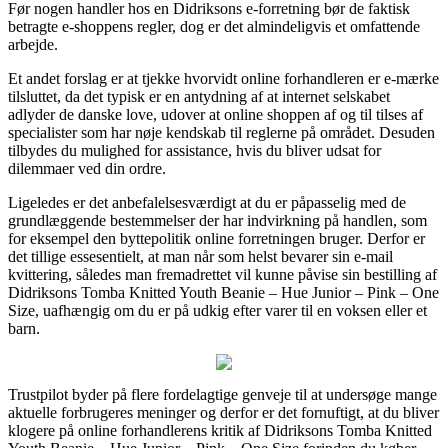
Før nogen handler hos en Didriksons e-forretning bør de faktisk
betragte e-shoppens regler, dog er det almindeligvis et omfattende
arbejde.
Et andet forslag er at tjekke hvorvidt online forhandleren er e-mærke
tilsluttet, da det typisk er en antydning af at internet selskabet
adlyder de danske love, udover at online shoppen af og til tilses af
specialister som har nøje kendskab til reglerne på området. Desuden
tilbydes du mulighed for assistance, hvis du bliver udsat for
dilemmaer ved din ordre.
Ligeledes er det anbefalelsesværdigt at du er påpasselig med de
grundlæggende bestemmelser der har indvirkning på handlen, som
for eksempel den byttepolitik online forretningen bruger. Derfor er
det tillige essesentielt, at man når som helst bevarer sin e-mail
kvittering, således man fremadrettet vil kunne påvise sin bestilling af
Didriksons Tomba Knitted Youth Beanie – Hue Junior – Pink – One
Size, uafhængig om du er på udkig efter varer til en voksen eller et
barn.
Trustpilot byder på flere fordelagtige genveje til at undersøge mange
aktuelle forbrugeres meninger og derfor er det fornuftigt, at du bliver
klogere på online forhandlerens kritik af Didriksons Tomba Knitted