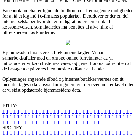
Youth Beanie – Hue Junior – Pink – One Size forinden du køber.
Facebook indebærer lignende fuldkommen fremragende muligheder
for at få et kig ind i e-firmaets popularitet. Derudover er der en del
internet selskaber hvor det er muligt at notere en kritik af
købsoplevelsen, som ligeledes må benyttes til afvejning af
tilfredsheden hos kunderne.
Hjemmesiden finansieres af reklameindtægter. Vi har
samarbejdsaftaler med en gruppe online forretninger da vi
introducerer virksomhedernes varer, og tjener honorar såfremt en af
de besøgende på vores hjemmeside udfører en handel.
Oplysninger angående tilbud og internet butikker værnes om tit,
men der tages ikke ansvar for reguleringer der eventuelt er lavet efter
at vi sidst opdaterede hjemmesidens data.
BITLY:
1
1
1
1
1
1
1
1
1
1
1
1
1
1
1
1
1
1
1
1
1
1
1
1
1
1
1
1
1
1
1
1
1
1
1
1
1
1
1
1
1
1
1
1
1
1
1
1
1
1
1
1
1
1
1
1
1
1
1
1
1
1
1
1
1
1
1
1
1
1
1
1
1
1
1
1
1
1
1
1
1
1
1
1
1
1
1
1
1
1
1
1
1
1
1
1
1
1
1
1
SPOTIFY:
1
1
1
1
1
1
1
1
1
1
1
1
1
1
1
1
1
1
1
1
1
1
1
1
1
1
1
1
1
1
1
1
1
1
1
1