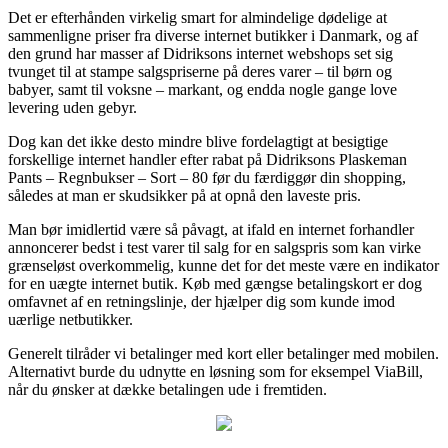
Det er efterhånden virkelig smart for almindelige dødelige at
sammenligne priser fra diverse internet butikker i Danmark, og af
den grund har masser af Didriksons internet webshops set sig
tvunget til at stampe salgspriserne på deres varer – til børn og
babyer, samt til voksne – markant, og endda nogle gange love
levering uden gebyr.
Dog kan det ikke desto mindre blive fordelagtigt at besigtige
forskellige internet handler efter rabat på Didriksons Plaskeman
Pants – Regnbukser – Sort – 80 før du færdiggør din shopping,
således at man er skudsikker på at opnå den laveste pris.
Man bør imidlertid være så påvagt, at ifald en internet forhandler
annoncerer bedst i test varer til salg for en salgspris som kan virke
grænseløst overkommelig, kunne det for det meste være en indikator
for en uægte internet butik. Køb med gængse betalingskort er dog
omfavnet af en retningslinje, der hjælper dig som kunde imod
uærlige netbutikker.
Generelt tilråder vi betalinger med kort eller betalinger med mobilen.
Alternativt burde du udnytte en løsning som for eksempel ViaBill,
når du ønsker at dække betalingen ude i fremtiden.