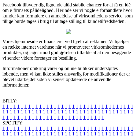
Facebook tilbyder dig lignende altid stabile chancer for at få en idé
om e-firmaets pålidelighed. Herinde ser vi nogle e-forhandlere hvor
kunder kan formulere en anmeldelse af virksomhedens service, som
tillige burde tages i brug til at tage stilling til kundetilfredsheden.
Vores hjemmeside er finansieret ved hjælp af reklamer. Vi hjælper
en række internet varehuse når vi promoverer virksomhedernes
produkter, og tager imod godtgørelse i tilfælde af at den besøgende
vi sender videre foretager en bestilling.
Informationer omkring varer og online butikker understøttes
løbende, men vi kan ikke stilles ansvarlig for modifikationer der er
blevet udarbejdet siden vi senest opdaterede de anvendte
informationer.
BITLY:
1
1
1
1
1
1
1
1
1
1
1
1
1
1
1
1
1
1
1
1
1
1
1
1
1
1
1
1
1
1
1
1
1
1
1
1
1
1
1
1
1
1
1
1
1
1
1
1
1
1
1
1
1
1
1
1
1
1
1
1
1
1
1
1
1
1
1
1
1
1
1
1
1
1
1
1
1
1
1
1
1
1
1
1
1
1
1
1
1
1
1
1
1
1
1
1
1
1
1
1
SPOTIFY:
1
1
1
1
1
1
1
1
1
1
1
1
1
1
1
1
1
1
1
1
1
1
1
1
1
1
1
1
1
1
1
1
1
1
1
1
1
1
1
1
1
1
1
1
1
1
1
1
1
1
1
1
1
1
1
1
1
1
1
1
1
1
1
1
1
1
1
1
1
1
1
1