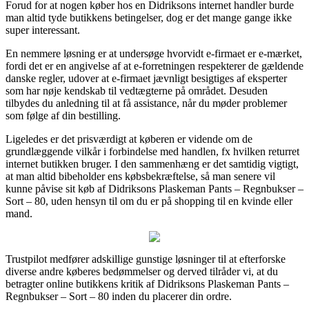
Forud for at nogen køber hos en Didriksons internet handler burde
man altid tyde butikkens betingelser, dog er det mange gange ikke
super interessant.
En nemmere løsning er at undersøge hvorvidt e-firmaet er e-mærket,
fordi det er en angivelse af at e-forretningen respekterer de gældende
danske regler, udover at e-firmaet jævnligt besigtiges af eksperter
som har nøje kendskab til vedtægterne på området. Desuden
tilbydes du anledning til at få assistance, når du møder problemer
som følge af din bestilling.
Ligeledes er det prisværdigt at køberen er vidende om de
grundlæggende vilkår i forbindelse med handlen, fx hvilken returret
internet butikken bruger. I den sammenhæng er det samtidig vigtigt,
at man altid bibeholder ens købsbekræftelse, så man senere vil
kunne påvise sit køb af Didriksons Plaskeman Pants – Regnbukser –
Sort – 80, uden hensyn til om du er på shopping til en kvinde eller
mand.
Trustpilot medfører adskillige gunstige løsninger til at efterforske
diverse andre køberes bedømmelser og derved tilråder vi, at du
betragter online butikkens kritik af Didriksons Plaskeman Pants –
Regnbukser – Sort – 80 inden du placerer din ordre.