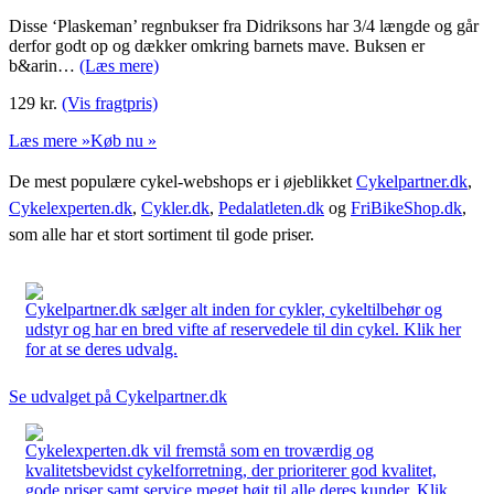
Disse ‘Plaskeman’ regnbukser fra Didriksons har 3/4 længde og går
derfor godt op og dækker omkring barnets mave. Buksen er
b&arin…
(Læs mere)
129
kr.
(Vis fragtpris)
Læs mere »
Køb nu »
De mest populære cykel-webshops er i øjeblikket
Cykelpartner.dk
,
Cykelexperten.dk
,
Cykler.dk
,
Pedalatleten.dk
og
FriBikeShop.dk
,
som alle har et stort sortiment til gode priser.
Cykelpartner.dk sælger alt inden for cykler, cykeltilbehør og
udstyr og har en bred vifte af reservedele til din cykel. Klik her
for at se deres udvalg.
Se udvalget på Cykelpartner.dk
Cykelexperten.dk vil fremstå som en troværdig og
kvalitetsbevidst cykelforretning, der prioriterer god kvalitet,
gode priser samt service meget højt til alle deres kunder. Klik