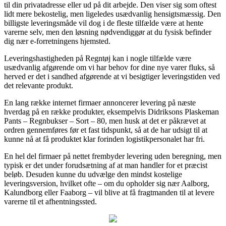
til din privatadresse eller ud på dit arbejde. Den viser sig som oftest
lidt mere bekostelig, men ligeledes usædvanlig hensigtsmæssig. Den
billigste leveringsmåde vil dog i de fleste tilfælde være at hente
varerne selv, men den løsning nødvendiggør at du fysisk befinder
dig nær e-forretningens hjemsted.
Leveringshastigheden på Regntøj kan i nogle tilfælde være
usædvanlig afgørende om vi har behov for dine nye varer fluks, så
herved er det i sandhed afgørende at vi besigtiger leveringstiden ved
det relevante produkt.
En lang række internet firmaer annoncerer levering på næste
hverdag på en række produkter, eksempelvis Didriksons Plaskeman
Pants – Regnbukser – Sort – 80, men husk at det er påkrævet at
ordren gennemføres før et fast tidspunkt, så at de har udsigt til at
kunne nå at få produktet klar forinden logistikpersonalet har fri.
En hel del firmaer på nettet frembyder levering uden beregning, men
typisk er det under forudsætning af at man handler for et præcist
beløb. Desuden kunne du udvælge den mindst kostelige
leveringsversion, hvilket ofte – om du opholder sig nær Aalborg,
Kalundborg eller Faaborg – vil blive at få fragtmanden til at levere
varerne til et afhentningssted.