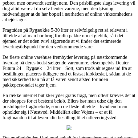
pebret, men omvendt særligt nem. Den prisbilligste slags levering vil
dog altid være at du selv henter varerne, men den løsning
nødvendiggør at du har bopæl i nærheden af online virksomhedens
arbejdslager.
Fragttiden på Rygsække 5-30 liter er selvfølgelig ret så relevant i
tilfælde af at man har brug for din pakke om et øjeblik, så i det
øjemed er det uden tvivl afgørende at vi finder det estimerede
leveringstidspunkt for den vedkommende vare.
De fleste online varehuse frembyder levering på næstkommende
hverdag på deres bedst sælgende varenumre, eksempelvis Deuter
Futura 24 – Rygsæk – 24 liter – Sort, som trods alt regnes ud fra at
bestillingen placeres tidligere end et fastsat klokkeslæt, sådan at de
med sikkerhed kan nå at få varen sendt afsted forinden
pakkepersonalet tager hjem.
En række internet butikker yder gratis fragt, men oftest kræves det at
der shoppes for et bestemt beløb. Ellers bør man udse dig den
prisbilligste fragtmetode, som i de fleste tilfælde – hvad end man
opholder sig i Næstved, Middelfart eller Vojens – er at få
fragtmanden til at levere din bestilling til et udleveringssted.
Det er efterhånden i høj grad enkelt for internetbrugere at analysere