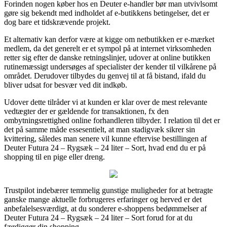
Forinden nogen køber hos en Deuter e-handler bør man utvivlsomt
gøre sig bekendt med indholdet af e-butikkens betingelser, det er
dog bare et tidskrævende projekt.
Et alternativ kan derfor være at kigge om netbutikken er e-mærket
medlem, da det generelt er et sympol på at internet virksomheden
retter sig efter de danske retningslinjer, udover at online butikken
rutinemæssigt undersøges af specialister der kender til vilkårene på
området. Derudover tilbydes du genvej til at få bistand, ifald du
bliver udsat for besvær ved dit indkøb.
Udover dette tilråder vi at kunden er klar over de mest relevante
vedtægter der er gældende for transaktionen, fx den
ombytningsrettighed online forhandleren tilbyder. I relation til det er
det på samme måde essesentielt, at man stadigvæk sikrer sin
kvittering, således man senere vil kunne eftervise bestillingen af
Deuter Futura 24 – Rygsæk – 24 liter – Sort, hvad end du er på
shopping til en pige eller dreng.
Trustpilot indebærer temmelig gunstige muligheder for at betragte
ganske mange aktuelle forbrugeres erfaringer og herved er det
anbefalelsesværdigt, at du sonderer e-shoppens bedømmelser af
Deuter Futura 24 – Rygsæk – 24 liter – Sort forud for at du
færdiggør din shopping.