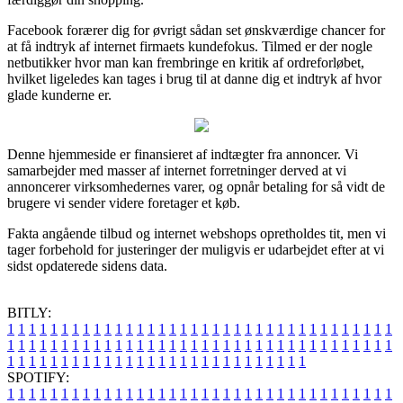
Facebook forærer dig for øvrigt sådan set ønskværdige chancer for
at få indtryk af internet firmaets kundefokus. Tilmed er der nogle
netbutikker hvor man kan frembringe en kritik af ordreforløbet,
hvilket ligeledes kan tages i brug til at danne dig et indtryk af hvor
glade kunderne er.
Denne hjemmeside er finansieret af indtægter fra annoncer. Vi
samarbejder med masser af internet forretninger derved at vi
annoncerer virksomhedernes varer, og opnår betaling for så vidt de
brugere vi sender videre foretager et køb.
Fakta angående tilbud og internet webshops opretholdes tit, men vi
tager forbehold for justeringer der muligvis er udarbejdet efter at vi
sidst opdaterede sidens data.
BITLY:
1
1
1
1
1
1
1
1
1
1
1
1
1
1
1
1
1
1
1
1
1
1
1
1
1
1
1
1
1
1
1
1
1
1
1
1
1
1
1
1
1
1
1
1
1
1
1
1
1
1
1
1
1
1
1
1
1
1
1
1
1
1
1
1
1
1
1
1
1
1
1
1
1
1
1
1
1
1
1
1
1
1
1
1
1
1
1
1
1
1
1
1
1
1
1
1
1
1
1
1
SPOTIFY:
1
1
1
1
1
1
1
1
1
1
1
1
1
1
1
1
1
1
1
1
1
1
1
1
1
1
1
1
1
1
1
1
1
1
1
1