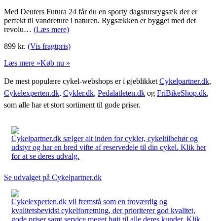
Med Deuters Futura 24 får du en sporty dagstursrygsæk der er
perfekt til vandreture i naturen. Rygsækken er bygget med det
revolu…
(Læs mere)
899
kr.
(Vis fragtpris)
Læs mere »
Køb nu »
De mest populære cykel-webshops er i øjeblikket
Cykelpartner.dk
,
Cykelexperten.dk
,
Cykler.dk
,
Pedalatleten.dk
og
FriBikeShop.dk
,
som alle har et stort sortiment til gode priser.
Cykelpartner.dk sælger alt inden for cykler, cykeltilbehør og
udstyr og har en bred vifte af reservedele til din cykel. Klik her
for at se deres udvalg.
Se udvalget på Cykelpartner.dk
Cykelexperten.dk vil fremstå som en troværdig og
kvalitetsbevidst cykelforretning, der prioriterer god kvalitet,
gode priser samt service meget højt til alle deres kunder. Klik