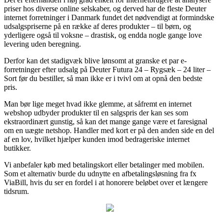
priser hos diverse online selskaber, og derved har de fleste Deuter
internet forretninger i Danmark fundet det nødvendigt at formindske
udsalgspriserne på en række af deres produkter – til børn, og
yderligere også til voksne – drastisk, og endda nogle gange love
levering uden beregning.
Derfor kan det stadigvæk blive lønsomt at granske et par e-
forretninger efter udsalg på Deuter Futura 24 – Rygsæk – 24 liter –
Sort før du bestiller, så man ikke er i tvivl om at opnå den bedste
pris.
Man bør lige meget hvad ikke glemme, at såfremt en internet
webshop udbyder produkter til en salgspris der kan ses som
ekstraordinært gunstig, så kan det mange gange være et faresignal
om en uægte netshop. Handler med kort er på den anden side en del
af en lov, hvilket hjælper kunden imod bedrageriske internet
butikker.
Vi anbefaler køb med betalingskort eller betalinger med mobilen.
Som et alternativ burde du udnytte en afbetalingsløsning fra fx
ViaBill, hvis du ser en fordel i at honorere beløbet over et længere
tidsrum.