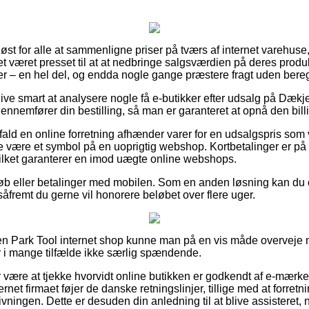
sløst for alle at sammenligne priser på tværs af internet varehus
et været presset til at at nedbringe salgsværdien på deres produkt
er – en hel del, og endda nogle gange præstere fragt uden bere
blive smart at analysere nogle få e-butikker efter udsalg på Dæk
nnemfører din bestilling, så man er garanteret at opnå den billi
fald en online forretning afhænder varer for en udsalgspris som v
te være et symbol på en uoprigtig webshop. Kortbetalinger er p
ilket garanterer en imod uægte online webshops.
tkøb eller betalinger med mobilen. Som en anden løsning kan du 
 såfremt du gerne vil honorere beløbet over flere uger.
n Park Tool internet shop kunne man på en vis måde overveje 
r i mange tilfælde ikke særlig spændende.
r være at tjekke hvorvidt online butikken er godkendt af e-mærke
ernet firmaet føjer de danske retningslinjer, tillige med at forre
vgivningen. Dette er desuden din anledning til at blive assisteret,