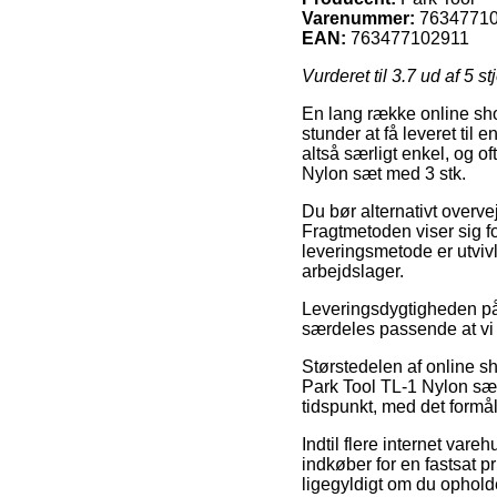
Varenummer:
7634771
EAN:
763477102911
Vurderet til
3.7
ud af 5 st
En lang række online sho
stunder at få leveret til
altså særligt enkel, og o
Nylon sæt med 3 stk.
Du bør alternativt overveje
Fragtmetoden viser sig f
leveringsmetode er utviv
arbejdslager.
Leveringsdygtigheden på D
særdeles passende at vi 
Størstedelen af online 
Park Tool TL-1 Nylon sæt
tidspunkt, med det formål
Indtil flere internet var
indkøber for en fastsat p
ligegyldigt om du opholde