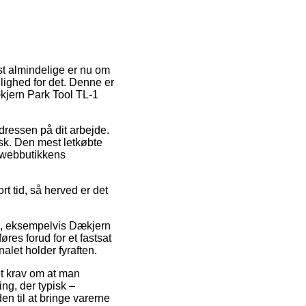
st almindelige er nu om
lighed for det. Denne er
ækjern Park Tool TL-1
 adressen på dit arbejde.
sk. Den mest letkøbte
å webbutikkens
t tid, så herved er det
e, eksempelvis Dækjern
es forud for et fastsat
alet holder fyraften.
det krav om at man
ing, der typisk –
en til at bringe varerne