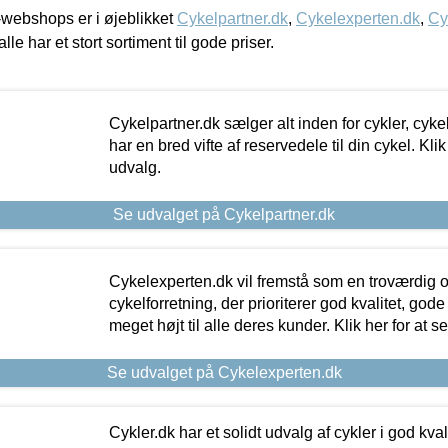
webshops er i øjeblikket
Cykelpartner.dk
,
Cykelexperten.dk
,
Cy
alle har et stort sortiment til gode priser.
Cykelpartner.dk sælger alt inden for cykler, cyke
har en bred vifte af reservedele til din cykel. Klik
udvalg.
Se udvalget på Cykelpartner.dk
Cykelexperten.dk vil fremstå som en troværdig o
cykelforretning, der prioriterer god kvalitet, god
meget højt til alle deres kunder. Klik her for at s
Se udvalget på Cykelexperten.dk
Cykler.dk har et solidt udvalg af cykler i god kvalit