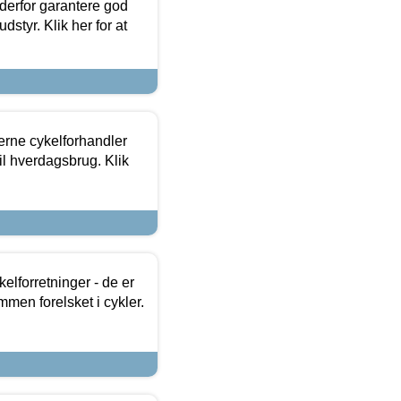
 derfor garantere god
dstyr. Klik her for at
erne cykelforhandler
til hverdagsbrug. Klik
lforretninger - de er
mmen forelsket i cykler.