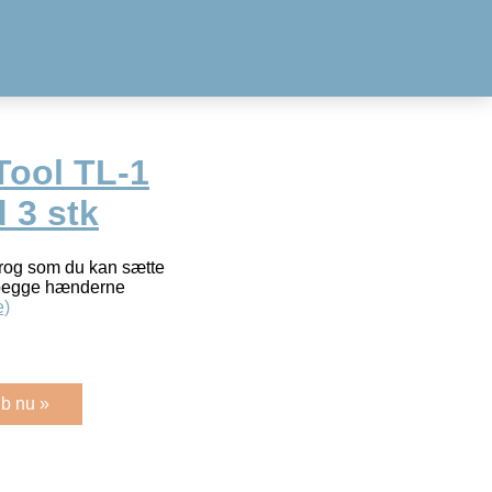
Tool TL-1
 3 stk
krog som du kan sætte
r begge hænderne
e)
b nu »