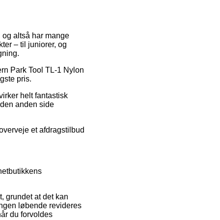
e, og altså har mange
er – til juniorer, og
gning.
jern Park Tool TL-1 Nylon
gste pris.
irker helt fantastisk
å den anden side
overveje et afdragstilbud
netbutikkens
t, grundet at det kan
tningen løbende revideres
 når du forvoldes