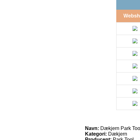
Websh
Navn:
Dækjern Park Tool
Kategori:
Dækjern
Producent:
Park Tool