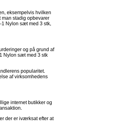
dlen, eksempelvis hvilken
t man stadig opbevarer
L-1 Nylon sæt med 3 stk,
vurderinger og på grund af
L-1 Nylon sæt med 3 stk
andlerens popularitet.
else af virksomhedens
lige internet butikker og
ransaktion.
r der er iværksat efter at