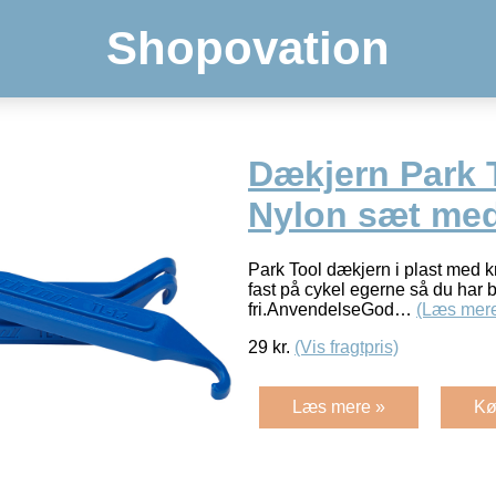
Shopovation
Dækjern Park 
Nylon sæt med
Park Tool dækjern i plast med 
fast på cykel egerne så du ha
fri.AnvendelseGod…
(Læs mer
29
kr.
(Vis fragtpris)
Læs mere »
Kø