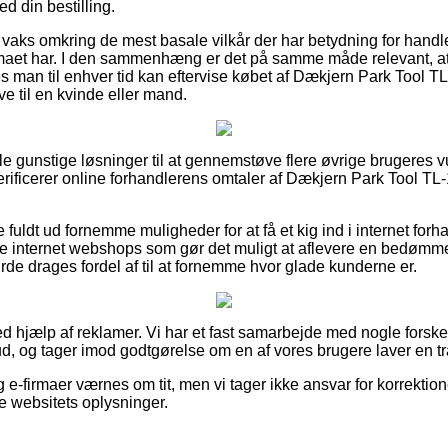
d din bestilling.
u er vaks omkring de mest basale vilkår der har betydning for han
irmaet har. I den sammenhæng er det på samme måde relevant, a
es man til enhver tid kan eftervise købet af Dækjern Park Tool T
 til en kvinde eller mand.
ogle gunstige løsninger til at gennemstøve flere øvrige brugeres 
 verificerer online forhandlerens omtaler af Dækjern Park Tool T
 fuldt ud fornemme muligheder for at få et kig ind i internet forh
e internet webshops som gør det muligt at aflevere en bedømm
de drages fordel af til at fornemme hvor glade kunderne er.
ed hjælp af reklamer. Vi har et fast samarbejde med nogle forskel
ud, og tager imod godtgørelse om en af vores brugere laver en t
e-firmaer værnes om tit, men vi tager ikke ansvar for korrektione
e websitets oplysninger.