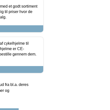
 med et godt sortiment
g til priser hvor de
alg.
f cykelhjelme til
lhjelme er CE-
 bestille gennem dem.
 fra bl.a. deres
mer og