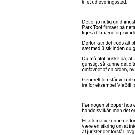
til et udleveringssted.
Det er jo rigtig gnidning
Park Tool firmaer på nett
ligeså til mænd og kvind
Derfor kan det trods alt 
sæt med 3 stk inden du ge
Du må blot huske på, at i
gunstig, så kunne det of
omfavnet af en orden, hv
Generelt foreslår vi kor
fra for eksempel ViaBill,
Før nogen shopper hos e
handelsvilkår, men det e
Et alternativ kunne derfo
være en sikring om at int
af jurister der forstår lo