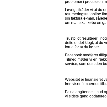
problemer i processen me
I øvrigt tilråder vi at d
returneringsret online f
sin faktura e-mail, såled
om man skal købe en gave
Trustpilot resulterer i n
dette er det klogt, at du
forud for at du køber.
Facebook medfører tillige
Tilmed møder vi en rækk
service, som desuden bur
Websitet er finansieret v
fremviser firmaernes tilb
Fakta angående tilbud og 
vi sidste gang opdatered