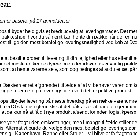
02911
jerner baseret på
17
anmeldelser
ps tilbyder heldigvis et bredt udvalg af leveringsmåder. Det me
 en pakkeshop, hvor du så nemt kan hente din pakke når der er mu
ftest tillige den mest betalelige leveringsmulighed ved køb af D
 at bestille ordren til levering til din lejlighed eller hus eller til
or det meste en kende dyrere, men derudover usædvanlig prakti
lsomt at hente varerne selv, som dog betinges af at du er tæt p
ækjern er ret afgørende i tilfælde af at vi behøver varen om kor
kigger nærmere på leveringstiden ved det respektive produkt.
shops tilbyder levering på næste hverdag på en række varenumr
 med 3 stk, men glem ikke at det påkræver at handlen gemmenfør
 at de kan nå at få dit nye produkt afsendt forinden logistikperson
ehuse yder fragt uden omkostninger, men i mange tilfælde stiller 
ris. Alternativt burde du vælge den mest betalelige leveringsløsn
r sig i København, Rønne eller Struer – vil blive at få fragtmand