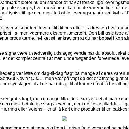
Danmark tildeler nu om stunder et hav af forskellige leveringsme
age pakkeshops, hvor du så nemt kan hente varerne lige når det
samt typisk tillige den mest letkøbte leveringsmanér ved køb af 
E.
ver at få ordren leveret til dit hus eller til adressen hvor du a
e prisbillig, men ydermere ekstremt smertefri. Den billigste type af
nte produkterne, hvilket stiller krav om at du har bopæl i kort af
se sig at være usædvanlig udslagsgivende når du absolut skal 
l er det komplet centralt at man undersøger den forventede lever
heder giver løfte om dag-til-dag fragt på mange af deres vare
 SortGul Kevlar C80E, men vær på vagt da det er afhængig af at 
hensynstagen til at de har udsigt til at kunne nå at få bestillinge
sikrer gratis fragt, men i mange tilfælde afkræver det at man købe
e den mest betalelige slags levering, der i de fleste tilfælde – l
Hjørring eller Vojens – er at få kørt dine produkter til en pakkes
 internetbrugere at søge sig frem til priser fra diverse online sels