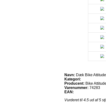
Navn:
Dæk Bike Attitude
Kategori:
Producent:
Bike Attitud
Varenummer:
74283
EAN:
Vurderet til
4.5
ud af 5 st