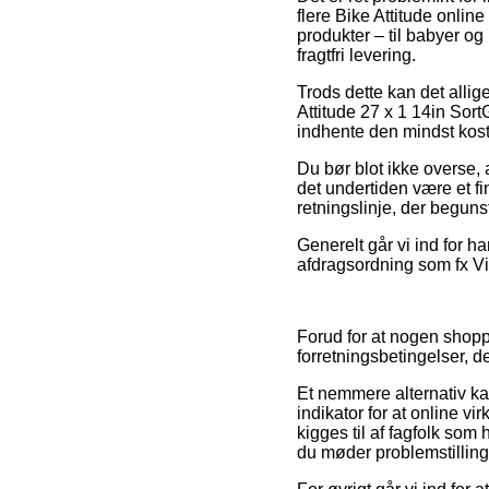
flere Bike Attitude onli
produkter – til babyer o
fragtfri levering.
Trods dette kan det allig
Attitude 27 x 1 14in Sort
indhente den mindst koste
Du bør blot ikke overse, a
det undertiden være et fi
retningslinje, der beguns
Generelt går vi ind for 
afdragsordning som fx ViaB
Forud for at nogen shopp
forretningsbetingelser, d
Et nemmere alternativ ka
indikator for at online vi
kigges til af fagfolk som 
du møder problemstilling