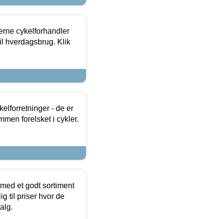
erne cykelforhandler
til hverdagsbrug. Klik
lforretninger - de er
mmen forelsket i cykler.
 med et godt sortiment
g til priser hvor de
alg.