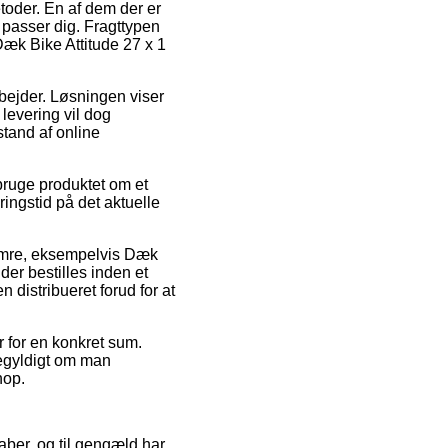
toder. En af dem der er
 passer dig. Fragttypen
Dæk Bike Attitude 27 x 1
rbejder. Løsningen viser
 levering vil dog
stand af online
bruge produktet om et
ingstid på det aktuelle
numre, eksempelvis Dæk
der bestilles inden et
n distribueret forud for at
r for en konkret sum.
igegyldigt om man
hop.
kaber, og til gengæld har