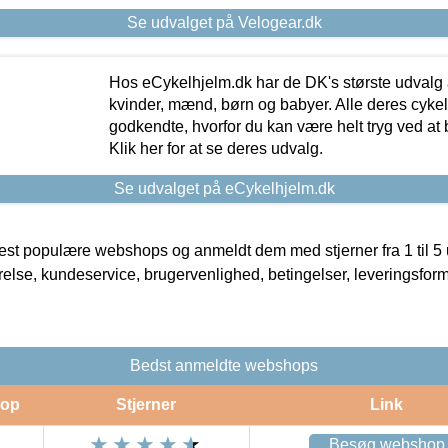
Se udvalget på Velogear.dk
Hos eCykelhjelm.dk har de DK's største udvalg a
kvinder, mænd, børn og babyer. Alle deres cyke
godkendte, hvorfor du kan være helt tryg ved at
Klik her for at se deres udvalg.
Se udvalget på eCykelhjelm.dk
t populære webshops og anmeldt dem med stjerner fra 1 til 5 ud
rrelse, kundeservice, brugervenlighed, betingelser, leveringsfor
Bedst anmeldte webshops
op
Stjerner
Link
Besøg webshop