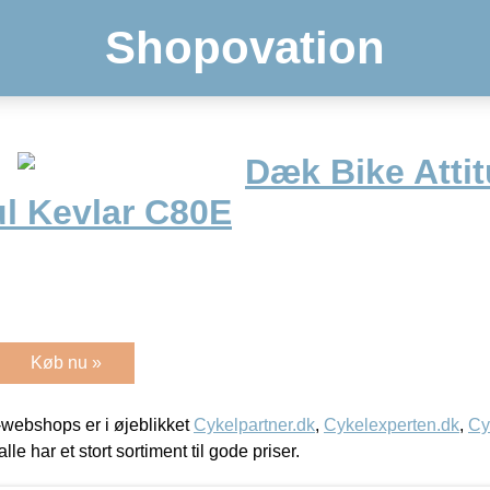
Shopovation
Dæk Bike Attit
ul Kevlar C80E
Køb nu »
webshops er i øjeblikket
Cykelpartner.dk
,
Cykelexperten.dk
,
Cy
alle har et stort sortiment til gode priser.