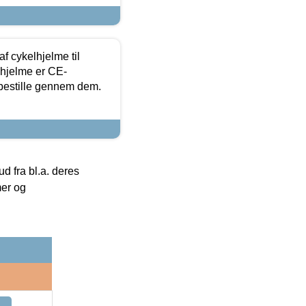
f cykelhjelme til
lhjelme er CE-
 bestille gennem dem.
 fra bl.a. deres
mer og