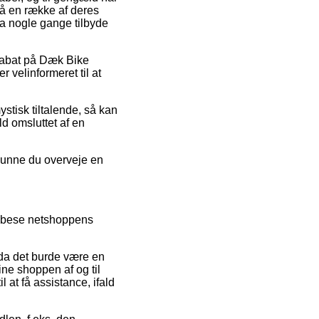
på en række af deres
da nogle gange tilbyde
r rabat på Dæk Bike
 velinformeret til at
ystisk tiltalende, så kan
d omsluttet af en
 kunne du overveje en
id bese netshoppens
 da det burde være en
line shoppen af og til
 at få assistance, ifald