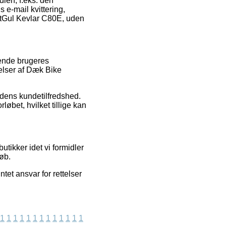
dlen, f.eks. den
s e-mail kvittering,
rtGul Kevlar C80E, uden
rende brugeres
elser af Dæk Bike
edens kundetilfredshed.
øbet, hvilket tillige kan
tikker idet vi formidler
øb.
et ansvar for rettelser
1
1
1
1
1
1
1
1
1
1
1
1
1