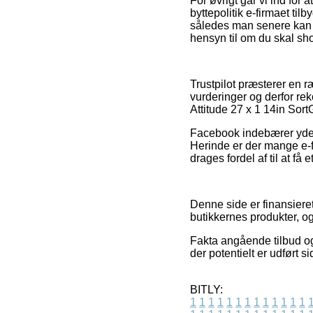
For øvrigt går vi ind for
byttepolitik e-firmaet ti
således man senere kan d
hensyn til om du skal sho
Trustpilot præsterer en 
vurderinger og derfor r
Attitude 27 x 1 14in Sort
Facebook indebærer yderm
Herinde er der mange e-fo
drages fordel af til at få
Denne side er finansiere
butikkernes produkter, o
Fakta angående tilbud og
der potentielt er udført 
BITLY:
1
1
1
1
1
1
1
1
1
1
1
1
1