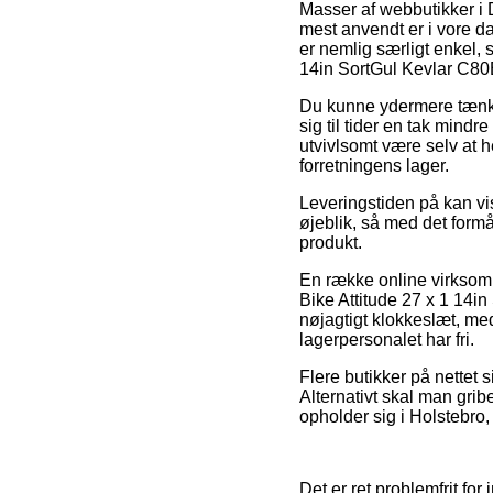
Masser af webbutikker i 
mest anvendt er i vore d
er nemlig særligt enkel, 
14in SortGul Kevlar C80
Du kunne ydermere tænke o
sig til tider en tak mindr
utvivlsomt være selv at he
forretningens lager.
Leveringstiden på kan vi
øjeblik, så med det formå
produkt.
En række online virksom
Bike Attitude 27 x 1 14in
nøjagtigt klokkeslæt, med 
lagerpersonalet har fri.
Flere butikker på nettet 
Alternativt skal man grib
opholder sig i Holstebro, 
Det er ret problemfrit for