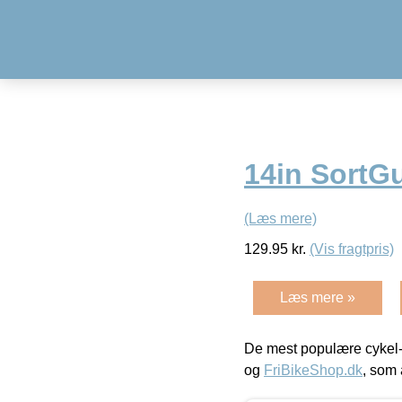
14in SortG
(Læs mere)
129.95
kr.
(Vis fragtpris)
Læs mere »
De mest populære cykel-
og
FriBikeShop.dk
, som 