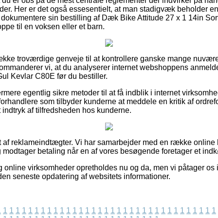
 at du er obs på de mest centrale reglementer der indvirker på han
lbyder. Her er det også essesentielt, at man stadigvæk beholder en
okumentere sin bestilling af Dæk Bike Attitude 27 x 1 14in So
ppe til en voksen eller et barn.
række troværdige genveje til at kontrollere ganske mange nuvæ
ekommanderer vi, at du analyserer internet webshoppens anmeld
Gul Kevlar C80E før du bestiller.
ere egentlig sikre metoder til at få indblik i internet virksomh
rhandlere som tilbyder kunderne at meddele en kritik af ordreforl
 et indtryk af tilfredsheden hos kunderne.
t af reklameindtægter. Vi har samarbejder med en række online bu
g modtager betaling når en af vores besøgende foretager et indk
 online virksomheder opretholdes nu og da, men vi påtager os int
siden seneste opdatering af websitets informationer.
1
1
1
1
1
1
1
1
1
1
1
1
1
1
1
1
1
1
1
1
1
1
1
1
1
1
1
1
1
1
1
1
1
1
1