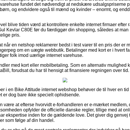
ne varehuse fundet det nødvendigt at nedskære udsalgspriserne 
g børn, og endvidere også til mænd og kvinder – enormt, og end
evel blive tiden værd at kontrollere enkelte internet firmaer efte
Gul Kevlar C80E før du færdiggør din shopping, således at man er
lige pris.
t når en netshop reklamerer bedst i test varer til en pris der er m
ngerpeg om en uægte webbutik. Betalinger med kort er i hvert fal
tiger folk imod uærlige internet varehuse.
handler med kort eller mobilbetaling. Som en alternativ mulighed
ill, forudsat du har til hensigt at finansiere regningen over tid.
er i en Bike Attitude internet webshop behøver de til hver en t
et er dog bare ikke specielt ophidsende.
n være at efterse hvorvidt e-forhandleren er e-mærket medlem,
rksomheden opfylder de officielle danske regler, tillige med at on
har ekspertise inden for de gældende love. Det giver dig genvej til
er som følge af din handel.