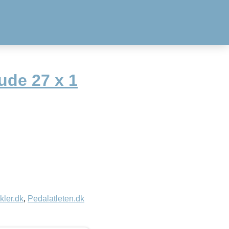
ude 27 x 1
kler.dk
,
Pedalatleten.dk