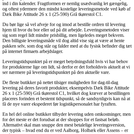
ind i din kalender. Fragtformen er nemlig usædvanlig let gængelig,
og oftest ydermere den mindst kostelige leveringsmetode ved køb af
Dæk Bike Attitude 26 x 1 (25-590) Grå tkørestol C1.
Du bør lige så vel afveje for og imod at bestille ordren til levering
hjem til hvor du bor eller ud på dit arbejde. Leveringsmetoden viser
sig som regel lidt mindre prisbillig, men ligeledes meget bekvem.
Den billigste leveringsmåde vil dog altid vise sig at være at hente
pakken selv, som dog står og falder med at du fysisk befinder dig tæt
på internet firmaets arbejdslager.
Leveringstidspunktet på er meget betydningsfuld hvis vi har behov
for produkterne lige om lidt, så derfor er det forholdsvis aktuelt at vi
ser nærmere på leveringstidspunktet på den aktuelle vare.
De fleste butikker på nettet tilsiger muligheden for dag-til-dag
levering på deres favorit produkter, eksempelvis Dæk Bike Attitude
26 x 1 (25-590) Grå tkørestol C1, hvilket dog kræver at bestillingen
placeres forinden et bestemt tidspunkt, så de sandsynligvis kan nå at
få de nye varer ekspederet før logistikpersonalet har fyraften.
En hel del online butikker tilbyder levering uden omkostninger, men
for det meste er det forudsat at der shoppes for et fastsat beløb.
Alternativt skal man snuppe den mest betalelige leveringsversion,
der typisk – hvad end du er ved Aalborg, Holbæk eller Assens – er