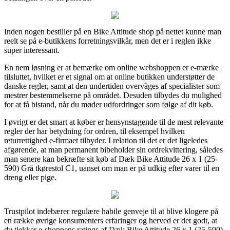
Inden nogen bestiller på en Bike Attitude shop på nettet kunne man
reelt se på e-butikkens forretningsvilkår, men det er i reglen ikke
super interessant.
En nem løsning er at bemærke om online webshoppen er e-mærke
tilsluttet, hvilket er et signal om at online butikken understøtter de
danske regler, samt at den undertiden overvåges af specialister som
mestrer bestemmelserne på området. Desuden tilbydes du mulighed
for at få bistand, når du møder udfordringer som følge af dit køb.
I øvrigt er det smart at køber er hensynstagende til de mest relevante
regler der har betydning for ordren, til eksempel hvilken
returrettighed e-firmaet tilbyder. I relation til det er det ligeledes
afgørende, at man permanent bibeholder sin ordrekvittering, således
man senere kan bekræfte sit køb af Dæk Bike Attitude 26 x 1 (25-
590) Grå tkørestol C1, uanset om man er på udkig efter varer til en
dreng eller pige.
Trustpilot indebærer regulære habile genveje til at blive klogere på
en række øvrige konsumenters erfaringer og herved er det godt, at
du tjekker e-shoppens ratings af Dæk Bike Attitude 26 x 1 (25-590)