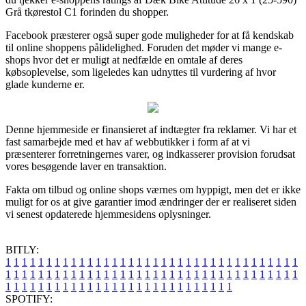
Grå tkørestol C1 forinden du shopper.
Facebook præsterer også super gode muligheder for at få kendskab
til online shoppens pålidelighed. Foruden det møder vi mange e-
shops hvor det er muligt at nedfælde en omtale af deres
købsoplevelse, som ligeledes kan udnyttes til vurdering af hvor
glade kunderne er.
Denne hjemmeside er finansieret af indtægter fra reklamer. Vi har et
fast samarbejde med et hav af webbutikker i form af at vi
præsenterer forretningernes varer, og indkasserer provision forudsat
vores besøgende laver en transaktion.
Fakta om tilbud og online shops værnes om hyppigt, men det er ikke
muligt for os at give garantier imod ændringer der er realiseret siden
vi senest opdaterede hjemmesidens oplysninger.
BITLY:
1
1
1
1
1
1
1
1
1
1
1
1
1
1
1
1
1
1
1
1
1
1
1
1
1
1
1
1
1
1
1
1
1
1
1
1
1
1
1
1
1
1
1
1
1
1
1
1
1
1
1
1
1
1
1
1
1
1
1
1
1
1
1
1
1
1
1
1
1
1
1
1
1
1
1
1
1
1
1
1
1
1
1
1
1
1
1
1
1
1
1
1
1
1
1
1
1
1
1
1
SPOTIFY: