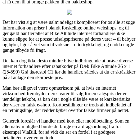
at få dem til at bringe pakken til en pakkeshop.
Det har vist sig at være ualmindeligt ukompliceret for os alle at søge
information om priser i blandt forskellige online webshops, og til
gengæld har flertallet af Bike Attitude internet forhandlere ikke
kunne slippe for at presse udsalgspriserne på deres varer – til babyer
og børn, lige så vel som til voksne – eftertrykkeligt, og endda nogle
gange tilbyde fri fragt.
Det kan dog ikke desto mindre blive indbringende at prøve diverse
internet forhandlere efter rabatkoder på Dæk Bike Attitude 26 x 1
(25-590) Grå tkørestol C1 før du handler, således at du er skråsikker
på at antage den skarpeste pris.
Man bør alligevel være opmærksom på, at hvis en internet
virksomhed frembyder deres varer til salg for en salgspris der er
uendeligt letkøbt, så kan det i nogle tilfælde være et karakteristika
der viser en falsk e-shop. Kortbestillinger er trods alt indbefattet af
en retningslinje, der redder køber overfor falske firmaer på nettet.
Generelt foreslår vi handler med kort eller mobilbetaling. Som en
alternativ mulighed burde du bruge en afdragsordning fra for
eksempel ViaBill, for så vidt du ser en fordel i at godtgøre
betalingen over en periode.