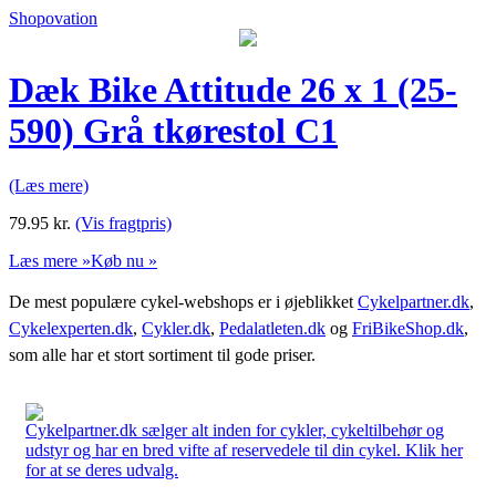
Shopovation
Dæk Bike Attitude 26 x 1 (25-
590) Grå tkørestol C1
(Læs mere)
79.95
kr.
(Vis fragtpris)
Læs mere »
Køb nu »
De mest populære cykel-webshops er i øjeblikket
Cykelpartner.dk
,
Cykelexperten.dk
,
Cykler.dk
,
Pedalatleten.dk
og
FriBikeShop.dk
,
som alle har et stort sortiment til gode priser.
Cykelpartner.dk sælger alt inden for cykler, cykeltilbehør og
udstyr og har en bred vifte af reservedele til din cykel. Klik her
for at se deres udvalg.