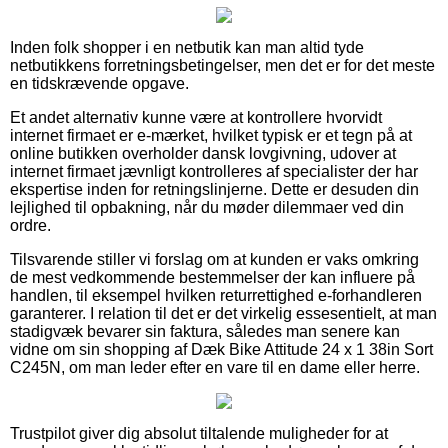
Inden folk shopper i en netbutik kan man altid tyde
netbutikkens forretningsbetingelser, men det er for det meste
en tidskrævende opgave.
Et andet alternativ kunne være at kontrollere hvorvidt
internet firmaet er e-mærket, hvilket typisk er et tegn på at
online butikken overholder dansk lovgivning, udover at
internet firmaet jævnligt kontrolleres af specialister der har
ekspertise inden for retningslinjerne. Dette er desuden din
lejlighed til opbakning, når du møder dilemmaer ved din
ordre.
Tilsvarende stiller vi forslag om at kunden er vaks omkring
de mest vedkommende bestemmelser der kan influere på
handlen, til eksempel hvilken returrettighed e-forhandleren
garanterer. I relation til det er det virkelig essesentielt, at man
stadigvæk bevarer sin faktura, således man senere kan
vidne om sin shopping af Dæk Bike Attitude 24 x 1 38in Sort
C245N, om man leder efter en vare til en dame eller herre.
Trustpilot giver dig absolut tiltalende muligheder for at