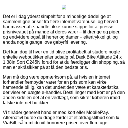
Det er i dag yderst simpelt for almindelige dødelige at
sammenligne priser fra flere internet varehuse, og herved
har masser af e-handler ikke kunne slippe for at presse
prisniveauet på mange af deres varer – til drenge og piger,
og endvidere også til herrer og damer – eftertrykkeligt, og
endda nogle gange love gebyrfri levering.
Det kan dog til hver en tid blive profitabelt at studere nogle
enkelte webbutikker efter udsalg på Dæk Bike Attitude 24 x
1 38in Sort C245N forud for at du færdiggør din shopping, så
man er skråsikker på at få den bedste pris.
Man må dog være opmærksom på, at hvis en internet
forhandler frembyder varer for en pris som kan virke
hamrende billig, kan det undertiden være et karakteristika
der viser en uægte e-handler. Bestillinger med kort er på den
anden side en del af en vedtægt, som sikrer køberen imod
falske internet butikker.
Vi tilråder generelt handler med kort eller MobilePay.
Alternativt burde du drage fordel af et afdragstilbud som fx
ViaBill, såfremt du vil honorere prisen over flere uger.