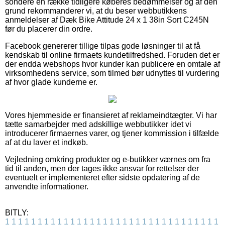
sondere en række tidligere køberes bedømmelser og af den
grund rekommanderer vi, at du beser webbutikkens
anmeldelser af Dæk Bike Attitude 24 x 1 38in Sort C245N
før du placerer din ordre.
Facebook genererer tillige tilpas gode løsninger til at få
kendskab til online firmaets kundetilfredshed. Foruden det er
der endda webshops hvor kunder kan publicere en omtale af
virksomhedens service, som tilmed bør udnyttes til vurdering
af hvor glade kunderne er.
Vores hjemmeside er finansieret af reklameindtægter. Vi har
tætte samarbejder med adskillige webbutikker idet vi
introducerer firmaernes varer, og tjener kommission i tilfælde
af at du laver et indkøb.
Vejledning omkring produkter og e-butikker værnes om fra
tid til anden, men der tages ikke ansvar for rettelser der
eventuelt er implementeret efter sidste opdatering af de
anvendte informationer.
BITLY:
1
1
1
1
1
1
1
1
1
1
1
1
1
1
1
1
1
1
1
1
1
1
1
1
1
1
1
1
1
1
1
1
1