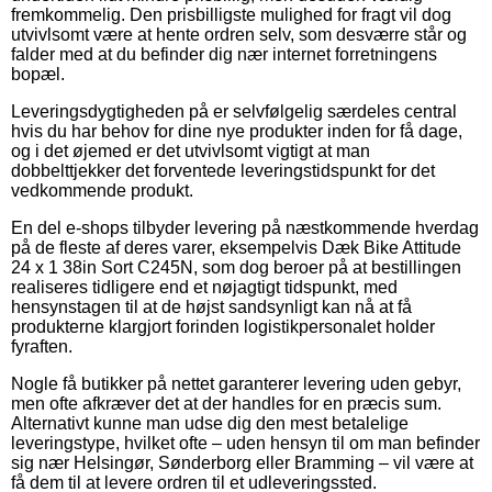
fremkommelig. Den prisbilligste mulighed for fragt vil dog
utvivlsomt være at hente ordren selv, som desværre står og
falder med at du befinder dig nær internet forretningens
bopæl.
Leveringsdygtigheden på er selvfølgelig særdeles central
hvis du har behov for dine nye produkter inden for få dage,
og i det øjemed er det utvivlsomt vigtigt at man
dobbelttjekker det forventede leveringstidspunkt for det
vedkommende produkt.
En del e-shops tilbyder levering på næstkommende hverdag
på de fleste af deres varer, eksempelvis Dæk Bike Attitude
24 x 1 38in Sort C245N, som dog beroer på at bestillingen
realiseres tidligere end et nøjagtigt tidspunkt, med
hensynstagen til at de højst sandsynligt kan nå at få
produkterne klargjort forinden logistikpersonalet holder
fyraften.
Nogle få butikker på nettet garanterer levering uden gebyr,
men ofte afkræver det at der handles for en præcis sum.
Alternativt kunne man udse dig den mest betalelige
leveringstype, hvilket ofte – uden hensyn til om man befinder
sig nær Helsingør, Sønderborg eller Bramming – vil være at
få dem til at levere ordren til et udleveringssted.