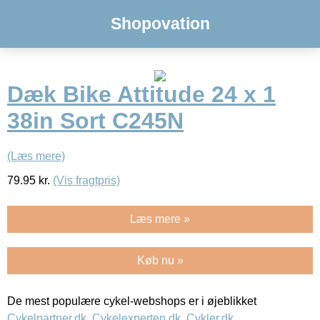
Shopovation
Dæk Bike Attitude 24 x 1
38in Sort C245N
(Læs mere)
79.95
kr.
(Vis fragtpris)
Læs mere »
Køb nu »
De mest populære cykel-webshops er i øjeblikket
Cykelpartner.dk
,
Cykelexperten.dk
,
Cykler.dk
,