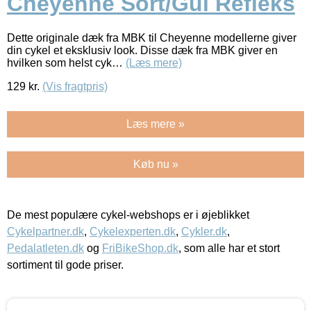
Cheyenne Sort/Gul Refleks
Dette originale dæk fra MBK til Cheyenne modellerne giver
din cykel et eksklusiv look. Disse dæk fra MBK giver en
hvilken som helst cyk…
(Læs mere)
129
kr.
(Vis fragtpris)
Læs mere »
Køb nu »
De mest populære cykel-webshops er i øjeblikket
Cykelpartner.dk
,
Cykelexperten.dk
,
Cykler.dk
,
Pedalatleten.dk
og
FriBikeShop.dk
, som alle har et stort
sortiment til gode priser.