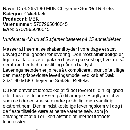
Navn:
Dæk 26×1,90 MBK Cheyenne Sort/Gul Refleks
Kategori:
Cykeldæk
Producent:
MBK
Varenummer:
5707965040045
EAN:
5707965040045
Vurderet til
4.8
ud af 5 stjerner baseret på
15
anmeldelser
Masser af internet selskaber tilbyder i vore dage et stort
udvalg af muligheder for levering. Den mest almindelige er
lige nu at få afleveret pakken hos en pakkeshop, hvor du så
nemt kan hente din bestilling når du har lyst.
Leveringsmetoden er jo ret så ukompliceret, samt ofte tillige
den mest prisbevidste leveringsmodel ved køb af Dæk
26×1,90 MBK Cheyenne Sort/Gul Refleks.
Du kan omvendt foretrække at få det leveret til din lejlighed
eller hus eller til adressen på dit arbejde. Fragttypen bliver
somme tider en anelse mindre prisbillig, men samtidig
ekstremt nem. Den mindst kostelige leveringsform vil dog i
de fleste tilfælde være at hente varerne selv, som jo
afhænger af at du er i kort afstand af internet firmaets
tilholdssted.