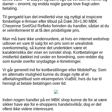
damer – enormt, og endda nogle gange love fragt uden
betaling.
Til gengæld kan det imidlertid vise sig nyttigt at inspicere
forskellige e-firmaer efter tilbud på Dæk 26×1,90 MBK
Cheyenne Sort/Gul Refleks forinden du handler, sådan at du
er velinformeret til at få den prisbilligste pris.
Man må bare ikke undervurdere, at hvis en internet webshop
udlover en vare til salg for en pris som er urealistisk
overkommelig, så kunne det undertiden være et
karakteristika der viser en svindel shop. Kortbetalinger er
imidlertid dækket ind under en forordning, som redder dig
som kunde overfor snydagtige e-forretninger.
Vi går generelt ind for kortbestillinger eller MobilePay. Som
en alternativ mulighed kunne du drage nytte af et
afbetalingstilbud som eksempelvis ViaBill, hvis du har til
hensigt at betale betalingen over tid.
Inden nogen handler på en MBK shop kunne de for at være
sikker have øje for e-shoppens handelsvilkår, dog er det
oftest ikke videre interessant.