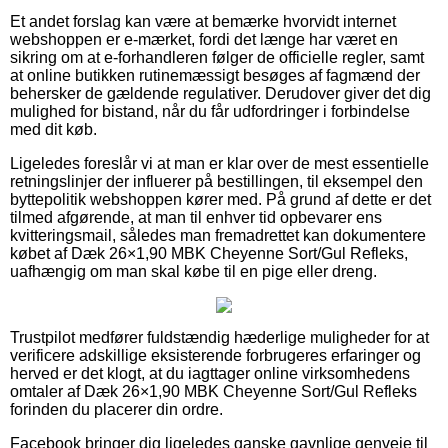
Et andet forslag kan være at bemærke hvorvidt internet
webshoppen er e-mærket, fordi det længe har været en
sikring om at e-forhandleren følger de officielle regler, samt
at online butikken rutinemæssigt besøges af fagmænd der
behersker de gældende regulativer. Derudover giver det dig
mulighed for bistand, når du får udfordringer i forbindelse
med dit køb.
Ligeledes foreslår vi at man er klar over de mest essentielle
retningslinjer der influerer på bestillingen, til eksempel den
byttepolitik webshoppen kører med. På grund af dette er det
tilmed afgørende, at man til enhver tid opbevarer ens
kvitteringsmail, således man fremadrettet kan dokumentere
købet af Dæk 26×1,90 MBK Cheyenne Sort/Gul Refleks,
uafhængig om man skal købe til en pige eller dreng.
Trustpilot medfører fuldstændig hæderlige muligheder for at
verificere adskillige eksisterende forbrugeres erfaringer og
herved er det klogt, at du iagttager online virksomhedens
omtaler af Dæk 26×1,90 MBK Cheyenne Sort/Gul Refleks
forinden du placerer din ordre.
Facebook bringer dig ligeledes ganske gavnlige genveje til