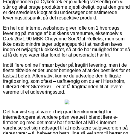
Fragtperioden på Cykeldæk er jo virkelig væsentlig om vi
står og skal bruge produkterne øjeblikkeligt, og af den grund
er det særdeles klogt at du undersøger det estimerede
leveringstidspunkt på det respektive produkt.
En hel del internet webshops giver løfte om 1 hverdags
levering på mange af butikkens varenumre, eksempelvis
Dæk 26×1,90 MBK Cheyenne Sort/Gul Refleks, men som
ikke desto mindre tager udgangspunkt i at handlen laves
inden et nøjagtigt klokkeslæt, så at de har mulighed for at nå
at få de nye varer klar forud for at personalet har fri.
Indtil flere online firmaer byder på fragtfri levering, men i de
fleste tilfælde er det under betingelse af at der bestilles for et
fastsat beløb. Alternativt kunne du udvælge den billigste
fragtløsning, som oftest – uafhængig om du er i Hørsholm,
Lillerød eller Skælskør – er at få fragtmanden til at levere
varerne til et udleveringssted.
Det har vist sig at være i høj grad fremkommeligt for
internetbrugere at vurdere prisniveauet i blandt flere e-
firmaer, og med det motiv har flertallet af MBK internet
varehuse set sig nødsaget til at nedskære salgsværdien på
deres varer – til babyer og børn, lige så vel som til herrer og