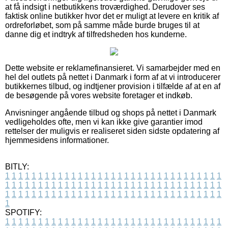
at få indsigt i netbutikkens troværdighed. Derudover ses
faktisk online butikker hvor det er muligt at levere en kritik af
ordreforløbet, som på samme måde burde bruges til at
danne dig et indtryk af tilfredsheden hos kunderne.
Dette website er reklamefinansieret. Vi samarbejder med en
hel del outlets på nettet i Danmark i form af at vi introducerer
butikkernes tilbud, og indtjener provision i tilfælde af at en af
de besøgende på vores website foretager et indkøb.
Anvisninger angående tilbud og shops på nettet i Danmark
vedligeholdes ofte, men vi kan ikke give garantier imod
rettelser der muligvis er realiseret siden sidste opdatering af
hjemmesidens informationer.
BITLY:
1
1
1
1
1
1
1
1
1
1
1
1
1
1
1
1
1
1
1
1
1
1
1
1
1
1
1
1
1
1
1
1
1
1
1
1
1
1
1
1
1
1
1
1
1
1
1
1
1
1
1
1
1
1
1
1
1
1
1
1
1
1
1
1
1
1
1
1
1
1
1
1
1
1
1
1
1
1
1
1
1
1
1
1
1
1
1
1
1
1
1
1
1
1
1
1
1
1
1
1
SPOTIFY:
1
1
1
1
1
1
1
1
1
1
1
1
1
1
1
1
1
1
1
1
1
1
1
1
1
1
1
1
1
1
1
1
1