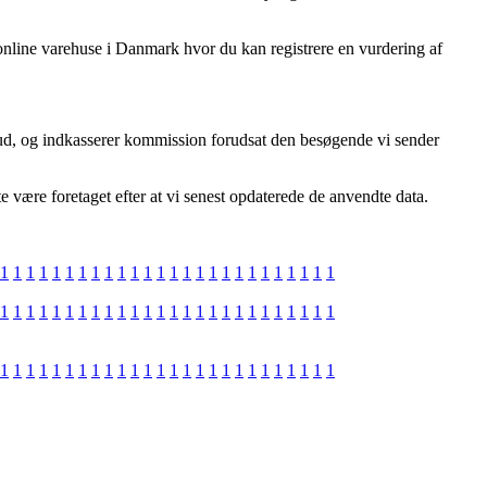
online varehuse i Danmark hvor du kan registrere en vurdering af
lbud, og indkasserer kommission forudsat den besøgende vi sender
e være foretaget efter at vi senest opdaterede de anvendte data.
1
1
1
1
1
1
1
1
1
1
1
1
1
1
1
1
1
1
1
1
1
1
1
1
1
1
1
1
1
1
1
1
1
1
1
1
1
1
1
1
1
1
1
1
1
1
1
1
1
1
1
1
1
1
1
1
1
1
1
1
1
1
1
1
1
1
1
1
1
1
1
1
1
1
1
1
1
1