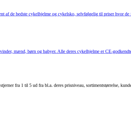
nt af de bedste cykelhjelme og cykelsko, selvfølgelig til priser hvor de 
kvinder, mænd, børn og babyer. Alle deres cykelhjelme er CE-godkendte
er fra 1 til 5 ud fra bl.a. deres prisniveau, sortimentstørrelse, kunde