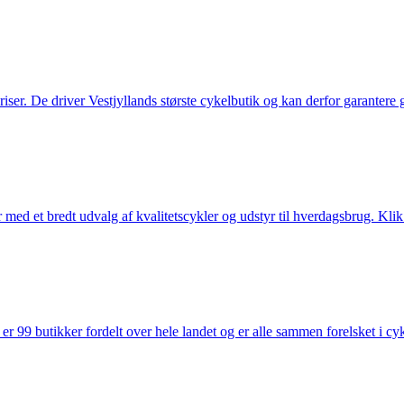
 priser. De driver Vestjyllands største cykelbutik og kan derfor garantere
med et bredt udvalg af kvalitetscykler og udstyr til hverdagsbrug. Klik 
 99 butikker fordelt over hele landet og er alle sammen forelsket i cykl