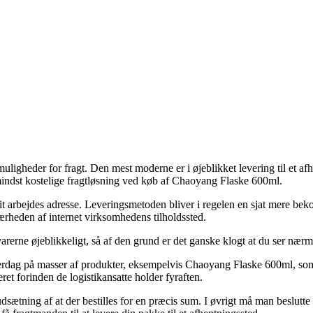
muligheder for fragt. Den mest moderne er i øjeblikket levering til et af
 mindst kostelige fragtløsning ved køb af Chaoyang Flaske 600ml.
dit arbejdes adresse. Leveringsmetoden bliver i regelen en sjat mere bek
nærheden af internet virksomhedens tilholdssted.
varerne øjeblikkeligt, så af den grund er det ganske klogt at du ser nær
 hverdag på masser af produkter, eksempelvis Chaoyang Flaske 600ml, som 
ret forinden de logistikansatte holder fyraften.
udsætning af at der bestilles for en præcis sum. I øvrigt må man beslutte