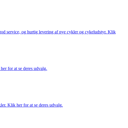
 god service, og hurtig levering af nye cykler og cykeludstyr. Klik
her for at se deres udvalg.
er. Klik her for at se deres udvalg.