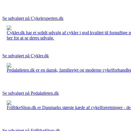
Se udvalget på Cykelexperten.dk
Cykler.dk har et solidt udvalg af cykler i god kvalitet til fornuftige
her for at se deres udvalg.
Se udvalget på Cykler.dk
Pedalatleten.dk er en dansk, familieejet og moderne cykelforhandler 
Se udvalget på Pedalatleten.dk
FriBikeShop.dk er Danmarks største kæde af cykelforretninger - de er
Se udvalget på FriBikeShop.dk