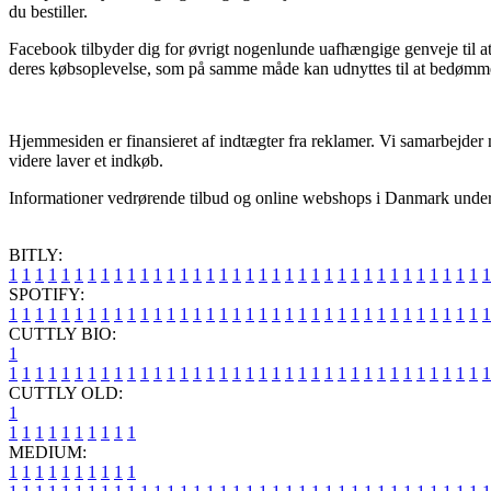
du bestiller.
Facebook tilbyder dig for øvrigt nogenlunde uafhængige genveje til a
deres købsoplevelse, som på samme måde kan udnyttes til at bedømme
Hjemmesiden er finansieret af indtægter fra reklamer. Vi samarbejder 
videre laver et indkøb.
Informationer vedrørende tilbud og online webshops i Danmark understøt
BITLY:
1
1
1
1
1
1
1
1
1
1
1
1
1
1
1
1
1
1
1
1
1
1
1
1
1
1
1
1
1
1
1
1
1
1
1
1
1
SPOTIFY:
1
1
1
1
1
1
1
1
1
1
1
1
1
1
1
1
1
1
1
1
1
1
1
1
1
1
1
1
1
1
1
1
1
1
1
1
1
CUTTLY BIO:
1
1
1
1
1
1
1
1
1
1
1
1
1
1
1
1
1
1
1
1
1
1
1
1
1
1
1
1
1
1
1
1
1
1
1
1
1
1
CUTTLY OLD:
1
1
1
1
1
1
1
1
1
1
1
MEDIUM:
1
1
1
1
1
1
1
1
1
1