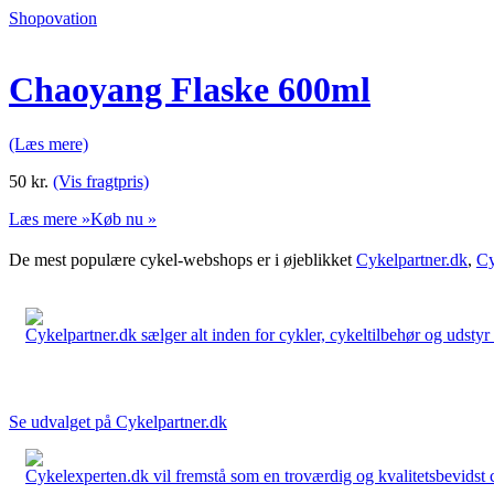
Shopovation
Chaoyang Flaske 600ml
(Læs mere)
50
kr.
(Vis fragtpris)
Læs mere »
Køb nu »
De mest populære cykel-webshops er i øjeblikket
Cykelpartner.dk
,
Cy
Cykelpartner.dk sælger alt inden for cykler, cykeltilbehør og udstyr o
Se udvalget på Cykelpartner.dk
Cykelexperten.dk vil fremstå som en troværdig og kvalitetsbevidst cyk