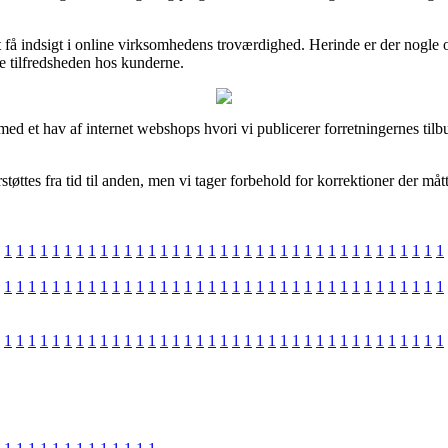
t få indsigt i online virksomhedens troværdighed. Herinde er der nogle 
 tilfredsheden hos kunderne.
med et hav af internet webshops hvori vi publicerer forretningernes ti
tes fra tid til anden, men vi tager forbehold for korrektioner der mått
1
1
1
1
1
1
1
1
1
1
1
1
1
1
1
1
1
1
1
1
1
1
1
1
1
1
1
1
1
1
1
1
1
1
1
1
1
1
1
1
1
1
1
1
1
1
1
1
1
1
1
1
1
1
1
1
1
1
1
1
1
1
1
1
1
1
1
1
1
1
1
1
1
1
1
1
1
1
1
1
1
1
1
1
1
1
1
1
1
1
1
1
1
1
1
1
1
1
1
1
1
1
1
1
1
1
1
1
1
1
1