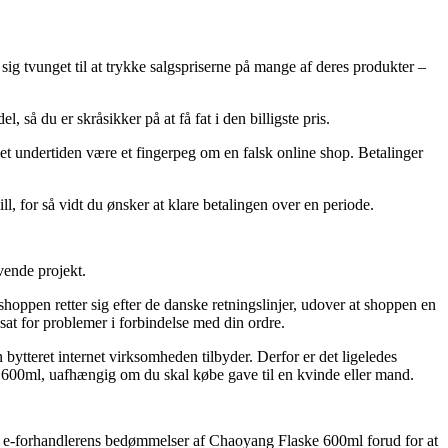
 sig tvunget til at trykke salgspriserne på mange af deres produkter –
å du er skråsikker på at få fat i den billigste pris.
 det undertiden være et fingerpeg om en falsk online shop. Betalinger
l, for så vidt du ønsker at klare betalingen over en periode.
vende projekt.
oppen retter sig efter de danske retningslinjer, udover at shoppen en
sat for problemer i forbindelse med din ordre.
ytteret internet virksomheden tilbyder. Derfor er det ligeledes
ke 600ml, uafhængig om du skal købe gave til en kvinde eller mand.
rgår e-forhandlerens bedømmelser af Chaoyang Flaske 600ml forud for at