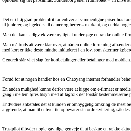
opholder sig tæt på Aarhus, Sønderborg eller Humlebæk – vil blive at f
Det er i høj grad problemfrit for enhver at sammenligne priser hos fors
til juniorer, og ligeledes til damer og herrer – markant, og endda nog
Men det kan stadigvæk være nyttigt at undersøge en række online firmae
Man må trods alt være klar over, at når en online forretning afhænder d
med kort er ikke desto mindre inkluderet i en lov, som skærmer køber
Generelt slår vi et slag for kortbetalinger eller betalinger med mobile
Forud for at nogen handler hos en Chaoyang internet forhandler behøver
En anden mulighed kunne derfor være at kigge om e-firmaet er medlem 
gang i mellem føres tilsyn med af fagfolk der forstår bestemmelserne p
Endvidere anbefales det at kunden er omhyggelig omkring de mest bety
afgørende, at man til enhver tid opbevarer sin ordrekvittering, såled
Trustpilot tilbyder nogle gavnlige genveje til at beskue en række akt