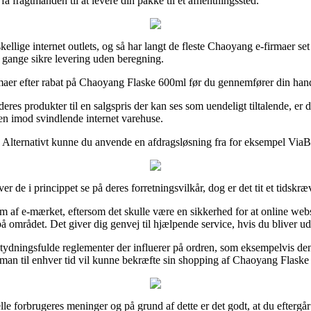
å fragtmanden til at levere din pakke til et afhentningssted.
kellige internet outlets, og så har langt de fleste Chaoyang e-firmaer set
le gange sikre levering uden beregning.
r efter rabat på Chaoyang Flaske 600ml før du gennemfører din handel, s
eres produkter til en salgspris der kan ses som uendeligt tiltalende, er
en imod svindlende internet varehuse.
n. Alternativt kunne du anvende en afdragsløsning fra for eksempel ViaBil
 de i princippet se på deres forretningsvilkår, dog er det tit et tidskræ
af e-mærket, eftersom det skulle være en sikkerhed for at online websh
å området. Det giver dig genvej til hjælpende service, hvis du bliver ud
dningsfulde reglementer der influerer på ordren, som eksempelvis den b
es man til enhver tid vil kunne bekræfte sin shopping af Chaoyang Flas
uelle forbrugeres meninger og på grund af dette er det godt, at du efte