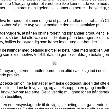
har flere Chaoyang internet varehuse ikke kunne lade være med a
er – til juniorer, men ligeledes til damer og herrer – betydelig
live lønnende at sammenligne et par e-handler efter rabat p
køber, så du er tryg ved at modtage den mest attraktive pris.
dervurdere, at når en online forretning forhandler produkter til 
lende, så bør det ofte være en indikation på en bedragerisk onl
lov, hvilket beskytter dig som køber imod uægte e-handler.
or bestillinger med betalingskort eller betalinger med mobilen. Al
g som eksempelvis ViaBill, ifald du gerne vil afdrage betalingen
haoyang internet handler burde man altid sætte sig ind i netsho
nde projekt.
 tjekke om online firmaet er e-mærke godkendt, siden det ofte e
n officielle danske lovgivning, og at netshoppen en gang i mellem
nowhow om reglerne. Det giver dig mulighed for en håndsræknin
in bestilling.
beren er hensynstagende til de vigtigste betingelser gældende fo