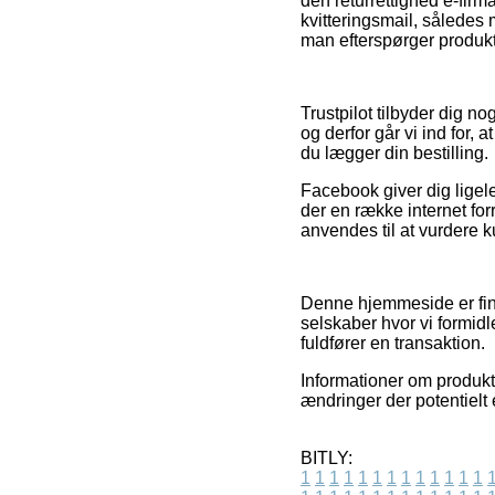
den returrettighed e-firm
kvitteringsmail, sålede
man efterspørger produkte
Trustpilot tilbyder dig n
og derfor går vi ind for
du lægger din bestilling.
Facebook giver dig ligele
der en række internet for
anvendes til at vurdere 
Denne hjemmeside er fina
selskaber hvor vi formidl
fuldfører en transaktion.
Informationer om produkte
ændringer der potentielt 
BITLY:
1
1
1
1
1
1
1
1
1
1
1
1
1