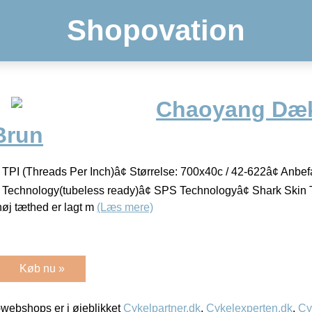
Shopovation
Chaoyang Dæ
Brun
 TPI (Threads Per Inch)â¢ Størrelse: 700x40c / 42-622â¢ Anbefa
R Technology(tubeless ready)â¢ SPS Technologyâ¢ Shark Skin
øj tæthed er lagt m
(Læs mere)
Køb nu »
webshops er i øjeblikket
Cykelpartner.dk
,
Cykelexperten.dk
,
Cy