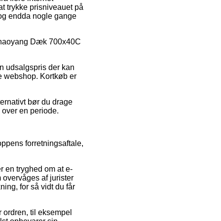
t trykke prisniveauet på
t, og endda nogle gange
å Chaoyang Dæk 700x40C
en udsalgspris der kan
ine webshop. Kortkøb er
ternativt bør du drage
 over en periode.
ppens forretningsaftale,
r en tryghed om at e-
 overvåges af jurister
g, for så vidt du får
r ordren, til eksempel