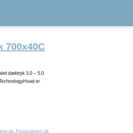
k 700x40C
let dæktryk 3.0 – 5.0
 TechnologyHvad er
kler.dk
,
Pedalatleten.dk