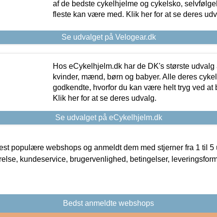
af de bedste cykelhjelme og cykelsko, selvfølgeli
fleste kan være med. Klik her for at se deres udv
Se udvalget på Velogear.dk
Hos eCykelhjelm.dk har de DK's største udvalg a
kvinder, mænd, børn og babyer. Alle deres cyke
godkendte, hvorfor du kan være helt tryg ved at
Klik her for at se deres udvalg.
Se udvalget på eCykelhjelm.dk
t populære webshops og anmeldt dem med stjerner fra 1 til 5 ud
rrelse, kundeservice, brugervenlighed, betingelser, leveringsfor
Bedst anmeldte webshops