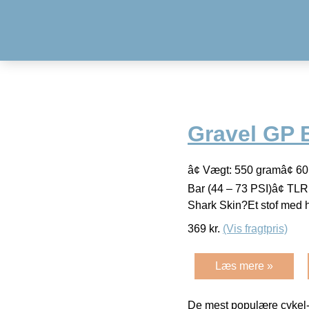
Gravel GP 
â¢ Vægt: 550 gramâ¢ 60
Bar (44 – 73 PSI)â¢ TL
Shark Skin?Et stof med h
369
kr.
(Vis fragtpris)
Læs mere »
De mest populære cykel-