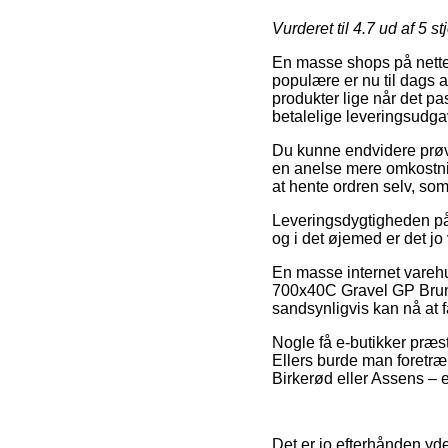
Vurderet til
4.7
ud af 5 st
En masse shops på nettet
populære er nu til dags at 
produkter lige når det p
betalelige leveringsud
Du kunne endvidere prøve 
en anelse mere omkostni
at hente ordren selv, s
Leveringsdygtigheden på
og i det øjemed er det j
En masse internet vareh
700x40C Gravel GP Brun, 
sandsynligvis kan nå at f
Nogle få e-butikker præs
Ellers burde man foretræk
Birkerød eller Assens – er
Det er jo efterhånden yd