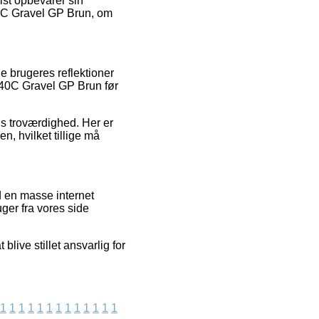
lst opbevarer sin
40C Gravel GP Brun, om
de brugeres reflektioner
0x40C Gravel GP Brun før
ens troværdighed. Her er
, hvilket tillige må
d en masse internet
ger fra vores side
live stillet ansvarlig for
1
1
1
1
1
1
1
1
1
1
1
1
1