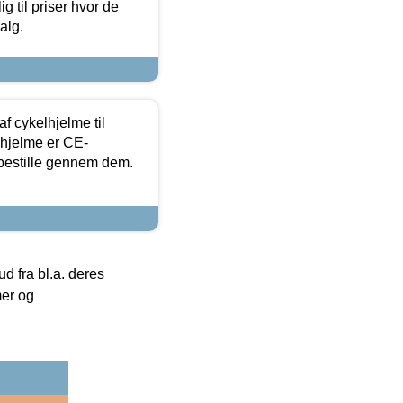
g til priser hvor de
alg.
f cykelhjelme til
lhjelme er CE-
 bestille gennem dem.
 fra bl.a. deres
mer og