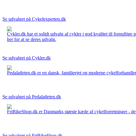
Se udvalget på Cykelexperten.dk
Cykler.dk har et solidt udvalg af cykler i god kvalitet til fornuftige
her for at se deres udvalg.
Se udvalget på Cykler.dk
Pedalatleten.dk er en dansk, familieejet og moderne cykelforhandler 
Se udvalget på Pedalatleten.dk
FriBikeShop.dk er Danmarks største kæde af cykelforretninger - de er
Se udvalget på FriBikeShop.dk