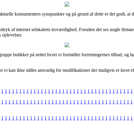
lige aktuelle konsumenters synspunkter og på grund af dette er det godt
indtryk af internet selskabets troværdighed. Foruden det ses nogle firm
s oplevelser.
ppe butikker på nettet hvori vi formidler forretningernes tilbud, og 
 kan ikke stilles ansvarlig for modifikationer der muligvis er lavet eft
1
1
1
1
1
1
1
1
1
1
1
1
1
1
1
1
1
1
1
1
1
1
1
1
1
1
1
1
1
1
1
1
1
1
1
1
1
1
1
1
1
1
1
1
1
1
1
1
1
1
1
1
1
1
1
1
1
1
1
1
1
1
1
1
1
1
1
1
1
1
1
1
1
1
1
1
1
1
1
1
1
1
1
1
1
1
1
1
1
1
1
1
1
1
1
1
1
1
1
1
1
1
1
1
1
1
1
1
1
1
1