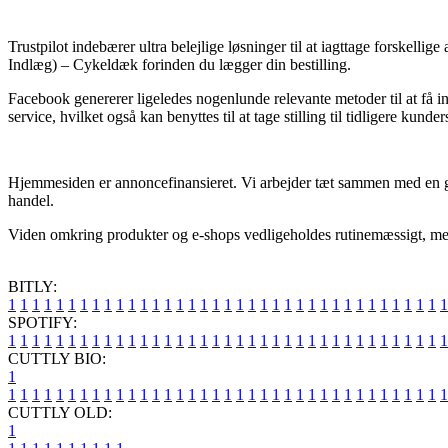
Trustpilot indebærer ultra belejlige løsninger til at iagttage forskel
Indlæg) – Cykeldæk forinden du lægger din bestilling.
Facebook genererer ligeledes nogenlunde relevante metoder til at få 
service, hvilket også kan benyttes til at tage stilling til tidligere kunder
Hjemmesiden er annoncefinansieret. Vi arbejder tæt sammen med en gru
handel.
Viden omkring produkter og e-shops vedligeholdes rutinemæssigt, men vi
BITLY:
1
1
1
1
1
1
1
1
1
1
1
1
1
1
1
1
1
1
1
1
1
1
1
1
1
1
1
1
1
1
1
1
1
1
1
1
1
SPOTIFY:
1
1
1
1
1
1
1
1
1
1
1
1
1
1
1
1
1
1
1
1
1
1
1
1
1
1
1
1
1
1
1
1
1
1
1
1
1
CUTTLY BIO:
1
1
1
1
1
1
1
1
1
1
1
1
1
1
1
1
1
1
1
1
1
1
1
1
1
1
1
1
1
1
1
1
1
1
1
1
1
1
CUTTLY OLD:
1