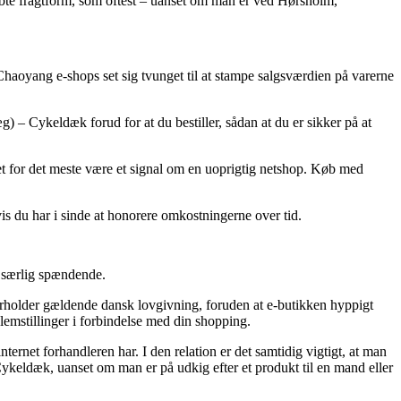
købte fragtform, som oftest – uanset om man er ved Hørsholm,
f Chaoyang e-shops set sig tvunget til at stampe salgsværdien på varerne
) – Cykeldæk forud for at du bestiller, sådan at du er sikker på at
det for det meste være et signal om en uoprigtig netshop. Køb med
vis du har i sinde at honorere omkostningerne over tid.
e særlig spændende.
overholder gældende dansk lovgivning, foruden at e-butikken hyppigt
blemstillinger i forbindelse med din shopping.
ternet forhandleren har. I den relation er det samtidig vigtigt, at man
keldæk, uanset om man er på udkig efter et produkt til en mand eller