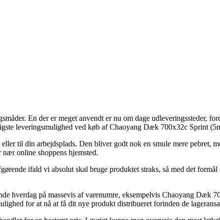
ngsmåder. En der er meget anvendt er nu om dage udleveringssteder, ford
sbilligste leveringsmulighed ved køb af Chaoyang Dæk 700x32c Sprint 
us eller til din arbejdsplads. Den bliver godt nok en smule mere pebret,
er nær online shoppens hjemsted.
rende ifald vi absolut skal bruge produktet straks, så med det formål er
ommende hverdag på massevis af varenumre, eksempelvis Chaoyang Dæk 
ulighed for at nå at få dit nye produkt distribueret forinden de lageransatt