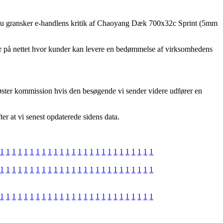
, at du gransker e-handlens kritik af Chaoyang Dæk 700x32c Sprint (5mm
aer på nettet hvor kunder kan levere en bedømmelse af virksomhedens
høster kommission hvis den besøgende vi sender videre udfører en
er at vi senest opdaterede sidens data.
1
1
1
1
1
1
1
1
1
1
1
1
1
1
1
1
1
1
1
1
1
1
1
1
1
1
1
1
1
1
1
1
1
1
1
1
1
1
1
1
1
1
1
1
1
1
1
1
1
1
1
1
1
1
1
1
1
1
1
1
1
1
1
1
1
1
1
1
1
1
1
1
1
1
1
1
1
1