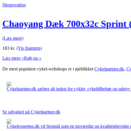
Shopovation
Chaoyang Dæk 700x32c Sprint 
(Læs mere)
183
kr.
(Vis fragtpris)
Læs mere »
Køb nu »
De mest populære cykel-webshops er i øjeblikket
Cykelpartner.dk
,
Cy
Cykelpartner.dk sælger alt inden for cykler, cykeltilbehør og udstyr o
Se udvalget på Cykelpartner.dk
Cykelexperten.dk vil fremstå som en troværdig og kvalitetsbevidst cyk