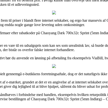
du handler for en bestemt pris. I øvrigt kunne man overveje den mest let
kken til et udleveringssted.
rem til priser i blandt flere internet selskaber, og ergo har massevis a
d, og endda nogle gange love levering uden omkostninger.
rnet firmaer efter rabatkoder på Chaoyang Dæk 700x32c Sprint (5mm Indlæg
 en vare til en udsalgspris som kan ses som urealistisk lav, så burde 
, der bistår os overfor falske internet forhandlere.
ativt bør du anvende en løsning på afbetaling fra eksempelvis ViaBill, h
elt gennemgå e-butikkens forretningsaftale, dog er det naturligvis ikk
t af e-mærket, grundet at det er en angivelse af at internet selskabet 
 giver dig lejlighed til at blive hjulpet, såfremt du bliver udsat for pro
 håndhæves i forbindelse med handlen, eksempelvis hvilken returpolitik in
tervise bestillingen af Chaoyang Dæk 700x32c Sprint (5mm Indlæg) – Cy