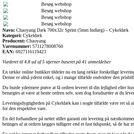
Besøg webshop
Besøg webshop
Besøg webshop
Besøg webshop
Navn:
Chaoyang Dæk 700x32c Sprint (5mm Indlæg) – Cykeldæk
Kategori:
Cykeldæk
Producent:
Chaoyang
Varenummer:
5711278008760
EAN:
6927116119423
Vurderet til
4.8
ud af 5 stjerner baseret på
41
anmeldelser
En række online butikker tildeler nu en lang række forskellige leveri
Denne er altså yderst enkel, og i mange tilfælde endvidere den pri
Du burde ydermere prøve at få ordren leveret til din lejlighed eller h
benægtes at være at hente ordren selv, som dog forudsætter at du lev
Leveringsdygtigheden på Cykeldæk kan i nogle tilfælde være ret så afgø
for den respektive vare.
En del forhandlere på nettet stiller garanti om levering på næstk
betinges af at ordren lægges tidligere end et fast tidspunkt, så de har m