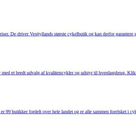
 priser. De driver Vestjyllands største cykelbutik og kan derfor garantere
med et bredt udvalg af kvalitetscykler og udstyr til hverdagsbrug. Klik 
 99 butikker fordelt over hele landet og er alle sammen forelsket i cykl