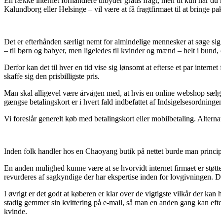
En række internet forhandlere tilbyder gratis fragt, men tit kun når 
Kalundborg eller Helsinge – vil være at få fragtfirmaet til at bringe pa
Det er efterhånden særligt nemt for almindelige mennesker at søge sig f
– til børn og babyer, men ligeledes til kvinder og mænd – helt i bun
Derfor kan det til hver en tid vise sig lønsomt at efterse et par inte
skaffe sig den prisbilligste pris.
Man skal alligevel være årvågen med, at hvis en online webshop sælger
gængse betalingskort er i hvert fald indbefattet af Indsigelsesordningen
Vi foreslår generelt køb med betalingskort eller mobilbetaling. Altern
Inden folk handler hos en Chaoyang butik på nettet burde man principi
En anden mulighed kunne være at se hvorvidt internet firmaet er støtte
revurderes af sagkyndige der har ekspertise inden for lovgivningen. Det
I øvrigt er det godt at køberen er klar over de vigtigste vilkår der kan
stadig gemmer sin kvittering på e-mail, så man en anden gang kan ef
kvinde.