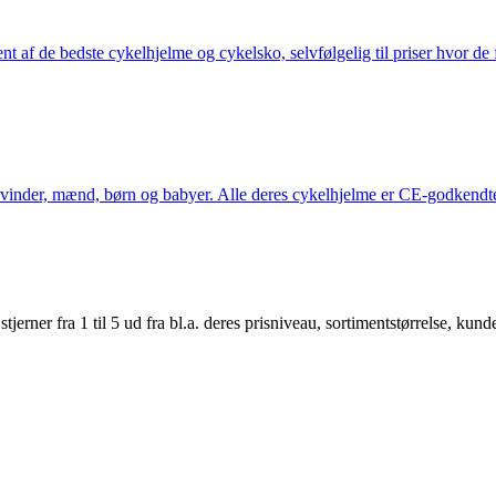
nt af de bedste cykelhjelme og cykelsko, selvfølgelig til priser hvor de 
kvinder, mænd, børn og babyer. Alle deres cykelhjelme er CE-godkendte
er fra 1 til 5 ud fra bl.a. deres prisniveau, sortimentstørrelse, kunde