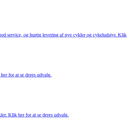
 god service, og hurtig levering af nye cykler og cykeludstyr. Klik
her for at se deres udvalg.
er. Klik her for at se deres udvalg.