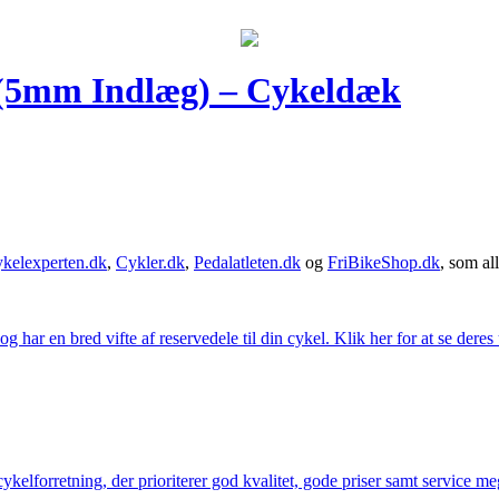
(5mm Indlæg) – Cykeldæk
kelexperten.dk
,
Cykler.dk
,
Pedalatleten.dk
og
FriBikeShop.dk
, som all
g har en bred vifte af reservedele til din cykel. Klik her for at se deres
elforretning, der prioriterer god kvalitet, gode priser samt service mege