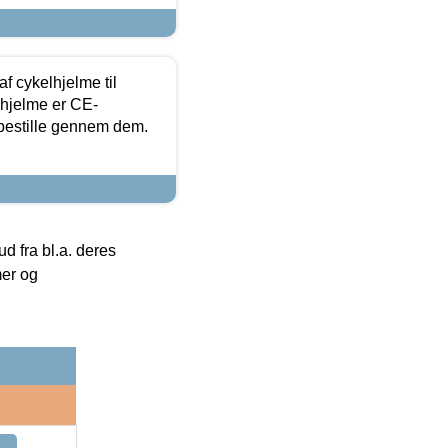
f cykelhjelme til
lhjelme er CE-
 bestille gennem dem.
 fra bl.a. deres
mer og