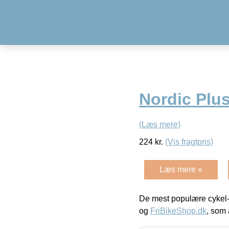
Nordic Plu
(Læs mere)
224
kr.
(Vis fragtpris)
Læs mere »
De mest populære cykel-
og
FriBikeShop.dk
, som 