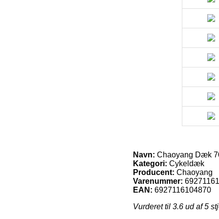
Navn:
Chaoyang Dæk 70
Kategori:
Cykeldæk
Producent:
Chaoyang
Varenummer:
6927116
EAN:
6927116104870
Vurderet til
3.6
ud af 5 st