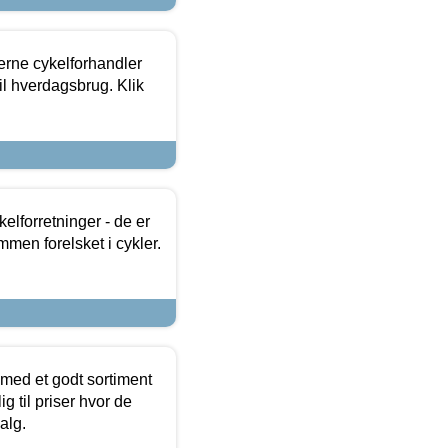
erne cykelforhandler
til hverdagsbrug. Klik
lforretninger - de er
mmen forelsket i cykler.
 med et godt sortiment
g til priser hvor de
alg.