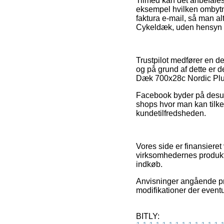
Tilmed kan det anbefales 
eksempel hvilken ombytnin
faktura e-mail, så man a
Cykeldæk, uden hensyn til
Trustpilot medfører en d
og på grund af dette er 
Dæk 700x28c Nordic Plus
Facebook byder på desuden
shops hvor man kan tilken
kundetilfredsheden.
Vores side er finansieret
virksomhedernes produkt
indkøb.
Anvisninger angående pro
modifikationer der eventu
BITLY: