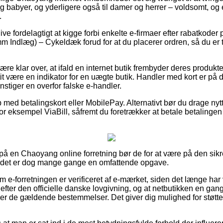
 og babyer, og yderligere også til damer og herrer – voldsomt, 
.
blive fordelagtigt at kigge forbi enkelte e-firmaer efter rabatko
 Indlæg) – Cykeldæk forud for at du placerer ordren, så du er t
e klar over, at ifald en internet butik frembyder deres produkter 
 tit være en indikator for en uægte butik. Handler med kort er p
unstiger en overfor falske e-handler.
 med betalingskort eller MobilePay. Alternativt bør du drage nyt
or eksempel ViaBill, såfremt du foretrækker at betale betalinge
er på en Chaoyang online forretning bør de for at være på den sikr
 det er dog mange gange en omfattende opgave.
 om e-forretningen er verificeret af e-mærket, siden det længe har
 efter den officielle danske lovgivning, og at netbutikken en gang
er de gældende bestemmelser. Det giver dig mulighed for støtte