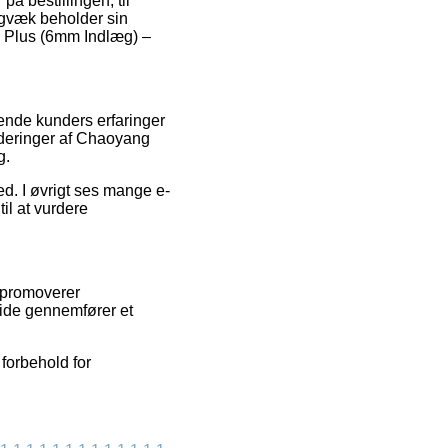
på bestillingen, til
digvæk beholder sin
c Plus (6mm Indlæg) –
rende kunders erfaringer
rderinger af Chaoyang
g.
ed. I øvrigt ses mange e-
il at vurdere
i promoverer
side gennemfører et
forbehold for