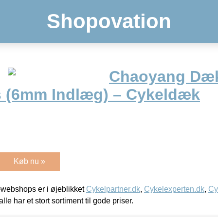
Shopovation
Chaoyang Dæk
s (6mm Indlæg) – Cykeldæk
Køb nu »
webshops er i øjeblikket
Cykelpartner.dk
,
Cykelexperten.dk
,
Cy
alle har et stort sortiment til gode priser.