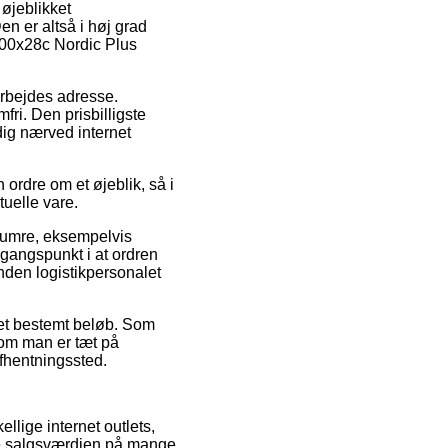
 øjeblikket
en er altså i høj grad
700x28c Nordic Plus
 arbejdes adresse.
fri. Den prisbilligste
dig nærved internet
rdre om et øjeblik, så i
tuelle vare.
numre, eksempelvis
angspunkt i at ordren
inden logistikpersonalet
 et bestemt beløb. Som
– om man er tæt på
afhentningssted.
llige internet outlets,
nge salgsværdien på mange