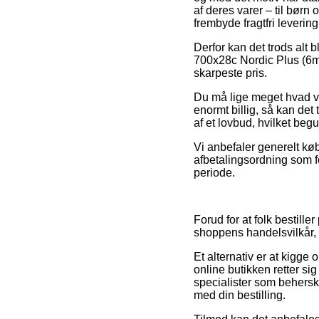
af deres varer – til børn
frembyde fragtfri levering
Derfor kan det trods alt 
700x28c Nordic Plus (6mm
skarpeste pris.
Du må lige meget hvad vær
enormt billig, så kan det
af et lovbud, hvilket beg
Vi anbefaler generelt køb
afbetalingsordning som f
periode.
Forud for at folk bestill
shoppens handelsvilkår,
Et alternativ er at kigge
online butikken retter sig
specialister som behersk
med din bestilling.