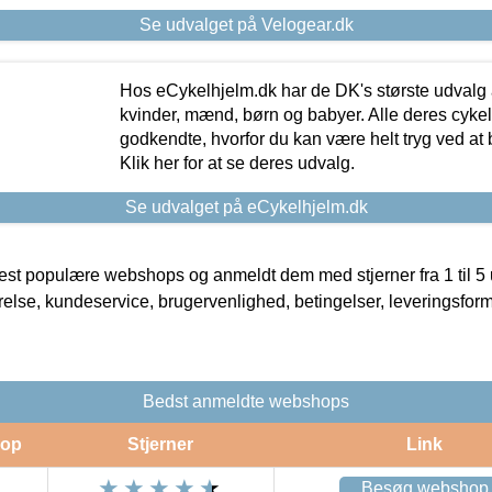
Se udvalget på Velogear.dk
Hos eCykelhjelm.dk har de DK's største udvalg a
kvinder, mænd, børn og babyer. Alle deres cyke
godkendte, hvorfor du kan være helt tryg ved at
Klik her for at se deres udvalg.
Se udvalget på eCykelhjelm.dk
t populære webshops og anmeldt dem med stjerner fra 1 til 5 ud
rrelse, kundeservice, brugervenlighed, betingelser, leveringsfor
Bedst anmeldte webshops
op
Stjerner
Link
Besøg webshop