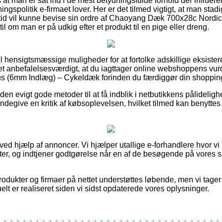
at man er sat ind i de mest betydningsfulde forhold der influerer 
gspolitik e-firmaet lover. Her er det tilmed vigtigt, at man sta
ltid vil kunne bevise sin ordre af Chaoyang Dæk 700x28c Nordi
 om man er på udkig efter et produkt til en pige eller dreng.
el hensigtsmæssige muligheder for at fortolke adskillige eksiste
det anbefalelsesværdigt, at du iagttager online webshoppens vu
 (6mm Indlæg) – Cykeldæk forinden du færdiggør din shoppin
 evigt gode metoder til at få indblik i netbutikkens pålideligh
degive en kritik af købsoplevelsen, hvilket tilmed kan benyttes t
 ved hjælp af annoncer. Vi hjælper utallige e-forhandlere hvor v
er, og indtjener godtgørelse når en af de besøgende på vores 
dukter og firmaer på nettet understøttes løbende, men vi tager 
elt er realiseret siden vi sidst opdaterede vores oplysninger.