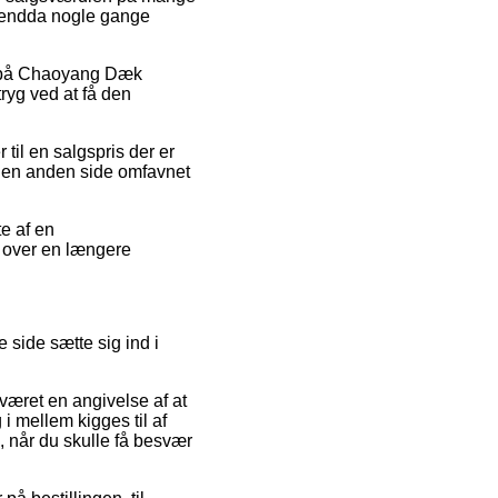
og endda nogle gange
der på Chaoyang Dæk
ryg ved at få den
til en salgspris der er
å den anden side omfavnet
te af en
n over en længere
e side sætte sig ind i
 været en angivelse af at
 i mellem kigges til af
, når du skulle få besvær