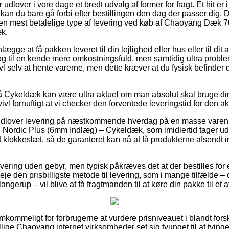
 udlover i vore dage et bredt udvalg af former for fragt. Et hit er i
kan du bare gå forbi efter bestillingen den dag der passer dig. D
den mest betalelige type af levering ved køb af Chaoyang Dæk 
k.
ægge at få pakken leveret til din lejlighed eller hus eller til dit
og til en kende mere omkostningsfuld, men samtidig ultra problem
vl selv at hente varerne, men dette kræver at du fysisk befinder 
Cykeldæk kan være ultra aktuel om man absolut skal bruge din o
vl fornuftigt at vi checker den forventede leveringstid for den ak
 udlover levering på næstkommende hverdag på en masse vare
rdic Plus (6mm Indlæg) – Cykeldæk, som imidlertid tager udg
alt klokkeslæt, så de garanteret kan nå at få produkterne afsendt 
ering uden gebyr, men typisk påkræves det at der bestilles for
veje den prisbilligste metode til levering, som i mange tilfælde 
angerup – vil blive at få fragtmanden til at køre din pakke til et 
mkommeligt for forbrugerne at vurdere prisniveauet i blandt forske
llige Chaoyang internet virksomheder set sig tvunget til at tvi