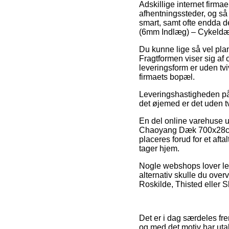
Adskillige internet firmaer
afhentningssteder, og så 
smart, samt ofte endda 
(6mm Indlæg) – Cykeldæ
Du kunne lige så vel planl
Fragtformen viser sig af 
leveringsform er uden tvi
firmaets bopæl.
Leveringshastigheden på 
det øjemed er det uden tvi
En del online varehuse
Chaoyang Dæk 700x28c No
placeres forud for et aft
tager hjem.
Nogle webshops lover lev
alternativ skulle du over
Roskilde, Thisted eller Sl
Det er i dag særdeles fre
og med det motiv har uta