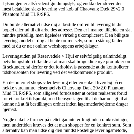
Løsningen er altså yderst gnidningsløs, og endda derudover den
mest betalelige slags levering ved køb af Chaoyang Dæk 29×2.0
Phantom Mud TLR/SPS.
Du burde alternativt udse dig at bestille ordren til levering til din
bopæl eller ud til dit arbejdes adresse. Den er i mange tilfælde en sjat
mindre prisbillig, men ligeledes virkelig ukompliceret. Den billigste
leveringsmodel er dog at hente ordren selv, som jo står og falder
med at du er nær online webshoppens arbejdslager.
Leveringstiden på Reservedele > Hjul er selvfølgelig ualmindeligt
betydningsfuld i tilfælde af at man skal bruge dine nye produkter om
få sekunder, så derfor er det forholdsvis passende at du kontrollerer
tidshorisonten for levering ved det vedkommende produkt.
En del internet shops yder levering efter en enkelt hverdag på en
række varenumre, eksempelvis Chaoyang Dæk 29×2.0 Phantom
Mud TLR/SPS, som alligevel forudsætter at orden realiseres forud
for et konkret tidspunkt, med hensynstagen til at de har udsigt til at
kunne nå at få bestillingen ordnet inden lagermedarbejderne drager
hjemad.
Nogle enkelte firmaer på nettet garanterer fragt uden omkostninger,
men undertiden kræves det at man shopper for en konkret sum. Som
alternativ kan man udse dig den mindst kostelige leveringsmetode,