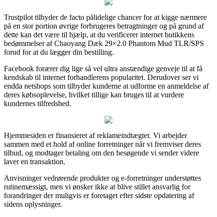
Trustpilot tilbyder de facto pålidelige chancer for at kigge nærmere
på en stor portion øvrige forbrugeres betragtninger og på grund af
dette kan det være til hjælp, at du verificerer internet butikkens
bedømmelser af Chaoyang Dæk 29×2.0 Phantom Mud TLR/SPS
forud for at du lægger din bestilling.
Facebook forærer dig lige så vel ultra anstændige genveje til at få
kendskab til internet forhandlerens popularitet. Derudover ser vi
endda netshops som tilbyder kunderne at udforme en anmeldelse af
deres købsoplevelse, hvilket tillige kan bruges til at vurdere
kundernes tilfredshed.
Hjemmesiden er finansieret af reklameindtægter. Vi arbejder
sammen med et hold af online forretninger når vi fremviser deres
tilbud, og modtager betaling om den besøgende vi sender videre
laver en transaktion.
Anvisninger vedrørende produkter og e-forretninger understøttes
rutinemæssigt, men vi ønsker ikke at blive stillet ansvarlig for
forandringer der muligvis er foretaget efter sidste opdatering af
sidens oplysninger.