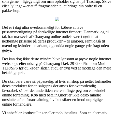
som gerne – ligegyldigt om man opholder sig tæt på Taastrup, Skive
eller Jyllinge – er at få fragtmanden til at bringe din ordre til en
pakkeshop.
Det er i dag ultra overkommeligt for købere at lave
prissammenligning på forskellige internet firmaer i Danmark, og til
tak har massevis af Chaoyang online outlets været nødt til at
nedbringe priserne på deres produkter – til juniorer, samt også til
mænd og kvinder – markant, og endda nogle gange yde fragt uden
gebyr.
Det kan dog ikke desto mindre blive lønsomt at prøve nogle internet
webshops efter udsalg på Chaoyang Dæk 29×2.0 Phantom Mud
TLR/SPS før du køber, sådan at du er tryg ved at modtage den mest
betalelige pris.
Du skal bare være så påpasselig, at hvis en shop på nettet forhandler
deres produkter for en salgspris der anses for overordentlig
favorabel, så bør det undertiden være et fingerpeg om en svindel
online forretning. Køb med betalingskort er ikke desto mindre
omsluttet af en foranstaltning, hvilket sikrer en imod uoprigtige
online forhandlere.
Vi anbefaler kortbestillinger eller mobilbetaling. Som en alternativ