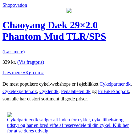
Shopovation
Chaoyang Dæk 29×2.0
Phantom Mud TLR/SPS
(Læs mere)
339
kr.
(Vis fragtpris)
Læs mere »
Køb nu »
De mest populære cykel-webshops er i øjeblikket
Cykelpartner.dk
,
Cykelexperten.dk
,
Cykler.dk
,
Pedalatleten.dk
og
FriBikeShop.dk
,
som alle har et stort sortiment til gode priser.
Cykelpartner.dk sælger alt inden for cykler, cykeltilbehør og
udstyr og har en bred vifte af reservedele til din cykel. Klik her
for at se deres udvalg.