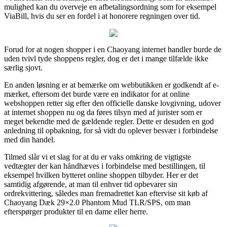
mulighed kan du overveje en afbetalingsordning som for eksempel
ViaBill, hvis du ser en fordel i at honorere regningen over tid.
Forud for at nogen shopper i en Chaoyang internet handler burde de
uden tvivl tyde shoppens regler, dog er det i mange tilfælde ikke
særlig sjovt.
En anden løsning er at bemærke om webbutikken er godkendt af e-
mærket, eftersom det burde være en indikator for at online
webshoppen retter sig efter den officielle danske lovgivning, udover
at internet shoppen nu og da føres tilsyn med af jurister som er
meget bekendte med de gældende regler. Dette er desuden en god
anledning til opbakning, for så vidt du oplever besvær i forbindelse
med din handel.
Tilmed slår vi et slag for at du er vaks omkring de vigtigste
vedtægter der kan håndhæves i forbindelse med bestillingen, til
eksempel hvilken bytteret online shoppen tilbyder. Her er det
samtidig afgørende, at man til enhver tid opbevarer sin
ordrekvittering, således man fremadrettet kan eftervise sit køb af
Chaoyang Dæk 29×2.0 Phantom Mud TLR/SPS, om man
efterspørger produkter til en dame eller herre.