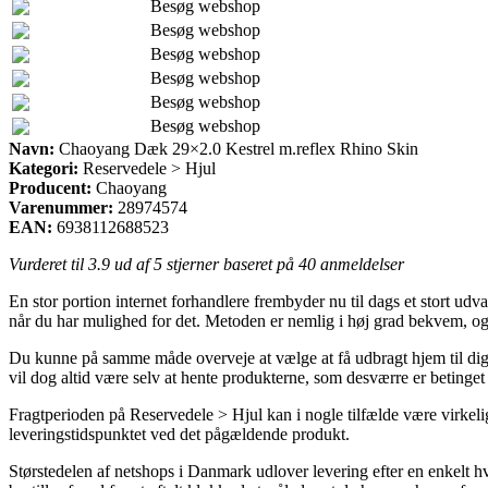
Besøg webshop
Besøg webshop
Besøg webshop
Besøg webshop
Besøg webshop
Besøg webshop
Navn:
Chaoyang Dæk 29×2.0 Kestrel m.reflex Rhino Skin
Kategori:
Reservedele > Hjul
Producent:
Chaoyang
Varenummer:
28974574
EAN:
6938112688523
Vurderet til
3.9
ud af 5 stjerner baseret på
40
anmeldelser
En stor portion internet forhandlere frembyder nu til dags et stort udv
når du har mulighed for det. Metoden er nemlig i høj grad bekvem, 
Du kunne på samme måde overveje at vælge at få udbragt hjem til dig 
vil dog altid være selv at hente produkterne, som desværre er betinget 
Fragtperioden på Reservedele > Hjul kan i nogle tilfælde være virkeli
leveringstidspunktet ved det pågældende produkt.
Størstedelen af netshops i Danmark udlover levering efter en enkelt