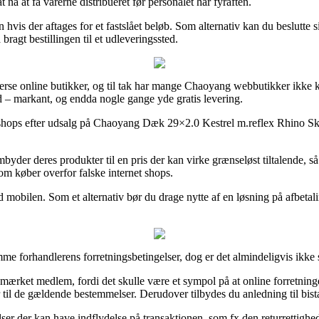
at nå at få varerne distribueret før personalet har fyraften.
hvis der aftages for et fastslået beløb. Som alternativ kan du beslutte 
ragt bestillingen til et udleveringssted.
iverse online butikker, og til tak har mange Chaoyang webbutikker ikke 
d – markant, og endda nogle gange yde gratis levering.
bshops efter udsalg på Chaoyang Dæk 29×2.0 Kestrel m.reflex Rhino Skin
mbyder deres produkter til en pris der kan virke grænseløst tiltalende,
om køber overfor falske internet shops.
 mobilen. Som et alternativ bør du drage nytte af en løsning på afbetali
e forhandlerens forretningsbetingelser, dog er det almindeligvis ikke s
 e-mærket medlem, fordi det skulle være et sympol på at online forretn
r til de gældende bestemmelser. Derudover tilbydes du anledning til bist
lser der kan have indflydelse på transaktionen, som fx den returrettigh