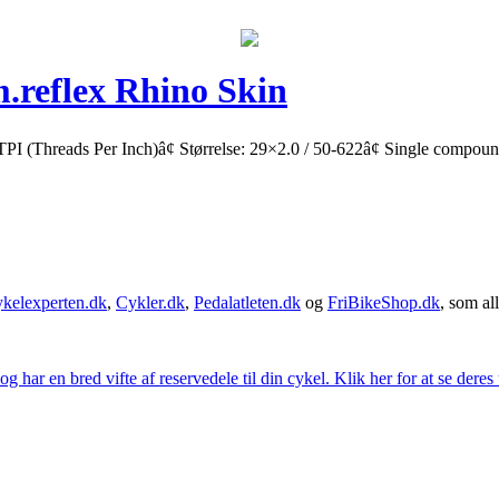
.reflex Rhino Skin
PI (Threads Per Inch)â¢ Størrelse: 29×2.0 / 50-622â¢ Single compoundâ
kelexperten.dk
,
Cykler.dk
,
Pedalatleten.dk
og
FriBikeShop.dk
, som all
g har en bred vifte af reservedele til din cykel. Klik her for at se deres