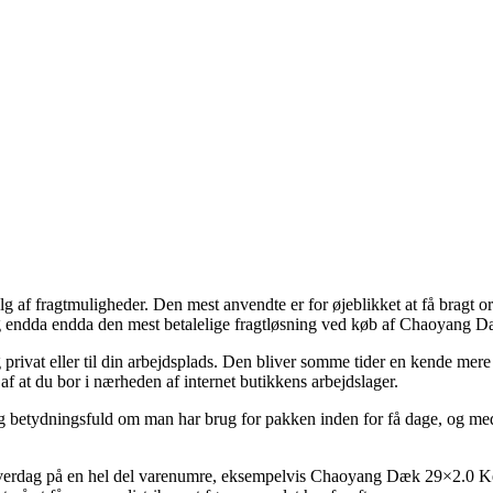
alg af fragtmuligheder. Den mest anvendte er for øjeblikket at få bragt o
og endda endda den mest betalelige fragtløsning ved køb af Chaoyang D
privat eller til din arbejdsplads. Den bliver somme tider en kende mer
af at du bor i nærheden af internet butikkens arbejdslager.
g betydningsfuld om man har brug for pakken inden for få dage, og med 
 hverdag på en hel del varenumre, eksempelvis Chaoyang Dæk 29×2.0 Kes