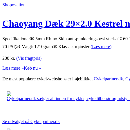
Shopovation
Chaoyang Dæk 29×2.0 Kestrel m
Specifikationerâ¢ 5mm Rhino Skin anti-punkteringsbeskyttelseâ¢ 60 T
70 PSI)â¢ Vægt: 1210gramâ¢ Klassisk mønster
(Læs mere)
200
kr.
(Vis fragtpris)
Læs mere »
Køb nu »
De mest populære cykel-webshops er i øjeblikket
Cykelpartner.dk
,
Cy
Cykelpartner.dk sælger alt inden for cykler, cykeltilbehør og udstyr o
Se udvalget på Cykelpartner.dk