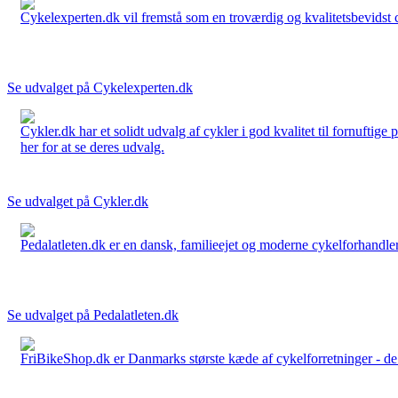
Cykelexperten.dk vil fremstå som en troværdig og kvalitetsbevidst cyk
Se udvalget på Cykelexperten.dk
Cykler.dk har et solidt udvalg af cykler i god kvalitet til fornuftige
her for at se deres udvalg.
Se udvalget på Cykler.dk
Pedalatleten.dk er en dansk, familieejet og moderne cykelforhandler 
Se udvalget på Pedalatleten.dk
FriBikeShop.dk er Danmarks største kæde af cykelforretninger - de er