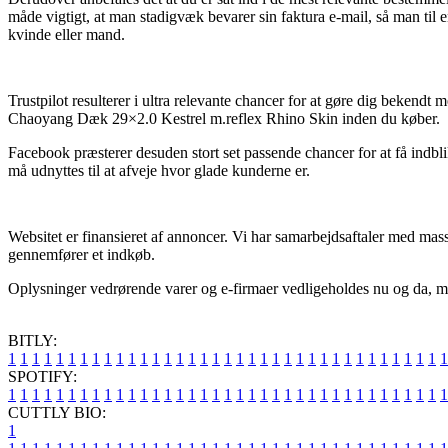
måde vigtigt, at man stadigvæk bevarer sin faktura e-mail, så man til
kvinde eller mand.
Trustpilot resulterer i ultra relevante chancer for at gøre dig bekend
Chaoyang Dæk 29×2.0 Kestrel m.reflex Rhino Skin inden du køber.
Facebook præsterer desuden stort set passende chancer for at få indbli
må udnyttes til at afveje hvor glade kunderne er.
Websitet er finansieret af annoncer. Vi har samarbejdsaftaler med masse
gennemfører et indkøb.
Oplysninger vedrørende varer og e-firmaer vedligeholdes nu og da, men
BITLY:
1
1
1
1
1
1
1
1
1
1
1
1
1
1
1
1
1
1
1
1
1
1
1
1
1
1
1
1
1
1
1
1
1
1
1
1
1
SPOTIFY:
1
1
1
1
1
1
1
1
1
1
1
1
1
1
1
1
1
1
1
1
1
1
1
1
1
1
1
1
1
1
1
1
1
1
1
1
1
CUTTLY BIO:
1