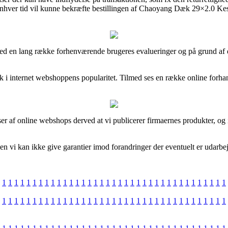
 enhver tid vil kunne bekræfte bestillingen af Chaoyang Dæk 29×2.0 Kes
t med en lang række forhenværende brugeres evalueringer og på grund af d
k i internet webshoppens popularitet. Tilmed ses en række online forhan
r af online webshops derved at vi publicerer firmaernes produkter, og in
 vi kan ikke give garantier imod forandringer der eventuelt er udarbejd
1
1
1
1
1
1
1
1
1
1
1
1
1
1
1
1
1
1
1
1
1
1
1
1
1
1
1
1
1
1
1
1
1
1
1
1
1
1
1
1
1
1
1
1
1
1
1
1
1
1
1
1
1
1
1
1
1
1
1
1
1
1
1
1
1
1
1
1
1
1
1
1
1
1