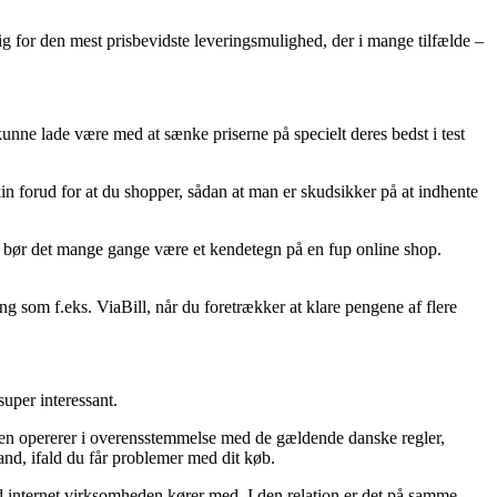
sig for den mest prisbevidste leveringsmulighed, der i mange tilfælde –
kunne lade være med at sænke priserne på specielt deres bedst i test
 forud for at du shopper, sådan at man er skudsikker på at indhente
 så bør det mange gange være et kendetegn på en fup online shop.
ng som f.eks. ViaBill, når du foretrækker at klare pengene af flere
uper interessant.
ingen opererer i overensstemmelse med de gældende danske regler,
and, ifald du får problemer med dit køb.
ed internet virksomheden kører med. I den relation er det på samme