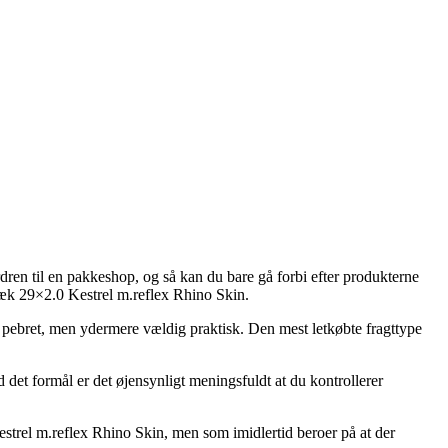
rdren til en pakkeshop, og så kan du bare gå forbi efter produkterne
æk 29×2.0 Kestrel m.reflex Rhino Skin.
e pebret, men ydermere vældig praktisk. Den mest letkøbte fragttype
det formål er det øjensynligt meningsfuldt at du kontrollerer
trel m.reflex Rhino Skin, men som imidlertid beroer på at der