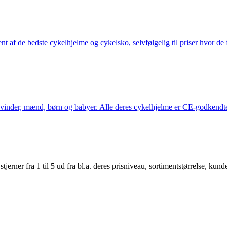
nt af de bedste cykelhjelme og cykelsko, selvfølgelig til priser hvor de 
kvinder, mænd, børn og babyer. Alle deres cykelhjelme er CE-godkendte
er fra 1 til 5 ud fra bl.a. deres prisniveau, sortimentstørrelse, kunde