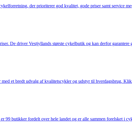
elforretning, der prioriterer god kvalitet, gode priser samt service mege
 priser. De driver Vestjyllands største cykelbutik og kan derfor garantere
med et bredt udvalg af kvalitetscykler og udstyr til hverdagsbrug. Klik 
 99 butikker fordelt over hele landet og er alle sammen forelsket i cykl