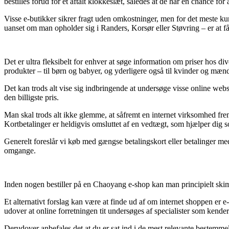
bestilles forud for et aftalt klokkeslæt, således at de har en chance for 
Visse e-butikker sikrer fragt uden omkostninger, men for det meste kun 
uanset om man opholder sig i Randers, Korsør eller Støvring – er at få b
Det er ultra fleksibelt for enhver at søge information om priser hos d
produkter – til børn og babyer, og yderligere også til kvinder og mæn
Det kan trods alt vise sig indbringende at undersøge visse online we
den billigste pris.
Man skal trods alt ikke glemme, at såfremt en internet virksomhed fre
Kortbetalinger er heldigvis omsluttet af en vedtægt, som hjælper dig s
Generelt foreslår vi køb med gængse betalingskort eller betalinger med
omgange.
Inden nogen bestiller på en Chaoyang e-shop kan man principielt skimm
Et alternativt forslag kan være at finde ud af om internet shoppen er
udover at online forretningen tit undersøges af specialister som kende
Derudover anbefales det at du er sat ind i de mest relevante bestemme