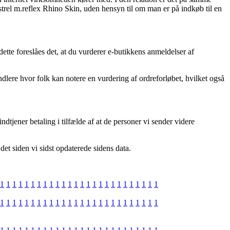
trel m.reflex Rhino Skin, uden hensyn til om man er på indkøb til en
ette foreslåes det, at du vurderer e-butikkens anmeldelser af
dlere hvor folk kan notere en vurdering af ordreforløbet, hvilket også
dtjener betaling i tilfælde af at de personer vi sender videre
et siden vi sidst opdaterede sidens data.
1
1
1
1
1
1
1
1
1
1
1
1
1
1
1
1
1
1
1
1
1
1
1
1
1
1
1
1
1
1
1
1
1
1
1
1
1
1
1
1
1
1
1
1
1
1
1
1
1
1
1
1