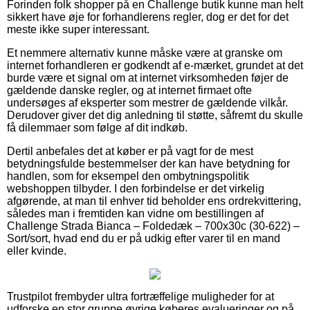
Forinden folk shopper på en Challenge butik kunne man helt
sikkert have øje for forhandlerens regler, dog er det for det
meste ikke super interessant.
Et nemmere alternativ kunne måske være at granske om
internet forhandleren er godkendt af e-mærket, grundet at det
burde være et signal om at internet virksomheden føjer de
gældende danske regler, og at internet firmaet ofte
undersøges af eksperter som mestrer de gældende vilkår.
Derudover giver det dig anledning til støtte, såfremt du skulle
få dilemmaer som følge af dit indkøb.
Dertil anbefales det at køber er på vagt for de mest
betydningsfulde bestemmelser der kan have betydning for
handlen, som for eksempel den ombytningspolitik
webshoppen tilbyder. I den forbindelse er det virkelig
afgørende, at man til enhver tid beholder ens ordrekvittering,
således man i fremtiden kan vidne om bestillingen af
Challenge Strada Bianca – Foldedæk – 700x30c (30-622) –
Sort/sort, hvad end du er på udkig efter varer til en mand
eller kvinde.
Trustpilot frembyder ultra fortræffelige muligheder for at
udforske en stor gruppe øvrige køberes evalueringer og på