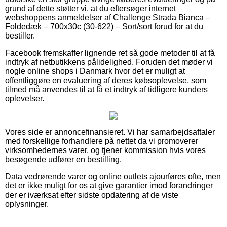
grund af dette støtter vi, at du eftersøger internet
webshoppens anmeldelser af Challenge Strada Bianca –
Foldedæk – 700x30c (30-622) – Sort/sort forud for at du
bestiller.
Facebook fremskaffer lignende ret så gode metoder til at få
indtryk af netbutikkens pålidelighed. Foruden det møder vi
nogle online shops i Danmark hvor det er muligt at
offentliggøre en evaluering af deres købsoplevelse, som
tilmed må anvendes til at få et indtryk af tidligere kunders
oplevelser.
Vores side er annoncefinansieret. Vi har samarbejdsaftaler
med forskellige forhandlere på nettet da vi promoverer
virksomhedernes varer, og tjener kommission hvis vores
besøgende udfører en bestilling.
Data vedrørende varer og online outlets ajourføres ofte, men
det er ikke muligt for os at give garantier imod forandringer
der er iværksat efter sidste opdatering af de viste
oplysninger.