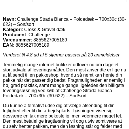
Navn:
Challenge Strada Bianca – Foldedæk – 700x30c (30-
622) – Sort/sort
Kategori:
Cross & Gravel dæk
Producent:
Challenge
Varenummer:
8855627005189
EAN:
8855627005189
Vurderet til
4.8
ud af 5 stjerner baseret på
20
anmeldelser
Temmelig mange internet butikker udlover nu om dage et
stort udvalg af leveringsmåder. Den mest anvendte er lige nu
at få sendt til en pakkeshop, hvor du så nemt kan hente din
pakke når det passer dig bedst. Fragtmuligheden er nemlig i
høj grad praktisk, samt mange gange ligeledes den billigste
leveringsløsning ved køb af Challenge Strada Bianca –
Foldedæk – 700x30c (30-622) – Sort/sort.
Du kunne alternativt udse dig at vælge afsending til din
lejlighed eller til din arbejdsplads. Løsningen viser sig
desværre en tak mere bekostelig, men ydermere meget let.
Den mest betalelige fragtløsning vil dog utvivlsomt være at
du selv henter pakken, men den løsning står og falder med