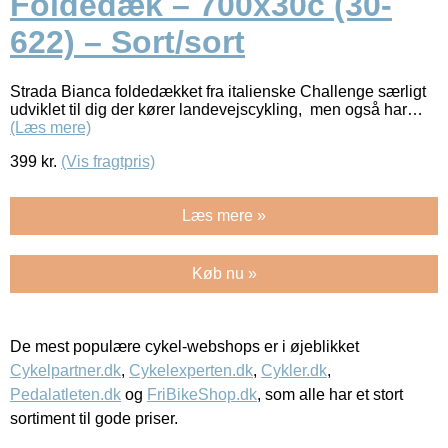
Foldedæk – 700x30c (30-
622) – Sort/sort
Strada Bianca foldedækket fra italienske Challenge særligt
udviklet til dig der kører landevejscykling, men også har…
(Læs mere)
399
kr.
(Vis fragtpris)
Læs mere »
Køb nu »
De mest populære cykel-webshops er i øjeblikket
Cykelpartner.dk
,
Cykelexperten.dk
,
Cykler.dk
,
Pedalatleten.dk
og
FriBikeShop.dk
, som alle har et stort
sortiment til gode priser.