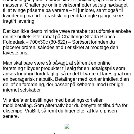
masser af Challenge online virksomheder set sig nødsaget
til at tvinge priserne på varerne – til juniorer, samt også til
kvinder og mænd – drastisk, og endda nogle gange sikre
fragtfri levering.
Det kan ikke desto mindre være rentabelt at udforske enkelte
online outlets efter rabat på Challenge Strada Bianca –
Foldedæk – 700x30c (30-622) – Sort/sort forinden du
placerer ordren, således at du er sikret at modtage den
laveste pris.
Man skal bare være så påvagt, at såfremt en online
forretning tilbyder produkter til salg for en udsalgspris som
anses for uhørt fordelagtig, så er det tit være et faresignal om
en bedragerisk netbutik. Betalinger med kort er imidlertid en
del af en forordning, der passer på køberen imod uærlige
internet selskaber.
Vi anbefaler bestillinger med betalingskort eller
mobilbetaling. Som alternativ bør du benytte et tilbud fra for
eksempel ViaBill, såfremt du higer efter at klare prisen
senere.