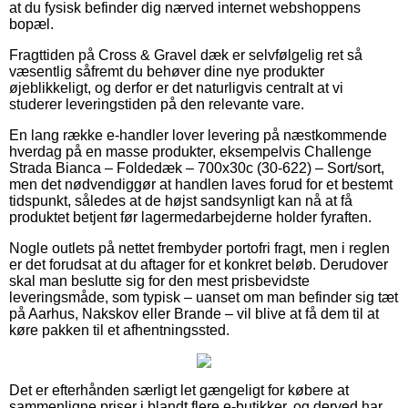
at du fysisk befinder dig nærved internet webshoppens
bopæl.
Fragttiden på Cross & Gravel dæk er selvfølgelig ret så
væsentlig såfremt du behøver dine nye produkter
øjeblikkeligt, og derfor er det naturligvis centralt at vi
studerer leveringstiden på den relevante vare.
En lang række e-handler lover levering på næstkommende
hverdag på en masse produkter, eksempelvis Challenge
Strada Bianca – Foldedæk – 700x30c (30-622) – Sort/sort,
men det nødvendiggør at handlen laves forud for et bestemt
tidspunkt, således at de højst sandsynligt kan nå at få
produktet betjent før lagermedarbejderne holder fyraften.
Nogle outlets på nettet frembyder portofri fragt, men i reglen
er det forudsat at du aftager for et konkret beløb. Derudover
skal man beslutte sig for den mest prisbevidste
leveringsmåde, som typisk – uanset om man befinder sig tæt
på Aarhus, Nakskov eller Brande – vil blive at få dem til at
køre pakken til et afhentningssted.
Det er efterhånden særligt let gængeligt for købere at
sammenligne priser i blandt flere e-butikker, og derved har