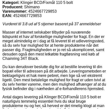
Kategori:
Klinger BCD/Fixmål 110 5 bolt
Producent:
Shimano
Varenummer:
4524667729853
EAN:
4524667729853
Vurderet til
3.8
ud af 5 stjerner baseret på
37
anmeldelser
Masser af internet selskaber tilbyder på nuværende
tidspunkt et hav af forskellige muligheder for fragt. En der er
meget almindelig er i dag at få leveret til et udleveringssted,
så du selv har mulighed for at hente produkterne når det
passer dig. Fragtmuligheden er jo ret så ukompliceret, samt
desuden også den mest letkøbte fragtløsning ved køb af
Chainring 34T Black.
Du kan derudover beslutte dig for at bestille levering til din
bopæl eller til adressen på dit arbejde. Leveringsmetoden er
beklageligvis et hak mere pebret, men lige så vel ekstremt
ligetil. Den mest betalelige mulighed for fragt er uden tvivl at
du selv henter varerne, men den mulighed afhænger af at du
fysisk befinder dig i nærheden af e-forhandlerens hjemsted.
Antal dages levering på Klinger BCD/Fixmål 110 5 bolt er
naturligvis temmelig essentiel hvis du skal bruge
produkterne nu og her, så herved er det rimelig klogt at man