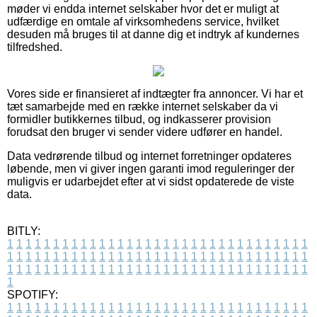
møder vi endda internet selskaber hvor det er muligt at
udfærdige en omtale af virksomhedens service, hvilket
desuden må bruges til at danne dig et indtryk af kundernes
tilfredshed.
Vores side er finansieret af indtægter fra annoncer. Vi har et
tæt samarbejde med en række internet selskaber da vi
formidler butikkernes tilbud, og indkasserer provision
forudsat den bruger vi sender videre udfører en handel.
Data vedrørende tilbud og internet forretninger opdateres
løbende, men vi giver ingen garanti imod reguleringer der
muligvis er udarbejdet efter at vi sidst opdaterede de viste
data.
BITLY:
1
1
1
1
1
1
1
1
1
1
1
1
1
1
1
1
1
1
1
1
1
1
1
1
1
1
1
1
1
1
1
1
1
1
1
1
1
1
1
1
1
1
1
1
1
1
1
1
1
1
1
1
1
1
1
1
1
1
1
1
1
1
1
1
1
1
1
1
1
1
1
1
1
1
1
1
1
1
1
1
1
1
1
1
1
1
1
1
1
1
1
1
1
1
1
1
1
1
1
1
SPOTIFY:
1
1
1
1
1
1
1
1
1
1
1
1
1
1
1
1
1
1
1
1
1
1
1
1
1
1
1
1
1
1
1
1
1