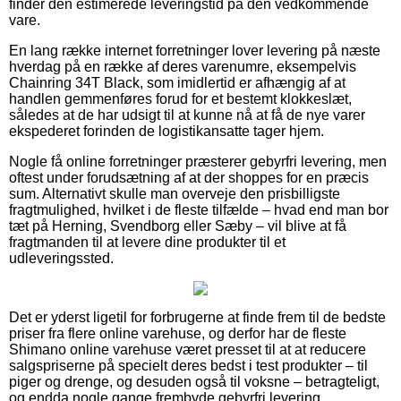
finder den estimerede leveringstid på den vedkommende
vare.
En lang række internet forretninger lover levering på næste
hverdag på en række af deres varenumre, eksempelvis
Chainring 34T Black, som imidlertid er afhængig af at
handlen gemmenføres forud for et bestemt klokkeslæt,
således at de har udsigt til at kunne nå at få de nye varer
ekspederet forinden de logistikansatte tager hjem.
Nogle få online forretninger præsterer gebyrfri levering, men
oftest under forudsætning af at der shoppes for en præcis
sum. Alternativt skulle man overveje den prisbilligste
fragtmulighed, hvilket i de fleste tilfælde – hvad end man bor
tæt på Herning, Svendborg eller Sæby – vil blive at få
fragtmanden til at levere dine produkter til et
udleveringssted.
Det er yderst ligetil for forbrugerne at finde frem til de bedste
priser fra flere online varehuse, og derfor har de fleste
Shimano online varehuse været presset til at at reducere
salgspriserne på specielt deres bedst i test produkter – til
piger og drenge, og desuden også til voksne – betragteligt,
og endda nogle gange frembyde gebyrfri levering.