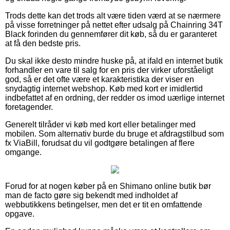
Trods dette kan det trods alt være tiden værd at se nærmere
på visse forretninger på nettet efter udsalg på Chainring 34T
Black forinden du gennemfører dit køb, så du er garanteret
at få den bedste pris.
Du skal ikke desto mindre huske på, at ifald en internet butik
forhandler en vare til salg for en pris der virker uforståeligt
god, så er det ofte være et karakteristika der viser en
snydagtig internet webshop. Køb med kort er imidlertid
indbefattet af en ordning, der redder os imod uærlige internet
foretagender.
Generelt tilråder vi køb med kort eller betalinger med
mobilen. Som alternativ burde du bruge et afdragstilbud som
fx ViaBill, forudsat du vil godtgøre betalingen af flere
omgange.
Forud for at nogen køber på en Shimano online butik bør
man de facto gøre sig bekendt med indholdet af
webbutikkens betingelser, men det er tit en omfattende
opgave.