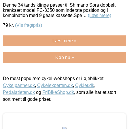
Denne 34 tands klinge passer til Shimano Sora dobbelt
kranksæt model FC-3350 som inderste position og i
kombination med 9 gears kassette.Spe…
(Læs mere)
79
kr.
(Vis fragtpris)
Læs mere »
Køb nu »
De mest populære cykel-webshops er i øjeblikket
Cykelpartner.dk
,
Cykelexperten.dk
,
Cykler.dk
,
Pedalatleten.dk
og
FriBikeShop.dk
, som alle har et stort
sortiment til gode priser.