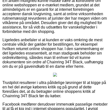
En anden mulighed kunne måske være at kontrollere om
online webshoppen er e-mærket medlem, grundet at det
almindeligvis er en garanti for at internet forretningen
accepterer dansk lovgivning, samt at online virksomheden
rutinemæssigt revurderes af jurister der har megen viden om
vilkårene på området. Desuden giver det dig mulighed for
assistance, for så vidt du udsættes for vanskeligheder i
forbindelse med din shopping.
Ligeledes anbefaler vi at kunden er vaks omkring de mest
centrale vilkår der gælder for bestillingen, for eksempel
hvilken returret online shoppen har. I den sammenhæng er
det ligeledes essesentielt, at man stadigvæk beholder sin
ordrekvittering, således man til enhver tid vil kunne
dokumentere sin ordre af Chainring 34T Black, uafhængig
om du er på gaveindkøb til en dame eller herre.
Trustpilot resulterer i ultra pålidelige løsninger til at kigge på
en hel del øvrige køberes kritik og på grund af dette
foreslåes det, at du betragter online shoppens kritik af
Chainring 34T Black før du køber.
Facebook medfører derudover immervæk passelige metoder
til at få et kig ind i internet shoppens popularitet. I øvrigt