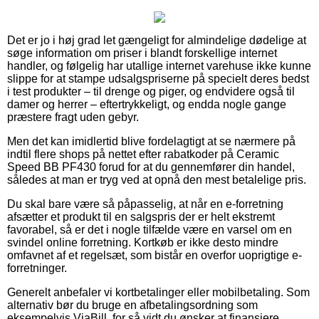
Det er jo i høj grad let gængeligt for almindelige dødelige at
søge information om priser i blandt forskellige internet
handler, og følgelig har utallige internet varehuse ikke kunne
slippe for at stampe udsalgspriserne på specielt deres bedst
i test produkter – til drenge og piger, og endvidere også til
damer og herrer – eftertrykkeligt, og endda nogle gange
præstere fragt uden gebyr.
Men det kan imidlertid blive fordelagtigt at se nærmere på
indtil flere shops på nettet efter rabatkoder på Ceramic
Speed BB PF430 forud for at du gennemfører din handel,
således at man er tryg ved at opnå den mest betalelige pris.
Du skal bare være så påpasselig, at når en e-forretning
afsætter et produkt til en salgspris der er helt ekstremt
favorabel, så er det i nogle tilfælde være en varsel om en
svindel online forretning. Kortkøb er ikke desto mindre
omfavnet af et regelsæt, som bistår en overfor uoprigtige e-
forretninger.
Generelt anbefaler vi kortbetalinger eller mobilbetaling. Som
alternativ bør du bruge en afbetalingsordning som
eksempelvis ViaBill, for så vidt du ønsker at finansiere