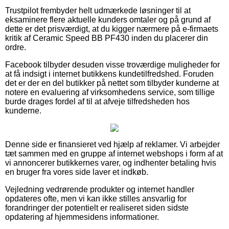
Trustpilot frembyder helt udmærkede løsninger til at
eksaminere flere aktuelle kunders omtaler og på grund af
dette er det prisværdigt, at du kigger nærmere på e-firmaets
kritik af Ceramic Speed BB PF430 inden du placerer din
ordre.
Facebook tilbyder desuden visse troværdige muligheder for
at få indsigt i internet butikkens kundetilfredshed. Foruden
det er der en del butikker på nettet som tilbyder kunderne at
notere en evaluering af virksomhedens service, som tillige
burde drages fordel af til at afveje tilfredsheden hos
kunderne.
Denne side er finansieret ved hjælp af reklamer. Vi arbejder
tæt sammen med en gruppe af internet webshops i form af at
vi annoncerer butikkernes varer, og indhenter betaling hvis
en bruger fra vores side laver et indkøb.
Vejledning vedrørende produkter og internet handler
opdateres ofte, men vi kan ikke stilles ansvarlig for
forandringer der potentielt er realiseret siden sidste
opdatering af hjemmesidens informationer.