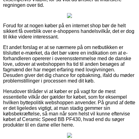
regningen over tid.
Forud for at nogen køber på en internet shop bør de helt
sikkert få overblik over e-shoppens handelsvilkår, det er dog
tit ikke videre interessant.
Et andet forslag er at se nærmere på om netbutikken er
tilsluttet e-mærket, da det bør være en indikation om at e-
forhandleren opererer i overensstemmelse med de danske
love, udover at webshoppen fra tid til anden besøges af
fagmænd der har meget erfaring med lovgivningen.
Desuden giver det dig chance for opbakning, ifald du møder
problemstillinger i processen med dit køb.
Herudover tilråder vi at køber er på vagt for de mest
essentielle vilkår der gælder for købet, som for eksempel
hvilken byttepolitik webshoppen anvender. På grund af dette
er det ligeledes vigtigt, at man stadig gemmer sin
købsbekræftelse, så man når som helst vil kunne eftervise
købet af Ceramic Speed BB PF430, hvad end du søger
produkter til en dame eller herre.