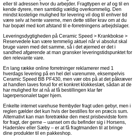
eller til adressen hvor du arbejder. Fragttypen er af og til en
kende dyrere, men samtidig vældig overkommelig. Den
mindst kostelige mulighed for levering vil dog til enhver tid
være selv at hente varerne, men dette stiller krav om at du
har bopæl med kort afstand til e-forretningens arbejdslager.
Leveringsdygtigheden på Ceramic Speed > Krankbokse >
Reservedele kan være temmelig aktuel når vi absolut skal
bruge varen med det samme, så i det øjemed er det i
sandhed afgørende at man gransker leveringstidspunktet for
den relevante vare.
En lang række online forretninger reklamerer med 1
hverdags levering på en hel del varenumre, eksempelvis
Ceramic Speed BB PF430, men vær obs på at det påkræver
at handlen laves forud for et konkret klokkeslæt, sådan at de
har mulighed for at nå at få bestillingen klar før
lagerpersonalet tager hjem.
Enkelte internet varehuse frembyder fragt uden gebyr, men i
reglen gælder det kun hvis der bestilles for en præcis sum.
Alternativt kan man foretrække den mest prisbevidste form
for fragt, der gerne – uanset om du befinder sig i Horsens,
Haderslev eller Sæby – er at få fragtmanden til at bringe
dine produkter til en pakkeshop.