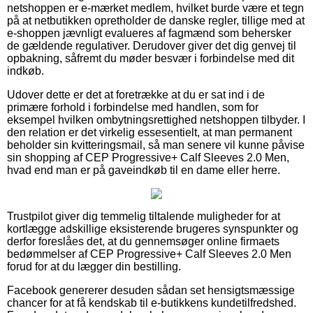
netshoppen er e-mærket medlem, hvilket burde være et tegn
på at netbutikken opretholder de danske regler, tillige med at
e-shoppen jævnligt evalueres af fagmænd som behersker
de gældende regulativer. Derudover giver det dig genvej til
opbakning, såfremt du møder besvær i forbindelse med dit
indkøb.
Udover dette er det at foretrække at du er sat ind i de
primære forhold i forbindelse med handlen, som for
eksempel hvilken ombytningsrettighed netshoppen tilbyder. I
den relation er det virkelig essesentielt, at man permanent
beholder sin kvitteringsmail, så man senere vil kunne påvise
sin shopping af CEP Progressive+ Calf Sleeves 2.0 Men,
hvad end man er på gaveindkøb til en dame eller herre.
Trustpilot giver dig temmelig tiltalende muligheder for at
kortlægge adskillige eksisterende brugeres synspunkter og
derfor foreslåes det, at du gennemsøger online firmaets
bedømmelser af CEP Progressive+ Calf Sleeves 2.0 Men
forud for at du lægger din bestilling.
Facebook genererer desuden sådan set hensigtsmæssige
chancer for at få kendskab til e-butikkens kundetilfredshed.