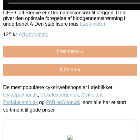
CEP Calf Sleeve er et kompressionsrør til læggen. Den
giver den optimale forøgelse af blodgennemstrømning i
underbenet.Â Den stabilisere mus
(Læs mere)
125
kr.
(Vis fragtpris)
Læs mere »
Køb nu »
De mest populære cykel-webshops er i øjeblikket
Cykelpartner.dk
,
Cykelexperten.dk
,
Cykler.dk
,
Pedalatleten.dk
og
FriBikeShop.dk
, som alle har et stort
sortiment til gode priser.