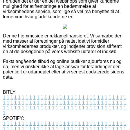
Foruden det er der en del webshops som giver kunderne
mulighed for at frembringe en bedømmelse af
virksomhedens service, som lige så vel må benyttes til at
fornemme hvor glade kunderne er.
Denne hjemmeside er reklamefinansieret. Vi samarbejder
med masser af forretninger på nettet idet vi formidler
virksomhedernes produkter, og indtjener provision såfremt
en af de besøgende på vores website udfører et indkøb.
Fakta angående tilbud og online butikker ajourføres nu og
da, men vi ønsker ikke at tage ansvar for forandringer der
potentielt er udarbejdet efter at vi senest opdaterede sidens
data.
BITLY:
1
1
1
1
1
1
1
1
1
1
1
1
1
1
1
1
1
1
1
1
1
1
1
1
1
1
1
1
1
1
1
1
1
1
1
1
1
1
1
1
1
1
1
1
1
1
1
1
1
1
1
1
1
1
1
1
1
1
1
1
1
1
1
1
1
1
1
1
1
1
1
1
1
1
1
1
1
1
1
1
1
1
1
1
1
1
1
1
1
1
1
1
1
1
1
1
1
1
1
1
SPOTIFY:
1
1
1
1
1
1
1
1
1
1
1
1
1
1
1
1
1
1
1
1
1
1
1
1
1
1
1
1
1
1
1
1
1
1
1
1
1
1
1
1
1
1
1
1
1
1
1
1
1
1
1
1
1
1
1
1
1
1
1
1
1
1
1
1
1
1