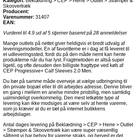
Kategori:
Beklædning > CEP > Herre > Outlet > Strømper &
Skoovertræk
Producent:
Varenummer:
31407
EAN:
Vurderet til
4.9
ud af 5 stjerner baseret på
28
anmeldelser
Mange outlets på nettet giver heldigvis et bredt udvalg af
leveringsmodeller. En af favoritterne er i dag at få leveret til
et udleveringssted, fordi du på den måde nemt kan hente
produkterne når du har lyst. Fragtmetoden er altså super
ligetil, og ofte desuden den billigste fragttype ved køb af
CEP Progressive+ Calf Sleeves 2.0 Men.
Du bør på samme måde overveje at vælge udbringning til
din private bopæl eller til dit arbejdes adresse. Denne bliver
en gang i mellem en anelse mindre prisbillig, men samtidig
ualmindeligt overkommelig. Den mest letkøbte type af
levering kan ikke modsiges at være selv at hente varerne,
som jo kræver at du er tæt på internet butikkens
arbejdslager.
Antal dages levering på Beklædning > CEP > Herre > Outlet
> Strømper & Skoovertræk kan være super væsentlig
såfremt vi har behov for varerne straks, og herved er det