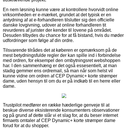
En nem løsning kunne være at kontrollere hvorvidt online
virksomheden er e-mærket, grundet at det typisk er en
antydning af at e-forhandleren tilslutter sig den officielle
danske lovgivning, udover at online forhandleren tit
revurderes af jurister der kender til lovene på området.
Desuden tilbydes du chance for at få bistand, hvis du møder
udfordringer som følge af din ordre.
Tilsvarende tilrådes det at køberen er opmærksom på de
mest betydningsfulde regler der kan spille ind i forbindelse
med ordren, for eksempel den ombytningsret webshoppen
har. I den sammenhæng er det også essesentielt, at man
stadig gemmer ens ordremail, så man når som helst vil
kunne vidne om ordren af CEP Dynamic+ korte strømper
dame, uden hensyn til om du er på indkøb til en herre eller
dame.
Trustpilot medfører en række hæderlige genveje til at
beskue diverse eksisterende konsumenters observationer
og på grund af dette slår vi et slag for, at du beser internet
firmaets omtaler af CEP Dynamic+ korte strømper dame
forud for at du shopper.