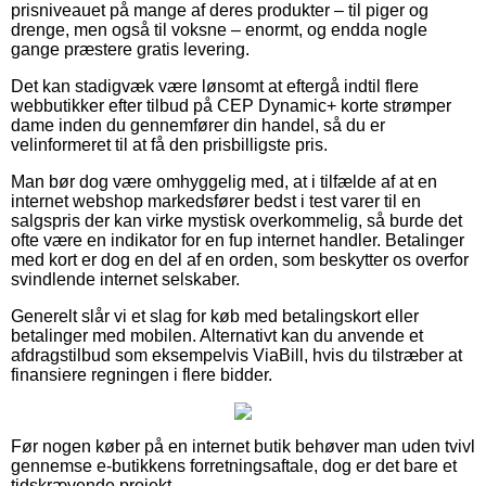
prisniveauet på mange af deres produkter – til piger og
drenge, men også til voksne – enormt, og endda nogle
gange præstere gratis levering.
Det kan stadigvæk være lønsomt at eftergå indtil flere
webbutikker efter tilbud på CEP Dynamic+ korte strømper
dame inden du gennemfører din handel, så du er
velinformeret til at få den prisbilligste pris.
Man bør dog være omhyggelig med, at i tilfælde af at en
internet webshop markedsfører bedst i test varer til en
salgspris der kan virke mystisk overkommelig, så burde det
ofte være en indikator for en fup internet handler. Betalinger
med kort er dog en del af en orden, som beskytter os overfor
svindlende internet selskaber.
Generelt slår vi et slag for køb med betalingskort eller
betalinger med mobilen. Alternativt kan du anvende et
afdragstilbud som eksempelvis ViaBill, hvis du tilstræber at
finansiere regningen i flere bidder.
Før nogen køber på en internet butik behøver man uden tvivl
gennemse e-butikkens forretningsaftale, dog er det bare et
tidskrævende projekt.