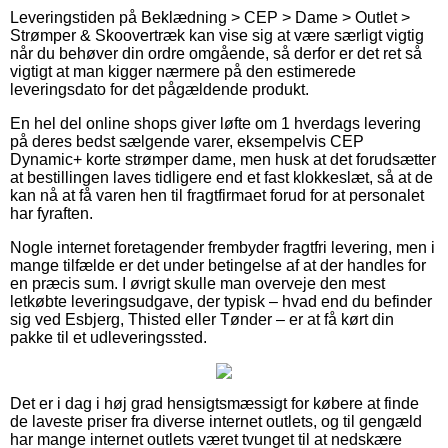
Leveringstiden på Beklædning > CEP > Dame > Outlet >
Strømper & Skoovertræk kan vise sig at være særligt vigtig
når du behøver din ordre omgående, så derfor er det ret så
vigtigt at man kigger nærmere på den estimerede
leveringsdato for det pågældende produkt.
En hel del online shops giver løfte om 1 hverdags levering
på deres bedst sælgende varer, eksempelvis CEP
Dynamic+ korte strømper dame, men husk at det forudsætter
at bestillingen laves tidligere end et fast klokkeslæt, så at de
kan nå at få varen hen til fragtfirmaet forud for at personalet
har fyraften.
Nogle internet foretagender frembyder fragtfri levering, men i
mange tilfælde er det under betingelse af at der handles for
en præcis sum. I øvrigt skulle man overveje den mest
letkøbte leveringsudgave, der typisk – hvad end du befinder
sig ved Esbjerg, Thisted eller Tønder – er at få kørt din
pakke til et udleveringssted.
Det er i dag i høj grad hensigtsmæssigt for købere at finde
de laveste priser fra diverse internet outlets, og til gengæld
har mange internet outlets været tvunget til at nedskære