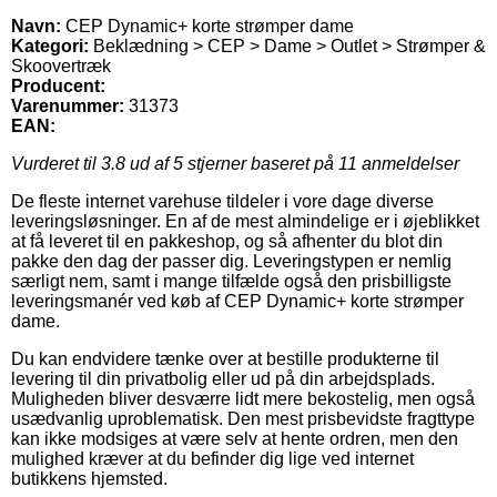
Navn:
CEP Dynamic+ korte strømper dame
Kategori:
Beklædning > CEP > Dame > Outlet > Strømper &
Skoovertræk
Producent:
Varenummer:
31373
EAN:
Vurderet til
3.8
ud af 5 stjerner baseret på
11
anmeldelser
De fleste internet varehuse tildeler i vore dage diverse
leveringsløsninger. En af de mest almindelige er i øjeblikket
at få leveret til en pakkeshop, og så afhenter du blot din
pakke den dag der passer dig. Leveringstypen er nemlig
særligt nem, samt i mange tilfælde også den prisbilligste
leveringsmanér ved køb af CEP Dynamic+ korte strømper
dame.
Du kan endvidere tænke over at bestille produkterne til
levering til din privatbolig eller ud på din arbejdsplads.
Muligheden bliver desværre lidt mere bekostelig, men også
usædvanlig uproblematisk. Den mest prisbevidste fragttype
kan ikke modsiges at være selv at hente ordren, men den
mulighed kræver at du befinder dig lige ved internet
butikkens hjemsted.