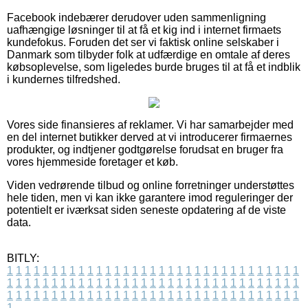
Facebook indebærer derudover uden sammenligning
uafhængige løsninger til at få et kig ind i internet firmaets
kundefokus. Foruden det ser vi faktisk online selskaber i
Danmark som tilbyder folk at udfærdige en omtale af deres
købsoplevelse, som ligeledes burde bruges til at få et indblik
i kundernes tilfredshed.
Vores side finansieres af reklamer. Vi har samarbejder med
en del internet butikker derved at vi introducerer firmaernes
produkter, og indtjener godtgørelse forudsat en bruger fra
vores hjemmeside foretager et køb.
Viden vedrørende tilbud og online forretninger understøttes
hele tiden, men vi kan ikke garantere imod reguleringer der
potentielt er iværksat siden seneste opdatering af de viste
data.
BITLY:
1
1
1
1
1
1
1
1
1
1
1
1
1
1
1
1
1
1
1
1
1
1
1
1
1
1
1
1
1
1
1
1
1
1
1
1
1
1
1
1
1
1
1
1
1
1
1
1
1
1
1
1
1
1
1
1
1
1
1
1
1
1
1
1
1
1
1
1
1
1
1
1
1
1
1
1
1
1
1
1
1
1
1
1
1
1
1
1
1
1
1
1
1
1
1
1
1
1
1
1