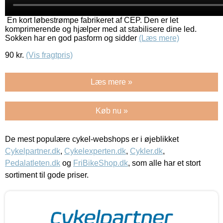
En kort løbestrømpe fabrikeret af CEP. Den er let
komprimerende og hjælper med at stabilisere dine led.
Sokken har en god pasform og sidder
(Læs mere)
90
kr.
(Vis fragtpris)
Læs mere »
Køb nu »
De mest populære cykel-webshops er i øjeblikket
Cykelpartner.dk
,
Cykelexperten.dk
,
Cykler.dk
,
Pedalatleten.dk
og
FriBikeShop.dk
, som alle har et stort
sortiment til gode priser.