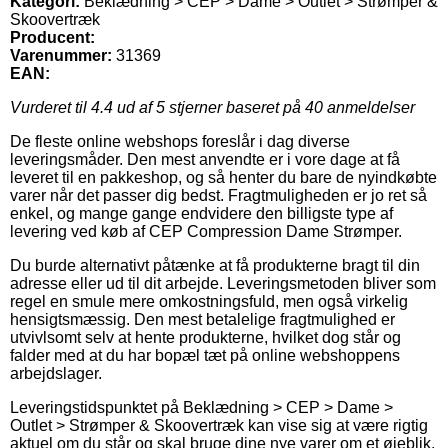
Kategori:
Beklædning > CEP > Dame > Outlet > Strømper &
Skoovertræk
Producent:
Varenummer:
31369
EAN:
Vurderet til
4.4
ud af 5 stjerner baseret på
40
anmeldelser
De fleste online webshops foreslår i dag diverse
leveringsmåder. Den mest anvendte er i vore dage at få
leveret til en pakkeshop, og så henter du bare de nyindkøbte
varer når det passer dig bedst. Fragtmuligheden er jo ret så
enkel, og mange gange endvidere den billigste type af
levering ved køb af CEP Compression Dame Strømper.
Du burde alternativt påtænke at få produkterne bragt til din
adresse eller ud til dit arbejde. Leveringsmetoden bliver som
regel en smule mere omkostningsfuld, men også virkelig
hensigtsmæssig. Den mest betalelige fragtmulighed er
utvivlsomt selv at hente produkterne, hvilket dog står og
falder med at du har bopæl tæt på online webshoppens
arbejdslager.
Leveringstidspunktet på Beklædning > CEP > Dame >
Outlet > Strømper & Skoovertræk kan vise sig at være rigtig
aktuel om du står og skal bruge dine nye varer om et øjeblik,