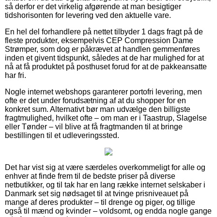
så derfor er det virkelig afgørende at man besigtiger
tidshorisonten for levering ved den aktuelle vare.
En hel del forhandlere på nettet tilbyder 1 dags fragt på de
fleste produkter, eksempelvis CEP Compression Dame
Strømper, som dog er påkrævet at handlen gemmenføres
inden et givent tidspunkt, således at de har mulighed for at
nå at få produktet på posthuset forud for at de pakkeansatte
har fri.
Nogle internet webshops garanterer portofri levering, men
ofte er det under forudsætning af at du shopper for en
konkret sum. Alternativt bør man udvælge den billigste
fragtmulighed, hvilket ofte – om man er i Taastrup, Slagelse
eller Tønder – vil blive at få fragtmanden til at bringe
bestillingen til et udleveringssted.
Det har vist sig at være særdeles overkommeligt for alle og
enhver at finde frem til de bedste priser på diverse
netbutikker, og til tak har en lang række internet selskaber i
Danmark set sig nødsaget til at tvinge prisniveauet på
mange af deres produkter – til drenge og piger, og tillige
også til mænd og kvinder – voldsomt, og endda nogle gange