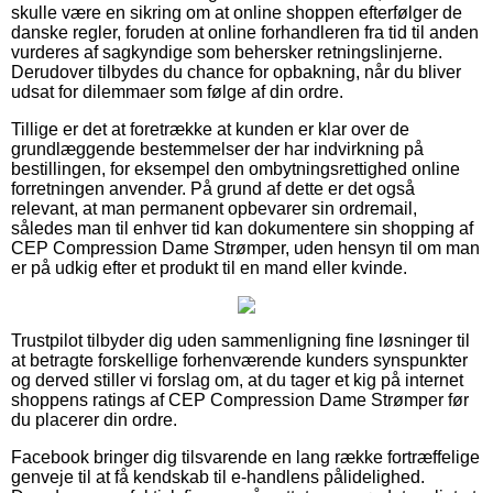
skulle være en sikring om at online shoppen efterfølger de
danske regler, foruden at online forhandleren fra tid til anden
vurderes af sagkyndige som behersker retningslinjerne.
Derudover tilbydes du chance for opbakning, når du bliver
udsat for dilemmaer som følge af din ordre.
Tillige er det at foretrække at kunden er klar over de
grundlæggende bestemmelser der har indvirkning på
bestillingen, for eksempel den ombytningsrettighed online
forretningen anvender. På grund af dette er det også
relevant, at man permanent opbevarer sin ordremail,
således man til enhver tid kan dokumentere sin shopping af
CEP Compression Dame Strømper, uden hensyn til om man
er på udkig efter et produkt til en mand eller kvinde.
Trustpilot tilbyder dig uden sammenligning fine løsninger til
at betragte forskellige forhenværende kunders synspunkter
og derved stiller vi forslag om, at du tager et kig på internet
shoppens ratings af CEP Compression Dame Strømper før
du placerer din ordre.
Facebook bringer dig tilsvarende en lang række fortræffelige
genveje til at få kendskab til e-handlens pålidelighed.