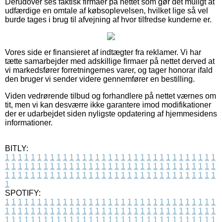
Derudover ses faktisk firmaer på nettet som gør det muligt at
udfærdige en omtale af købsoplevelsen, hvilket lige så vel
burde tages i brug til afvejning af hvor tilfredse kunderne er.
Vores side er finansieret af indtægter fra reklamer. Vi har
tætte samarbejder med adskillige firmaer på nettet derved at
vi markedsfører forretningernes varer, og tager honorar ifald
den bruger vi sender videre gennemfører en bestilling.
Viden vedrørende tilbud og forhandlere på nettet værnes om
tit, men vi kan desværre ikke garantere imod modifikationer
der er udarbejdet siden nyligste opdatering af hjemmesidens
informationer.
BITLY:
1
1
1
1
1
1
1
1
1
1
1
1
1
1
1
1
1
1
1
1
1
1
1
1
1
1
1
1
1
1
1
1
1
1
1
1
1
1
1
1
1
1
1
1
1
1
1
1
1
1
1
1
1
1
1
1
1
1
1
1
1
1
1
1
1
1
1
1
1
1
1
1
1
1
1
1
1
1
1
1
1
1
1
1
1
1
1
1
1
1
1
1
1
1
1
1
1
1
1
1
SPOTIFY:
1
1
1
1
1
1
1
1
1
1
1
1
1
1
1
1
1
1
1
1
1
1
1
1
1
1
1
1
1
1
1
1
1
1
1
1
1
1
1
1
1
1
1
1
1
1
1
1
1
1
1
1
1
1
1
1
1
1
1
1
1
1
1
1
1
1
1
1
1
1
1
1
1
1
1
1
1
1
1
1
1
1
1
1
1
1
1
1
1
1
1
1
1
1
1
1
1
1
1