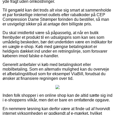
yde fragt uden omkostninger.
Til gengæld kan det trods alt vise sig smart at sammenholde
et par forskellige internet outlets efter rabatkoder på CEP
Compression Dame Strømper forinden du bestiller, så man
er usvigeligt sikker på at antage den billigste pris.
Du skal imidlertid være så påpasselig, at når en butik
frembyder et produkt til en udsalgspris som kan ses som
umådelig beskeden, bør det undertiden være en indikator for
en uægte e-shop. Køb med gængse betalingskort er
heldigvis dækket ind under en retningslinje, som forsvarer
køberen imod falske e-handler.
Generelt anbefaler vi køb med betalingskort eller
mobilbetaling. Som en alternativ mulighed kan du overveje
et afbetalingstilbud som for eksempel ViaBill, forudsat du
ønsker at finansiere regningen over tid.
Inden folk shopper i en online shop kan de altid sætte sig ind
i e-shoppens vilkår, men det er bare en omfattende opgave.
En nemmere løsning kan derfor være at finde ud af hvorvidt
internet virksomheden er godkendt af e-mærket, hvilket