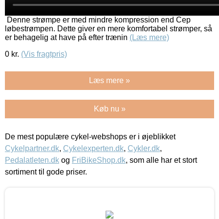
Denne strømpe er med mindre kompression end Cep
løbestrømpen. Dette giver en mere komfortabel strømper, så
er behagelig at have på efter trænin
(Læs mere)
0
kr.
(Vis fragtpris)
Læs mere »
Køb nu »
De mest populære cykel-webshops er i øjeblikket
Cykelpartner.dk
,
Cykelexperten.dk
,
Cykler.dk
,
Pedalatleten.dk
og
FriBikeShop.dk
, som alle har et stort
sortiment til gode priser.