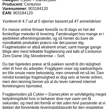
Producent:
Centurion
Varenummer:
903184120
EAN:
903184120
Vurderet til
4.7
ud af 5 stjerner baseret på
47
anmeldelser
En masse online firmaer foreslår nu til dags en hel del
forskellige metoder til levering. Førstevalget hos mange er i
øjeblikket afhentningssteder, og så henter du bare de
nyindkøbte produkter præcis når det passer dig.
Fragtmetoden er altså ekstremt smart, samt mange gange
tillige den mest letkøbte fragtløsning ved køb af Centurion
Zero Dame 16g Skivebremse – Sort.
Du bør ligeledes prøve at få pakken sendt til din lejlighed
eller til hvor du arbejder. Fragttypen viser sig sædvanligvis
en lille smule mere bekostelig, men omvendt ret så let. Den
mindst kostelige fragtmulighed er dog selv at hente ordren,
men den løsning beroer på at du lever nærved internet
forretningens hjemsted.
Fragtperioden på Cykler > Damecykler er selvfølgelig meget
betydningsfuld hvis vi behøver dine nye varer om få
sekunder, og med det formål er det uden tvivl passende at vi
tjekker det forventede leveringstidspunkt for den respektive