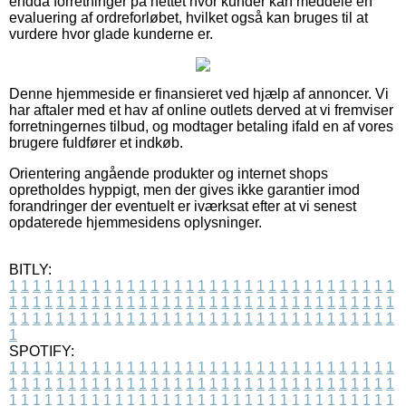
endda forretninger på nettet hvor kunder kan meddele en
evaluering af ordreforløbet, hvilket også kan bruges til at
vurdere hvor glade kunderne er.
Denne hjemmeside er finansieret ved hjælp af annoncer. Vi
har aftaler med et hav af online outlets derved at vi fremviser
forretningernes tilbud, og modtager betaling ifald en af vores
brugere fuldfører et indkøb.
Orientering angående produkter og internet shops
opretholdes hyppigt, men der gives ikke garantier imod
forandringer der eventuelt er iværksat efter at vi senest
opdaterede hjemmesidens oplysninger.
BITLY:
1
1
1
1
1
1
1
1
1
1
1
1
1
1
1
1
1
1
1
1
1
1
1
1
1
1
1
1
1
1
1
1
1
1
1
1
1
1
1
1
1
1
1
1
1
1
1
1
1
1
1
1
1
1
1
1
1
1
1
1
1
1
1
1
1
1
1
1
1
1
1
1
1
1
1
1
1
1
1
1
1
1
1
1
1
1
1
1
1
1
1
1
1
1
1
1
1
1
1
1
SPOTIFY:
1
1
1
1
1
1
1
1
1
1
1
1
1
1
1
1
1
1
1
1
1
1
1
1
1
1
1
1
1
1
1
1
1
1
1
1
1
1
1
1
1
1
1
1
1
1
1
1
1
1
1
1
1
1
1
1
1
1
1
1
1
1
1
1
1
1
1
1
1
1
1
1
1
1
1
1
1
1
1
1
1
1
1
1
1
1
1
1
1
1
1
1
1
1
1
1
1
1
1