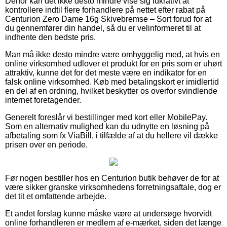
Derfor kan det ikke desto mindre vise sig lukrativt at
kontrollere indtil flere forhandlere på nettet efter rabat på
Centurion Zero Dame 16g Skivebremse – Sort forud for at
du gennemfører din handel, så du er velinformeret til at
indhente den bedste pris.
Man må ikke desto mindre være omhyggelig med, at hvis en
online virksomhed udlover et produkt for en pris som er uhørt
attraktiv, kunne det for det meste være en indikator for en
falsk online virksomhed. Køb med betalingskort er imidlertid
en del af en ordning, hvilket beskytter os overfor svindlende
internet foretagender.
Generelt foreslår vi bestillinger med kort eller MobilePay.
Som en alternativ mulighed kan du udnytte en løsning på
afbetaling som fx ViaBill, i tilfælde af at du hellere vil dække
prisen over en periode.
Før nogen bestiller hos en Centurion butik behøver de for at
være sikker granske virksomhedens forretningsaftale, dog er
det tit et omfattende arbejde.
Et andet forslag kunne måske være at undersøge hvorvidt
online forhandleren er medlem af e-mærket, siden det længe