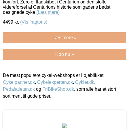
komfort. Zero er flagskibet i Centurion og den stolte
videreførsel af Centurions historie som gadens bedst
designede cyke
(Læs mere)
4499
kr.
(Vis fragtpris)
Læs mere »
Køb nu »
De mest populære cykel-webshops er i øjeblikket
Cykelpartner.dk
,
Cykelexperten.dk
,
Cykler.dk
,
Pedalatleten.dk
og
FriBikeShop.dk
, som alle har et stort
sortiment til gode priser.