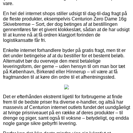
vare.
En hel del internet shops stiller udsigt til dag-til-dag fragt på
de fleste produkter, eksempelvis Centurion Zero Dame 16g
Skivebremse – Sort, der dog betinges af at bestillingen
gennemføres før et givent klokkeslæt, sådan at de har udsigt
til at kunne nå at få ordren klargjort forinden de
logistikansatte får fri.
Enkelte internet forhandlere byder på gratis fragt, men tit er
det under betingelse af at du bestiller for et bestemt beløb.
Alternativt bør du overveje den mest betalelige
leveringsform, der gerne – uden hensyn til om man bor tæt
på København, Birkerød eller Hinnerup – vil være at få
fragtmanden til at køre din ordre til et afhentningssted.
Det er efterhånden ekstremt ligetil for forbrugerne at finde
frem til de bedste priser fra diverse e-handler, og altså har
massevis af Centurion internet outlets fundet det uundgåeligt
at tvinge prisniveauet på en række af deres produkter – til
drenge og piger, samt også til voksne – betydeligt, og endda
nogle gange sikre gebyrfri levering.