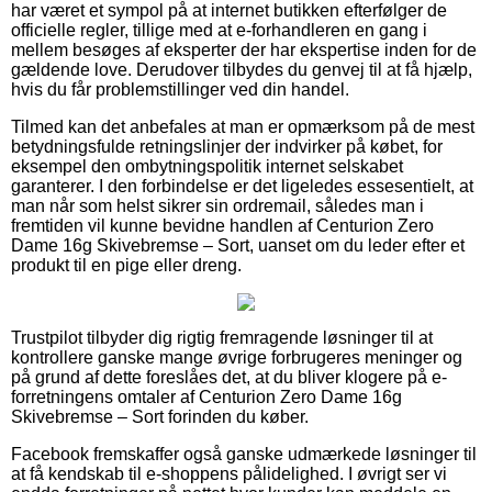
har været et sympol på at internet butikken efterfølger de
officielle regler, tillige med at e-forhandleren en gang i
mellem besøges af eksperter der har ekspertise inden for de
gældende love. Derudover tilbydes du genvej til at få hjælp,
hvis du får problemstillinger ved din handel.
Tilmed kan det anbefales at man er opmærksom på de mest
betydningsfulde retningslinjer der indvirker på købet, for
eksempel den ombytningspolitik internet selskabet
garanterer. I den forbindelse er det ligeledes essesentielt, at
man når som helst sikrer sin ordremail, således man i
fremtiden vil kunne bevidne handlen af Centurion Zero
Dame 16g Skivebremse – Sort, uanset om du leder efter et
produkt til en pige eller dreng.
Trustpilot tilbyder dig rigtig fremragende løsninger til at
kontrollere ganske mange øvrige forbrugeres meninger og
på grund af dette foreslåes det, at du bliver klogere på e-
forretningens omtaler af Centurion Zero Dame 16g
Skivebremse – Sort forinden du køber.
Facebook fremskaffer også ganske udmærkede løsninger til
at få kendskab til e-shoppens pålidelighed. I øvrigt ser vi