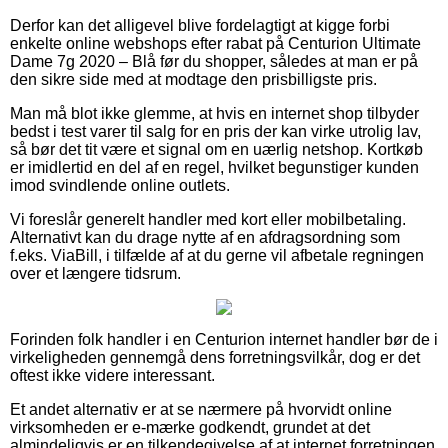
Derfor kan det alligevel blive fordelagtigt at kigge forbi
enkelte online webshops efter rabat på Centurion Ultimate
Dame 7g 2020 – Blå før du shopper, således at man er på
den sikre side med at modtage den prisbilligste pris.
Man må blot ikke glemme, at hvis en internet shop tilbyder
bedst i test varer til salg for en pris der kan virke utrolig lav,
så bør det tit være et signal om en uærlig netshop. Kortkøb
er imidlertid en del af en regel, hvilket begunstiger kunden
imod svindlende online outlets.
Vi foreslår generelt handler med kort eller mobilbetaling.
Alternativt kan du drage nytte af en afdragsordning som
f.eks. ViaBill, i tilfælde af at du gerne vil afbetale regningen
over et længere tidsrum.
Forinden folk handler i en Centurion internet handler bør de i
virkeligheden gennemgå dens forretningsvilkår, dog er det
oftest ikke videre interessant.
Et andet alternativ er at se nærmere på hvorvidt online
virksomheden er e-mærke godkendt, grundet at det
almindeligvis er en tilkendegivelse af at internet forretningen