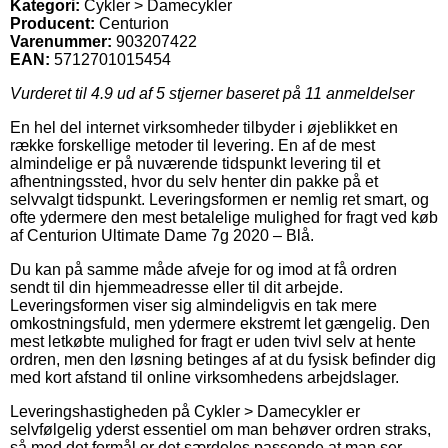
Kategori:
Cykler > Damecykler
Producent:
Centurion
Varenummer:
903207422
EAN:
5712701015454
Vurderet til
4.9
ud af 5 stjerner baseret på
11
anmeldelser
En hel del internet virksomheder tilbyder i øjeblikket en
række forskellige metoder til levering. En af de mest
almindelige er på nuværende tidspunkt levering til et
afhentningssted, hvor du selv henter din pakke på et
selvvalgt tidspunkt. Leveringsformen er nemlig ret smart, og
ofte ydermere den mest betalelige mulighed for fragt ved køb
af Centurion Ultimate Dame 7g 2020 – Blå.
Du kan på samme måde afveje for og imod at få ordren
sendt til din hjemmeadresse eller til dit arbejde.
Leveringsformen viser sig almindeligvis en tak mere
omkostningsfuld, men ydermere ekstremt let gængelig. Den
mest letkøbte mulighed for fragt er uden tvivl selv at hente
ordren, men den løsning betinges af at du fysisk befinder dig
med kort afstand til online virksomhedens arbejdslager.
Leveringshastigheden på Cykler > Damecykler er
selvfølgelig yderst essentiel om man behøver ordren straks,
så med det formål er det særdeles passende at man ser