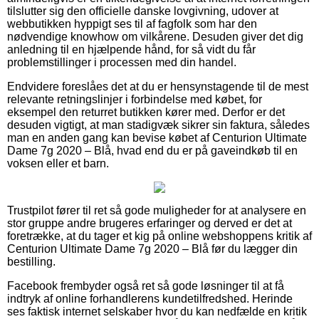
tilslutter sig den officielle danske lovgivning, udover at
webbutikken hyppigt ses til af fagfolk som har den
nødvendige knowhow om vilkårene. Desuden giver det dig
anledning til en hjælpende hånd, for så vidt du får
problemstillinger i processen med din handel.
Endvidere foreslåes det at du er hensynstagende til de mest
relevante retningslinjer i forbindelse med købet, for
eksempel den returret butikken kører med. Derfor er det
desuden vigtigt, at man stadigvæk sikrer sin faktura, således
man en anden gang kan bevise købet af Centurion Ultimate
Dame 7g 2020 – Blå, hvad end du er på gaveindkøb til en
voksen eller et barn.
Trustpilot fører til ret så gode muligheder for at analysere en
stor gruppe andre brugeres erfaringer og derved er det at
foretrække, at du tager et kig på online webshoppens kritik af
Centurion Ultimate Dame 7g 2020 – Blå før du lægger din
bestilling.
Facebook frembyder også ret så gode løsninger til at få
indtryk af online forhandlerens kundetilfredshed. Herinde
ses faktisk internet selskaber hvor du kan nedfælde en kritik