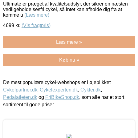
Ultimate er præget af kvalitetsudstyr, der sikrer en næsten
vedligeholdelsesfri cykel, så intet kan afholde dig fra at
komme u
(Læs mere)
4699
kr.
(Vis fragtpris)
Læs mere »
Køb nu »
De mest populære cykel-webshops er i øjeblikket
Cykelpartner.dk
,
Cykelexperten.dk
,
Cykler.dk
,
Pedalatleten.dk
og
FriBikeShop.dk
, som alle har et stort
sortiment til gode priser.