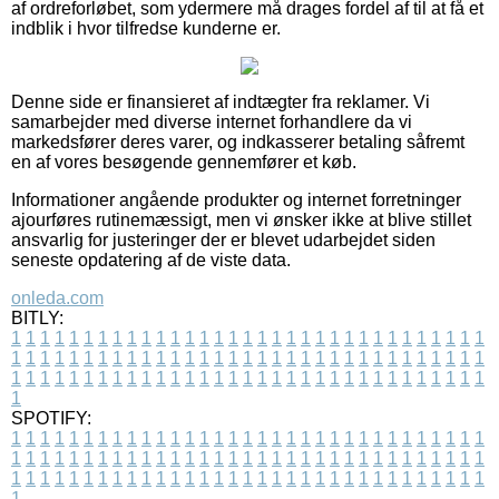
af ordreforløbet, som ydermere må drages fordel af til at få et
indblik i hvor tilfredse kunderne er.
Denne side er finansieret af indtægter fra reklamer. Vi
samarbejder med diverse internet forhandlere da vi
markedsfører deres varer, og indkasserer betaling såfremt
en af vores besøgende gennemfører et køb.
Informationer angående produkter og internet forretninger
ajourføres rutinemæssigt, men vi ønsker ikke at blive stillet
ansvarlig for justeringer der er blevet udarbejdet siden
seneste opdatering af de viste data.
onleda.com
BITLY:
1
1
1
1
1
1
1
1
1
1
1
1
1
1
1
1
1
1
1
1
1
1
1
1
1
1
1
1
1
1
1
1
1
1
1
1
1
1
1
1
1
1
1
1
1
1
1
1
1
1
1
1
1
1
1
1
1
1
1
1
1
1
1
1
1
1
1
1
1
1
1
1
1
1
1
1
1
1
1
1
1
1
1
1
1
1
1
1
1
1
1
1
1
1
1
1
1
1
1
1
SPOTIFY:
1
1
1
1
1
1
1
1
1
1
1
1
1
1
1
1
1
1
1
1
1
1
1
1
1
1
1
1
1
1
1
1
1
1
1
1
1
1
1
1
1
1
1
1
1
1
1
1
1
1
1
1
1
1
1
1
1
1
1
1
1
1
1
1
1
1
1
1
1
1
1
1
1
1
1
1
1
1
1
1
1
1
1
1
1
1
1
1
1
1
1
1
1
1
1
1
1
1
1
1