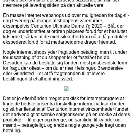
nærmere på leveringstiden på den aktuelle vare.
En masse internet webshops udlover muligheden for dag-til-
dag levering på mange af shoppens varenumre,
eksempelvis Centurion Ultimate Dame 7g 2020 – Blå, der
dog er underforstået at ordren placeres forud for et besluttet
tidspunkt, sådan at de med sikkerhed kan nå at få produktet
ekspederet forud for at medarbejderne drager hjemad.
Nogle internet shops yder fragt uden betaling, men tit under
forudsætning af at du shopper for et fastslået beløb.
Desuden kan du beslutte sig for den mest prisbevidste form
for fragt, der oftest – om du er nær Helsingør, Brønderslev
eller Grindsted – er at få fragtmanden til at levere
bestillingen til et afhentningssted.
Det er jo efterhånden meget praktisk for internetbrugere at
finde de bedste priser fra forskellige internet virksomheder,
og så har flertallet af Centurion internet virksomheder fundet
det nødvendigt at sænke salgspriserne på en række af deres
produkter – til piger og drenge, og samtidig til kvinder og
mænd – betragteligt, og endda nogle gange yde fragt uden
betaling.