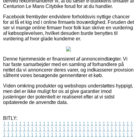
derved rekommanderer vi, at du læser e-butikkens omtaler af
Centurion Le Mans Citybike forud for at du handler.
Facebook frembyder endvidere forholdsvis nyttige chancer
for at få et kig ind i online firmaets troværdighed. Foruden det
ser vi mange online firmaer hvor folk kan skrive en vurdering
af købsoplevelsen, hvilket desuden burde benyttes til
vurdering af hvor glade kunderne er.
Denne hjemmeside er finansieret af annonceindtægter. Vi
har faste samarbejder med en samling af forhandlere på
nettet da vi annoncerer deres varer, og indkasserer provision
såfremt vores besøgende gennemfører et køb.
Viden omkring produkter og webshops understøttes hyppigt,
men det er ikke muligt for os at give garantier imod
justeringer der potentielt er realiseret efter at vi sidst
opdaterede de anvendte data.
BITLY:
1
1
1
1
1
1
1
1
1
1
1
1
1
1
1
1
1
1
1
1
1
1
1
1
1
1
1
1
1
1
1
1
1
1
1
1
1
1
1
1
1
1
1
1
1
1
1
1
1
1
1
1
1
1
1
1
1
1
1
1
1
1
1
1
1
1
1
1
1
1
1
1
1
1
1
1
1
1
1
1
1
1
1
1
1
1
1
1
1
1
1
1
1
1
1
1
1
1
1