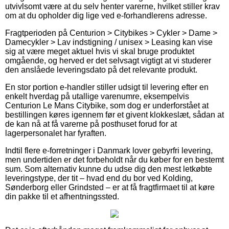
utvivlsomt være at du selv henter varerne, hvilket stiller krav
om at du opholder dig lige ved e-forhandlerens adresse.
Fragtperioden på Centurion > Citybikes > Cykler > Dame >
Damecykler > Lav indstigning / unisex > Leasing kan vise
sig at være meget aktuel hvis vi skal bruge produktet
omgående, og herved er det selvsagt vigtigt at vi studerer
den anslåede leveringsdato på det relevante produkt.
En stor portion e-handler stiller udsigt til levering efter en
enkelt hverdag på utallige varenumre, eksempelvis
Centurion Le Mans Citybike, som dog er underforstået at
bestillingen køres igennem før et givent klokkeslæt, sådan at
de kan nå at få varerne på posthuset forud for at
lagerpersonalet har fyraften.
Indtil flere e-forretninger i Danmark lover gebyrfri levering,
men undertiden er det forbeholdt når du køber for en bestemt
sum. Som alternativ kunne du udse dig den mest letkøbte
leveringstype, der tit – hvad end du bor ved Kolding,
Sønderborg eller Grindsted – er at få fragtfirmaet til at køre
din pakke til et afhentningssted.