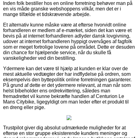
Inden folk bestiller hos en online forretning behøver man på
en vis måde granske webshoppens vilkår, men det er i
mange tilfælde et tidskrævende arbejde.
Et alternativ kunne måske være at efterse hvorvidt online
forhandleren er medlem af e-mærket, siden det kan være et
bevis på at internet forhandleren adlyder dansk lovgivning,
udover at internet forhandleren hyppigt overvåges af fagfolk
som er meget fortrolige lovene på området. Dette er desuden
din chance for hjælpende service, når du skulle få
vanskeligheder ved din bestilling.
Ydermere kan det være til hjælp at kunden er klar over de
mest aktuelle vedtægter der har indflydelse på ordren, som
eksempelvis den byttepolitik online forretningen garanterer.
På grund af dette er det ydermere relevant, at man når som
helst bibeholder ens ordrekvittering, således man
fremadrettet vil kunne bekræfte handlen af Centurion Le
Mans Citybike, ligegyldigt om man leder efter et produkt til
en dreng eller pige.
Trustpilot giver dig absolut udmærkede muligheder for at
efterse en stor gruppe eksisterende kunders meninger og