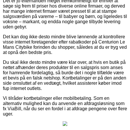
Det er jo efterhånden meget fremkommeligt for enhver at
søge sig frem til priser hos diverse online firmaer, og derved
har mange internet firmaer været presset til at at stampe
salgsværdien på varerne – til babyer og børn, og ligeledes til
voksne – markant, og endda nogle gange tilbyde levering
uden gebyr.
Det kan dog ikke desto mindre blive lønnende at kontrollere
visse internet foretagender efter rabatkoder på Centurion Le
Mans Citybike forinden du shopper, således at du er tryg ved
at opnå den bedste pris.
Du skal ikke desto mindre være klar over, at hvis en butik på
nettet afhænder deres produkter til en salgspris som anses
for hamrende fordelagtig, så burde det i nogle tilfælde være
et bevis på en falsk netshop. Kortbetalinger er på den anden
side omsluttet af en vedtægt, hvilket assisterer køber imod
fup internet outlets.
Vi tilråder kortbetalinger eller mobilbetaling. Som en
alternativ mulighed kan du anvende en afdragsløsning som
fx ViaBill, når du ser en fordel i at afdrage pengene over flere
uger.