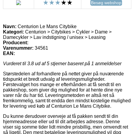
Besøg webshop
Navn:
Centurion Le Mans Citybike
Kategori:
Centurion > Citybikes > Cykler > Dame >
Damecykler > Lav indstigning / unisex > Leasing
Producent:
Varenummer:
34561
EAN:
Vurderet til
3.8
ud af 5 stjerner baseret på
1
anmeldelser
Størstedelen af forhandlere på nettet giver på nuværende
tidspunkt et bredt udvalg af leveringsmuligheder.
Førstevalget hos mange er efterhånden at få sendt til en
pakkeshop, som giver dig mulighed for at hente dine nye
varer når du har tid. Leveringsmetoden er altså ret så
fremkommelig, samt tit endda den mindst kostelige mulighed
for levering ved køb af Centurion Le Mans Citybike.
Du kunne derudover overveje at få pakken sendt til din
hjemmeadresse eller ud til dit arbejdes adresse. Denne
viser sig somme tider lidt mindre prisbillig, men omvendt ret
så ligetil. Den mest betalelige leveringsmulighed vil dog