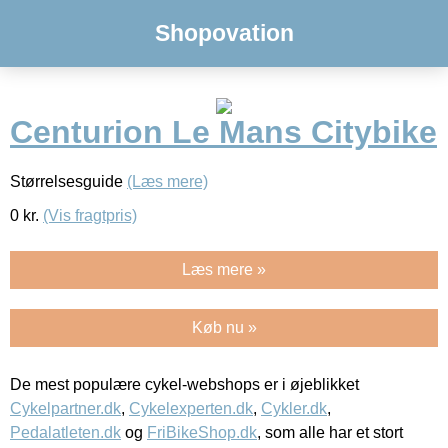
Shopovation
Centurion Le Mans Citybike
Størrelsesguide
(Læs mere)
0
kr.
(Vis fragtpris)
Læs mere »
Køb nu »
De mest populære cykel-webshops er i øjeblikket
Cykelpartner.dk
,
Cykelexperten.dk
,
Cykler.dk
,
Pedalatleten.dk
og
FriBikeShop.dk
, som alle har et stort