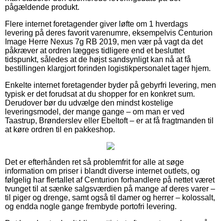
pågældende produkt.
Flere internet foretagender giver løfte om 1 hverdags
levering på deres favorit varenumre, eksempelvis Centurion
Image Herre Nexus 7g RB 2019, men vær på vagt da det
påkræver at ordren lægges tidligere end et besluttet
tidspunkt, således at de højst sandsynligt kan nå at få
bestillingen klargjort forinden logistikpersonalet tager hjem.
Enkelte internet foretagender byder på gebyrfri levering, men
typisk er det forudsat at du shopper for en konkret sum.
Derudover bør du udvælge den mindst kostelige
leveringsmodel, der mange gange – om man er ved
Taastrup, Brønderslev eller Ebeltoft – er at få fragtmanden til
at køre ordren til en pakkeshop.
Det er efterhånden ret så problemfrit for alle at søge
information om priser i blandt diverse internet outlets, og
følgelig har flertallet af Centurion forhandlere på nettet været
tvunget til at sænke salgsværdien på mange af deres varer –
til piger og drenge, samt også til damer og herrer – kolossalt,
og endda nogle gange frembyde portofri levering.