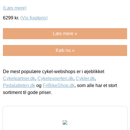
(Læs mere)
6299
kr.
(Vis fragtpris)
Læs mere »
Køb nu »
De mest populære cykel-webshops er i øjeblikket
Cykelpartner.dk
,
Cykelexperten.dk
,
Cykler.dk
,
Pedalatleten.dk
og
FriBikeShop.dk
, som alle har et stort
sortiment til gode priser.