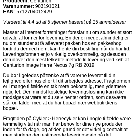
Producent:
Centurion
Varenummer:
903191021
EAN:
5712704012429
Vurderet til
4.4
ud af 5 stjerner baseret på
15
anmeldelser
Masser af internet forretninger foreslår nu om stunder et stort
udvalg af former for levering. En der er meget almindelig er
nu om stunder at få afleveret pakken hos en pakkeshop,
fordi du dermed nemt kan hente din bestilling når du har tid.
Leveringsformen er jo virkelig overkommelig, og desuden
derudover den mest letkøbte metode til levering ved køb af
Centurion Image Herre Nexus 7g RB 2019.
Du bør ligeledes påtænke at få varerne leveret til din
lejlighed eller hus eller til dit arbejdes adresse. Fragtformen
er i mange tilfælde en tak mere bekostelig, men ydermere
rigtig let. Den mindst kostelige leveringsløsning kan ikke
modsiges at være at du selv henter ordren, som desværre
står og falder med at du har bopæl nær webbutikkens
bopæl.
Fragttiden på Cykler > Herrecykler kan i nogle tilfælde være
temmelig vital når man har behov for dine nye produkter
inden for få dage, og af den grund er det virkelig centralt at
man studerer den estimerede leveringsdato på det