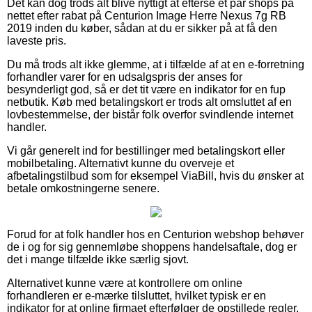
Det kan dog trods alt blive nyttigt at efterse et par shops på
nettet efter rabat på Centurion Image Herre Nexus 7g RB
2019 inden du køber, sådan at du er sikker på at få den
laveste pris.
Du må trods alt ikke glemme, at i tilfælde af at en e-forretning
forhandler varer for en udsalgspris der anses for
besynderligt god, så er det tit være en indikator for en fup
netbutik. Køb med betalingskort er trods alt omsluttet af en
lovbestemmelse, der bistår folk overfor svindlende internet
handler.
Vi går generelt ind for bestillinger med betalingskort eller
mobilbetaling. Alternativt kunne du overveje et
afbetalingstilbud som for eksempel ViaBill, hvis du ønsker at
betale omkostningerne senere.
Forud for at folk handler hos en Centurion webshop behøver
de i og for sig gennemløbe shoppens handelsaftale, dog er
det i mange tilfælde ikke særlig sjovt.
Alternativet kunne være at kontrollere om online
forhandleren er e-mærke tilsluttet, hvilket typisk er en
indikator for at online firmaet efterfølger de opstillede regler,