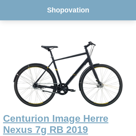
Shopovation
Centurion Image Herre
Nexus 7g RB 2019