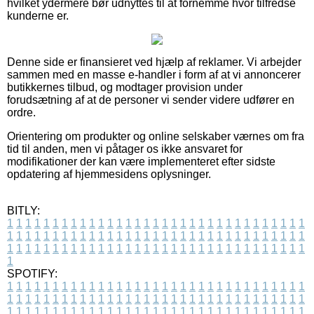
hvilket ydermere bør udnyttes til at fornemme hvor tilfredse
kunderne er.
Denne side er finansieret ved hjælp af reklamer. Vi arbejder
sammen med en masse e-handler i form af at vi annoncerer
butikkernes tilbud, og modtager provision under
forudsætning af at de personer vi sender videre udfører en
ordre.
Orientering om produkter og online selskaber værnes om fra
tid til anden, men vi påtager os ikke ansvaret for
modifikationer der kan være implementeret efter sidste
opdatering af hjemmesidens oplysninger.
BITLY:
1
1
1
1
1
1
1
1
1
1
1
1
1
1
1
1
1
1
1
1
1
1
1
1
1
1
1
1
1
1
1
1
1
1
1
1
1
1
1
1
1
1
1
1
1
1
1
1
1
1
1
1
1
1
1
1
1
1
1
1
1
1
1
1
1
1
1
1
1
1
1
1
1
1
1
1
1
1
1
1
1
1
1
1
1
1
1
1
1
1
1
1
1
1
1
1
1
1
1
1
SPOTIFY:
1
1
1
1
1
1
1
1
1
1
1
1
1
1
1
1
1
1
1
1
1
1
1
1
1
1
1
1
1
1
1
1
1
1
1
1
1
1
1
1
1
1
1
1
1
1
1
1
1
1
1
1
1
1
1
1
1
1
1
1
1
1
1
1
1
1
1
1
1
1
1
1
1
1
1
1
1
1
1
1
1
1
1
1
1
1
1
1
1
1
1
1
1
1
1
1
1
1
1