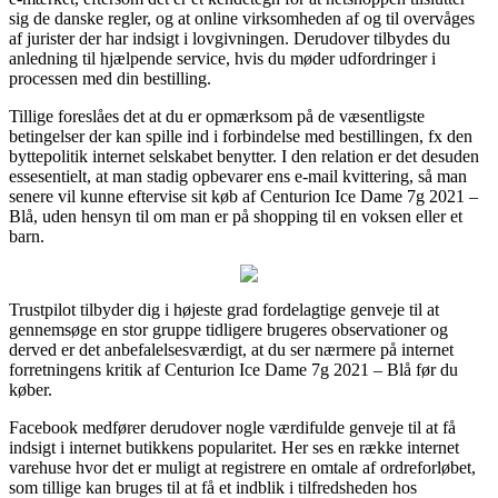
sig de danske regler, og at online virksomheden af og til overvåges
af jurister der har indsigt i lovgivningen. Derudover tilbydes du
anledning til hjælpende service, hvis du møder udfordringer i
processen med din bestilling.
Tillige foreslåes det at du er opmærksom på de væsentligste
betingelser der kan spille ind i forbindelse med bestillingen, fx den
byttepolitik internet selskabet benytter. I den relation er det desuden
essesentielt, at man stadig opbevarer ens e-mail kvittering, så man
senere vil kunne eftervise sit køb af Centurion Ice Dame 7g 2021 –
Blå, uden hensyn til om man er på shopping til en voksen eller et
barn.
Trustpilot tilbyder dig i højeste grad fordelagtige genveje til at
gennemsøge en stor gruppe tidligere brugeres observationer og
derved er det anbefalelsesværdigt, at du ser nærmere på internet
forretningens kritik af Centurion Ice Dame 7g 2021 – Blå før du
køber.
Facebook medfører derudover nogle værdifulde genveje til at få
indsigt i internet butikkens popularitet. Her ses en række internet
varehuse hvor det er muligt at registrere en omtale af ordreforløbet,
som tillige kan bruges til at få et indblik i tilfredsheden hos