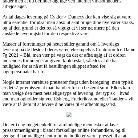
falder med at du befinder dig lige ved internet virksomhedens
arbejdslager.
Antal dages levering på Cykler > Damecykler kan vise sig at være
ultra essentiel forudsat man absolut skal bruge dine nye varer straks,
og af den grund er det ret så vigtigt at vi ser nærmere på den
anslåede leveringstid for den respektive vare.
Masser af forretninger på nettet stiller garanti om 1 hverdags
levering på de fleste af deres varer, eksempelvis Centurion Ice Dame
7g 2021 – Blå, men vær på vagt da det er afhængig af at ordren
indsendes forinden et angivent klokkeslæt, således at de har
mulighed for at nå at få bestillingen skippet afsted før
lagerpersonalet har fri.
Nogle internet varehuse præsterer fragt uden beregning, men typisk
er det så præmissen at man handler for en bestemt sum. Ellers kan
man vælge den mest betalelige type af levering, der typisk – hvad
end man opholder sig ved Esbjerg, Frederikssund eller Tønder – vil
være at få dem til at levere dine varer til et afhentningssted.
Det er i dag meget enkelt for almindelige mennesker at lave
prissammenligning i blandt forskellige online forhandlere, og til
gengæld har utallige Centurion netbutikker været presset til at at