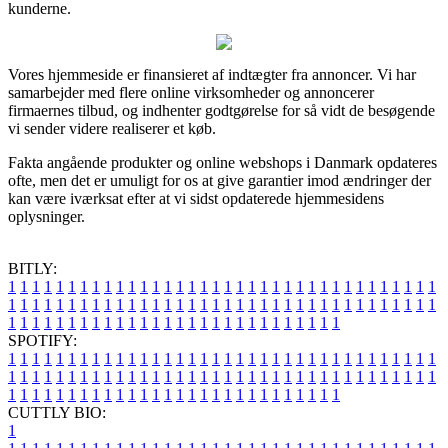
kunderne.
Vores hjemmeside er finansieret af indtægter fra annoncer. Vi har
samarbejder med flere online virksomheder og annoncerer
firmaernes tilbud, og indhenter godtgørelse for så vidt de besøgende
vi sender videre realiserer et køb.
Fakta angående produkter og online webshops i Danmark opdateres
ofte, men det er umuligt for os at give garantier imod ændringer der
kan være iværksat efter at vi sidst opdaterede hjemmesidens
oplysninger.
BITLY:
1
1
1
1
1
1
1
1
1
1
1
1
1
1
1
1
1
1
1
1
1
1
1
1
1
1
1
1
1
1
1
1
1
1
1
1
1
1
1
1
1
1
1
1
1
1
1
1
1
1
1
1
1
1
1
1
1
1
1
1
1
1
1
1
1
1
1
1
1
1
1
1
1
1
1
1
1
1
1
1
1
1
1
1
1
1
1
1
1
1
1
1
1
1
1
1
1
1
1
1
SPOTIFY:
1
1
1
1
1
1
1
1
1
1
1
1
1
1
1
1
1
1
1
1
1
1
1
1
1
1
1
1
1
1
1
1
1
1
1
1
1
1
1
1
1
1
1
1
1
1
1
1
1
1
1
1
1
1
1
1
1
1
1
1
1
1
1
1
1
1
1
1
1
1
1
1
1
1
1
1
1
1
1
1
1
1
1
1
1
1
1
1
1
1
1
1
1
1
1
1
1
1
1
1
CUTTLY BIO:
1