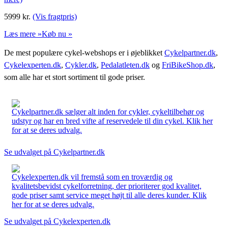
5999
kr.
(Vis fragtpris)
Læs mere »
Køb nu »
De mest populære cykel-webshops er i øjeblikket
Cykelpartner.dk
,
Cykelexperten.dk
,
Cykler.dk
,
Pedalatleten.dk
og
FriBikeShop.dk
,
som alle har et stort sortiment til gode priser.
Cykelpartner.dk sælger alt inden for cykler, cykeltilbehør og
udstyr og har en bred vifte af reservedele til din cykel. Klik her
for at se deres udvalg.
Se udvalget på Cykelpartner.dk
Cykelexperten.dk vil fremstå som en troværdig og
kvalitetsbevidst cykelforretning, der prioriterer god kvalitet,
gode priser samt service meget højt til alle deres kunder. Klik
her for at se deres udvalg.
Se udvalget på Cykelexperten.dk