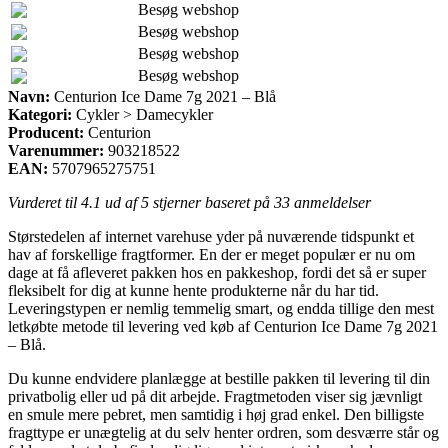
Besøg webshop
Besøg webshop
Besøg webshop
Besøg webshop
Navn:
Centurion Ice Dame 7g 2021 – Blå
Kategori:
Cykler > Damecykler
Producent:
Centurion
Varenummer:
903218522
EAN:
5707965275751
Vurderet til
4.1
ud af 5 stjerner baseret på
33
anmeldelser
Størstedelen af internet varehuse yder på nuværende tidspunkt et
hav af forskellige fragtformer. En der er meget populær er nu om
dage at få afleveret pakken hos en pakkeshop, fordi det så er super
fleksibelt for dig at kunne hente produkterne når du har tid.
Leveringstypen er nemlig temmelig smart, og endda tillige den mest
letkøbte metode til levering ved køb af Centurion Ice Dame 7g 2021
– Blå.
Du kunne endvidere planlægge at bestille pakken til levering til din
privatbolig eller ud på dit arbejde. Fragtmetoden viser sig jævnligt
en smule mere pebret, men samtidig i høj grad enkel. Den billigste
fragttype er unægtelig at du selv henter ordren, som desværre står og