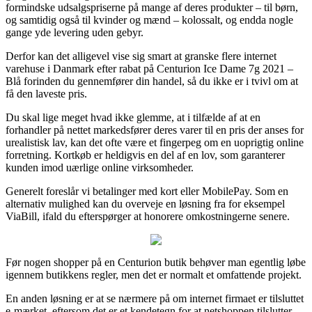
formindske udsalgspriserne på mange af deres produkter – til børn,
og samtidig også til kvinder og mænd – kolossalt, og endda nogle
gange yde levering uden gebyr.
Derfor kan det alligevel vise sig smart at granske flere internet
varehuse i Danmark efter rabat på Centurion Ice Dame 7g 2021 –
Blå forinden du gennemfører din handel, så du ikke er i tvivl om at
få den laveste pris.
Du skal lige meget hvad ikke glemme, at i tilfælde af at en
forhandler på nettet markedsfører deres varer til en pris der anses for
urealistisk lav, kan det ofte være et fingerpeg om en uoprigtig online
forretning. Kortkøb er heldigvis en del af en lov, som garanterer
kunden imod uærlige online virksomheder.
Generelt foreslår vi betalinger med kort eller MobilePay. Som en
alternativ mulighed kan du overveje en løsning fra for eksempel
ViaBill, ifald du efterspørger at honorere omkostningerne senere.
Før nogen shopper på en Centurion butik behøver man egentlig løbe
igennem butikkens regler, men det er normalt et omfattende projekt.
En anden løsning er at se nærmere på om internet firmaet er tilsluttet
e-mærket, eftersom det er et kendetegn for at netshoppen tilslutter