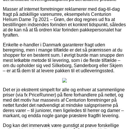
Masser af internet forretninger reklamerer med dag-til-dag
fragt på adskillige varenumre, eksempelvis Centurion
Helium Dame 7g 2021 – Grøn, der dog regnes ud fra at
bestillingen indsendes forinden et konkret tidspunkt, således
at de kan nå at få ordren klar forinden pakkepersonalet har
fyraften.
Enkelte e-handler i Danmark garanterer fragt uden
beregning, men i mange tilfælde er det så præmissen at du
shopper for en bestemt sum. I øvrigt burde man snuppe den
mest letkøbte metode til levering, som i de fleste tilfælde –
om du opholder sig ved Silkeborg, Sønderborg eller Skjern
– er at få dem til at levere pakken til et udleveringssted.
Det er jo ekstremt simpelt for alle og enhver at sammenligne
priser (via fx PriceRunner) på flere forhandlere på nettet, og
med det motiv har massevis af Centurion forretninger på
nettet fundet det nødvendigt at mindske salgspriserne på
deres varer – til juniorer, men ligeledes til herrer og damer –
markant, og endda nogle gange præstere fragtfri levering.
Dog kan det immervæk være gunstigt at prøve forskellige