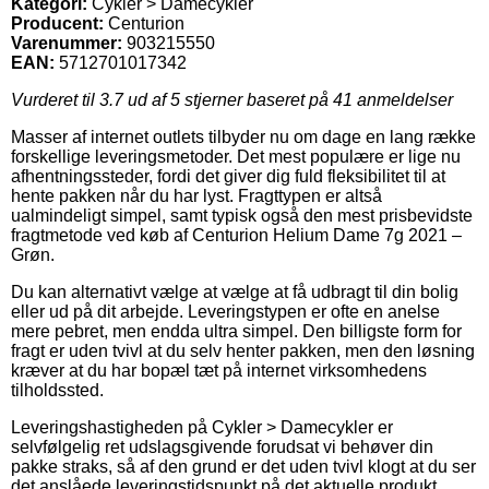
Kategori:
Cykler > Damecykler
Producent:
Centurion
Varenummer:
903215550
EAN:
5712701017342
Vurderet til
3.7
ud af 5 stjerner baseret på
41
anmeldelser
Masser af internet outlets tilbyder nu om dage en lang række
forskellige leveringsmetoder. Det mest populære er lige nu
afhentningssteder, fordi det giver dig fuld fleksibilitet til at
hente pakken når du har lyst. Fragttypen er altså
ualmindeligt simpel, samt typisk også den mest prisbevidste
fragtmetode ved køb af Centurion Helium Dame 7g 2021 –
Grøn.
Du kan alternativt vælge at vælge at få udbragt til din bolig
eller ud på dit arbejde. Leveringstypen er ofte en anelse
mere pebret, men endda ultra simpel. Den billigste form for
fragt er uden tvivl at du selv henter pakken, men den løsning
kræver at du har bopæl tæt på internet virksomhedens
tilholdssted.
Leveringshastigheden på Cykler > Damecykler er
selvfølgelig ret udslagsgivende forudsat vi behøver din
pakke straks, så af den grund er det uden tvivl klogt at du ser
det anslåede leveringstidspunkt på det aktuelle produkt.