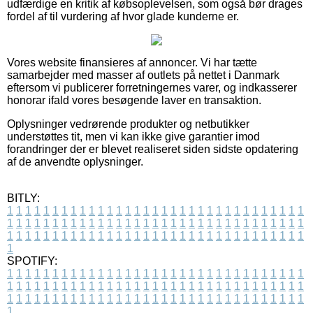
udfærdige en kritik af købsoplevelsen, som også bør drages
fordel af til vurdering af hvor glade kunderne er.
Vores website finansieres af annoncer. Vi har tætte
samarbejder med masser af outlets på nettet i Danmark
eftersom vi publicerer forretningernes varer, og indkasserer
honorar ifald vores besøgende laver en transaktion.
Oplysninger vedrørende produkter og netbutikker
understøttes tit, men vi kan ikke give garantier imod
forandringer der er blevet realiseret siden sidste opdatering
af de anvendte oplysninger.
BITLY:
1
1
1
1
1
1
1
1
1
1
1
1
1
1
1
1
1
1
1
1
1
1
1
1
1
1
1
1
1
1
1
1
1
1
1
1
1
1
1
1
1
1
1
1
1
1
1
1
1
1
1
1
1
1
1
1
1
1
1
1
1
1
1
1
1
1
1
1
1
1
1
1
1
1
1
1
1
1
1
1
1
1
1
1
1
1
1
1
1
1
1
1
1
1
1
1
1
1
1
1
SPOTIFY:
1
1
1
1
1
1
1
1
1
1
1
1
1
1
1
1
1
1
1
1
1
1
1
1
1
1
1
1
1
1
1
1
1
1
1
1
1
1
1
1
1
1
1
1
1
1
1
1
1
1
1
1
1
1
1
1
1
1
1
1
1
1
1
1
1
1
1
1
1
1
1
1
1
1
1
1
1
1
1
1
1
1
1
1
1
1
1
1
1
1
1
1
1
1
1
1
1
1
1
1