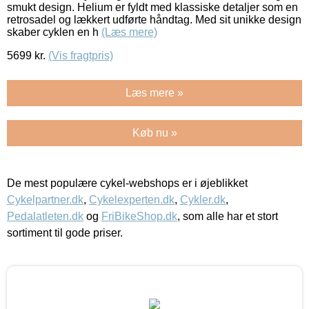
smukt design. Helium er fyldt med klassiske detaljer som en
retrosadel og lækkert udførte håndtag. Med sit unikke design
skaber cyklen en h
(Læs mere)
5699
kr.
(Vis fragtpris)
Læs mere »
Køb nu »
De mest populære cykel-webshops er i øjeblikket
Cykelpartner.dk
,
Cykelexperten.dk
,
Cykler.dk
,
Pedalatleten.dk
og
FriBikeShop.dk
, som alle har et stort
sortiment til gode priser.