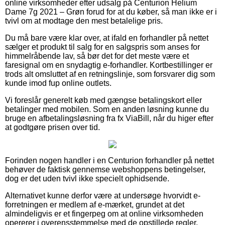
online virksomheder efter udsalg på Centurion Helium
Dame 7g 2021 – Grøn forud for at du køber, så man ikke er i
tvivl om at modtage den mest betalelige pris.
Du må bare være klar over, at ifald en forhandler på nettet
sælger et produkt til salg for en salgspris som anses for
himmelråbende lav, så bør det for det meste være et
faresignal om en snydagtig e-forhandler. Kortbestillinger er
trods alt omsluttet af en retningslinje, som forsvarer dig som
kunde imod fup online outlets.
Vi foreslår generelt køb med gængse betalingskort eller
betalinger med mobilen. Som en anden løsning kunne du
bruge en afbetalingsløsning fra fx ViaBill, når du higer efter
at godtgøre prisen over tid.
Forinden nogen handler i en Centurion forhandler på nettet
behøver de faktisk gennemse webshoppens betingelser,
dog er det uden tvivl ikke specielt ophidsende.
Alternativet kunne derfor være at undersøge hvorvidt e-
forretningen er medlem af e-mærket, grundet at det
almindeligvis er et fingerpeg om at online virksomheden
opererer i overensstemmelse med de opstillede regler,