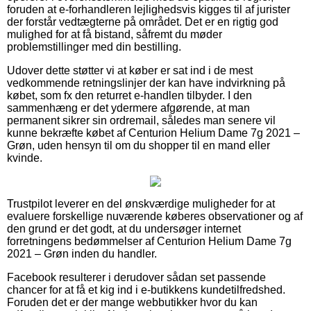
foruden at e-forhandleren lejlighedsvis kigges til af jurister
der forstår vedtægterne på området. Det er en rigtig god
mulighed for at få bistand, såfremt du møder
problemstillinger med din bestilling.
Udover dette støtter vi at køber er sat ind i de mest
vedkommende retningslinjer der kan have indvirkning på
købet, som fx den returret e-handlen tilbyder. I den
sammenhæng er det ydermere afgørende, at man
permanent sikrer sin ordremail, således man senere vil
kunne bekræfte købet af Centurion Helium Dame 7g 2021 –
Grøn, uden hensyn til om du shopper til en mand eller
kvinde.
Trustpilot leverer en del ønskværdige muligheder for at
evaluere forskellige nuværende køberes observationer og af
den grund er det godt, at du undersøger internet
forretningens bedømmelser af Centurion Helium Dame 7g
2021 – Grøn inden du handler.
Facebook resulterer i derudover sådan set passende
chancer for at få et kig ind i e-butikkens kundetilfredshed.
Foruden det er der mange webbutikker hvor du kan