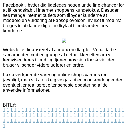
Facebook tilbyder dig ligeledes nogenlunde fine chancer for
at få kendskab til internet shoppens kundefokus. Desuden
ses mange internet outlets som tilbyder kunderne at
meddele en vurdering af købsoplevelsen, hvilket tilmed må
bruges til at danne dig et indtryk af tilfredsheden hos
kunderne.
Websitet er finansieret af annonceindtægter. Vi har tætte
samarbejder med en gruppe af netbutikker eftersom vi
fremviser deres tilbud, og tjener provision for så vidt den
bruger vi sender videre udfører en ordre.
Fakta vedrørende varer og online shops værnes om
jævnligt, men vi kan ikke give garantier imod ændringer der
eventuelt er realiseret efter seneste opdatering af de
anvendte informationer.
BITLY:
1
1
1
1
1
1
1
1
1
1
1
1
1
1
1
1
1
1
1
1
1
1
1
1
1
1
1
1
1
1
1
1
1
1
1
1
1
1
1
1
1
1
1
1
1
1
1
1
1
1
1
1
1
1
1
1
1
1
1
1
1
1
1
1
1
1
1
1
1
1
1
1
1
1
1
1
1
1
1
1
1
1
1
1
1
1
1
1
1
1
1
1
1
1
1
1
1
1
1
1