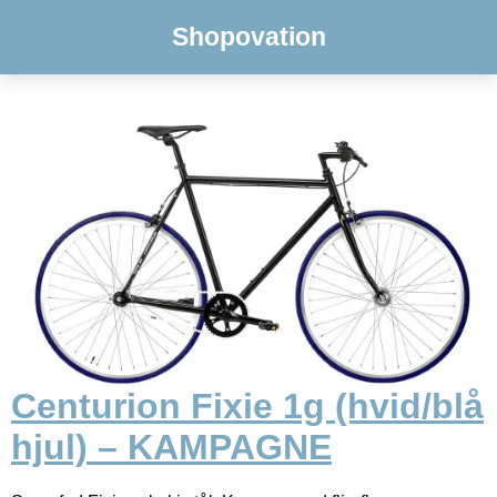
Shopovation
Centurion Fixie 1g (hvid/blå
hjul) – KAMPAGNE