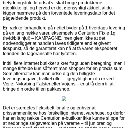
betydningsfuld forudsat vi skal bruge produkterne
øjeblikkeligt, og herved er det øjensynligt aktuelt at du
kigger nærmere på den forventede leveringsdato for det
pågældende produkt.
En række forhandlere på nettet byder på 1 hverdags levering
på en lang række varer, eksempelvis Centurion Fixie 1g
(hvid/blå hjul) – KAMPAGNE, men glem ikke at det
nødvendiggør at handlen laves tidligere end et givent
tidspunkt, så de garanteret kan nå at få varen ekspederet
forinden de lageransatte har fyraften.
Indtil flere internet butikker sikrer fragt uden beregning, men i
mange tilfælde kun såfremt man shopper for en præcis sum.
Som alternativ kan man udse dig den billigste
leveringsudgave, hvilket ofte – ligegyldigt om du er ved
Vejle, Nykøbing Falster eller Vojens – er at få dem til at
bringe din ordre til en pakkeshop.
Det er særdeles fleksibelt for alle og enhver at
prissammenligne hos forskellige internet varehuse, og derfor
har en lang række Centurion e-butikker ikke kunne slippe for
at nedbringe salgsværdien på varerne – til juniorer, og