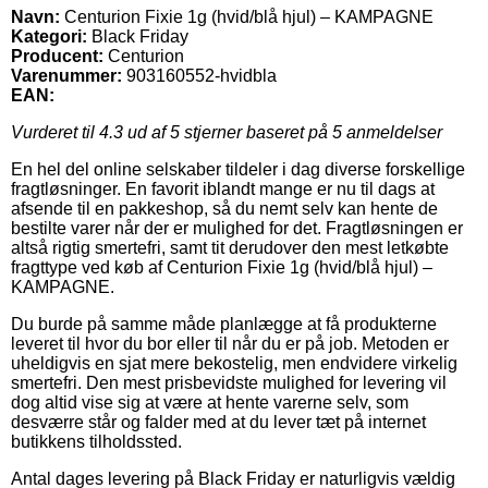
Navn:
Centurion Fixie 1g (hvid/blå hjul) – KAMPAGNE
Kategori:
Black Friday
Producent:
Centurion
Varenummer:
903160552-hvidbla
EAN:
Vurderet til
4.3
ud af 5 stjerner baseret på
5
anmeldelser
En hel del online selskaber tildeler i dag diverse forskellige
fragtløsninger. En favorit iblandt mange er nu til dags at
afsende til en pakkeshop, så du nemt selv kan hente de
bestilte varer når der er mulighed for det. Fragtløsningen er
altså rigtig smertefri, samt tit derudover den mest letkøbte
fragttype ved køb af Centurion Fixie 1g (hvid/blå hjul) –
KAMPAGNE.
Du burde på samme måde planlægge at få produkterne
leveret til hvor du bor eller til når du er på job. Metoden er
uheldigvis en sjat mere bekostelig, men endvidere virkelig
smertefri. Den mest prisbevidste mulighed for levering vil
dog altid vise sig at være at hente varerne selv, som
desværre står og falder med at du lever tæt på internet
butikkens tilholdssted.
Antal dages levering på Black Friday er naturligvis vældig