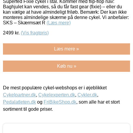
Superfed Fixie cykel i stål. Kommer med flip-flop nav:
Baghjulet kan vendes, så du får fast gear (fixie) – eller du
kan vælge at have almindeligt friløb. Bemærk: Der kan ikke
monteres almindelige skærme på denne cykel. Vi anbefaler:
SKS – Skærmsæt R
(Læs mere)
2499
kr.
(Vis fragtpris)
Læs mere »
Køb nu »
De mest populære cykel-webshops er i øjeblikket
Cykelpartner.dk
,
Cykelexperten.dk
,
Cykler.dk
,
Pedalatleten.dk
og
FriBikeShop.dk
, som alle har et stort
sortiment til gode priser.