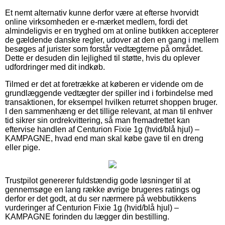
Et nemt alternativ kunne derfor være at efterse hvorvidt
online virksomheden er e-mærket medlem, fordi det
almindeligvis er en tryghed om at online butikken accepterer
de gældende danske regler, udover at den en gang i mellem
besøges af jurister som forstår vedtægterne på området.
Dette er desuden din lejlighed til støtte, hvis du oplever
udfordringer med dit indkøb.
Tilmed er det at foretrække at køberen er vidende om de
grundlæggende vedtægter der spiller ind i forbindelse med
transaktionen, for eksempel hvilken returret shoppen bruger.
I den sammenhæng er det tillige relevant, at man til enhver
tid sikrer sin ordrekvittering, så man fremadrettet kan
eftervise handlen af Centurion Fixie 1g (hvid/blå hjul) –
KAMPAGNE, hvad end man skal købe gave til en dreng
eller pige.
Trustpilot genererer fuldstændig gode løsninger til at
gennemsøge en lang række øvrige brugeres ratings og
derfor er det godt, at du ser nærmere på webbutikkens
vurderinger af Centurion Fixie 1g (hvid/blå hjul) –
KAMPAGNE forinden du lægger din bestilling.