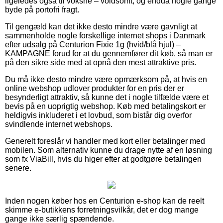
ligeledes også til voksne – voldsomt, og endda nogle gange
byde på portofri fragt.
Til gengæld kan det ikke desto mindre være gavnligt at
sammenholde nogle forskellige internet shops i Danmark
efter udsalg på Centurion Fixie 1g (hvid/blå hjul) –
KAMPAGNE forud for at du gennemfører dit køb, så man er
på den sikre side med at opnå den mest attraktive pris.
Du må ikke desto mindre være opmærksom på, at hvis en
online webshop udlover produkter for en pris der er
besynderligt attraktiv, så kunne det i nogle tilfælde være et
bevis på en uoprigtig webshop. Køb med betalingskort er
heldigvis inkluderet i et lovbud, som bistår dig overfor
svindlende internet webshops.
Generelt foreslår vi handler med kort eller betalinger med
mobilen. Som alternativ kunne du drage nytte af en løsning
som fx ViaBill, hvis du higer efter at godtgøre betalingen
senere.
Inden nogen køber hos en Centurion e-shop kan de reelt
skimme e-butikkens forretningsvilkår, det er dog mange
gange ikke særlig spændende.