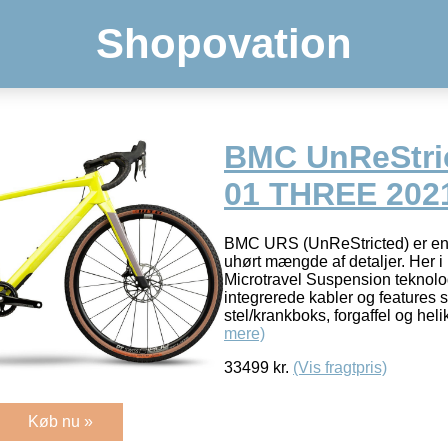
Shopovation
BMC UnReStri
01 THREE 202
BMC URS (UnReStricted) er en
uhørt mængde af detaljer. Her 
Microtravel Suspension teknologi
integrerede kabler og features 
stel/krankboks, forgaffel og hel
mere)
33499
kr.
(Vis fragtpris)
Køb nu »