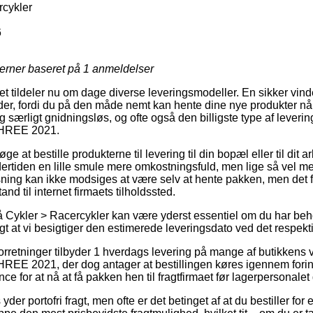
rcykler
6
jerner baseret på
1
anmeldelser
ttet tildeler nu om dage diverse leveringsmodeller. En sikker vi
der, fordi du på den måde nemt kan hente dine nye produkter når
 særligt gnidningsløs, og ofte også den billigste type af lever
THREE 2021.
ge at bestille produkterne til levering til din bopæl eller til dit 
ertiden en lille smule mere omkostningsfuld, men lige så vel me
sning kan ikke modsiges at være selv at hente pakken, men det f
and til internet firmaets tilholdssted.
Cykler > Racercykler kan være yderst essentiel om du har behov
tigt at vi besigtiger den estimerede leveringsdato ved det respekt
 forretninger tilbyder 1 hverdags levering på mange af butikken
EE 2021, der dog antager at bestillingen køres igennem forind
ce for at nå at få pakken hen til fragtfirmaet før lagerpersonale
er portofri fragt, men ofte er det betinget af at du bestiller for