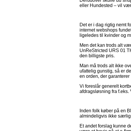
Derudover skulle du snup
eller Hundested – vil være
Det er i dag rigtig nemt 
internet webshops fundet
ligeledes til kvinder og
Men det kan trods alt være
UnReStricted URS 01 THR
den billigste pris.
Man må trods alt ikke ove
ufattelig gunstig, så er d
en orden, der garanterer 
Vi foreslår generelt kortb
afdragsløsning fra f.eks.
Inden folk køber på en 
almindeligvis ikke særlig 
Et andet forslag kunne d