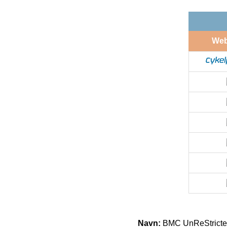
We
Navn:
BMC UnReStrict