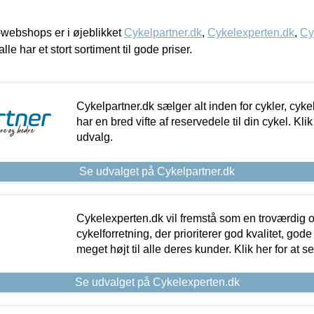
webshops er i øjeblikket
Cykelpartner.dk
,
Cykelexperten.dk
,
Cy
alle har et stort sortiment til gode priser.
Cykelpartner.dk sælger alt inden for cykler, cyke
har en bred vifte af reservedele til din cykel. Klik
udvalg.
Se udvalget på Cykelpartner.dk
Cykelexperten.dk vil fremstå som en troværdig o
cykelforretning, der prioriterer god kvalitet, god
meget højt til alle deres kunder. Klik her for at s
Se udvalget på Cykelexperten.dk