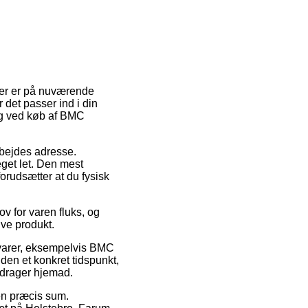
nder er på nuværende
 det passer ind i din
ing ved køb af BMC
arbejdes adresse.
get let. Den mest
orudsætter at du fysisk
 for varen fluks, og
ive produkt.
s varer, eksempelvis BMC
en et konkret tidspunkt,
t drager hjemad.
 en præcis sum.