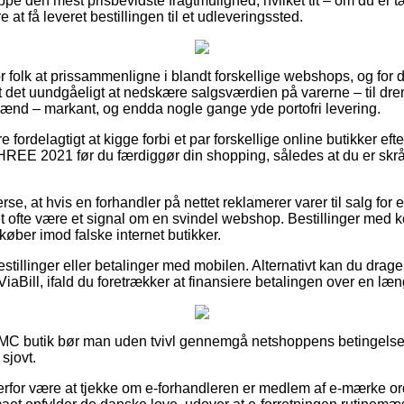
pe den mest prisbevidste fragtmulighed, hvilket tit – om du er 
 at få leveret bestillingen til et udleveringssted.
for folk at prissammenligne i blandt forskellige webshops, og f
 det uundgåeligt at nedskære salgsværdien på varerne – til dre
 mænd – markant, og endda nogle gange yde portofri levering.
 fordelagtigt at kigge forbi et par forskellige online butikker ef
EE 2021 før du færdiggør din shopping, således at du er skrå
rse, at hvis en forhandler på nettet reklamerer varer til salg for
et ofte være et signal om en svindel webshop. Bestillinger med kor
køber imod falske internet butikker.
estillinger eller betalinger med mobilen. Alternativt kan du drage
 ViaBill, ifald du foretrækker at finansiere betalingen over en læ
BMC butik bør man uden tvivl gennemgå netshoppens betingelser
sjovt.
erfor være at tjekke om e-forhandleren er medlem af e-mærke or