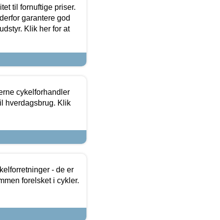
et til fornuftige priser.
 derfor garantere god
dstyr. Klik her for at
erne cykelforhandler
til hverdagsbrug. Klik
lforretninger - de er
mmen forelsket i cykler.