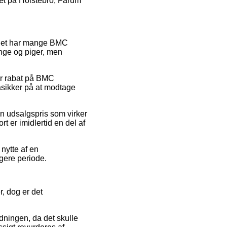
tæt på Holstebro, Farum
or det har mange BMC
nge og piger, men
ter rabat på BMC
sikker på at modtage
 en udsalgspris som virker
t er imidlertid en del af
 nytte af en
ngere periode.
, dog er det
dningen, da det skulle