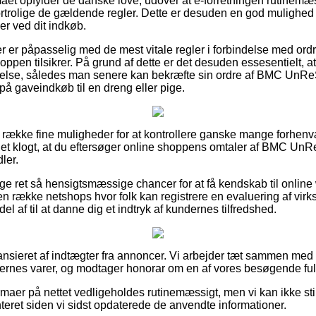
maet opfylder de danske love, udover at e-forretningen rutinemæ
trolige de gældende regler. Dette er desuden en god mulighed f
er ved dit indkøb.
ber er påpasselig med de mest vitale regler i forbindelse med or
ppen tilsikrer. På grund af dette er det desuden essesentielt, at
else, således man senere kan bekræfte sin ordre af BMC Un
å gaveindkøb til en dreng eller pige.
ng række fine muligheder for at kontrollere ganske mange forhe
r det klogt, at du eftersøger online shoppens omtaler af BMC Un
ler.
lige ret så hensigtsmæssige chancer for at få kendskab til onli
 en række netshops hvor folk kan registrere en evaluering af vi
del af til at danne dig et indtryk af kundernes tilfredshed.
nsieret af indtægter fra annoncer. Vi arbejder tæt sammen med f
aernes varer, og modtager honorar om en af vores besøgende ful
maer på nettet vedligeholdes rutinemæssigt, men vi kan ikke still
teret siden vi sidst opdaterede de anvendte informationer.