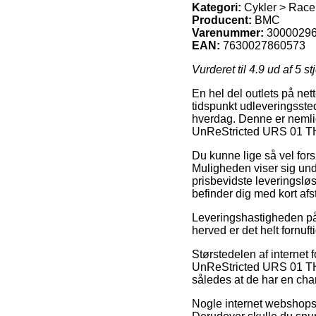
Kategori:
Cykler > Race
Producent:
BMC
Varenummer:
3000029
EAN:
7630027860573
Vurderet til
4.9
ud af 5 st
En hel del outlets på ne
tidspunkt udleveringsste
hverdag. Denne er nemlig
UnReStricted URS 01 
Du kunne lige så vel forsø
Muligheden viser sig und
prisbevidste leveringslø
befinder dig med kort afst
Leveringshastigheden på 
herved er det helt fornuf
Størstedelen af internet
UnReStricted URS 01 THR
således at de har en chan
Nogle internet webshops yd