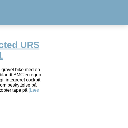
cted URS
1
 gravel bike med en
i blandt BMC'en egen
, integreret cockpit,
som beskyttelse på
ikopter tape på
(Læs