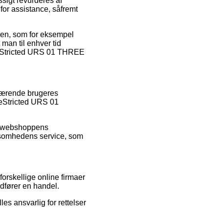
ssigt revurderes af
or assistance, såfremt
dren, som for eksempel
 man til enhver tid
ReStricted URS 01 THREE
nværende brugeres
ReStricted URS 01
ne webshoppens
rksomhedens service, som
orskellige online firmaer
dfører en handel.
es ansvarlig for rettelser