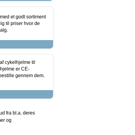
 med et godt sortiment
g til priser hvor de
alg.
f cykelhjelme til
lhjelme er CE-
 bestille gennem dem.
 fra bl.a. deres
mer og