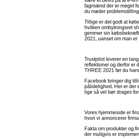
være et bevis på at e-fir
fagmænd der er meget for
du møder problemstilling
Tillige er det godt at kø
hvilken ombytningsret sho
gemmer sin købsbekræft
2021, uanset om man er p
Trustpilot leverer en la
reflektioner og derfor e
THREE 2021 før du hand
Facebook bringer dig til
pålidelighed. Her er der
lige så vel bør drages for
Vores hjemmeside er fina
hvori vi annoncerer firm
Fakta om produkter og fir
der muligvis er implemen