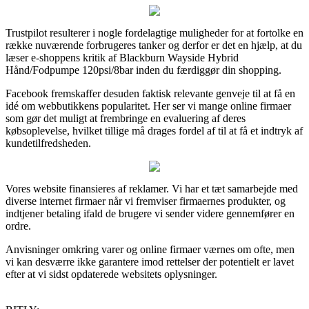
Trustpilot resulterer i nogle fordelagtige muligheder for at fortolke en
række nuværende forbrugeres tanker og derfor er det en hjælp, at du
læser e-shoppens kritik af Blackburn Wayside Hybrid
Hånd/Fodpumpe 120psi/8bar inden du færdiggør din shopping.
Facebook fremskaffer desuden faktisk relevante genveje til at få en
idé om webbutikkens popularitet. Her ser vi mange online firmaer
som gør det muligt at frembringe en evaluering af deres
købsoplevelse, hvilket tillige må drages fordel af til at få et indtryk af
kundetilfredsheden.
Vores website finansieres af reklamer. Vi har et tæt samarbejde med
diverse internet firmaer når vi fremviser firmaernes produkter, og
indtjener betaling ifald de brugere vi sender videre gennemfører en
ordre.
Anvisninger omkring varer og online firmaer værnes om ofte, men
vi kan desværre ikke garantere imod rettelser der potentielt er lavet
efter at vi sidst opdaterede websitets oplysninger.