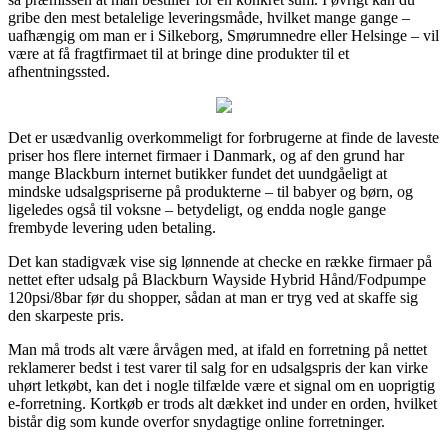
gribe den mest betalelige leveringsmåde, hvilket mange gange –
uafhængig om man er i Silkeborg, Smørumnedre eller Helsinge – vil
være at få fragtfirmaet til at bringe dine produkter til et
afhentningssted.
Det er usædvanlig overkommeligt for forbrugerne at finde de laveste
priser hos flere internet firmaer i Danmark, og af den grund har
mange Blackburn internet butikker fundet det uundgåeligt at
mindske udsalgspriserne på produkterne – til babyer og børn, og
ligeledes også til voksne – betydeligt, og endda nogle gange
frembyde levering uden betaling.
Det kan stadigvæk vise sig lønnende at checke en række firmaer på
nettet efter udsalg på Blackburn Wayside Hybrid Hånd/Fodpumpe
120psi/8bar før du shopper, sådan at man er tryg ved at skaffe sig
den skarpeste pris.
Man må trods alt være årvågen med, at ifald en forretning på nettet
reklamerer bedst i test varer til salg for en udsalgspris der kan virke
uhørt letkøbt, kan det i nogle tilfælde være et signal om en uoprigtig
e-forretning. Kortkøb er trods alt dækket ind under en orden, hvilket
bistår dig som kunde overfor snydagtige online forretninger.