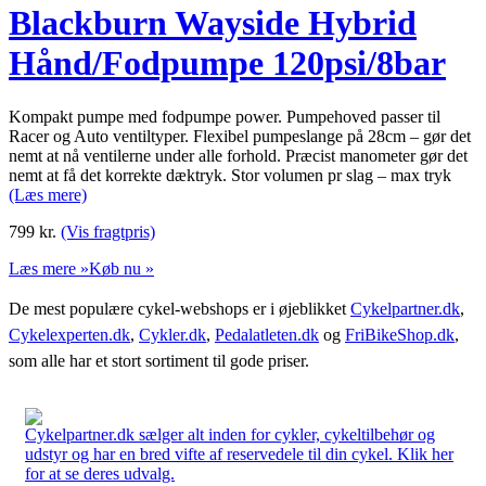
Blackburn Wayside Hybrid
Hånd/Fodpumpe 120psi/8bar
Kompakt pumpe med fodpumpe power. Pumpehoved passer til
Racer og Auto ventiltyper. Flexibel pumpeslange på 28cm – gør det
nemt at nå ventilerne under alle forhold. Præcist manometer gør det
nemt at få det korrekte dæktryk. Stor volumen pr slag – max tryk
(Læs mere)
799
kr.
(Vis fragtpris)
Læs mere »
Køb nu »
De mest populære cykel-webshops er i øjeblikket
Cykelpartner.dk
,
Cykelexperten.dk
,
Cykler.dk
,
Pedalatleten.dk
og
FriBikeShop.dk
,
som alle har et stort sortiment til gode priser.
Cykelpartner.dk sælger alt inden for cykler, cykeltilbehør og
udstyr og har en bred vifte af reservedele til din cykel. Klik her
for at se deres udvalg.