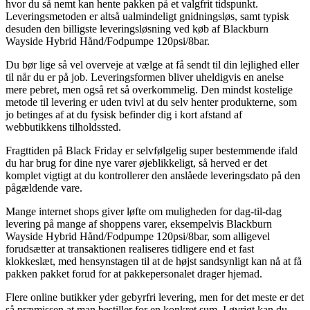
hvor du så nemt kan hente pakken på et valgfrit tidspunkt.
Leveringsmetoden er altså ualmindeligt gnidningsløs, samt typisk
desuden den billigste leveringsløsning ved køb af Blackburn
Wayside Hybrid Hånd/Fodpumpe 120psi/8bar.
Du bør lige så vel overveje at vælge at få sendt til din lejlighed eller
til når du er på job. Leveringsformen bliver uheldigvis en anelse
mere pebret, men også ret så overkommelig. Den mindst kostelige
metode til levering er uden tvivl at du selv henter produkterne, som
jo betinges af at du fysisk befinder dig i kort afstand af
webbutikkens tilholdssted.
Fragttiden på Black Friday er selvfølgelig super bestemmende ifald
du har brug for dine nye varer øjeblikkeligt, så herved er det
komplet vigtigt at du kontrollerer den anslåede leveringsdato på den
pågældende vare.
Mange internet shops giver løfte om muligheden for dag-til-dag
levering på mange af shoppens varer, eksempelvis Blackburn
Wayside Hybrid Hånd/Fodpumpe 120psi/8bar, som alligevel
forudsætter at transaktionen realiseres tidligere end et fast
klokkeslæt, med hensynstagen til at de højst sandsynligt kan nå at få
pakken pakket forud for at pakkepersonalet drager hjemad.
Flere online butikker yder gebyrfri levering, men for det meste er det
så præmissen at man bestiller for en konkret sum. I øvrigt kan du