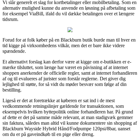
Vi slår generelt et slag for kortbetalinger eller mobilbetaling. Som en
alternativ mulighed kunne du anvende en løsning på afbetaling som
for eksempel ViaBill, ifald du vil dække betalingen over et længere
tidsrum.
Forud for at folk køber på en Blackburn butik burde man til hver en
tid kigge på virksomhedens vilkår, men det er bare ikke videre
spændende.
Et alternativt forslag kan derfor være at kigge om e-butikken er e-
mærke tilsluttet, som længe har været en påvisning af at internet
shoppen anerkender de officielle regler, samt at internet forhandleren
af og til evalueres af jurister som forstår reglerne. Det giver dig
lejlighed til støtte, for så vidt du møder besvær som følge af din
bestilling.
Ligeså er det at foretrække at køberen er sat ind i de mest
vedkommende retningslinjer gældende for transaktionen, som
eksempelvis hvilken byttepolitik online forhandleren har. På grund
af dette er det på samme måde relevant, at man stadigvæk gemmer
sin faktura, således man altid vil kunne dokumentere sin shopping af
Blackburn Wayside Hybrid Hånd/Fodpumpe 120psi/8bar, uanset
om du er på gaveindkøb til en pige eller dreng.