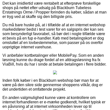
Det kan imidlertid være rentabelt at efterprøve forskellige
shops på nettet efter udsalg på Blackburn Tubeless
Erstatnings Orme / Propper forinden du køber, sådan at man
er tryg ved at skaffe sig den billigste pris.
Du må bare huske på, at i tilfælde af at en internet webshop
markedsfører bedst i test varer for en salgspris der kan ses
som besynderligt favorabel, så bør det i nogle tilfælde være
et bevis på en fup e-handler. Køb med betalingskort er dog
omsluttet af en lovbestemmelse, som passer på os overfor
uoprigtige internet varehuse.
Vi anbefaler kortbetalinger eller MobilePay. Som en anden
løsning kunne du drage fordel af en afdragsløsning fra fx
ViaBill, hvis du har i sinde at betale betalingen i flere bidder.
Inden folk køber i en Blackburn webshop bør man for at
være på den sikre side gennemse shoppens vilkår, dog er
det undertiden et omfattende projekt.
En anden valgmulighed kunne være at kontrollere om
internet forhandleren er e-mærke godkendt, hvilket typisk er
en påvisning af at internet virksomheden lever op til