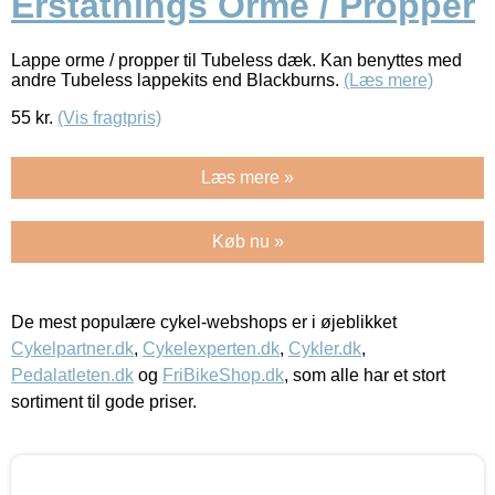
Erstatnings Orme / Propper
Lappe orme / propper til Tubeless dæk. Kan benyttes med
andre Tubeless lappekits end Blackburns.
(Læs mere)
55
kr.
(Vis fragtpris)
Læs mere »
Køb nu »
De mest populære cykel-webshops er i øjeblikket
Cykelpartner.dk
,
Cykelexperten.dk
,
Cykler.dk
,
Pedalatleten.dk
og
FriBikeShop.dk
, som alle har et stort
sortiment til gode priser.