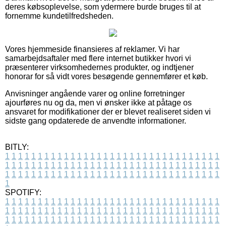
deres købsoplevelse, som ydermere burde bruges til at
fornemme kundetilfredsheden.
Vores hjemmeside finansieres af reklamer. Vi har
samarbejdsaftaler med flere internet butikker hvori vi
præsenterer virksomhedernes produkter, og indtjener
honorar for så vidt vores besøgende gennemfører et køb.
Anvisninger angående varer og online forretninger
ajourføres nu og da, men vi ønsker ikke at påtage os
ansvaret for modifikationer der er blevet realiseret siden vi
sidste gang opdaterede de anvendte informationer.
BITLY:
1
1
1
1
1
1
1
1
1
1
1
1
1
1
1
1
1
1
1
1
1
1
1
1
1
1
1
1
1
1
1
1
1
1
1
1
1
1
1
1
1
1
1
1
1
1
1
1
1
1
1
1
1
1
1
1
1
1
1
1
1
1
1
1
1
1
1
1
1
1
1
1
1
1
1
1
1
1
1
1
1
1
1
1
1
1
1
1
1
1
1
1
1
1
1
1
1
1
1
1
SPOTIFY:
1
1
1
1
1
1
1
1
1
1
1
1
1
1
1
1
1
1
1
1
1
1
1
1
1
1
1
1
1
1
1
1
1
1
1
1
1
1
1
1
1
1
1
1
1
1
1
1
1
1
1
1
1
1
1
1
1
1
1
1
1
1
1
1
1
1
1
1
1
1
1
1
1
1
1
1
1
1
1
1
1
1
1
1
1
1
1
1
1
1
1
1
1
1
1
1
1
1
1