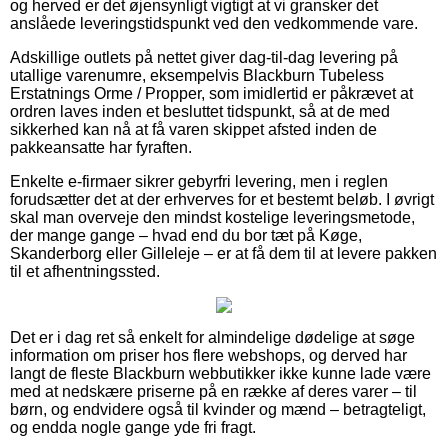
og herved er det øjensynligt vigtigt at vi gransker det
anslåede leveringstidspunkt ved den vedkommende vare.
Adskillige outlets på nettet giver dag-til-dag levering på
utallige varenumre, eksempelvis Blackburn Tubeless
Erstatnings Orme / Propper, som imidlertid er påkrævet at
ordren laves inden et besluttet tidspunkt, så at de med
sikkerhed kan nå at få varen skippet afsted inden de
pakkeansatte har fyraften.
Enkelte e-firmaer sikrer gebyrfri levering, men i reglen
forudsætter det at der erhverves for et bestemt beløb. I øvrigt
skal man overveje den mindst kostelige leveringsmetode,
der mange gange – hvad end du bor tæt på Køge,
Skanderborg eller Gilleleje – er at få dem til at levere pakken
til et afhentningssted.
Det er i dag ret så enkelt for almindelige dødelige at søge
information om priser hos flere webshops, og derved har
langt de fleste Blackburn webbutikker ikke kunne lade være
med at nedskære priserne på en række af deres varer – til
børn, og endvidere også til kvinder og mænd – betragteligt,
og endda nogle gange yde fri fragt.