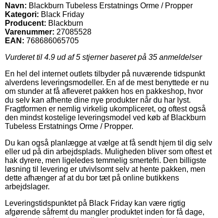
Navn:
Blackburn Tubeless Erstatnings Orme / Propper
Kategori:
Black Friday
Producent:
Blackburn
Varenummer:
27085528
EAN:
768686065705
Vurderet til
4.9
ud af 5 stjerner baseret på
35
anmeldelser
En hel del internet outlets tilbyder på nuværende tidspunkt
alverdens leveringsmodeller. En af de mest benyttede er nu
om stunder at få afleveret pakken hos en pakkeshop, hvor
du selv kan afhente dine nye produkter når du har lyst.
Fragtformen er nemlig virkelig ukompliceret, og oftest også
den mindst kostelige leveringsmodel ved køb af Blackburn
Tubeless Erstatnings Orme / Propper.
Du kan også planlægge at vælge at få sendt hjem til dig selv
eller ud på din arbejdsplads. Muligheden bliver som oftest et
hak dyrere, men ligeledes temmelig smertefri. Den billigste
løsning til levering er utvivlsomt selv at hente pakken, men
dette afhænger af at du bor tæt på online butikkens
arbejdslager.
Leveringstidspunktet på Black Friday kan være rigtig
afgørende såfremt du mangler produktet inden for få dage,