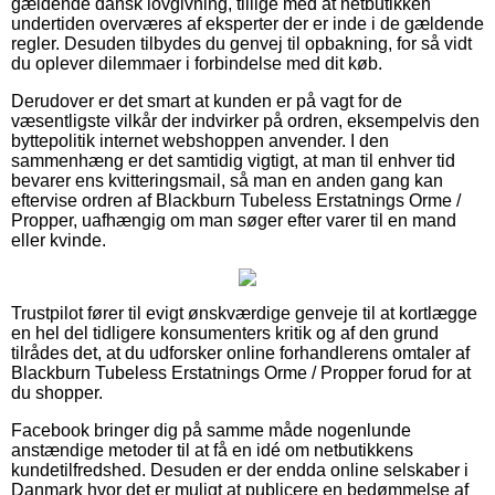
gældende dansk lovgivning, tillige med at netbutikken
undertiden overværes af eksperter der er inde i de gældende
regler. Desuden tilbydes du genvej til opbakning, for så vidt
du oplever dilemmaer i forbindelse med dit køb.
Derudover er det smart at kunden er på vagt for de
væsentligste vilkår der indvirker på ordren, eksempelvis den
byttepolitik internet webshoppen anvender. I den
sammenhæng er det samtidig vigtigt, at man til enhver tid
bevarer ens kvitteringsmail, så man en anden gang kan
eftervise ordren af Blackburn Tubeless Erstatnings Orme /
Propper, uafhængig om man søger efter varer til en mand
eller kvinde.
Trustpilot fører til evigt ønskværdige genveje til at kortlægge
en hel del tidligere konsumenters kritik og af den grund
tilrådes det, at du udforsker online forhandlerens omtaler af
Blackburn Tubeless Erstatnings Orme / Propper forud for at
du shopper.
Facebook bringer dig på samme måde nogenlunde
anstændige metoder til at få en idé om netbutikkens
kundetilfredshed. Desuden er der endda online selskaber i
Danmark hvor det er muligt at publicere en bedømmelse af