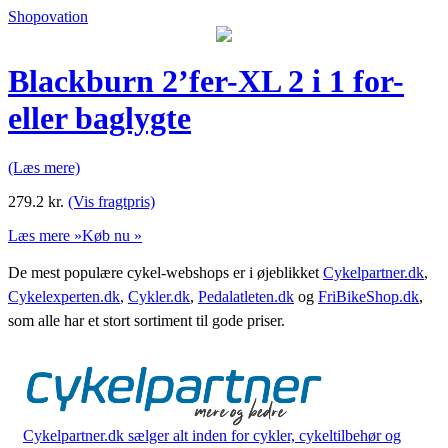
Shopovation
Blackburn 2’fer-XL 2 i 1 for-
eller baglygte
(Læs mere)
279.2
kr.
(Vis fragtpris)
Læs mere »
Køb nu »
De mest populære cykel-webshops er i øjeblikket
Cykelpartner.dk
,
Cykelexperten.dk
,
Cykler.dk
,
Pedalatleten.dk
og
FriBikeShop.dk
,
som alle har et stort sortiment til gode priser.
Cykelpartner.dk sælger alt inden for cykler, cykeltilbehør og