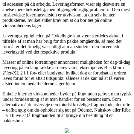
til adressen på dit arbejde. Leveringsformen viser sig desværre en
anelse mere bekostelig, men til gengæld rigtig problemfri. Den mest
prisbevidste leveringsversion er utvivlsomt at du selv henter
produkterne, hvilket stiller krav om at du bor tæt på online
virksomhedens lager.
Leveringsdygtigheden på Cykellygte kan være særdeles aktuel i
tilfælde af at man har brug for din pakke omgående, så med det
formål er det rimelig væsentligt at man studerer den forventede
leveringstid ved det respektive produkt.
Masser af online forretninger annoncerer muligheden for dag-til-dag
levering på en lang række af deres varer, eksempelvis Blackburn
2’fer-XL 2 i 1 for- eller baglygte, hvilket dog er forudsat at ordren
laves forud for et aftalt tidspunkt, således at de kan nå at få varen
afsted inden medarbejderne tager hjem.
Enkelte internet virksomheder byder på fragt uden gebyr, men typisk
under forudsætning af at man handler for en bestemt sum. Som
alternativ må du overveje den mindst kostelige fragtmetode, der ofte
– uafhængig om du opholder sig tæt på Odense, Nakskov eller Ribe
– vil blive at få fragtmanden til at bringe din bestilling til en
pakkeshop.