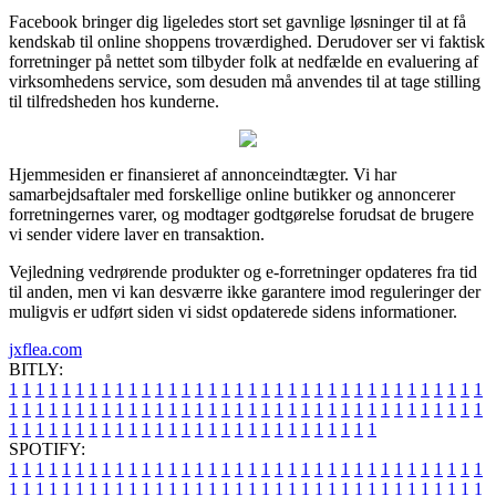
Facebook bringer dig ligeledes stort set gavnlige løsninger til at få
kendskab til online shoppens troværdighed. Derudover ser vi faktisk
forretninger på nettet som tilbyder folk at nedfælde en evaluering af
virksomhedens service, som desuden må anvendes til at tage stilling
til tilfredsheden hos kunderne.
Hjemmesiden er finansieret af annonceindtægter. Vi har
samarbejdsaftaler med forskellige online butikker og annoncerer
forretningernes varer, og modtager godtgørelse forudsat de brugere
vi sender videre laver en transaktion.
Vejledning vedrørende produkter og e-forretninger opdateres fra tid
til anden, men vi kan desværre ikke garantere imod reguleringer der
muligvis er udført siden vi sidst opdaterede sidens informationer.
jxflea.com
BITLY:
1
1
1
1
1
1
1
1
1
1
1
1
1
1
1
1
1
1
1
1
1
1
1
1
1
1
1
1
1
1
1
1
1
1
1
1
1
1
1
1
1
1
1
1
1
1
1
1
1
1
1
1
1
1
1
1
1
1
1
1
1
1
1
1
1
1
1
1
1
1
1
1
1
1
1
1
1
1
1
1
1
1
1
1
1
1
1
1
1
1
1
1
1
1
1
1
1
1
1
1
SPOTIFY:
1
1
1
1
1
1
1
1
1
1
1
1
1
1
1
1
1
1
1
1
1
1
1
1
1
1
1
1
1
1
1
1
1
1
1
1
1
1
1
1
1
1
1
1
1
1
1
1
1
1
1
1
1
1
1
1
1
1
1
1
1
1
1
1
1
1
1
1
1
1
1
1