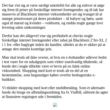
Det har vist sig at være særligt smertefrit for alle og enhver at søge
sig frem til priser på forskellige internet foretagender, og til tak har
massevis af Blackburn internet virksomheder set sig tvunget til at
stampe prisniveauet på deres produkter – til babyer og børn, samt
også til mænd og kvinder – voldsomt, og endda nogle gange love
levering uden omkostninger.
Derfor kan det alligevel vise sig profitabelt at checke nogle
forskellige internet foretagender efter rabat på Blackburn 2’fer-XL 2
i 1 for- eller baglygte inden du handler, således at du er sikker på at
antage den mindst kostelige pris.
Man skal trods alt ikke overse, at hvis en e-forhandler udlover bedst
i test varer for en udsalgspris som virker usædvanlig tiltalende, så
burde det i nogle tilfælde være et bevis på en falsk online
virksomhed. Shopping med kort er trods alt en del af en
bestemmelse, som begunstiger køber overfor bedrageriske e-
butikker.
Vi tilråder shopping med kort eller mobilbetaling. Som et alternativ
burde du bruge en afbetalingsordning fra fx ViaBill, såfremt du agter
at finansiere regningen ude i fremtiden.