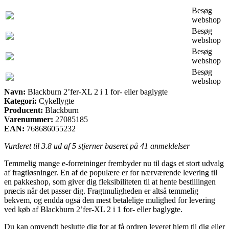
Besøg
webshop
Besøg
webshop
Besøg
webshop
Besøg
webshop
Navn:
Blackburn 2’fer-XL 2 i 1 for- eller baglygte
Kategori:
Cykellygte
Producent:
Blackburn
Varenummer:
27085185
EAN:
768686055232
Vurderet til
3.8
ud af 5 stjerner baseret på
41
anmeldelser
Temmelig mange e-forretninger frembyder nu til dags et stort udvalg
af fragtløsninger. En af de populære er for nærværende levering til
en pakkeshop, som giver dig fleksibiliteten til at hente bestillingen
præcis når det passer dig. Fragtmuligheden er altså temmelig
bekvem, og endda også den mest betalelige mulighed for levering
ved køb af Blackburn 2’fer-XL 2 i 1 for- eller baglygte.
Du kan omvendt beslutte dig for at få ordren leveret hjem til dig eller