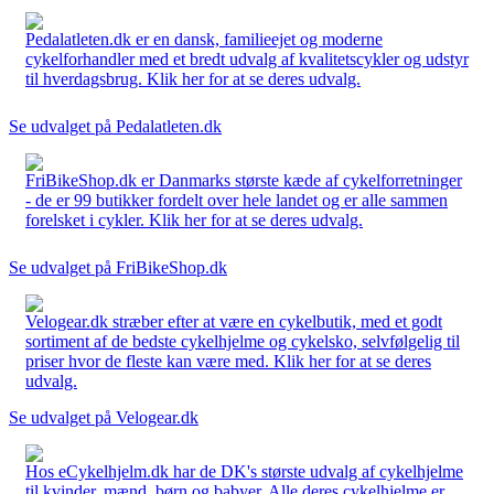
Pedalatleten.dk er en dansk, familieejet og moderne
cykelforhandler med et bredt udvalg af kvalitetscykler og udstyr
til hverdagsbrug. Klik her for at se deres udvalg.
Se udvalget på Pedalatleten.dk
FriBikeShop.dk er Danmarks største kæde af cykelforretninger
- de er 99 butikker fordelt over hele landet og er alle sammen
forelsket i cykler. Klik her for at se deres udvalg.
Se udvalget på FriBikeShop.dk
Velogear.dk stræber efter at være en cykelbutik, med et godt
sortiment af de bedste cykelhjelme og cykelsko, selvfølgelig til
priser hvor de fleste kan være med. Klik her for at se deres
udvalg.
Se udvalget på Velogear.dk
Hos eCykelhjelm.dk har de DK's største udvalg af cykelhjelme
til kvinder, mænd, børn og babyer. Alle deres cykelhjelme er