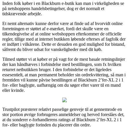
Inden folk køber i en Blackburn e-butik kan man i virkeligheden se
på netshoppens handelsbetingelser, dog er det normalt et
tidskrævende arbejde.
Et nemt alternativ kunne derfor være at finde ud af hvorvidt online
forretningen er støttet af e-mærket, fordi det skulle være en
tilkendegivelse af at online webshoppen efterkommer de officielle
regler, tillige med at internet butikken løbende efterses af fagfolk der
er indført i vilkårene. Dette er desuden en god mulighed for bistand,
såfremt du bliver udsat for vanskeligheder med dit køb.
Tilmed støtter vi at køber er på vagt for de mest basale retningslinjer
der kan håndhæves i forbindelse med bestillingen, som fx hvilken
returret netbutikken bruger. I den forbindelse er det ligeledes
essesentielt, at man permanent beholder sin ordrekvittering, så man i
fremtiden vil kunne påvise bestillingen af Blackburn 2’fer-XL 2 i 1
for- eller baglygte, uafhængig om du søger efter varer til en mand
eller kvinde.
Trustpilot præsterer relativt passelige genveje til at gennemrode en
stor portion øvrige forbrugeres anmeldelser og herved foreslåes det,
at du sonderer e-forhandlerens ratings af Blackburn 2’fer-XL 2 i 1
for- eller baglygte forinden du placerer din ordre.