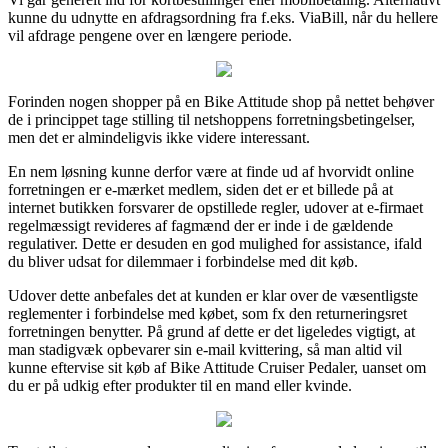
kunne du udnytte en afdragsordning fra f.eks. ViaBill, når du hellere
vil afdrage pengene over en længere periode.
Forinden nogen shopper på en Bike Attitude shop på nettet behøver
de i princippet tage stilling til netshoppens forretningsbetingelser,
men det er almindeligvis ikke videre interessant.
En nem løsning kunne derfor være at finde ud af hvorvidt online
forretningen er e-mærket medlem, siden det er et billede på at
internet butikken forsvarer de opstillede regler, udover at e-firmaet
regelmæssigt revideres af fagmænd der er inde i de gældende
regulativer. Dette er desuden en god mulighed for assistance, ifald
du bliver udsat for dilemmaer i forbindelse med dit køb.
Udover dette anbefales det at kunden er klar over de væsentligste
reglementer i forbindelse med købet, som fx den returneringsret
forretningen benytter. På grund af dette er det ligeledes vigtigt, at
man stadigvæk opbevarer sin e-mail kvittering, så man altid vil
kunne eftervise sit køb af Bike Attitude Cruiser Pedaler, uanset om
du er på udkig efter produkter til en mand eller kvinde.