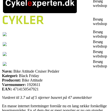
Besøg
webshop
Besøg
webshop
Besøg
webshop
Besøg
webshop
Besøg
webshop
Besøg
webshop
Navn:
Bike Attitude Cruiser Pedaler
Kategori:
Black Friday
Producent:
Bike Attitude
Varenummer:
1920611
EAN:
4714150547921
Vurderet til
3.7
ud af 5 stjerner baseret på
47
anmeldelser
En masse internet forretninger foreslår nu en lang række forskellige
leveringsmåder. En af dem der er mest populær er nu om stunder