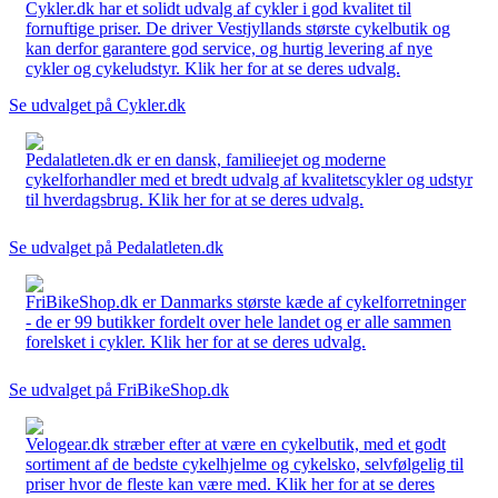
Cykler.dk har et solidt udvalg af cykler i god kvalitet til
fornuftige priser. De driver Vestjyllands største cykelbutik og
kan derfor garantere god service, og hurtig levering af nye
cykler og cykeludstyr. Klik her for at se deres udvalg.
Se udvalget på Cykler.dk
Pedalatleten.dk er en dansk, familieejet og moderne
cykelforhandler med et bredt udvalg af kvalitetscykler og udstyr
til hverdagsbrug. Klik her for at se deres udvalg.
Se udvalget på Pedalatleten.dk
FriBikeShop.dk er Danmarks største kæde af cykelforretninger
- de er 99 butikker fordelt over hele landet og er alle sammen
forelsket i cykler. Klik her for at se deres udvalg.
Se udvalget på FriBikeShop.dk
Velogear.dk stræber efter at være en cykelbutik, med et godt
sortiment af de bedste cykelhjelme og cykelsko, selvfølgelig til
priser hvor de fleste kan være med. Klik her for at se deres