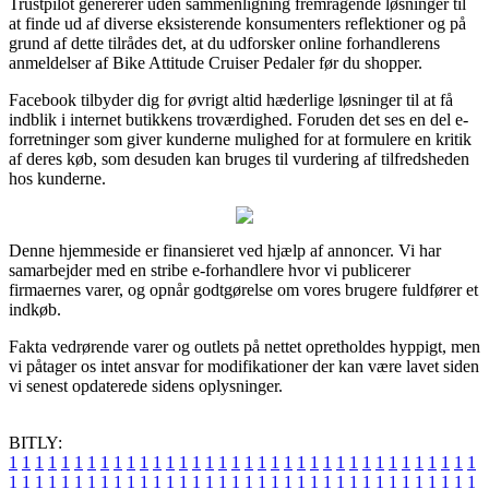
Trustpilot genererer uden sammenligning fremragende løsninger til
at finde ud af diverse eksisterende konsumenters reflektioner og på
grund af dette tilrådes det, at du udforsker online forhandlerens
anmeldelser af Bike Attitude Cruiser Pedaler før du shopper.
Facebook tilbyder dig for øvrigt altid hæderlige løsninger til at få
indblik i internet butikkens troværdighed. Foruden det ses en del e-
forretninger som giver kunderne mulighed for at formulere en kritik
af deres køb, som desuden kan bruges til vurdering af tilfredsheden
hos kunderne.
Denne hjemmeside er finansieret ved hjælp af annoncer. Vi har
samarbejder med en stribe e-forhandlere hvor vi publicerer
firmaernes varer, og opnår godtgørelse om vores brugere fuldfører et
indkøb.
Fakta vedrørende varer og outlets på nettet opretholdes hyppigt, men
vi påtager os intet ansvar for modifikationer der kan være lavet siden
vi senest opdaterede sidens oplysninger.
BITLY:
1
1
1
1
1
1
1
1
1
1
1
1
1
1
1
1
1
1
1
1
1
1
1
1
1
1
1
1
1
1
1
1
1
1
1
1
1
1
1
1
1
1
1
1
1
1
1
1
1
1
1
1
1
1
1
1
1
1
1
1
1
1
1
1
1
1
1
1
1
1
1
1