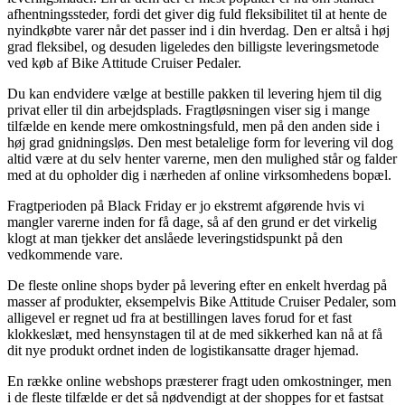
afhentningssteder, fordi det giver dig fuld fleksibilitet til at hente de
nyindkøbte varer når det passer ind i din hverdag. Den er altså i høj
grad fleksibel, og desuden ligeledes den billigste leveringsmetode
ved køb af Bike Attitude Cruiser Pedaler.
Du kan endvidere vælge at bestille pakken til levering hjem til dig
privat eller til din arbejdsplads. Fragtløsningen viser sig i mange
tilfælde en kende mere omkostningsfuld, men på den anden side i
høj grad gnidningsløs. Den mest betalelige form for levering vil dog
altid være at du selv henter varerne, men den mulighed står og falder
med at du opholder dig i nærheden af online virksomhedens bopæl.
Fragtperioden på Black Friday er jo ekstremt afgørende hvis vi
mangler varerne inden for få dage, så af den grund er det virkelig
klogt at man tjekker det anslåede leveringstidspunkt på den
vedkommende vare.
De fleste online shops byder på levering efter en enkelt hverdag på
masser af produkter, eksempelvis Bike Attitude Cruiser Pedaler, som
alligevel er regnet ud fra at bestillingen laves forud for et fast
klokkeslæt, med hensynstagen til at de med sikkerhed kan nå at få
dit nye produkt ordnet inden de logistikansatte drager hjemad.
En række online webshops præsterer fragt uden omkostninger, men
i de fleste tilfælde er det så nødvendigt at der shoppes for et fastsat