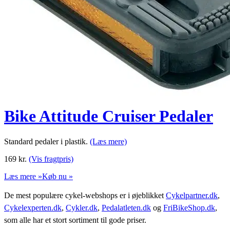
Bike Attitude Cruiser Pedaler
Standard pedaler i plastik.
(Læs mere)
169
kr.
(Vis fragtpris)
Læs mere »
Køb nu »
De mest populære cykel-webshops er i øjeblikket
Cykelpartner.dk
,
Cykelexperten.dk
,
Cykler.dk
,
Pedalatleten.dk
og
FriBikeShop.dk
,
som alle har et stort sortiment til gode priser.