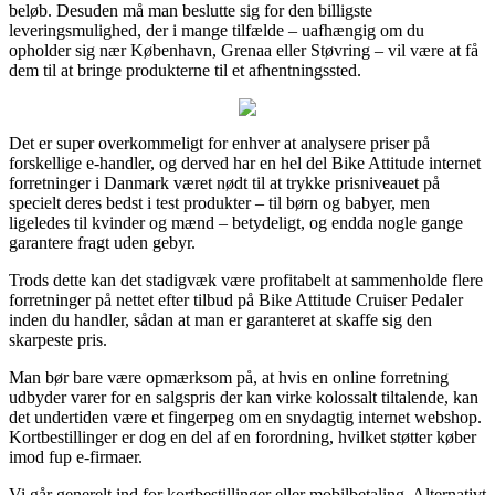
beløb. Desuden må man beslutte sig for den billigste
leveringsmulighed, der i mange tilfælde – uafhængig om du
opholder sig nær København, Grenaa eller Støvring – vil være at få
dem til at bringe produkterne til et afhentningssted.
Det er super overkommeligt for enhver at analysere priser på
forskellige e-handler, og derved har en hel del Bike Attitude internet
forretninger i Danmark været nødt til at trykke prisniveauet på
specielt deres bedst i test produkter – til børn og babyer, men
ligeledes til kvinder og mænd – betydeligt, og endda nogle gange
garantere fragt uden gebyr.
Trods dette kan det stadigvæk være profitabelt at sammenholde flere
forretninger på nettet efter tilbud på Bike Attitude Cruiser Pedaler
inden du handler, sådan at man er garanteret at skaffe sig den
skarpeste pris.
Man bør bare være opmærksom på, at hvis en online forretning
udbyder varer for en salgspris der kan virke kolossalt tiltalende, kan
det undertiden være et fingerpeg om en snydagtig internet webshop.
Kortbestillinger er dog en del af en forordning, hvilket støtter køber
imod fup e-firmaer.
Vi går generelt ind for kortbestillinger eller mobilbetaling. Alternativt