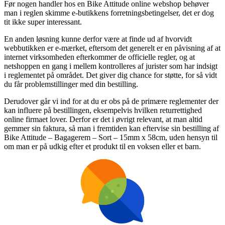
Før nogen handler hos en Bike Attitude online webshop behøver
man i reglen skimme e-butikkens forretningsbetingelser, det er dog
tit ikke super interessant.
En anden løsning kunne derfor være at finde ud af hvorvidt
webbutikken er e-mærket, eftersom det generelt er en påvisning af at
internet virksomheden efterkommer de officielle regler, og at
netshoppen en gang i mellem kontrolleres af jurister som har indsigt
i reglementet på området. Det giver dig chance for støtte, for så vidt
du får problemstillinger med din bestilling.
Derudover går vi ind for at du er obs på de primære reglementer der
kan influere på bestillingen, eksempelvis hvilken returrettighed
online firmaet lover. Derfor er det i øvrigt relevant, at man altid
gemmer sin faktura, så man i fremtiden kan eftervise sin bestilling af
Bike Attitude – Bagagerem – Sort – 15mm x 58cm, uden hensyn til
om man er på udkig efter et produkt til en voksen eller et barn.