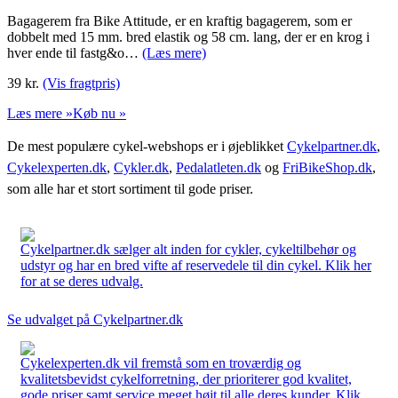
Bagagerem fra Bike Attitude, er en kraftig bagagerem, som er
dobbelt med 15 mm. bred elastik og 58 cm. lang, der er en krog i
hver ende til fastg&o…
(Læs mere)
39
kr.
(Vis fragtpris)
Læs mere »
Køb nu »
De mest populære cykel-webshops er i øjeblikket
Cykelpartner.dk
,
Cykelexperten.dk
,
Cykler.dk
,
Pedalatleten.dk
og
FriBikeShop.dk
,
som alle har et stort sortiment til gode priser.
Cykelpartner.dk sælger alt inden for cykler, cykeltilbehør og
udstyr og har en bred vifte af reservedele til din cykel. Klik her
for at se deres udvalg.
Se udvalget på Cykelpartner.dk
Cykelexperten.dk vil fremstå som en troværdig og
kvalitetsbevidst cykelforretning, der prioriterer god kvalitet,
gode priser samt service meget højt til alle deres kunder. Klik