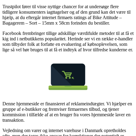
Trustpilot fører til visse nyttige chancer for at undersøge flere
tidligere konsumenters iagttagelser og af den grund kan det være til
hjælp, at du eftergår internet firmaets ratings af Bike Attitude –
Bagagerem – Sort – 15mm x 58cm forinden du bestiller.
Facebook frembringer tillige adskillige værdifulde metoder til at få et
kig ind i netbutikkens popularitet. Herinde ser vi en række e-handler
som tilbyder folk at forfatte en evaluering af købsoplevelsen, som
lige så vel bør bruges til at få et indtryk af hvor tilfredse kunderne er.
Denne hjemmeside er finansieret af reklameindtægter. Vi hjælper en
gruppe af e-butikker og fremviser firmaernes tilbud, og tjener
kommission i tilfælde af at en bruger fra vores hjemmeside laver en
transaktion.
Vejledning om varer og internet varehuse i Danmark opretholdes
ofte, men der tages ikke ansvar for korrektioner der potentielt er