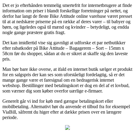
Det er jo efterhånden temmelig smertefrit for internetbrugere at finde
information om priser i blandt forskellige forretninger på nettet, og
derfor har langt de fleste Bike Attitude online varehuse været presset
til at at nedskære priserne på en række af deres varer – til babyer og
børn, og ligeledes også til mænd og kvinder – betydeligt, og endda
nogle gange præstere gratis fragt.
Det kan imidlertid vise sig gavnligt at udforske et par netbutikker
efter rabatkoder på Bike Attitude – Bagagerem – Sort – 15mm x
58cm før du shopper, sådan at du er sikret at skaffe sig den laveste
pris.
Man bør bare ikke overse, at ifald en internet butik sælger et produkt
for en salgspris der kan ses som uforståeligt fordelagtig, så er det
mange gange være et faresignal om en bedragerisk internet
webshop. Bestillinger med betalingskort er dog en del af et lovbud,
som værner dig som køber overfor uærlige e-firmaer.
Generelt går vi ind for køb med gængse betalingskort eller
mobilbetaling. Alternativt bør du anvende et tilbud fra for eksempel
ViaBill, såfremt du higer efter at dække prisen over en længere
periode.