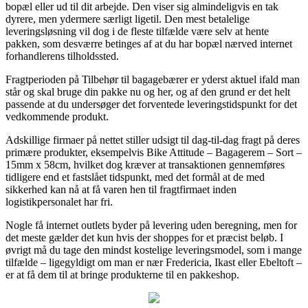
bopæl eller ud til dit arbejde. Den viser sig almindeligvis en tak
dyrere, men ydermere særligt ligetil. Den mest betalelige
leveringsløsning vil dog i de fleste tilfælde være selv at hente
pakken, som desværre betinges af at du har bopæl nærved internet
forhandlerens tilholdssted.
Fragtperioden på Tilbehør til bagagebærer er yderst aktuel ifald man
står og skal bruge din pakke nu og her, og af den grund er det helt
passende at du undersøger det forventede leveringstidspunkt for det
vedkommende produkt.
Adskillige firmaer på nettet stiller udsigt til dag-til-dag fragt på deres
primære produkter, eksempelvis Bike Attitude – Bagagerem – Sort –
15mm x 58cm, hvilket dog kræver at transaktionen gennemføres
tidligere end et fastslået tidspunkt, med det formål at de med
sikkerhed kan nå at få varen hen til fragtfirmaet inden
logistikpersonalet har fri.
Nogle få internet outlets byder på levering uden beregning, men for
det meste gælder det kun hvis der shoppes for et præcist beløb. I
øvrigt må du tage den mindst kostelige leveringsmodel, som i mange
tilfælde – ligegyldigt om man er nær Fredericia, Ikast eller Ebeltoft –
er at få dem til at bringe produkterne til en pakkeshop.