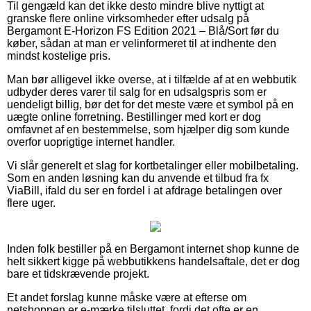
Til gengæld kan det ikke desto mindre blive nyttigt at
granske flere online virksomheder efter udsalg på
Bergamont E-Horizon FS Edition 2021 – Blå/Sort før du
køber, sådan at man er velinformeret til at indhente den
mindst kostelige pris.
Man bør alligevel ikke overse, at i tilfælde af at en webbutik
udbyder deres varer til salg for en udsalgspris som er
uendeligt billig, bør det for det meste være et symbol på en
uægte online forretning. Bestillinger med kort er dog
omfavnet af en bestemmelse, som hjælper dig som kunde
overfor uoprigtige internet handler.
Vi slår generelt et slag for kortbetalinger eller mobilbetaling.
Som en anden løsning kan du anvende et tilbud fra fx
ViaBill, ifald du ser en fordel i at afdrage betalingen over
flere uger.
Inden folk bestiller på en Bergamont internet shop kunne de
helt sikkert kigge på webbutikkens handelsaftale, det er dog
bare et tidskrævende projekt.
Et andet forslag kunne måske være at efterse om
netshoppen er e-mærke tilsluttet, fordi det ofte er en