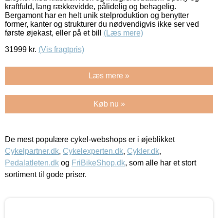
kraftfuld, lang rækkevidde, pålidelig og behagelig.
Bergamont har en helt unik stelproduktion og benytter
former, kanter og strukturer du nødvendigvis ikke ser ved
første øjekast, eller på et bill
(Læs mere)
31999
kr.
(Vis fragtpris)
Læs mere »
Køb nu »
De mest populære cykel-webshops er i øjeblikket
Cykelpartner.dk
,
Cykelexperten.dk
,
Cykler.dk
,
Pedalatleten.dk
og
FriBikeShop.dk
, som alle har et stort
sortiment til gode priser.