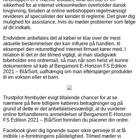
sikkerhed for at internet virksomheden overholder dansk
lovgivning, foruden at online webshoppen regelmæssigt
revideres af specialister der kender til reglerne. Det giver dig
mulighed for assistance, hvis du møder problemer som følge
af dit indkøb.
Endvidere anbefales det at køber er klar over de mest
aktuelle bestemmelser der kan influere på handlen, til
eksempel den returrettighed internet firmaet kører med. I
relation til det er det tilmed vigtigt, at man stadigvæk
bibeholder ens ordremail, så man når som helst vil kunne
dokumentere sit køb af Bergamont E-Horizon FS Edition
2021 – Blå/Sort, uafhængig om man efterspørger produkter
til en voksen eller et barn.
Trustpilot frembyder evigt tiltalende chancer for at se
nærmere på flere tidligere køberes betragtninger og på
grund af dette er det anbefalelsesværdigt, at du vurderer
online forhandlerens anmeldelser af Bergamont E-Horizon
FS Edition 2021 – Blå/Sort forinden du placerer din ordre.
Facebook giver dig lignende super sikre genveje til at få
indblik i e-forretningens pålidelighed. Tilmed møder vi