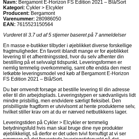
Navn:
Bergamont E-Horizon FS Edition 2021 – Blå/Sort
Kategori:
Cykler > Elcykler
Producent:
Bergamont
Varenummer:
280986050
EAN:
7615523150564
Vurderet til
3.7
ud af 5 stjerner baseret på
7
anmeldelser
En masse e-butikker tilbyder i øjeblikket diverse forskellige
fragtmuligheder. En favorit iblandt mange er for øjeblikket
levering til et afhentningssted, hvor du selv afhenter din
bestilling på et selvvalgt tidspunkt. Leveringsformen er
nemlig temmelig overkommelig, samt ofte endda den mest
letkøbte leveringsmodel ved køb af Bergamont E-Horizon
FS Edition 2021 – Blå/Sort.
Du bør omvendt forsøge at bestille levering til din adresse
eller til din arbejdsplads. Leveringstypen er sædvanligvis lidt
mindre prisbillig, men endvidere særligt fleksibel. Den
prisbilligste fragtform er utvivlsomt at hente produkterne selv,
hvilket stiller krav om at du er nærved netbutikkens lager.
Leveringstiden på Cykler > Elcykler er temmelig
betydningsfuld hvis man skal bruge dine nye produkter
øjeblikkeligt, så derfor er det uden tvivl fornuftigt at vi ser