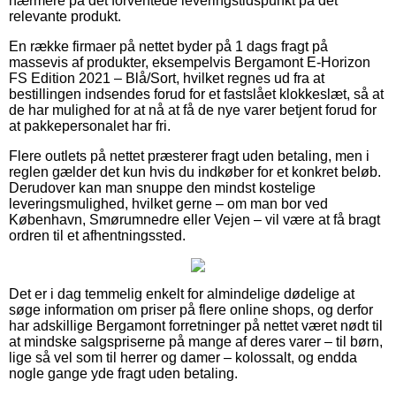
nærmere på det forventede leveringstidspunkt på det
relevante produkt.
En række firmaer på nettet byder på 1 dags fragt på
massevis af produkter, eksempelvis Bergamont E-Horizon
FS Edition 2021 – Blå/Sort, hvilket regnes ud fra at
bestillingen indsendes forud for et fastslået klokkeslæt, så at
de har mulighed for at nå at få de nye varer betjent forud for
at pakkepersonalet har fri.
Flere outlets på nettet præsterer fragt uden betaling, men i
reglen gælder det kun hvis du indkøber for et konkret beløb.
Derudover kan man snuppe den mindst kostelige
leveringsmulighed, hvilket gerne – om man bor ved
København, Smørumnedre eller Vejen – vil være at få bragt
ordren til et afhentningssted.
Det er i dag temmelig enkelt for almindelige dødelige at
søge information om priser på flere online shops, og derfor
har adskillige Bergamont forretninger på nettet været nødt til
at mindske salgspriserne på mange af deres varer – til børn,
lige så vel som til herrer og damer – kolossalt, og endda
nogle gange yde fragt uden betaling.