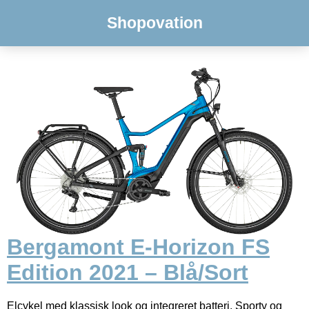
Shopovation
Bergamont E-Horizon FS
Edition 2021 – Blå/Sort
Elcykel med klassisk look og integreret batteri. Sporty og