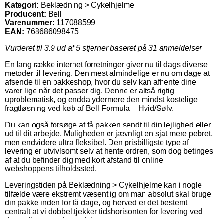
Kategori:
Beklædning > Cykelhjelme
Producent:
Bell
Varenummer:
117088599
EAN:
768686098475
Vurderet til
3.9
ud af 5 stjerner baseret på
31
anmeldelser
En lang række internet forretninger giver nu til dags diverse
metoder til levering. Den mest almindelige er nu om dage at
afsende til en pakkeshop, hvor du selv kan afhente dine
varer lige når det passer dig. Denne er altså rigtig
uproblematisk, og endda ydermere den mindst kostelige
fragtløsning ved køb af Bell Formula – Hvid/Sølv.
Du kan også forsøge at få pakken sendt til din lejlighed eller
ud til dit arbejde. Muligheden er jævnligt en sjat mere pebret,
men endvidere ultra fleksibel. Den prisbilligste type af
levering er utvivlsomt selv at hente ordren, som dog betinges
af at du befinder dig med kort afstand til online
webshoppens tilholdssted.
Leveringstiden på Beklædning > Cykelhjelme kan i nogle
tilfælde være ekstremt væsentlig om man absolut skal bruge
din pakke inden for få dage, og herved er det bestemt
centralt at vi dobbelttjekker tidshorisonten for levering ved