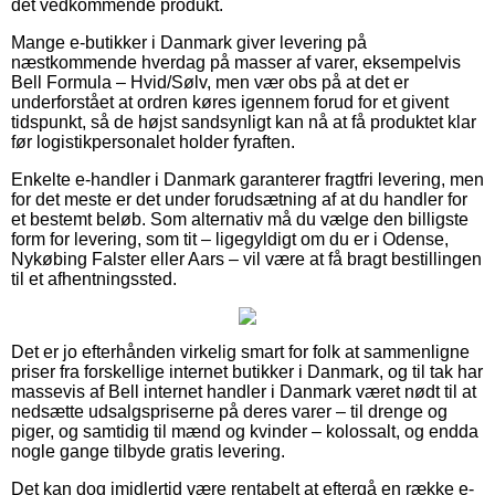
det vedkommende produkt.
Mange e-butikker i Danmark giver levering på
næstkommende hverdag på masser af varer, eksempelvis
Bell Formula – Hvid/Sølv, men vær obs på at det er
underforstået at ordren køres igennem forud for et givent
tidspunkt, så de højst sandsynligt kan nå at få produktet klar
før logistikpersonalet holder fyraften.
Enkelte e-handler i Danmark garanterer fragtfri levering, men
for det meste er det under forudsætning af at du handler for
et bestemt beløb. Som alternativ må du vælge den billigste
form for levering, som tit – ligegyldigt om du er i Odense,
Nykøbing Falster eller Aars – vil være at få bragt bestillingen
til et afhentningssted.
Det er jo efterhånden virkelig smart for folk at sammenligne
priser fra forskellige internet butikker i Danmark, og til tak har
massevis af Bell internet handler i Danmark været nødt til at
nedsætte udsalgspriserne på deres varer – til drenge og
piger, og samtidig til mænd og kvinder – kolossalt, og endda
nogle gange tilbyde gratis levering.
Det kan dog imidlertid være rentabelt at eftergå en række e-