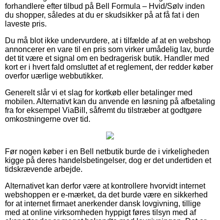
forhandlere efter tilbud på Bell Formula – Hvid/Sølv inden
du shopper, således at du er skudsikker på at få fat i den
laveste pris.
Du må blot ikke undervurdere, at i tilfælde af at en webshop
annoncerer en vare til en pris som virker umådelig lav, burde
det tit være et signal om en bedragerisk butik. Handler med
kort er i hvert fald omsluttet af et reglement, der redder køber
overfor uærlige webbutikker.
Generelt slår vi et slag for kortkøb eller betalinger med
mobilen. Alternativt kan du anvende en løsning på afbetaling
fra for eksempel ViaBill, såfremt du tilstræber at godtgøre
omkostningerne over tid.
Før nogen køber i en Bell netbutik burde de i virkeligheden
kigge på deres handelsbetingelser, dog er det undertiden et
tidskrævende arbejde.
Alternativet kan derfor være at kontrollere hvorvidt internet
webshoppen er e-mærket, da det burde være en sikkerhed
for at internet firmaet anerkender dansk lovgivning, tillige
med at online virksomheden hyppigt føres tilsyn med af