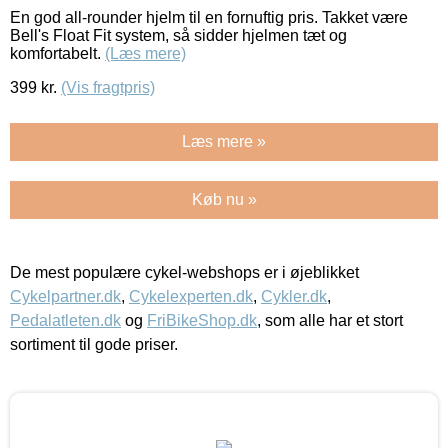
En god all-rounder hjelm til en fornuftig pris. Takket være
Bell's Float Fit system, så sidder hjelmen tæt og
komfortabelt.
(Læs mere)
399
kr.
(Vis fragtpris)
Læs mere »
Køb nu »
De mest populære cykel-webshops er i øjeblikket
Cykelpartner.dk
,
Cykelexperten.dk
,
Cykler.dk
,
Pedalatleten.dk
og
FriBikeShop.dk
, som alle har et stort
sortiment til gode priser.