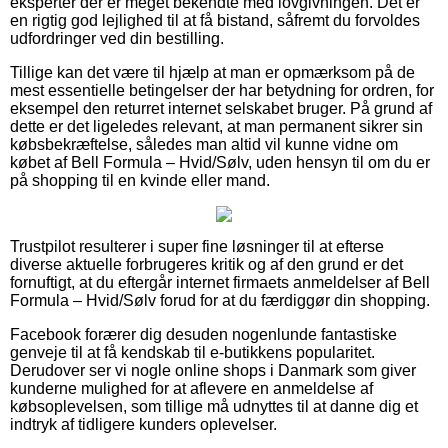
eksperter der er meget bekendte med lovgivningen. Det er
en rigtig god lejlighed til at få bistand, såfremt du forvoldes
udfordringer ved din bestilling.
Tillige kan det være til hjælp at man er opmærksom på de
mest essentielle betingelser der har betydning for ordren, for
eksempel den returret internet selskabet bruger. På grund af
dette er det ligeledes relevant, at man permanent sikrer sin
købsbekræftelse, således man altid vil kunne vidne om
købet af Bell Formula – Hvid/Sølv, uden hensyn til om du er
på shopping til en kvinde eller mand.
Trustpilot resulterer i super fine løsninger til at efterse
diverse aktuelle forbrugeres kritik og af den grund er det
fornuftigt, at du eftergår internet firmaets anmeldelser af Bell
Formula – Hvid/Sølv forud for at du færdiggør din shopping.
Facebook forærer dig desuden nogenlunde fantastiske
genveje til at få kendskab til e-butikkens popularitet.
Derudover ser vi nogle online shops i Danmark som giver
kunderne mulighed for at aflevere en anmeldelse af
købsoplevelsen, som tillige må udnyttes til at danne dig et
indtryk af tidligere kunders oplevelser.