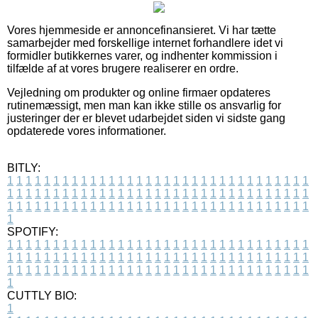
Vores hjemmeside er annoncefinansieret. Vi har tætte
samarbejder med forskellige internet forhandlere idet vi
formidler butikkernes varer, og indhenter kommission i
tilfælde af at vores brugere realiserer en ordre.
Vejledning om produkter og online firmaer opdateres
rutinemæssigt, men man kan ikke stille os ansvarlig for
justeringer der er blevet udarbejdet siden vi sidste gang
opdaterede vores informationer.
BITLY:
1
1
1
1
1
1
1
1
1
1
1
1
1
1
1
1
1
1
1
1
1
1
1
1
1
1
1
1
1
1
1
1
1
1
1
1
1
1
1
1
1
1
1
1
1
1
1
1
1
1
1
1
1
1
1
1
1
1
1
1
1
1
1
1
1
1
1
1
1
1
1
1
1
1
1
1
1
1
1
1
1
1
1
1
1
1
1
1
1
1
1
1
1
1
1
1
1
1
1
1
SPOTIFY:
1
1
1
1
1
1
1
1
1
1
1
1
1
1
1
1
1
1
1
1
1
1
1
1
1
1
1
1
1
1
1
1
1
1
1
1
1
1
1
1
1
1
1
1
1
1
1
1
1
1
1
1
1
1
1
1
1
1
1
1
1
1
1
1
1
1
1
1
1
1
1
1
1
1
1
1
1
1
1
1
1
1
1
1
1
1
1
1
1
1
1
1
1
1
1
1
1
1
1
1
CUTTLY BIO:
1