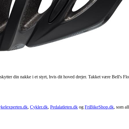
tter din nakke i et styrt, hvis dit hoved drejer. Takket være Bell's Flo
kelexperten.dk
,
Cykler.dk
,
Pedalatleten.dk
og
FriBikeShop.dk
, som all