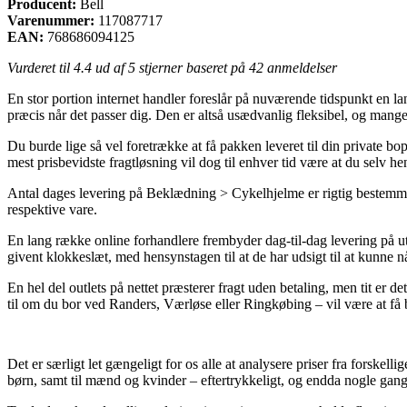
Producent:
Bell
Varenummer:
117087717
EAN:
768686094125
Vurderet til
4.4
ud af 5 stjerner baseret på
42
anmeldelser
En stor portion internet handler foreslår på nuværende tidspunkt en la
præcis når det passer dig. Den er altså usædvanlig fleksibel, og mang
Du burde lige så vel foretrække at få pakken leveret til din private
mest prisbevidste fragtløsning vil dog til enhver tid være at du selv he
Antal dages levering på Beklædning > Cykelhjelme er rigtig bestemmend
respektive vare.
En lang række online forhandlere frembyder dag-til-dag levering på u
givent klokkeslæt, med hensynstagen til at de har udsigt til at kunne n
En hel del outlets på nettet præsterer fragt uden betaling, men tit er 
til om du bor ved Randers, Værløse eller Ringkøbing – vil være at få b
Det er særligt let gængeligt for os alle at analysere priser fra forskel
børn, samt til mænd og kvinder – eftertrykkeligt, og endda nogle gan