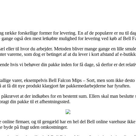
ng række forskellige former for levering. En af de populære er nu til da
e gange også den mest letkøbte mulighed for levering ved køb af Bell F
 bopæl eller til hvor du arbejder. Metoden bliver mange gange en lille
nter varerne, som dog er betinget af at du lever i kort afstand af e-butik
e hvis vi behøver din pakke inden for få dage, så derfor er det relati
tallige varer, eksempelvis Bell Falcon Mips – Sort, men som ikke desto
å at få dit nye produkt klargjort før pakkemedarbejderne har fyraften.
det påkrævet at der indkøbes for en bestemt sum. Ellers skal man beslutte
ragt din pakke til et afhentningssted.
lige online firmaer, og til gengæld har en hel del Bell online varehuse ik
ge byde på fragt uden omkostninger.