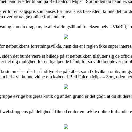
rnet handler efter tilbud på Bell Falcon Mips – Sort inden du handler, så 
rer for en salgspris som anses for urealistisk beskeden, kunne det for
n overfor uægte online forhandlere.
øsning kan du drage nytte af et afdragstilbud fra eksempelvis ViaBill, f
or netbutikkens forretningsvilkår, men det er i reglen ikke super interes
den det burde være et billede på at netbutikken tilslutter sig de offici
iver det dig mulighed for en hjælpende hånd, for så vidt du oplever pro
 bestemmelser der har indflydelse på købet, som fx hvilken ombytningsp
om helst vil kunne vidne om købet af Bell Falcon Mips – Sort, uden hen
r gruppe øvrige brugeres kritik og af den grund er det godt, at du stude
til webshoppens pålidelighed. Tilmed er der en række online forhandlere