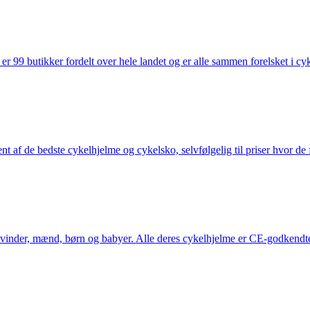
 99 butikker fordelt over hele landet og er alle sammen forelsket i cykl
nt af de bedste cykelhjelme og cykelsko, selvfølgelig til priser hvor de 
kvinder, mænd, børn og babyer. Alle deres cykelhjelme er CE-godkendte