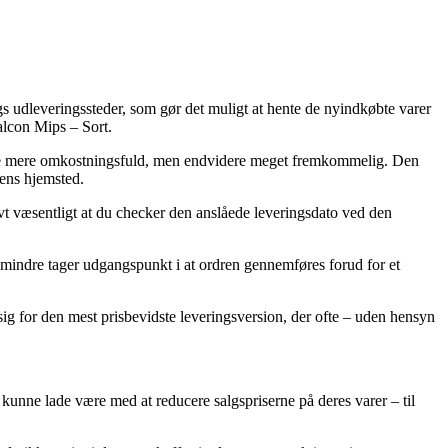
gs udleveringssteder, som gør det muligt at hente de nyindkøbte varer
alcon Mips – Sort.
 smule mere omkostningsfuld, men endvidere meget fremkommelig. Den
kens hjemsted.
vt væsentligt at du checker den anslåede leveringsdato ved den
 mindre tager udgangspunkt i at ordren gennemføres forud for et
 sig for den mest prisbevidste leveringsversion, der ofte – uden hensyn
ke kunne lade være med at reducere salgspriserne på deres varer – til