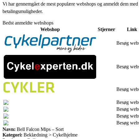
Vi har gennemgået de mest populære webshops og anmeldt dem med stjern
betalingsmuligheder.
Bedst anmeldte webshops
Webshop
Stjerner
Link
Besøg web
Besøg web
Besøg web
Besøg web
Besøg web
Besøg web
Besøg web
Navn:
Bell Falcon Mips – Sort
Kategori:
Beklædning > Cykelhjelme