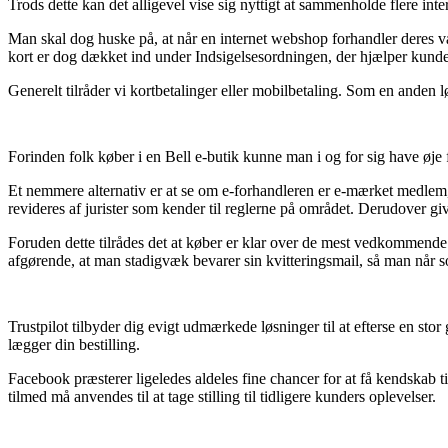
Trods dette kan det alligevel vise sig nyttigt at sammenholde flere inte
Man skal dog huske på, at når en internet webshop forhandler deres va
kort er dog dækket ind under Indsigelsesordningen, der hjælper kunde
Generelt tilråder vi kortbetalinger eller mobilbetaling. Som en anden l
Forinden folk køber i en Bell e-butik kunne man i og for sig have øje f
Et nemmere alternativ er at se om e-forhandleren er e-mærket medlem, si
revideres af jurister som kender til reglerne på området. Derudover g
Foruden dette tilrådes det at køber er klar over de mest vedkommende
afgørende, at man stadigvæk bevarer sin kvitteringsmail, så man når s
Trustpilot tilbyder dig evigt udmærkede løsninger til at efterse en sto
lægger din bestilling.
Facebook præsterer ligeledes aldeles fine chancer for at få kendskab 
tilmed må anvendes til at tage stilling til tidligere kunders oplevelser.