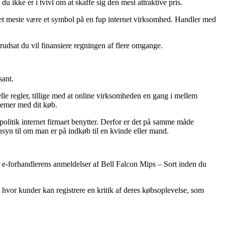
du ikke er i tvivl om at skaffe sig den mest attraktive pris.
 det meste være et symbol på en fup internet virksomhed. Handler med
orudsat du vil finansiere regningen af flere omgange.
sant.
elle regler, tillige med at online virksomheden en gang i mellem
blemer med dit køb.
olitik internet firmaet benytter. Derfor er det på samme måde
syn til om man er på indkøb til en kvinde eller mand.
rer e-forhandlerens anmeldelser af Bell Falcon Mips – Sort inden du
 hvor kunder kan registrere en kritik af deres købsoplevelse, som