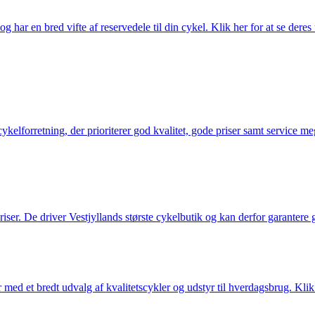
g har en bred vifte af reservedele til din cykel. Klik her for at se deres
elforretning, der prioriterer god kvalitet, gode priser samt service mege
 priser. De driver Vestjyllands største cykelbutik og kan derfor garantere
med et bredt udvalg af kvalitetscykler og udstyr til hverdagsbrug. Klik 