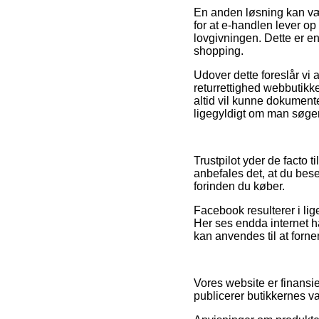
En anden løsning kan vær
for at e-handlen lever op 
lovgivningen. Dette er en
shopping.
Udover dette foreslår vi 
returrettighed webbutikk
altid vil kunne dokumen
ligegyldigt om man søger 
Trustpilot yder de facto 
anbefales det, at du be
forinden du køber.
Facebook resulterer i li
Her ses endda internet 
kan anvendes til at forn
Vores website er finansie
publicerer butikkernes va