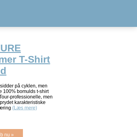
TURE
er T-Shirt
id
 sidder på cyklen, men
e 100% bomulds t-shirt
dTour-professionelle, men
prydet karakteristiske
æring
(Læs mere)
b nu »