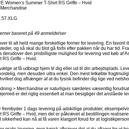
Women's Summer T-Shirt RS Griffe – Hvid
 Merchandise
4.57.XLG
jerner baseret på
49
anmeldelser
over til alt held mange forskellige former for levering. En favorit
eder, og så skal du blot gå forbi efter pakken når du har tid. Fr
a derudover den prisbilligste mulighed for levering ved køb a
RS Griffe – Hvid.
ælge at få udbragt hjem til dig eller ud til din arbejdsplads. Le
ostelig, men desuden ultra enkel. Den mest letkøbte fragtmulig
hvilket dog afhænger af at du fysisk befinder dig lige ved netsh
ning > Merchandise er naturligvis særdeles væsentlig forudsat
øjemed er det rigtig essentielt at man besigtiger det anslåede l
r frembyder 1 dags levering på adskillige produkter, eksempe
S Griffe – Hvid, men det er påkrævet at bestillingen realiseres 
ikkerhed kan nå at få varen klargjort forud for at logistikpersona
r gratis levering, men typisk afkræver det at du aftager for et