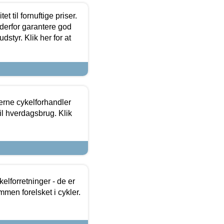
et til fornuftige priser.
 derfor garantere god
dstyr. Klik her for at
erne cykelforhandler
til hverdagsbrug. Klik
lforretninger - de er
mmen forelsket i cykler.