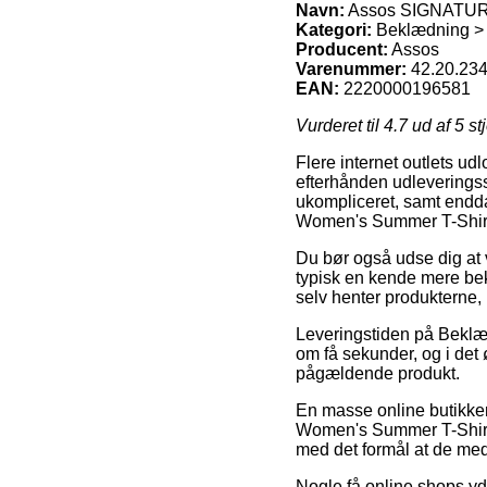
Navn:
Assos SIGNATURE 
Kategori:
Beklædning >
Producent:
Assos
Varenummer:
42.20.23
EAN:
2220000196581
Vurderet til
4.7
ud af 5 st
Flere internet outlets udl
efterhånden udleveringsst
ukompliceret, samt endd
Women's Summer T-Shirt 
Du bør også udse dig at v
typisk en kende mere bek
selv henter produkterne, 
Leveringstiden på Beklæd
om få sekunder, og i det 
pågældende produkt.
En masse online butikke
Women's Summer T-Shirt R
med det formål at de med s
Nogle få online shops yde