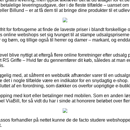
talelige leveringsudgave, der i de fleste tilfælde – uanset om 
er Billund – er at få dem til at bringe dine produkter til et udle
frit for forbrugerne at finde de laveste priser i blandt forskellige 
s online webshops set sig tvunget til at stampe udsalgspriserne 
er og børn, og tillige også til herrer og damer – markant, og en
evel blive nyttigt at eftergå flere online forretninger efter ud
S Griffe – Hvid før du gennemfører dit køb, således at man er v
is.
lig med, at såfremt en webbutik afhænder varer til en udsalg
ne det i nogle tilfælde være en indikator for en snydagtig e-shop
uttet af en forordning, som dækker os overfor uoprigtige e-butik
opping med kort eller betalinger med mobilen. Som en anden lø
l ViaBill, for så vidt du har i sinde at honorere beløbet over fle
Assos forhandler på nettet kunne de de facto studere webshoppen
.