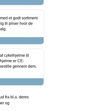
 med et godt sortiment
g til priser hvor de
alg.
f cykelhjelme til
lhjelme er CE-
 bestille gennem dem.
 fra bl.a. deres
mer og