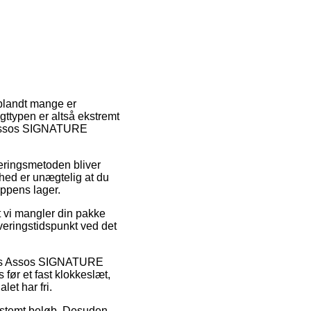
 iblandt mange er
agttypen er altså ekstremt
f Assos SIGNATURE
veringsmetoden bliver
hed er unægtelig at du
oppens lager.
 vi mangler din pakke
everingstidspunkt ved det
lvis Assos SIGNATURE
før et fast klokkeslæt,
let har fri.
 bestemt beløb. Desuden