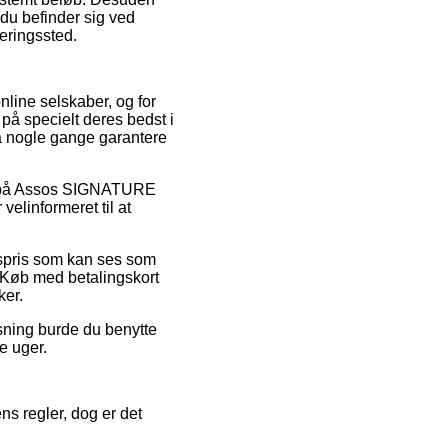
du befinder sig ved
veringssted.
online selskaber, og for
på specielt deres bedst i
dda nogle gange garantere
salg på Assos SIGNATURE
elinformeret til at
spris som kan ses som
. Køb med betalingskort
ker.
sning burde du benytte
re uger.
s regler, dog er det