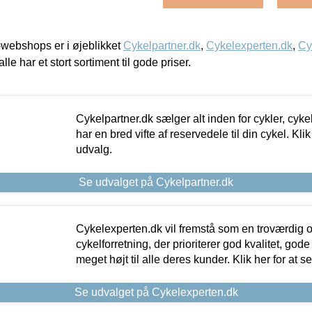
webshops er i øjeblikket
Cykelpartner.dk
,
Cykelexperten.dk
,
Cy
alle har et stort sortiment til gode priser.
Cykelpartner.dk sælger alt inden for cykler, cyke
har en bred vifte af reservedele til din cykel. Klik
udvalg.
Se udvalget på Cykelpartner.dk
Cykelexperten.dk vil fremstå som en troværdig o
cykelforretning, der prioriterer god kvalitet, god
meget højt til alle deres kunder. Klik her for at s
Se udvalget på Cykelexperten.dk