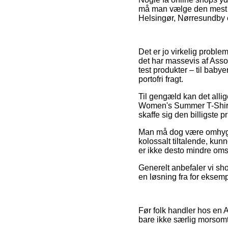
må man vælge den mest be
Helsingør, Nørresundby ell
Det er jo virkelig problem
det har massevis af Asso
test produkter – til baby
portofri fragt.
Til gengæld kan det allig
Women's Summer T-Shirt R
skaffe sig den billigste pr
Man må dog være omhygge
kolossalt tiltalende, kun
er ikke desto mindre omsl
Generelt anbefaler vi sh
en løsning fra for eksempe
Før folk handler hos en 
bare ikke særlig morsomt