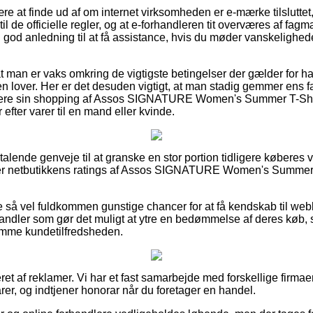
e at finde ud af om internet virksomheden er e-mærke tilsluttet,
til de officielle regler, og at e-forhandleren tit overværes af fa
 god anledning til at få assistance, hvis du møder vanskelighed
at man er vaks omkring de vigtigste betingelser der gælder for 
en lover. Her er det desuden vigtigt, at man stadig gemmer ens f
tere sin shopping af Assos SIGNATURE Women's Summer T-Shirt
efter varer til en mand eller kvinde.
tiltalende genveje til at granske en stor portion tidligere køberes
ser netbutikkens ratings af Assos SIGNATURE Women's Summer T
ge så vel fuldkommen gunstige chancer for at få kendskab til web
handler som gør det muligt at ytre en bedømmelse af deres kø
emme kundetilfredsheden.
ret af reklamer. Vi har et fast samarbejde med forskellige firmaer 
rer, og indtjener honorar når du foretager en handel.