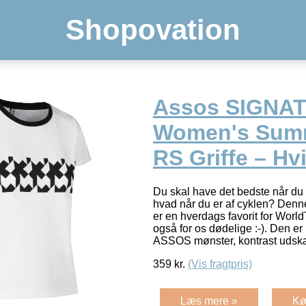
Shopovation
Assos SIGNA
Women's Summ
RS Griffe – Hv
Du skal have det bedste når du
hvad når du er af cyklen? Denn
er en hverdags favorit for Worl
også for os dødelige :-). Den er 
ASSOS mønster, kontrast udsk
359
kr.
(Vis fragtpris)
Læs mere »
Kø