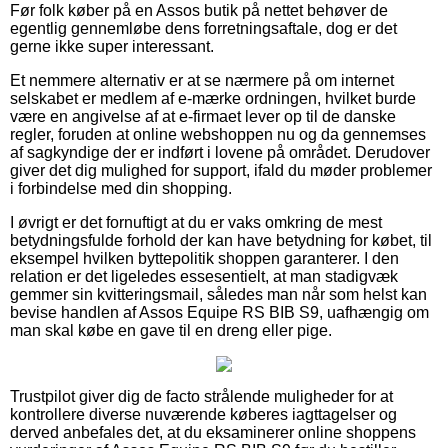
Før folk køber på en Assos butik på nettet behøver de
egentlig gennemløbe dens forretningsaftale, dog er det
gerne ikke super interessant.
Et nemmere alternativ er at se nærmere på om internet
selskabet er medlem af e-mærke ordningen, hvilket burde
være en angivelse af at e-firmaet lever op til de danske
regler, foruden at online webshoppen nu og da gennemses
af sagkyndige der er indført i lovene på området. Derudover
giver det dig mulighed for support, ifald du møder problemer
i forbindelse med din shopping.
I øvrigt er det fornuftigt at du er vaks omkring de mest
betydningsfulde forhold der kan have betydning for købet, til
eksempel hvilken byttepolitik shoppen garanterer. I den
relation er det ligeledes essesentielt, at man stadigvæk
gemmer sin kvitteringsmail, således man når som helst kan
bevise handlen af Assos Equipe RS BIB S9, uafhængig om
man skal købe en gave til en dreng eller pige.
Trustpilot giver dig de facto strålende muligheder for at
kontrollere diverse nuværende køberes iagttagelser og
derved anbefales det, at du eksaminerer online shoppens