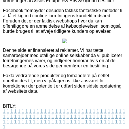
vurderinger af Assos Equipe RS BIB S9 før du bestiller.
Facebook frembyder desuden faktisk fantastiske metoder til
at få et kig ind i online forretningens kundetilfredshed.
Foruden det er der faktisk webshops hvor du kan
offentliggøre en anmeldelse af købsoplevelsen, som også
burde bruges til at afveje tidligere kunders oplevelser.
Denne side er finansieret af reklamer. Vi har tætte
samarbejder med utallige online selskaber da vi publicerer
forretningernes varer, og indtjener honorar hvis en af de
besøgende på vores side gennemfører en bestilling.
Fakta vedrørende produkter og forhandlere på nettet
opretholdes tit, men vi påtager os ikke ansvaret for
korrektioner der potentielt er udført siden sidste opdatering
af websitets data.
BITLY:
1
1
1
1
1
1
1
1
1
1
1
1
1
1
1
1
1
1
1
1
1
1
1
1
1
1
1
1
1
1
1
1
1
1
1
1
1
1
1
1
1
1
1
1
1
1
1
1
1
1
1
1
1
1
1
1
1
1
1
1
1
1
1
1
1
1
1
1
1
1
1
1
1
1
1
1
1
1
1
1
1
1
1
1
1
1
1
1
1
1
1
1
1
1
1
1
1
1
1
1