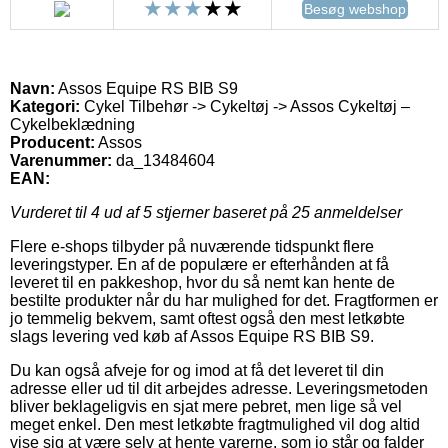
Besøg webshop
Navn:
Assos Equipe RS BIB S9
Kategori:
Cykel Tilbehør -> Cykeltøj -> Assos Cykeltøj –
Cykelbeklædning
Producent:
Assos
Varenummer:
da_13484604
EAN:
Vurderet til
4
ud af 5 stjerner baseret på
25
anmeldelser
Flere e-shops tilbyder på nuværende tidspunkt flere
leveringstyper. En af de populære er efterhånden at få
leveret til en pakkeshop, hvor du så nemt kan hente de
bestilte produkter når du har mulighed for det. Fragtformen er
jo temmelig bekvem, samt oftest også den mest letkøbte
slags levering ved køb af Assos Equipe RS BIB S9.
Du kan også afveje for og imod at få det leveret til din
adresse eller ud til dit arbejdes adresse. Leveringsmetoden
bliver beklageligvis en sjat mere pebret, men lige så vel
meget enkel. Den mest letkøbte fragtmulighed vil dog altid
vise sig at være selv at hente varerne, som jo står og falder