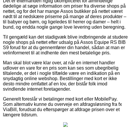
Det er efterhånden rigtig ukompliceret for almindelige
dødelige at søge information om priser fra diverse shops på
nettet, og for det har mange Assos butikker på nettet været
nødt til at nedskære priserne på mange af deres produkter –
til babyer og børn, og ligeledes til herrer og damer – helt i
bund, og endda nogle gange love levering uden beregning.
Til gengæld kan det stadigvæk blive indbringende at studere
nogle shops på nettet efter udsalg på Assos Equipe RS BIB
S9 forud for at du gennemfører din handel, sådan at man er
velinformeret til at indhente den mest betalelige pris.
Man skal blot være klar over, at når en internet handler
udlover en vare for en pris som kan ses som ubegribelig
tiltalende, er det i nogle tilfælde være en indikation på en
snydagtig online webshop. Bestillinger med kort er ikke
desto mindre omfattet af en lov, der bistår folk imod
svindlende internet foretagender.
Generelt foreslår vi betalinger med kort eller MobilePay.
Som alternativ kunne du overveje en afdragsløsning fra fx
ViaBill, forudsat du efterspørger at afdrage prisen over et
længere tidsrum.