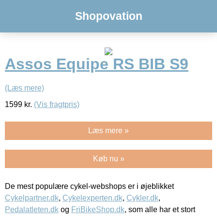
Shopovation
Assos Equipe RS BIB S9
(Læs mere)
1599
kr.
(Vis fragtpris)
Læs mere »
Køb nu »
De mest populære cykel-webshops er i øjeblikket
Cykelpartner.dk
,
Cykelexperten.dk
,
Cykler.dk
,
Pedalatleten.dk
og
FriBikeShop.dk
, som alle har et stort