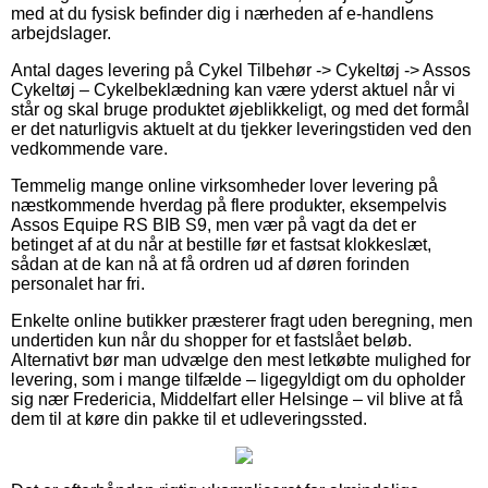
med at du fysisk befinder dig i nærheden af e-handlens
arbejdslager.
Antal dages levering på Cykel Tilbehør -> Cykeltøj -> Assos
Cykeltøj – Cykelbeklædning kan være yderst aktuel når vi
står og skal bruge produktet øjeblikkeligt, og med det formål
er det naturligvis aktuelt at du tjekker leveringstiden ved den
vedkommende vare.
Temmelig mange online virksomheder lover levering på
næstkommende hverdag på flere produkter, eksempelvis
Assos Equipe RS BIB S9, men vær på vagt da det er
betinget af at du når at bestille før et fastsat klokkeslæt,
sådan at de kan nå at få ordren ud af døren forinden
personalet har fri.
Enkelte online butikker præsterer fragt uden beregning, men
undertiden kun når du shopper for et fastslået beløb.
Alternativt bør man udvælge den mest letkøbte mulighed for
levering, som i mange tilfælde – ligegyldigt om du opholder
sig nær Fredericia, Middelfart eller Helsinge – vil blive at få
dem til at køre din pakke til et udleveringssted.