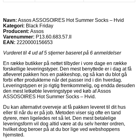
Navn:
Assos ASSOSOIRES Hot Summer Socks – Hvid
Kategori:
Black Friday
Producent:
Assos
Varenummer:
P13.60.683.57.II
EAN:
2220000156653
Vurderet til
4
ud af 5 stjerner baseret på
6
anmeldelser
En række butikker på nettet tilbyder i vore dage en række
forskellige leveringstyper. Den mest benyttede er i dag at få
afleveret pakken hos en pakkeshop, og så kan du blot gå
forbi efter produkterne når det passer ind i din hverdag.
Leveringstypen er jo rigtig fremkommelig, og endda desuden
den mest letkøbte leveringstype ved køb af Assos
ASSOSOIRES Hot Summer Socks – Hvid.
Du kan alternativt overveje at få pakken leveret til dit hus
eller til når du er på job. Metoden viser sig ofte en tand
dyrere, men ligeledes ret så let. Den mest betalelige
leveringsform vil dog altid være at du selv henter ordren,
hvilket dog beroer på at du bor lige ved webshoppens
hjemsted.