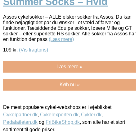
Summer Socks – Hvid
Assos cykelsokker – ALLE elsker sokker fra Assos. Du kan
finde nøjagtigt det par du ønsker i et væld af farver og
funktioner. Tætsiddende Equipe sokker, løsere Mille og GT
sokker – eller superlette RS sokker. Alle sokker fra Assos har
en funktion der pass
(Læs mere)
109
kr.
(Vis fragtpris)
Læs mere »
Køb nu »
De mest populære cykel-webshops er i øjeblikket
Cykelpartner.dk
,
Cykelexperten.dk
,
Cykler.dk
,
Pedalatleten.dk
og
FriBikeShop.dk
, som alle har et stort
sortiment til gode priser.