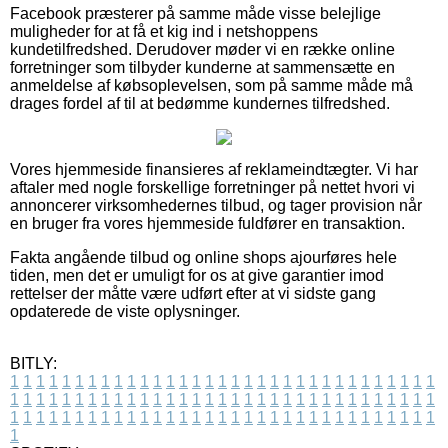
Facebook præsterer på samme måde visse belejlige
muligheder for at få et kig ind i netshoppens
kundetilfredshed. Derudover møder vi en række online
forretninger som tilbyder kunderne at sammensætte en
anmeldelse af købsoplevelsen, som på samme måde må
drages fordel af til at bedømme kundernes tilfredshed.
Vores hjemmeside finansieres af reklameindtægter. Vi har
aftaler med nogle forskellige forretninger på nettet hvori vi
annoncerer virksomhedernes tilbud, og tager provision når
en bruger fra vores hjemmeside fuldfører en transaktion.
Fakta angående tilbud og online shops ajourføres hele
tiden, men det er umuligt for os at give garantier imod
rettelser der måtte være udført efter at vi sidste gang
opdaterede de viste oplysninger.
BITLY:
1
1
1
1
1
1
1
1
1
1
1
1
1
1
1
1
1
1
1
1
1
1
1
1
1
1
1
1
1
1
1
1
1
1
1
1
1
1
1
1
1
1
1
1
1
1
1
1
1
1
1
1
1
1
1
1
1
1
1
1
1
1
1
1
1
1
1
1
1
1
1
1
1
1
1
1
1
1
1
1
1
1
1
1
1
1
1
1
1
1
1
1
1
1
1
1
1
1
1
1