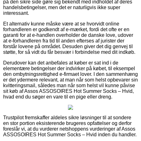
på den sikre side gøre sig bekendt med indholdet af deres
handelsbetingelser, men det er naturligvis ikke super
interessant.
Et alternativ kunne måske være at se hvorvidt online
forhandleren er godkendt af e-mærket, fordi det ofte er en
garanti for at e-handlen overholder de danske love, udover
at e-forhandleren fra tid til anden efterses af jurister der
forstår lovene på området. Desuden giver det dig genvej til
støtte, for så vidt du får besvær i forbindelse med dit indkøb.
Derudover kan det anbefales at køber er sat ind i de
elementære betingelser der indvirker på købet, til eksempel
den ombytningsrettighed e-firmaet lover. I den sammenhæng
er det ydermere relevant, at man når som helst opbevarer sin
kvitteringsmail, således man når som helst vil kunne påvise
sit køb af Assos ASSOSOIRES Hot Summer Socks – Hvid,
hvad end du søger en vare til en pige eller dreng.
Trustpilot fremskaffer aldeles sikre løsninger til at sondere
en stor portion eksisterende brugeres opfattelser og derfor
foreslår vi, at du vurderer netshoppens vurderinger af Assos
ASSOSOIRES Hot Summer Socks – Hvid inden du handler.