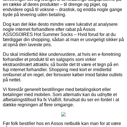
en række af deres produkter – til drenge og piger, og
endvidere også til voksne – drastisk, og endda nogle gange
byde på levering uden betaling.
Dog kan det ikke desto mindre være lukrativt at analysere
nogle internet forhandlere efter rabat på Assos
ASSOSOIRES Hot Summer Socks – Hvid forud for at du
færdiggør din shopping, sådan at man er usvigeligt sikker på
at opnå den laveste pris.
Du skal imidlertid ikke undervurdere, at hvis en e-forretning
forhandler et produkt til en salgspris som virker
ekstraordinært attraktiv, så burde det tit være et tegn på en
fup internet forhandler. Shopping med kort er imidlertid
omfavnet af en regel, der forsvarer køber imod falske outlets
på nettet.
Vi foreslår generelt bestillinger med betalingskort eller
betalinger med mobilen. Som alternativ kan du udnytte et
afbetalingstilbud fra fx ViaBill, forudsat du ser en fordel i at
dække regningen af flere omgange.
Før folk bestiller hos en Assos netbutik kan man for at være