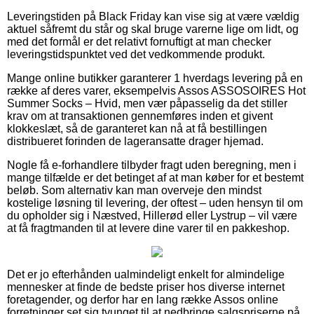
Leveringstiden på Black Friday kan vise sig at være vældig
aktuel såfremt du står og skal bruge varerne lige om lidt, og
med det formål er det relativt fornuftigt at man checker
leveringstidspunktet ved det vedkommende produkt.
Mange online butikker garanterer 1 hverdags levering på en
række af deres varer, eksempelvis Assos ASSOSOIRES Hot
Summer Socks – Hvid, men vær påpasselig da det stiller
krav om at transaktionen gennemføres inden et givent
klokkeslæt, så de garanteret kan nå at få bestillingen
distribueret forinden de lageransatte drager hjemad.
Nogle få e-forhandlere tilbyder fragt uden beregning, men i
mange tilfælde er det betinget af at man køber for et bestemt
beløb. Som alternativ kan man overveje den mindst
kostelige løsning til levering, der oftest – uden hensyn til om
du opholder sig i Næstved, Hillerød eller Lystrup – vil være
at få fragtmanden til at levere dine varer til en pakkeshop.
Det er jo efterhånden ualmindeligt enkelt for almindelige
mennesker at finde de bedste priser hos diverse internet
foretagender, og derfor har en lang række Assos online
forretninger set sig tvunget til at nedbringe salgspriserne på